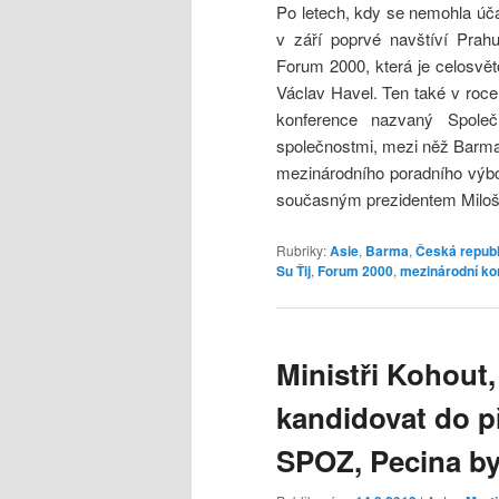
Po letech, kdy se nemohla účas
v září poprvé navštíví Prah
Forum 2000, která je celosvět
Václav Havel. Ten také v roce
konference nazvaný Společ
společnostmi, mezi něž Barma 
mezinárodního poradního výbor
současným prezidentem Mil
Rubriky:
Asie
,
Barma
,
Česká republ
Su Ťij
,
Forum 2000
,
mezinárodní ko
Ministři Kohout,
kandidovat do p
SPOZ, Pecina by