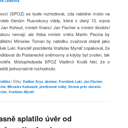
ina Laláková
ovci (SPOZ) se bude rozhodovat, zda nabídne místo na
oleb členům Rusnokovy vlády, která v úterý 13. srpna
Jan Kohout, ministr financí Jan Fischer a ministr školství
turu nemají, ale třeba ministr vnitra Martin Pecina by
ědělství Miroslav Toman by nabídku zvažoval stejně jako
tišek Lukl. Kancléř prezidenta Vratislav Mynář zopakoval, že
ndidovat do Poslanecké sněmovny a kdyby byl zvolen, tak
ancléře. Místopředseda SPOZ Vladimír Kruliš řekl, že o
ještě jednoznačně rozhodnuto.
olitika
|
Štítky:
Dalibor Šrys
,
demise
,
František Lukl
,
Jan Fischer
,
cina
,
Miroslav Kalousek
,
předčasné volby
,
Strana práv občanů-
krize
,
Vratislav Mynář
sně splatilo úvěr od