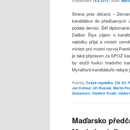
Publikováno
14.8.2013
| Autor:
Mart
Strana práv občanů – Zeman
kandidátce do předčasných v
podala demisi. Šéf diplomacie 
Dalibor Štys zájem o kandida
nabídku přijal a ministr zem
ministr pro místní rozvoj Fran
je také připraven za SPOZ ka
by složil funkci hradního k
Mynářově kandidatuře nebylo 
Rubriky:
Česká republika
,
ČN
,
EU
,
P
Jan Kohout
,
Jiří Rusnok
,
Martin Pe
Zemanovci
,
Vladimír Kruliš
,
vládní 
Maďarsko předča