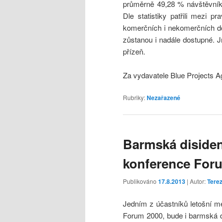
průměrně 49,28 % návštěvníků
Dle statistiky patřili mezi p
komerčních i nekomerčních d
zůstanou i nadále dostupné.
přízeň.
Za vydavatele Blue Projects 
Rubriky:
Nezařazené
Barmská disiden
konference For
Publikováno
17.8.2013
| Autor:
Tere
Jedním z účastníků letošní m
Forum 2000, bude i barmská d