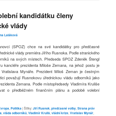
lební kandidátku členy
ké vlády
ina Laláková
novci (SPOZ) chce na své kandidátky pro předčasné
řednické vlády premiéra Jiřího Rusnoka. Podle stranického
orníků na svých místech. Předseda SPOZ Zdeněk Štengl
uru kancléře prezidenta Miloše Zemana, na jehož postu je
Vratislava Mynáře. Prezident Miloš Zeman je čestným
ici považují Rusnokovu úřednickou vládu odborníků jako
rezidenta Zemana. Podle místopředsedy Vladimíra Kruliše
at o předběžném finančním plánu a podobě volební
Evropa
,
Politika
|
Štítky:
Jiří Rusnok
,
předčasné volby
,
Strana práv
a
,
vláda odborníků
,
Vladimír Kruliš
,
vládní krize
,
Vratislav Mynář
,