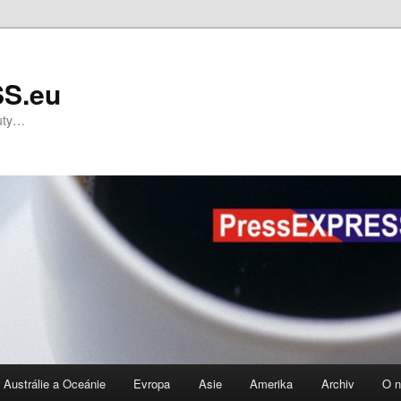
S.eu
nuty…
Austrálie a Oceánie
Evropa
Asie
Amerika
Archiv
O 