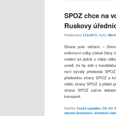
SPOZ chce na vo
Ruskovy úřednic
Publikováno
12.8.2013
| Autor:
Mart
Strana práv občanů – Zema
sněmovní volby získat členy ú
vedení se jedná o vládu odb
uvedl, že by stál o kandidat
nyní bývalý předseda SPOZ 
předsedou strany SPOZ a krit
vládu strany SPOZ a přátel p
strana SPOZ začne debatov
kampaně.
Rubriky:
Česká republika
,
ČN
,
EU
,
občanů-Zemanovci
,
úřednická vlád