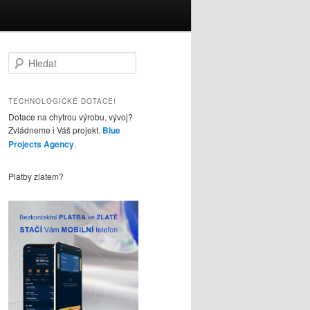
H
l
e
d
TECHNOLOGICKÉ DOTACE!
a
Dotace na chytrou výrobu, vývoj?
t
Zvládneme i Váš projekt.
Blue
Projects Agency
.
Platby zlatem?