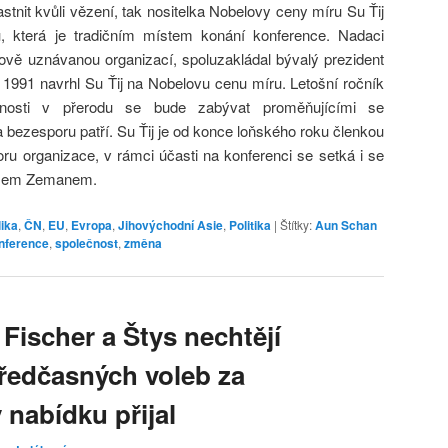
tnit kvůli vězení, tak nositelka Nobelovy ceny míru Su Ťij
u, která je tradičním místem konání konference. Nadaci
ově uznávanou organizací, spoluzakládal bývalý prezident
 1991 navrhl Su Ťij na Nobelovu cenu míru. Letošní ročník
nosti v přerodu se bude zabývat proměňujícími se
bezesporu patří. Su Ťij je od konce loňského roku členkou
u organizace, v rámci účasti na konferenci se setká i se
ošem Zemanem.
ika
,
ČN
,
EU
,
Evropa
,
Jihovýchodní Asie
,
Politika
|
Štítky:
Aun Schan
nference
,
společnost
,
změna
 Fischer a Štys nechtějí
ředčasných voleb za
 nabídku přijal