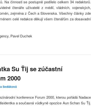
. Na činnosti se postupně podílelo celkem 34 redaktorů.
ravidelné čtenáře uživatelé z médií, vládních, vojenských,
omén, zejména z Čech a Slovenska. Všechny články zde
 Jménem celé redakce děkuji všem čtenářům za dosavadní
Agency, Pavel Duchek
tka Su Ťij se zúčastní
um 2000
za Sedláková
ezinárodní konference Forum 2000, kterou pořádá Nadace
isidentka a současná vůdkyně opozice Aun Schan Su Ťij.