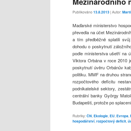
Mezinárodního 
Publikováno
13.8.2013
| Autor:
Mart
Maďarské ministerstvo hospod
převedla na účet Mezinárodní
a tím předběžně splatili s
dohodu o poskytnutí záložní
podle ministerstva ušetří na
Viktora Orbána v roce 2010 
poskytnutí úvěru Orbánův kab
politiku. MMF na druhou stranu
rozpočtového deficitu nest
podnikatelské sektory, zest
centrální banky György Matol
Budapešti, protože po splacení
Rubriky:
ČN
,
Ekologie
,
EU
,
Evropa
,
hospodářství
,
rozpočtový deficit
,
ú