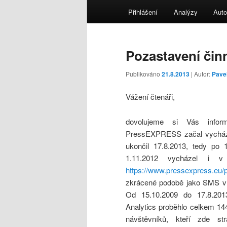
menu
Přihlášení
Analýzy
Auto
Pozastavení čin
Publikováno
21.8.2013
| Autor:
Pave
Vážení čtenáři,
dovolujeme si Vás infor
PressEXPRESS začal vycházet
ukončil 17.8.2013, tedy po 
1.11.2012 vycházel i v
https://www.pressexpress.eu/p
zkrácené podobě jako SMS v s
Od 15.10.2009 do 17.8.201
Analytics proběhlo celkem 144
návštěvníků, kteří zde st