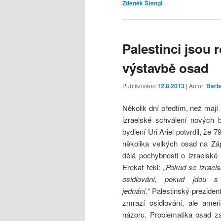
Zdeněk Štengl
Palestinci jsou 
výstavbě osad
Publikováno
12.8.2013
| Autor:
Barb
Několik dní předtím, než mají
izraelské schválení nových b
bydlení Uri Ariel potvrdil, ž
několika velkých osad na Záp
dělá pochybnosti o izraelsk
Erekat řekl:
„Pokud se izraels
osidlování, pokud jdou s 
jednání.“
Palestinský preziden
zmrazí osidlování, ale amer
názoru. Problematika osad zas