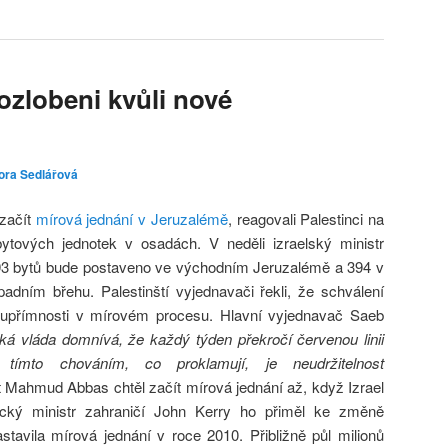
rozlobeni kvůli nové
ora Sedlářová
 začít
mírová jednání v Jeruzalémě
, reagovali Palestinci na
ytových jednotek v osadách. V neděli izraelský ministr
e 793 bytů bude postaveno ve východním Jeruzalémě a 394 v
adním břehu. Palestinští vyjednavači řekli, že schválení
é upřímnosti v mírovém procesu. Hlavní vyjednavač Saeb
ká vláda domnívá, že každý týden překročí červenou linii
tímto chováním, co proklamují, je neudržitelnost
t Mahmud Abbas chtěl začít mírová jednání až, když Izrael
ický ministr zahraničí John Kerry ho přiměl ke změně
tavila mírová jednání v roce 2010. Přibližně půl milionů