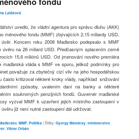
měnového fondu
ina Laláková
ářství uvedlo, že vládní agentura pro správu dluhu (AKK)
ho měnového fondu (MMF) zbývajících 2,15 miliardy USD,
vůj úvěr. Koncem roku 2008 Maďarsko podepsalo s MMF
ho úvěru na 26 miliard USD. Předčasným splacením země
 úrocích 15,6 miliónů USD. Od jmenování nového premiéra
je maďarská vláda s MMF ve sporu, jelikož podmínky pro
inet považuje za zbytečný cizí vliv na jeho hospodářskou
 často kritizoval některé kroky vlády, například snižování
andardními způsoby, uvalením daní na banky a některé
átněním soukromých penzijních fondů. Guvernér maďarské
csy vyzval MMF k uzavření jejich místního zastoupení v
 úvěru již není nutné zastoupení dál udržovat.
Maďarsko
,
MMF
,
Politika
|
Štítky:
Gyorgy Matolcsy
,
ministerstvo
věr
,
Viktor Orbán