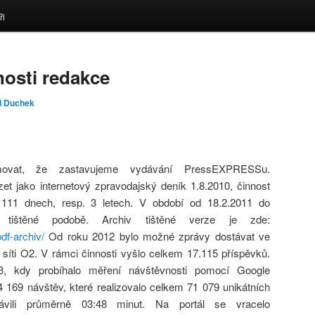
ři
nosti redakce
l Duchek
movat, že zastavujeme vydávání PressEXPRESSu.
 jako internetový zpravodajský deník 1.8.2010, činnost
1111 dnech, resp. 3 letech. V období od 18.2.2011 do
 tištěné podobě. Archiv tištěné verze je zde:
df-archiv/
Od roku 2012 bylo možné zprávy dostávat ve
íti O2. V rámci činnosti vyšlo celkem 17.115 příspěvků.
3, kdy probíhalo měření návštěvnosti pomocí Google
 169 návštěv, které realizovalo celkem 71 079 unikátních
rávili průměrně 03:48 minut. Na portál se vracelo