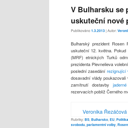
V Bulharsku se
uskuteční nové 
Publikováno
1.3.2013
| Autor:
Veron
Bulharský prezident Rosen P
uskuteční 12. května. Pokud 
(MRF) etnických Turků odmí
prezidenta Plevnelieva voleb
poslední zasedání
rezignující
dosavadní vlády poukazovali v
zamítnutí dostavby
jaderné
rezervacích poblíž Černého mo
Veronika Řezáčová
Rubriky:
BS
,
Bulharsko
,
EU
,
Politik
svobodu
,
parlamentní volby
,
Rosen