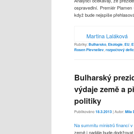
Analytici očekávají, že prezi
ospravedlní. Premiér Plamen O
když bude nejspíše přehlasová
Martina Laláková
Rubriky:
Bulharsko
,
Ekologie
,
EU
,
E
Rosen Plevneliev
,
rozpočtový defic
Bulharský prezi
výdaje země a při
politiky
Publikováno
18.3.2013
| Autor:
Mila
Na summitu ministrů financí v
země i nadále bude dodržovat f