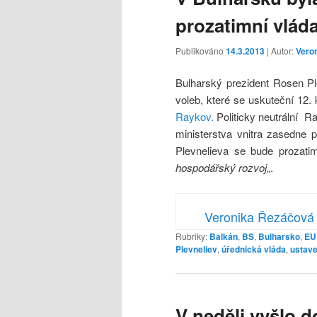
prozatimní vlád
Publikováno
14.3.2013
| Autor:
Vero
Bulharský prezident Rosen Pl
voleb, které se uskuteční 12.
Raykov.
Politicky neutrální Ra
ministerstva vnitra zasedne 
Plevnelieva se bude prozatim
hospodářský rozvoj
„.
Veronika Řezáčová
Rubriky:
Balkán
,
BS
,
Bulharsko
,
EU
Plevneliev
,
úřednická vláda
,
ustave
V neděli vyšlo d