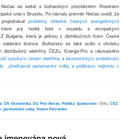
 Nečas se sešel s bulharským prezidentem Rosenem
pské unie v Bruselu. Po návratu premiér Nečas uvedl, že
 projednával
problémy ohledně českých energetických
 které prý hodlá řešit v souladu s evropskými
Z Bulgaria, která je jednou z distribučních firem České
odebrání licence. Bulharsko se také ocitlo v ohnisku
h distributorů elektřiny ČEZu, Energo-Pro a rakouského
ůli vysokým cenám elektřiny a ekonomickým problémům
dy, předčasné parlamentní volby a politickou nejistotu v
a
,
ČN
,
Ekonomika
,
EU
,
Petr Nečas
,
Politika
,
Společnost
|
Štítky:
ČEZ
,
e
,
parlamentní volby
,
Rosen Plevneliev
a jmenována nová