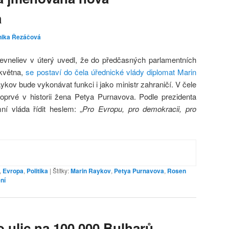
a
nika Řezáčová
evneliev v úterý uvedl, že do předčasných parlamentních
 května,
se postaví do čela úřednické vlády diplomat Marin
ykov bude vykonávat funkci i jako ministr zahraničí. V čele
poprvé v historii žena Petya Purnavova. Podle prezidenta
ní vláda řídit heslem: „
Pro Evropu, pro demokracii, pro
,
Evropa
,
Politika
|
Štítky:
Marin Raykov
,
Petya Purnavova
,
Rosen
ní
o ulic na 100 000 Bulharů