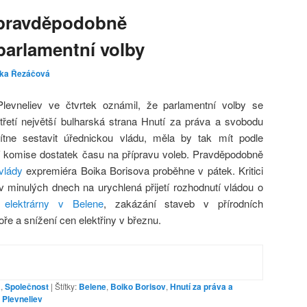
 pravděpodobně
parlamentní volby
ika Řezáčová
levneliev ve čtvrtek oznámil, že parlamentní volby se
třetí největší bulharská strana Hnutí za práva a svobodu
tne sestavit úřednickou vládu, měla by tak mít podle
ní komise dostatek času na přípravu voleb. Pravděpodobně
 vlády
expremiéra Boika Borisova proběhne v pátek. Kritici
 minulých dnech na urychlená přijetí rozhodnutí vládou o
 elektrárny v Belene
, zakázání staveb v přírodních
ře a snížení cen elektřiny v březnu.
a
,
Společnost
|
Štítky:
Belene
,
Boiko Borisov
,
Hnutí za práva a
 Plevneliev