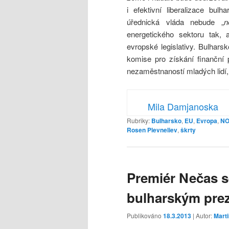
i efektivní liberalizace bul
úřednická vláda nebude „
n
energetického sektoru tak, 
evropské legislativy. Bulhar
komise pro získání finanční
nezaměstnaností mladých lidí,
Mila Damjanoska
Rubriky:
Bulharsko
,
EU
,
Evropa
,
N
Rosen Plevneliev
,
škrty
Premiér Nečas s
bulharským prez
Publikováno
18.3.2013
| Autor:
Mart