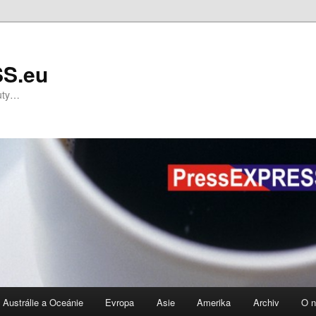
S.eu
nuty…
Austrálie a Oceánie
Evropa
Asie
Amerika
Archiv
O 