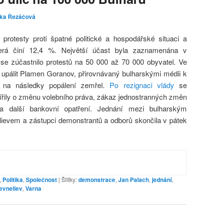
ika Řezáčová
protesty proti špatné politické a hospodářské situaci a
erá činí 12,4 %. Největší účast byla zaznamenána v
se zúčastnilo protestů na 50 000 až 70 000 obyvatel. Ve
 upálit Plamen Goranov, přirovnávaný bulharskými médii k
s na následky popálení zemřel.
Po rezignaci vlády
se
řily o změnu volebního práva, zákaz jednostranných změn
 další bankovní opatření. Jednání mezi bulharským
evem a zástupci demonstrantů a odborů skončila v pátek
,
Politika
,
Společnost
|
Štítky:
demonstrace
,
Jan Palach
,
jednání
,
evneliev
,
Varna