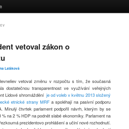
ři
IEV
dent vetoval zákon o
tu
ina Laláková
levneliev vetoval změnu v rozpočtu s tím, že současná
ala dostatečnou transparentnost ve využívání veřejných
ment Lidové shromáždění
je od voleb v květnu 2013 složený
urecké etnické strany MRF
a spoléhají na pasivní podporu
A. Minulý čtvrtek parlament podpořil návrh, kterým by se
1,3 % na 2 % HDP na podnět slabé ekonomiky. Parlament na
ezkoumá prezidentovo prohlášení a učiní nové rozhodnutí.