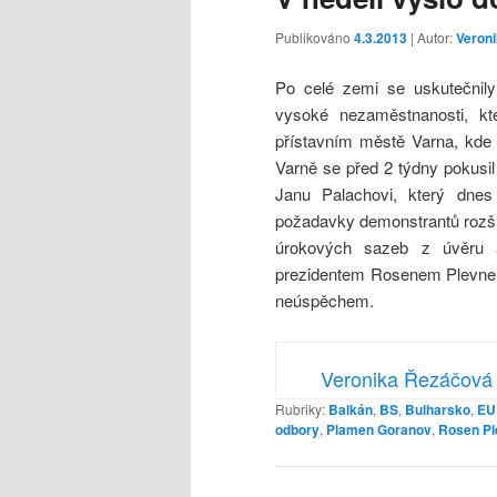
Publikováno
4.3.2013
| Autor:
Veron
Po celé zemi se uskutečnily 
vysoké nezaměstnanosti, kt
přístavním městě Varna, kde 
Varně se před 2 týdny pokusil
Janu Palachovi, který dne
požadavky demonstrantů rozší
úrokových sazeb z úvěru a
prezidentem Rosenem Plevneli
neúspěchem.
Veronika Řezáčová
Rubriky:
Balkán
,
BS
,
Bulharsko
,
EU
odbory
,
Plamen Goranov
,
Rosen Pl