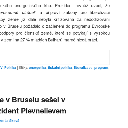
harského energetického trhu. Prezident rovněž uvedl, že
erozumně utrácet
“ a připraví zákony pro liberalizaci
aby země již dále nebyla kritizována za nedodržování
sko v Bruselu požádalo o začlenění do programu Evropské
 podpory pro členské země, které se potýkají s vysokou
 v zemi na 27 % mladých Bulharů marně hledá práci.
OV
,
Politika
|
Štítky:
energetika
,
fiskální politika
,
liberalizace
,
program
,
e v Bruselu sešel v
ident Plevnelievem
ina Laláková