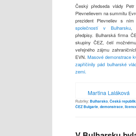
Český předseda vlády Petr
Plevnelievem na summitu Evro
prezident Plevneliev s ním
společností v Bulharsku
,
předpisy. Bulharská firma ČE
skupiny ČEZ, čelí možnému 
veřejného zájmu zahraničníc
EVN.
Masové demonstrace kv
zapříčinily pád bulharské vlá
zemi.
Martina Laláková
Rubriky:
Bulharsko
,
Česká republik
ČEZ Bulgarie
,
demonstrace
,
licenc
V Bulharsku byl