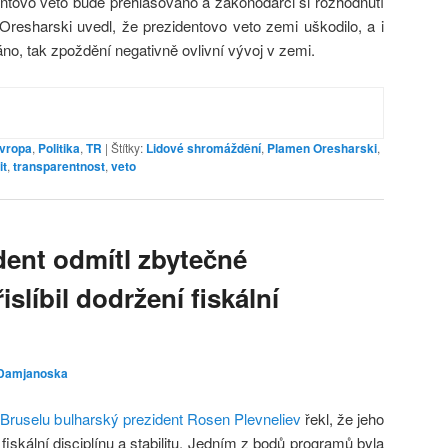
dentovo veto bude přehlasováno a zákonodárci si rozhodnutí
resharski uvedl, že prezidentovo veto zemi uškodilo, a i
no, tak zpoždění negativně ovlivní vývoj v zemi.
vropa
,
Politika
,
TR
|
Štítky:
Lidové shromáždění
,
Plamen Oresharski
,
it
,
transparentnost
,
veto
dent odmítl zbytečné
slíbil dodržení fiskální
 Damjanoska
 Bruselu bulharský prezident Rosen Plevneliev
řekl, že jeho
iskální disciplínu a stabilitu. Jedním z bodů programů byla