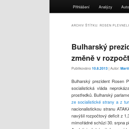
menu
Přihlášení
Analýzy
Auto
ARCHIV ŠTÍTKU:
ROSEN PLEVNEL
Bulharský prezi
změně v rozpoč
Publikováno
10.8.2013
| Autor:
Mart
Bulharský prezident Rosen P
socialistická vláda neprokáz
prostředků. Bulharský parla
ze socialistické strany a z t
nacionalistickou stranu ATAK
navýšil rozpočtový deficit z 
mimořádné schůzi 30. srpna př