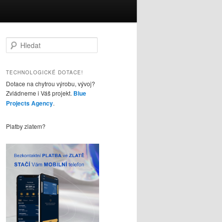
H
l
e
d
TECHNOLOGICKÉ DOTACE!
a
Dotace na chytrou výrobu, vývoj?
t
Zvládneme i Váš projekt.
Blue
Projects Agency
.
Platby zlatem?