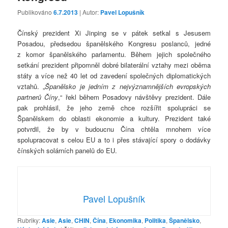
Publikováno
6.7.2013
| Autor:
Pavel Lopušník
Čínský prezident Xi Jinping se v pátek setkal s Jesusem
Posadou, předsedou španělského Kongresu poslanců, jedné
z komor španělského parlamentu. Během jejich společného
setkání prezident připomněl dobré bilaterální vztahy mezi oběma
státy a více než 40 let od zavedení společných diplomatických
vztahů. „
Španělsko je jedním z nejvýznamnějších evropských
partnerů Číny
,“ řekl během Posadovy návštěvy prezident. Dále
pak prohlásil, že jeho země chce rozšířit spolupráci se
Španělskem do oblasti ekonomie a kultury. Prezident také
potvrdil, že by v budoucnu Čína chtěla mnohem více
spolupracovat s celou EU a to i přes stávající spory o dodávky
čínských solárních panelů do EU.
Pavel Lopušník
Rubriky:
Asie
,
Asie
,
CHIN
,
Čína
,
Ekonomika
,
Politika
,
Španělsko
,