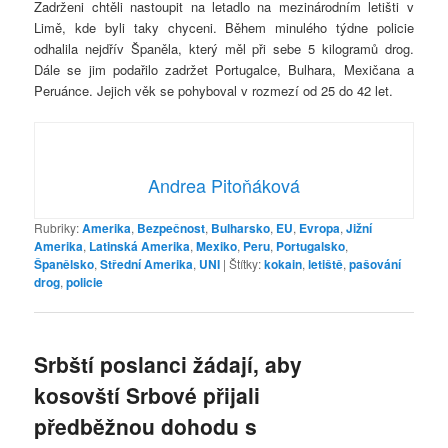
Zadrženi chtěli nastoupit na letadlo na mezinárodním letišti v
Limě, kde byli taky chyceni. Během minulého týdne policie
odhalila nejdřív Španěla, který měl při sebe 5 kilogramů drog.
Dále se jim podařilo zadržet Portugalce, Bulhara, Mexičana a
Peruánce. Jejich věk se pohyboval v rozmezí od 25 do 42 let.
Andrea Pitoňáková
Rubriky:
Amerika
,
Bezpečnost
,
Bulharsko
,
EU
,
Evropa
,
Jižní
Amerika
,
Latinská Amerika
,
Mexiko
,
Peru
,
Portugalsko
,
Španělsko
,
Střední Amerika
,
UNI
|
Štítky:
kokain
,
letiště
,
pašování
drog
,
policie
Srbští poslanci žádají, aby
kosovští Srbové přijali
předběžnou dohodu s