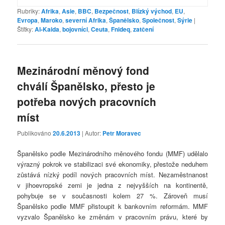
Rubriky:
Afrika
,
Asie
,
BBC
,
Bezpečnost
,
Blízký východ
,
EU
,
Evropa
,
Maroko
,
severní Afrika
,
Španělsko
,
Společnost
,
Sýrie
|
Štítky:
Al-Kaida
,
bojovníci
,
Ceuta
,
Fnideq
,
zatčení
Mezinárodní měnový fond
chválí Španělsko, přesto je
potřeba nových pracovních
míst
Publikováno
20.6.2013
| Autor:
Petr Moravec
Španělsko podle Mezinárodního měnového fondu (MMF) udělalo
výrazný pokrok ve stabilizaci své ekonomiky, přestože neduhem
zůstává nízký podíl nových pracovních míst. Nezaměstnanost
v jihoevropské zemi je jedna z nejvyšších na kontinentě,
pohybuje se v současnosti kolem 27 %. Zároveň musí
Španělsko podle MMF přistoupit k bankovním reformám. MMF
vyzvalo Španělsko ke změnám v pracovním právu, které by