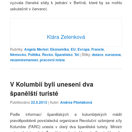
vyzvala členské státy k jednání v Berlíně, které by se mohlo
uskutečnit v červenci.
Klára Zelenková
Rubriky:
Angela Merkel
,
Ekonomika
,
EU
,
Evropa
,
Francie
,
Německo
,
Politika
,
Řecko
,
Španělsko
,
Tel
|
Štítky:
dotace
,
eurozona
,
nezaměstnanost
,
pracovní místa
V Kolumbii byli uneseni dva
španělští turisté
Publikováno
22.5.2013
| Autor:
Andrea Pitoňáková
Podle informací španělských a kolumbijských médií
pravděpodobně povstalecká organizace Revoluční ozbrojené síly
Kolumbie (FARC) unesla v úterý dva španělské turisty. Ministr