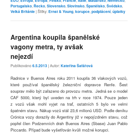
EUO
,
Evropa
,
Evropa
,
Finsko
,
Francie
,
Itálie
,
Maďarsko
,
Německo
,
Portugalsko
,
Řecko
,
Slovensko
,
Slovinsko
,
Španělsko
,
Švédsko
,
Velká Británie
|
Štítky:
Ernst & Young
,
korupce
,
podplácení
,
úplatky
Argentina koupila španělské
vagony metra, ty avšak
nejezdí
Publikováno
6.5.2013
| Autor:
Kateřina Šafářová
Radnice v Buenos Aires roku 2011 koupila 36 vlakových vozů,
které používal španělský železniční dopravce Renfe. Šest
souprav mělo být zařazeno do provozu metra. Jedná se o model
CAF 5000, který byl uveden na trh v roce 1974. Pouze jeden
z vozů však mohl vyjet na trať, ostatních 5 bylo ve velmi
špatném stavu. Nákup vozů stál 23,6 milionů USD. Podle deníku
Crónica vozy dorazily do Argentiny již v nepojízdném stavu, což
popřel člen Podzemních drah Buenos Aires (Sbase) Juan Pablo
Piccardo. Případ bude vyšetřován kvůli možné korupci.