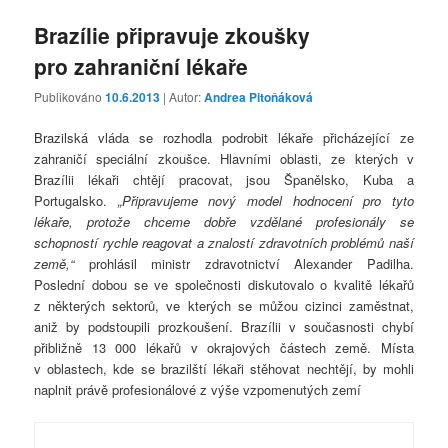
Brazílie připravuje zkoušky
pro zahraniční lékaře
Publikováno
10.6.2013
| Autor:
Andrea Pitoňáková
Brazilská vláda se rozhodla podrobit lékaře přicházející ze
zahraničí speciální zkoušce. Hlavními oblasti, ze kterých v
Brazílii lékaři chtějí pracovat, jsou Španělsko, Kuba a
Portugalsko.
„Připravujeme nový model hodnocení pro tyto
lékaře, protože chceme dobře vzdělané profesionály se
schopností rychle reagovat a znalostí zdravotních problémů naší
země,“
prohlásil ministr zdravotnictví Alexander Padilha.
Poslední dobou se ve společnosti diskutovalo o kvalitě lékařů
z některých sektorů, ve kterých se můžou cizinci zaměstnat,
aniž by podstoupili prozkoušení. Brazílii v současnosti chybí
přibližně 13 000 lékařů v okrajových částech země. Místa
v oblastech, kde se brazilští lékaři stěhovat nechtějí, by mohli
naplnit právě profesionálové z výše vzpomenutých zemí