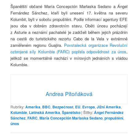
Španělští občané María Concepción Marlaska Sedano a Ángel
Fernández Sánchez, kteří byli unesení 17. května na severu
Kolumbii, byli v sobotu propuštěni. Podle informací agentury EFE
jsou oba v dobrém zdravotním stavu. Oběti únosu pocházejí
z Asturie a neznámí pachatelé je zadrželi během jejich prázdnin
na cestě do turistického rezortu Cabo de la Vela v extrémně
zaměřeném regionu Guajira.
Povstalecká organizace Revoluční
ozbrojené síly Kolumbie (FARC) popřela odpovědnost za únos
,
jelikož se momentálně nachází v mírových jednáních s vládou
Kolumbie.
Andrea Pitoňáková
Rubriky:
Amerika
,
BBC
,
Bezpečnost
,
EU
,
Evropa
,
Jižní Amerika
,
Kolumbie
,
Latinská Amerika
,
Španělsko
|
Štítky:
Ángel Fernández
Sánchez
,
FARC
,
María Concepción Marlaska Sedano
,
propuštění
,
únos