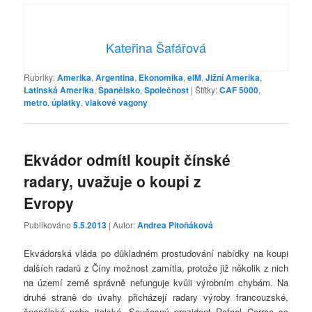
Kateřina Šafářová
Rubriky:
Amerika
,
Argentina
,
Ekonomika
,
elM
,
Jižní Amerika
,
Latinská Amerika
,
Španělsko
,
Společnost
|
Štítky:
CAF 5000
,
metro
,
úplatky
,
vlakové vagony
Ekvádor odmítl koupit čínské
radary, uvažuje o koupi z
Evropy
Publikováno
5.5.2013
| Autor:
Andrea Pitoňáková
Ekvádorská vláda po důkladném prostudování nabídky na koupi
dalších radarů z Číny možnost zamítla, protože již několik z nich
na území země správně nefunguje kvůli výrobním chybám. Na
druhé straně do úvahy přicházejí radary výroby francouzské,
španělské nebo italské. Současný prezident Rafael Correa se