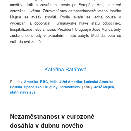
navštívit Itálii a završit tak cesty po Evropě a Asii, na které
vyrazil 22. května. Zdravotní stav osmasedmdesátiletého Josého
Mujica se avšak zhoršil. Podle lékařů se jedná pouze o
vyčerpání a doporučili uruguayské hlavě státu odpočinek,
hospitalizace nebyla nutná. Prezident Uruguaye José Mujica tedy
zůstane do středy v aktuálním místě pobytu Madridu, poté se
vrátí do své země.
Kateřina Šafářová
Rubriky:
Amerika
,
BBC
,
Itálie
,
Jižní Amerika
,
Latinská Amerika
,
Politika
,
Španělsko
,
Uruguay
,
Zdravotnictví
|
Štítky:
José Mujica
,
státní návštěva
Nezaměstnanost v eurozoně
dosáhla v dubnu nového