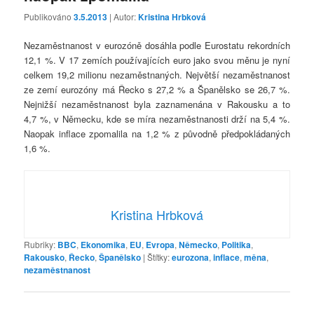
Publikováno
3.5.2013
| Autor:
Kristina Hrbková
Nezaměstnanost v eurozóně dosáhla podle Eurostatu rekordních
12,1 %. V 17 zemích používajících euro jako svou měnu je nyní
celkem 19,2 milionu nezaměstnaných. Největší nezaměstnanost
ze zemí eurozóny má Řecko s 27,2 % a Španělsko se 26,7 %.
Nejnižší nezaměstnanost byla zaznamenána v Rakousku a to
4,7 %, v Německu, kde se míra nezaměstnanosti drží na 5,4 %.
Naopak inflace zpomalila na 1,2 % z původně předpokládaných
1,6 %.
Kristina Hrbková
Rubriky:
BBC
,
Ekonomika
,
EU
,
Evropa
,
Německo
,
Politika
,
Rakousko
,
Řecko
,
Španělsko
|
Štítky:
eurozona
,
inflace
,
měna
,
nezaměstnanost