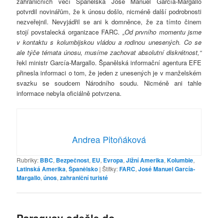
zahraničních věcí Španělska José Manuel García-Margallo
potvrdil novinářům, že k únosu došlo, nicméně další podrobnosti
nezveřejnil. Nevyjádřil se ani k domněnce, že za tímto činem
stojí povstalecká organizace FARC.
„Od prvního momentu jsme
v kontaktu s kolumbijskou vládou a rodinou unesených. Co se
ale týče témata únosu, musíme zachovat absolutní diskrétnost,“
řekl ministr García-Margallo. Španělská informační agentura EFE
přinesla informaci o tom, že jeden z unesených je v manželském
svazku se soudcem Národního soudu. Nicméně ani tahle
informace nebyla oficiálně potvrzena.
Andrea Pitoňáková
Rubriky:
BBC
,
Bezpečnost
,
EU
,
Evropa
,
Jižní Amerika
,
Kolumbie
,
Latinská Amerika
,
Španělsko
|
Štítky:
FARC
,
José Manuel García-
Margallo
,
únos
,
zahraniční turisté
Paraguay odešle do