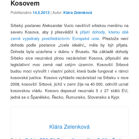
Kosovem
Publikováno
14.5.2013
| Autor:
Klára Zelenková
Srbský poslanec Aleksandar Vucic navštívil srbskou menšinu na
severu Kosova, aby ji přesvědčil k
přijetí dohody, kterou obě
země vyjednaly prostřednictvím Evropské unie
. Přestože není
dohoda podle poslance „
zcela ideální
„, měla by být přijata.
Dohoda byla uzavřena v dubnu v Bruselu. Na základě dohody
Srbsko sice neuznává plnou nezávislost Kosova, připouští ale
legislativní moc země nad celým územím. Kosovští Srbové
budou moci vytvořit i vlastní policii, která bude fungovat v rámci
kosovské justice. Kosovo vyhlásilo nezávislost na Srbsku v roce
2008, kosovští Srbové, jichž v zemi žije na 40 000, odmítli uznat
kosovskou vládu. Kosovo doposud neuznalo 5 z 27 států EU,
jedná se o Španělsko, Řecko, Rumunsko, Slovensko a Kypr.
Klára Zelenková