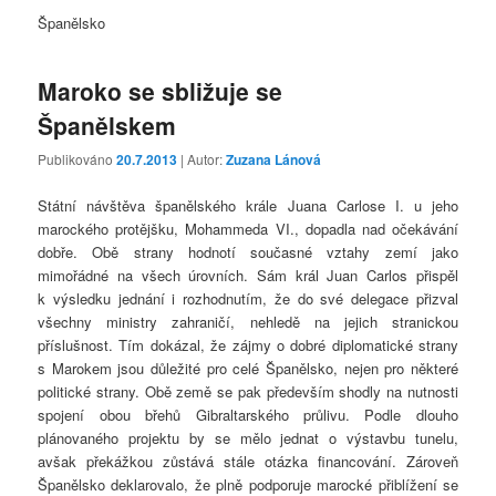
Španělsko
Maroko se sbližuje se
Španělskem
Publikováno
20.7.2013
| Autor:
Zuzana Lánová
Státní návštěva španělského krále Juana Carlose I. u jeho
marockého protějšku, Mohammeda VI., dopadla nad očekávání
dobře. Obě strany hodnotí současné vztahy zemí jako
mimořádné na všech úrovních. Sám král Juan Carlos přispěl
k výsledku jednání i rozhodnutím, že do své delegace přizval
všechny ministry zahraničí, nehledě na jejich stranickou
příslušnost. Tím dokázal, že zájmy o dobré diplomatické strany
s Marokem jsou důležité pro celé Španělsko, nejen pro některé
politické strany. Obě země se pak především shodly na nutnosti
spojení obou břehů Gibraltarského průlivu. Podle dlouho
plánovaného projektu by se mělo jednat o výstavbu tunelu,
avšak překážkou zůstává stále otázka financování. Zároveň
Španělsko deklarovalo, že plně podporuje marocké přiblížení se