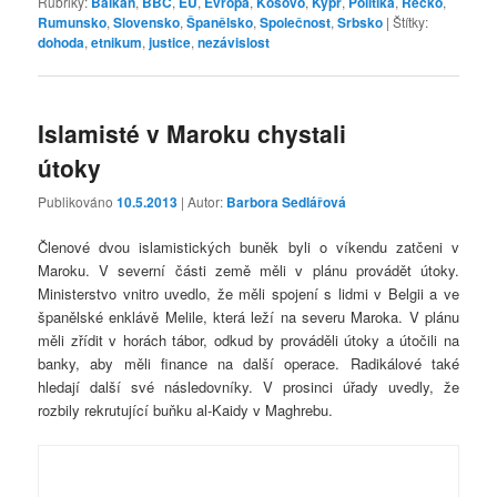
Rubriky:
Balkán
,
BBC
,
EU
,
Evropa
,
Kosovo
,
Kypr
,
Politika
,
Řecko
,
Rumunsko
,
Slovensko
,
Španělsko
,
Společnost
,
Srbsko
|
Štítky:
dohoda
,
etnikum
,
justice
,
nezávislost
Islamisté v Maroku chystali
útoky
Publikováno
10.5.2013
| Autor:
Barbora Sedlářová
Členové dvou islamistických buněk byli o víkendu zatčeni v
Maroku. V severní části země měli v plánu provádět útoky.
Ministerstvo vnitro uvedlo, že měli spojení s lidmi v Belgii a ve
španělské enklávě Melile, která leží na severu Maroka. V plánu
měli zřídit v horách tábor, odkud by prováděli útoky a útočili na
banky, aby měli finance na další operace. Radikálové také
hledají další své následovníky. V prosinci úřady uvedly, že
rozbily rekrutující buňku al-Kaidy v Maghrebu.