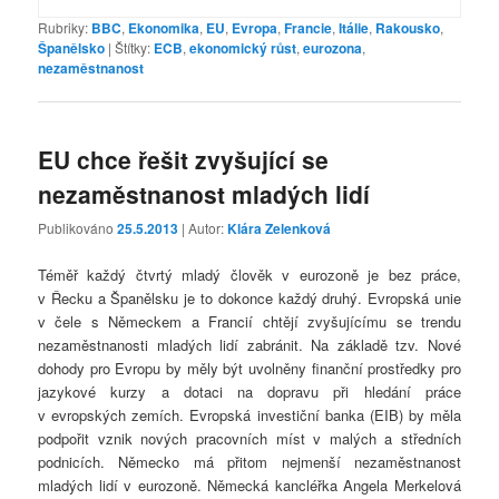
Rubriky:
BBC
,
Ekonomika
,
EU
,
Evropa
,
Francie
,
Itálie
,
Rakousko
,
Španělsko
|
Štítky:
ECB
,
ekonomický růst
,
eurozona
,
nezaměstnanost
EU chce řešit zvyšující se
nezaměstnanost mladých lidí
Publikováno
25.5.2013
| Autor:
Klára Zelenková
Téměř každý čtvrtý mladý člověk v eurozoně je bez práce,
v Řecku a Španělsku je to dokonce každý druhý. Evropská unie
v čele s Německem a Francií chtějí zvyšujícímu se trendu
nezaměstnanosti mladých lidí zabránit. Na základě tzv. Nové
dohody pro Evropu by měly být uvolněny finanční prostředky pro
jazykové kurzy a dotaci na dopravu při hledání práce
v evropských zemích. Evropská investiční banka (EIB) by měla
podpořit vznik nových pracovních míst v malých a středních
podnicích. Německo má přitom nejmenší nezaměstnanost
mladých lidí v eurozoně. Německá kancléřka Angela Merkelová