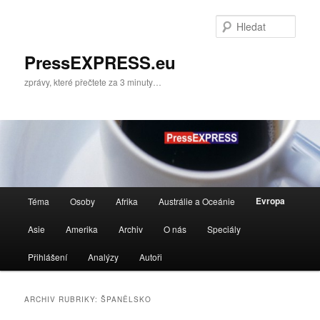
Přejít
Přejít
k
k
Hleda
hlavnímu
obsahu
obsahu
postranního
PressEXPRESS.eu
webu
panelu
zprávy, které přečtete za 3 minuty…
Hlavní
Evropa
Téma
Osoby
Afrika
Austrálie a Oceánie
navigační
menu
Asie
Amerika
Archiv
O nás
Speciály
Přihlášení
Analýzy
Autoři
ARCHIV RUBRIKY:
ŠPANĚLSKO