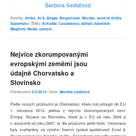
Barbora Sedlářová
Rubriky:
Afrika
,
Al-A
,
Belgie
,
Bezpečnost
,
Maroko
,
severní Afrika
,
Španělsko
|
Štítky:
Al-Kaida
,
Casablanca
,
džihád
,
islamisté
,
Maghreb
,
Melila
,
zatčení
Nejvíce zkorumpovanými
evropskými zeměmi jsou
údajně Chorvatsko a
Slovinsko
Publikováno
8.5.2013
| Autor:
Martina Laláková
Podle nových průzkumů je Chorvatsko, které má vstoupit do EU
1. července 2013, jednou z nejvíce zkorumpovaných zemí
Evropy. Situace ve Slovinsku, které je v EU od roku 2004 a
v eurozóně od roku 2007, je dle průzkumů ještě horší. Informace
byly zveřejněny ve výroční firemní zprávě společnosti Ernst &
Young poskytující finanční služby. Společnost provedla rozhovor