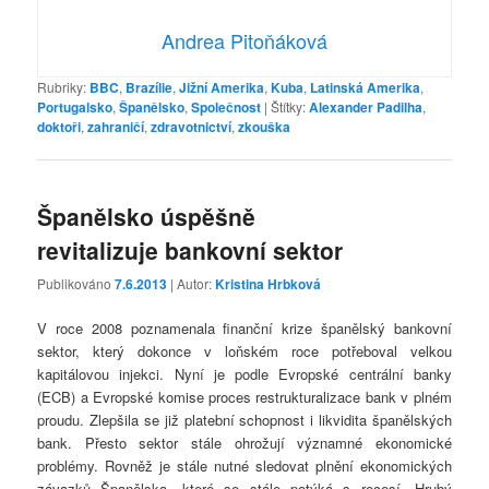
Andrea Pitoňáková
Rubriky:
BBC
,
Brazílie
,
Jižní Amerika
,
Kuba
,
Latinská Amerika
,
Portugalsko
,
Španělsko
,
Společnost
|
Štítky:
Alexander Padilha
,
doktoři
,
zahraničí
,
zdravotnictví
,
zkouška
Španělsko úspěšně
revitalizuje bankovní sektor
Publikováno
7.6.2013
| Autor:
Kristina Hrbková
V roce 2008 poznamenala finanční krize španělský bankovní
sektor, který dokonce v loňském roce potřeboval velkou
kapitálovou injekci. Nyní je podle Evropské centrální banky
(ECB) a Evropské komise proces restrukturalizace bank v plném
proudu. Zlepšila se již platební schopnost i likvidita španělských
bank. Přesto sektor stále ohrožují významné ekonomické
problémy. Rovněž je stále nutné sledovat plnění ekonomických
závazků Španělska, které se stále potýká s recesí. Hrubý