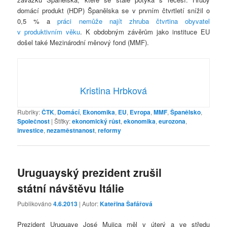
domácí produkt (HDP) Španělska se v prvním čtvrtletí snížil o
0,5 % a
práci nemůže najít zhruba čtvrtina obyvatel
v produktivním věku
. K obdobným závěrům jako instituce EU
došel také Mezinárodní měnový fond (MMF).
Kristina Hrbková
Rubriky:
ČTK
,
Domácí
,
Ekonomika
,
EU
,
Evropa
,
MMF
,
Španělsko
,
Společnost
|
Štítky:
ekonomický růst
,
ekonomika
,
eurozona
,
investice
,
nezaměstnanost
,
reformy
Uruguayský prezident zrušil
státní návštěvu Itálie
Publikováno
4.6.2013
| Autor:
Kateřina Šafářová
Prezident Uruguaye José Mujica měl v úterý a ve středu