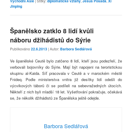
Východní Asie
|
Štítky:
diplomatické vztahy
,
Jesus Posada
,
Xi
Jinping
Španělsko zatklo 8 lidí kvůli
náboru džihádistů do Sýrie
Publikováno
22.6.2013
| Autor:
Barbora Sedlářová
Ve španělské Ceutě bylo zatčeno 8 lidí, kteří jsou podezřelí, že
verbovali bojovníky do Sýrie. Mají být napojeni na teroristickou
skupinu al-Kaida. Síť pracovala v Ceutě a v marockém městě
Fnideq. Podle ministerstva vnitra již desítky lidí odešli do
výcvikových táborů či se podíleli na sebevražedných útocích.
Někteří z nich byli mladší 18 let. Vyšetřování pokračuje, očekává
se, že několik džihádistů ze Španělska ještě odejde.
Barbora Sedlářová