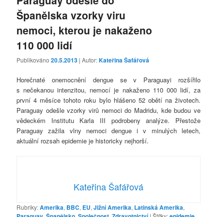
Španělska vzorky viru
nemoci, kterou je nakaženo
110 000 lidí
Publikováno
20.5.2013
| Autor:
Kateřina Šafářová
Horečnaté onemocnění dengue se v Paraguayi rozšířilo
s nečekanou intenzitou, nemocí je nakaženo 110 000 lidí, za
první 4 měsíce tohoto roku bylo hlášeno 52 obětí na životech.
Paraguay odešle vzorky virů nemoci do Madridu, kde budou ve
vědeckém Institutu Karla III podrobeny analýze. Přestože
Paraguay zažila vlny nemoci dengue i v minulých letech,
aktuální rozsah epidemie je historicky nejhorší.
Kateřina Šafářová
Rubriky:
Amerika
,
BBC
,
EU
,
Jižní Amerika
,
Latinská Amerika
,
Paraguay
,
Španělsko
,
Společnost
,
Zdravotnictví
|
Štítky:
epidemie
,