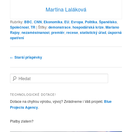
Martina Laláková
Rubriky:
BBC
,
CNN
,
Ekonomika
,
EU
,
Evropa
,
Politika
,
Španělsko
,
Společnost
,
TR
|
Štítky:
demonstrace
,
hospodářská krize
,
Mariano
Rajoy
,
nezaměstnanost
,
premiér
,
recese
,
statistický úřad
,
úsporná
opatření
Navigace
←
Starší příspěvky
pro
příspěvky
H
l
e
d
TECHNOLOGICKÉ DOTACE!
a
Dotace na chytrou výrobu, vývoj? Zvládneme i Váš projekt.
Blue
t
Projects Agency
.
Platby zlatem?