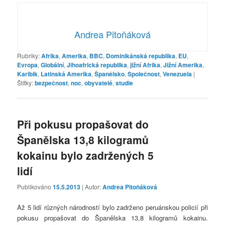
Andrea Pitoňáková
Rubriky:
Afrika
,
Amerika
,
BBC
,
Dominikánská republika
,
EU
,
Evropa
,
Globální
,
Jihoafrická republika
,
jižní Afrika
,
Jižní Amerika
,
Karibik
,
Latinská Amerika
,
Španělsko
,
Společnost
,
Venezuela
|
Štítky:
bezpečnost
,
noc
,
obyvatelé
,
studie
Při pokusu propašovat do
Španělska 13,8 kilogramů
kokainu bylo zadržených 5
lidí
Publikováno
15.5.2013
| Autor:
Andrea Pitoňáková
Až 5 lidí různých národností bylo zadrženo peruánskou policií při
pokusu propašovat do Španělska 13,8 kilogramů kokainu.