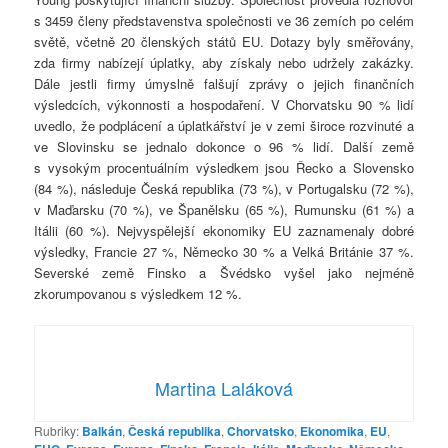
s 3459 členy představenstva společnosti ve 36 zemích po celém
světě, včetně 20 členských států EU. Dotazy byly směřovány,
zda firmy nabízejí úplatky, aby získaly nebo udržely zakázky.
Dále jestli firmy úmyslně falšují zprávy o jejich finančních
výsledcích, výkonnosti a hospodaření. V Chorvatsku 90 % lidí
uvedlo, že podplácení a úplatkářství je v zemi široce rozvinuté a
ve Slovinsku se jednalo dokonce o 96 % lidí. Další země
s vysokým procentuálním výsledkem jsou Řecko a Slovensko
(84 %), následuje Česká republika (73 %), v Portugalsku (72 %),
v Maďarsku (70 %), ve Španělsku (65 %), Rumunsku (61 %) a
Itálii (60 %). Nejvyspělejší ekonomiky EU zaznamenaly dobré
výsledky, Francie 27 %, Německo 30 % a Velká Británie 37 %.
Severské země Finsko a Švédsko vyšel jako nejméně
zkorumpovanou s výsledkem 12 %.
Martina Laláková
Rubriky:
Balkán
,
Česká republika
,
Chorvatsko
,
Ekonomika
,
EU
,