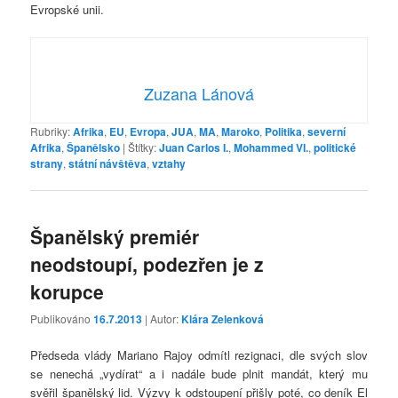
Evropské unii.
Zuzana Lánová
Rubriky:
Afrika
,
EU
,
Evropa
,
JUA
,
MA
,
Maroko
,
Politika
,
severní
Afrika
,
Španělsko
|
Štítky:
Juan Carlos I.
,
Mohammed VI.
,
politické
strany
,
státní návštěva
,
vztahy
Španělský premiér
neodstoupí, podezřen je z
korupce
Publikováno
16.7.2013
| Autor:
Klára Zelenková
Předseda vlády Mariano Rajoy odmítl rezignaci, dle svých slov
se nenechá „vydírat“ a i nadále bude plnit mandát, který mu
svěřil španělský lid. Výzvy k odstoupení přišly poté, co deník El