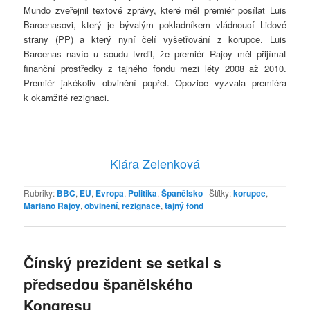
Mundo zveřejnil textové zprávy, které měl premiér posílat Luis
Barcenasovi, který je bývalým pokladníkem vládnoucí Lidové
strany (PP) a který nyní čelí vyšetřování z korupce. Luis
Barcenas navíc u soudu tvrdil, že premiér Rajoy měl přijímat
finanční prostředky z tajného fondu mezi léty 2008 až 2010.
Premiér jakékoliv obvinění popřel. Opozice vyzvala premiéra
k okamžité rezignaci.
Klára Zelenková
Rubriky:
BBC
,
EU
,
Evropa
,
Politika
,
Španělsko
|
Štítky:
korupce
,
Mariano Rajoy
,
obvinění
,
rezignace
,
tajný fond
Čínský prezident se setkal s
předsedou španělského
Kongresu