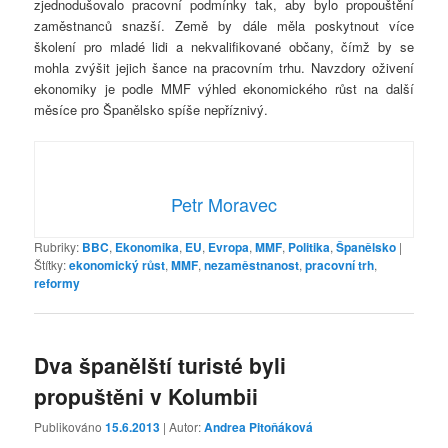
zjednodušovalo pracovní podmínky tak, aby bylo propouštění
zaměstnanců snazší. Země by dále měla poskytnout více
školení pro mladé lidi a nekvalifikované občany, čímž by se
mohla zvýšit jejich šance na pracovním trhu. Navzdory oživení
ekonomiky je podle MMF výhled ekonomického růst na další
měsíce pro Španělsko spíše nepříznivý.
Petr Moravec
Rubriky:
BBC
,
Ekonomika
,
EU
,
Evropa
,
MMF
,
Politika
,
Španělsko
|
Štítky:
ekonomický růst
,
MMF
,
nezaměstnanost
,
pracovní trh
,
reformy
Dva španělští turisté byli
propuštěni v Kolumbii
Publikováno
15.6.2013
| Autor:
Andrea Pitoňáková