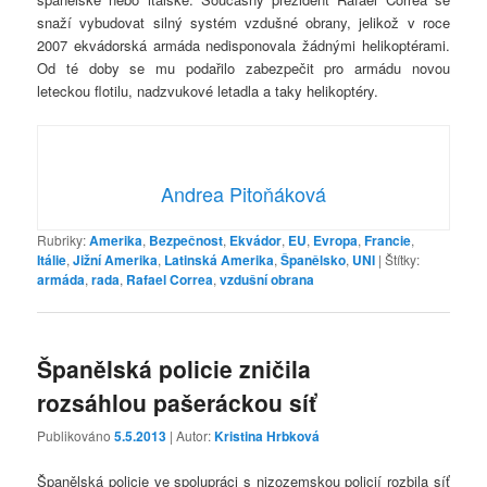
snaží vybudovat silný systém vzdušné obrany, jelikož v roce
2007 ekvádorská armáda nedisponovala žádnými helikoptérami.
Od té doby se mu podařilo zabezpečit pro armádu novou
leteckou flotilu, nadzvukové letadla a taky helikoptéry.
Andrea Pitoňáková
Rubriky:
Amerika
,
Bezpečnost
,
Ekvádor
,
EU
,
Evropa
,
Francie
,
Itálie
,
Jižní Amerika
,
Latinská Amerika
,
Španělsko
,
UNI
|
Štítky:
armáda
,
rada
,
Rafael Correa
,
vzdušní obrana
Španělská policie zničila
rozsáhlou pašeráckou síť
Publikováno
5.5.2013
| Autor:
Kristina Hrbková
Španělská policie ve spolupráci s nizozemskou policií rozbila síť