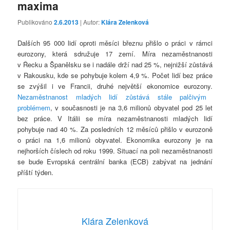
maxima
Publikováno
2.6.2013
| Autor:
Klára Zelenková
Dalších 95 000 lidí oproti měsíci březnu přišlo o práci v rámci
eurozony, která sdružuje 17 zemí. Míra nezaměstnanosti
v Řecku a Španělsku se i nadále drží nad 25 %, nejnižší zůstává
v Rakousku, kde se pohybuje kolem 4,9 %. Počet lidí bez práce
se zvýšil i ve Francii, druhé největší ekonomice eurozony.
Nezaměstnanost mladých lidí zůstává stále palčivým
problémem
, v současnosti je na 3,6 milionů obyvatel pod 25 let
bez práce. V Itálii se míra nezaměstnanosti mladých lidí
pohybuje nad 40 %. Za posledních 12 měsíců přišlo v eurozoně
o práci na 1,6 milionů obyvatel. Ekonomika eurozony je na
nejhorších číslech od roku 1999. Situací na poli nezaměstnanosti
se bude Evropská centrální banka (ECB) zabývat na jednání
příští týden.
Klára Zelenková