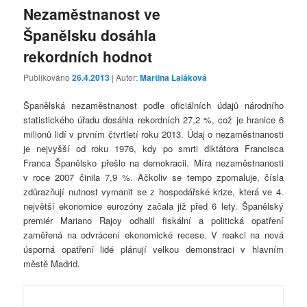
Nezaměstnanost ve
Španělsku dosáhla
rekordních hodnot
Publikováno
26.4.2013
| Autor:
Martina Laláková
Španělská nezaměstnanost podle oficiálních údajů národního
statistického úřadu dosáhla rekordních 27,2 %, což je hranice 6
milionů lidí v prvním čtvrtletí roku 2013. Údaj o nezaměstnanosti
je nejvyšší od roku 1976, kdy po smrti diktátora Francisca
Franca Španělsko přešlo na demokracii. Míra nezaměstnanosti
v roce 2007 činila 7,9 %. Ačkoliv se tempo zpomaluje, čísla
zdůrazňují nutnost vymanit se z hospodářské krize, která ve 4.
největší ekonomice eurozóny začala již před 6 lety. Španělský
premiér Mariano Rajoy odhalil fiskální a politická opatření
zaměřená na odvrácení ekonomické recese. V reakci na nová
úsporná opatření lidé plánují velkou demonstraci v hlavním
městě Madrid.