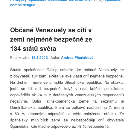
nemoc dengue
Občané Venezuely se cítí v
zemi nejméně bezpečně ze
134 států světa
Publikováno
16.5.2013
| Autor:
Andrea Pitoňáková
Studie společnosti Gallup odhalila, že občané Venezuely se
z obyvatelů 134 zemí světa ve své vlasti cítí nejméně bezpečně.
Na druhém místě se umístila Jihoafrická republika. Na otázku,
jestli se lidi cítí bezpečně, když v noci kráčejí po ulicích,
odpovědělo až 74 % z dotázaných venezuelských respondentů
negativně. Další latinskoamerická země na seznamu je
Dominikánská republika, která se celkově nachází na 7. místě
s 60 % záporných odpovědí na výše položenou otázku. Ze
španělsky mluvících zemí se nejbezpečněji cítí obyvatelé
Španělska, kde kladně odpovědělo až 78 % respondentů.