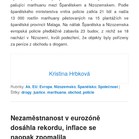
pašující marihuanu mezi Španělskem a Nizozemskem. Podle
španělského ministerstva vnitra policie zatkla 21 lidí a našla
13 000 rostlin marihuany pěstovaných na 15 plantážích ve
španělské provincii Malaga. Na nátlak Španělska a Nizozemska
evropská policie předběžně zabavila 23 budov, z nichž se 18
nachází v Nizozemí, kvůli podezření, že objekty byly pořízeny
za peníze z obchodu s drogami.
Kristina Hrbková
Rubriky:
Ak
,
EU
,
Evropa
,
Nizozemsko
,
Španělsko
,
Společnost
|
Štítky:
drogy
,
justice
,
marihuana
,
obchod
,
policie
Nezaměstnanost v eurozóně
dosáhla rekordu, inflace se
naopak zpomalila