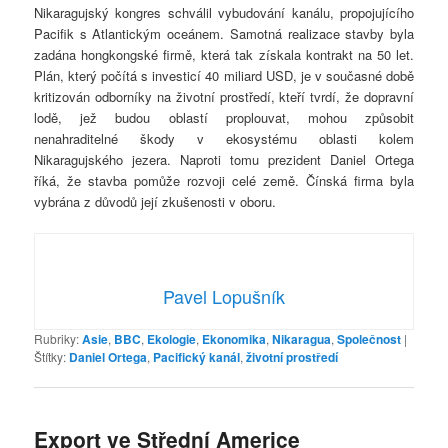
Nikaragujský kongres schválil vybudování kanálu, propojujícího
Pacifik s Atlantickým oceánem. Samotná realizace stavby byla
zadána hongkongské firmě, která tak získala kontrakt na 50 let.
Plán, který počítá s investicí 40 miliard USD, je v současné době
kritizován odborníky na životní prostředí, kteří tvrdí, že dopravní
lodě, jež budou oblastí proplouvat, mohou způsobit
nenahraditelné škody v ekosystému oblasti kolem
Nikaragujského jezera. Naproti tomu prezident Daniel Ortega
říká, že stavba pomůže rozvoji celé země. Čínská firma byla
vybrána z důvodů její zkušenosti v oboru.
Pavel Lopušník
Rubriky:
Asie
,
BBC
,
Ekologie
,
Ekonomika
,
Nikaragua
,
Společnost
|
Štítky:
Daniel Ortega
,
Pacifický kanál
,
životní prostředí
Export ve Střední Americe