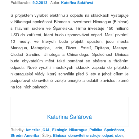
Publikováno
9.2.2013
| Autor:
Kateřina Šafářová
S projektem vyrábět elektřinu z odpadu na skládkách vystupuje
v Nikaragui společnost Biomasa Investment Nicaragua (Binicsa)
s hlavním sídlem ve Španělsku. Firma investuje 150 milionů
USD do zařízení, která budou zpracovávat odpad. Mezi prvními
10 městy, ve kterých bude projekt spuštěn, jsou města
Managua, Matagalpa, León, Rivas, Estelí, Tipitapa, Masaya,
Ciudad Sandino, Jinotega a Chinandega. Společnost Binicsa
bude obyvatelům měst také pomáhat se sběrem a tříděním
odpadu. Nové využití městských skládek zapadá do projektu
nikaragujské vlády, který schválila před 5 lety a jehož cílem je
podporovat obnovitelné zdroje energie a oslabit závislost země
na fosilních palivech.
Kateřina Šafářová
Rubriky:
Amerika
,
CAL
,
Ekologie
,
Nikaragua
,
Politika
,
Společnost
,
Střední Amerika
|
Štítky:
Binicsa
,
obnovitelné zdroje
,
odpad
,
sběr
,