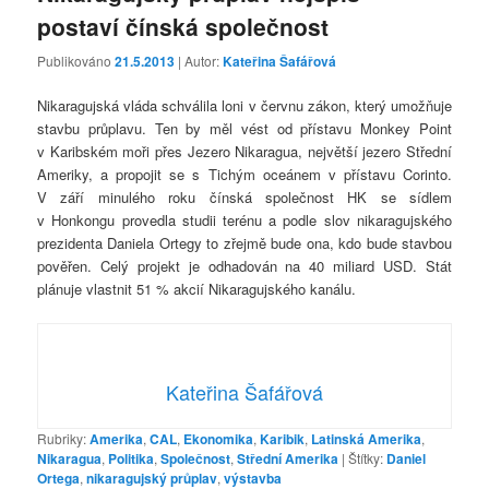
postaví čínská společnost
Publikováno
21.5.2013
| Autor:
Kateřina Šafářová
Nikaragujská vláda schválila loni v červnu zákon, který umožňuje
stavbu průplavu. Ten by měl vést od přístavu Monkey Point
v Karibském moři přes Jezero Nikaragua, největší jezero Střední
Ameriky, a propojit se s Tichým oceánem v přístavu Corinto.
V září minulého roku čínská společnost HK se sídlem
v Honkongu provedla studii terénu a podle slov nikaragujského
prezidenta Daniela Ortegy to zřejmě bude ona, kdo bude stavbou
pověřen. Celý projekt je odhadován na 40 miliard USD. Stát
plánuje vlastnit 51 % akcií Nikaragujského kanálu.
Kateřina Šafářová
Rubriky:
Amerika
,
CAL
,
Ekonomika
,
Karibik
,
Latinská Amerika
,
Nikaragua
,
Politika
,
Společnost
,
Střední Amerika
|
Štítky:
Daniel
Ortega
,
nikaragujský průplav
,
výstavba