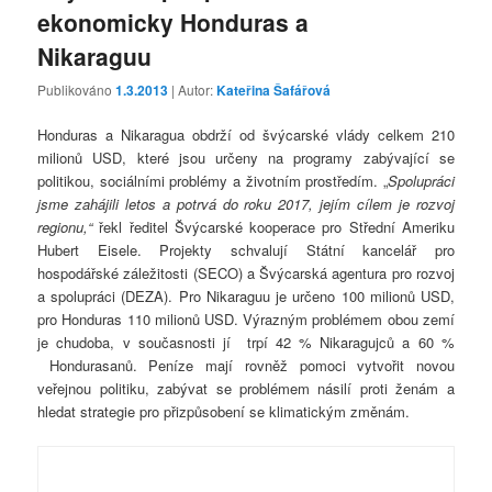
ekonomicky Honduras a
Nikaraguu
Publikováno
1.3.2013
| Autor:
Kateřina Šafářová
Honduras a Nikaragua obdrží od švýcarské vlády celkem 210
milionů USD, které jsou určeny na programy zabývající se
politikou, sociálními problémy a životním prostředím. „
Spolupráci
jsme zahájili letos a potrvá do roku 2017, jejím cílem je rozvoj
regionu,“
řekl ředitel Švýcarské kooperace pro Střední Ameriku
Hubert Eisele. Projekty schvalují Státní kancelář pro
hospodářské záležitosti (SECO) a Švýcarská agentura pro rozvoj
a spolupráci (DEZA). Pro Nikaraguu je určeno 100 milionů USD,
pro Honduras 110 milionů USD. Výrazným problémem obou zemí
je chudoba, v současnosti jí trpí 42 % Nikaragujců a 60 %
Hondurasanů. Peníze mají rovněž pomoci vytvořit novou
veřejnou politiku, zabývat se problémem násilí proti ženám a
hledat strategie pro přizpůsobení se klimatickým změnám.