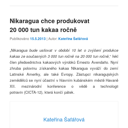
Nikaragua chce produkovat
20 000 tun kakaa ročně
Publikováno
15.5.2013
| Autor:
Kateřina Šafářová
„
Nikaragua bude usilovat v období 10 let o zvýšení produkce
kakaa ze současných 3 000 tun ročně na 20 000 tun ročně
,“ řekl
člen předsednictva kakaových výrobků Ernesto Avendaño. Nyní
zhruba polovinu získaného kakaa Nikaragua vyváží do zemí
Latinské Ameriky, ale také Evropy. Zástupci nikaragujských
zemědělců se nyní účastní v hlavním kubánském městě Havaně
XII. mezinárodní konference o vědě a technologii
potravin (CICTA-12), která končí pátek.
Kateřina Šafářová