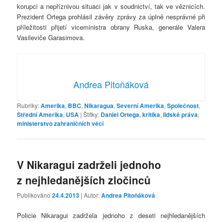
korupci a nepříznivou situaci jak v soudnictví, tak ve věznicích.
Prezident Ortega prohlásil závěry zprávy za úplně nesprávné při
příležitosti přijetí viceministra obrany Ruska, generále Valera
Vasileviče Garasimova.
Andrea Pitoňáková
Rubriky:
Amerika
,
BBC
,
Nikaragua
,
Severní Amerika
,
Společnost
,
Střední Amerika
,
USA
|
Štítky:
Daniel Ortega
,
kritika
,
lidské práva
,
ministerstvo zahraničních věcí
V Nikaragui zadrželi jednoho
z nejhledanějších zločinců
Publikováno
24.4.2013
| Autor:
Andrea Pitoňáková
Policie Nikaragui zadržela jednoho z deseti nejhledanějších