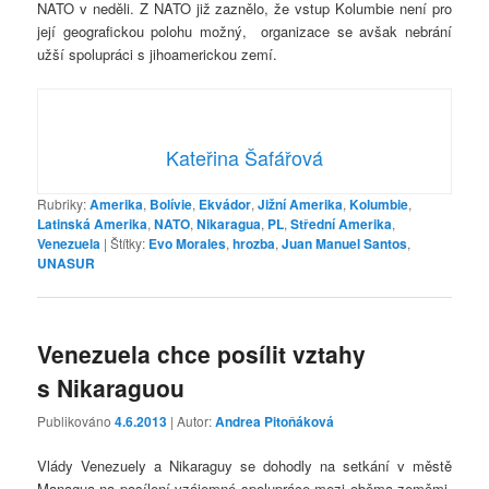
NATO v neděli. Z NATO již zaznělo, že vstup Kolumbie není pro
její geografickou polohu možný, organizace se avšak nebrání
užší spolupráci s jihoamerickou zemí.
Kateřina Šafářová
Rubriky:
Amerika
,
Bolívie
,
Ekvádor
,
Jižní Amerika
,
Kolumbie
,
Latinská Amerika
,
NATO
,
Nikaragua
,
PL
,
Střední Amerika
,
Venezuela
|
Štítky:
Evo Morales
,
hrozba
,
Juan Manuel Santos
,
UNASUR
Venezuela chce posílit vztahy
s Nikaraguou
Publikováno
4.6.2013
| Autor:
Andrea Pitoňáková
Vlády Venezuely a Nikaraguy se dohodly na setkání v městě
Managua na posílení vzájemné spolupráce mezi oběma zeměmi.