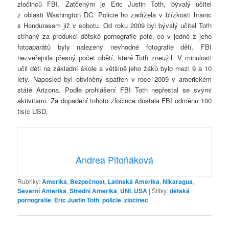
zločinců FBI. Zatčeným je Eric Justin Toth, bývalý učitel
z oblasti Washington DC. Policie ho zadržela v blízkosti hranic
s Hondurasem již v sobotu. Od roku 2009 byl bývalý učitel Toth
stíhaný za produkci dětské pornografie poté, co v jedné z jeho
fotoaparátů byly nalezeny nevhodné fotografie dětí. FBI
nezveřejnila přesný počet obětí, které Toth zneužil. V minulosti
učil děti na základní škole a většině jeho žáků bylo mezi 9 a 10
lety. Naposled byl obviněný spatřen v roce 2009 v americkém
státě Arizona. Podle prohlášení FBI Toth nepřestal se svými
aktivitami. Za dopadení tohoto zločince dostala FBI odměnu 100
tisíc USD.
Andrea Pitoňáková
Rubriky:
Amerika
,
Bezpečnost
,
Latinská Amerika
,
Nikaragua
,
Severní Amerika
,
Střední Amerika
,
UNI
,
USA
|
Štítky:
dětská
pornografie
,
Eric Justin Toth
,
policie
,
zločinec