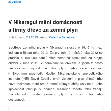
závislost
V Nikaragui mění domácnosti
a firmy dřevo za zemní plyn
Publikováno
7.2.2013
| Autor:
Kateřina Šafářová
Spotřeba zemního plynu v Nikaragui vzrostla o 19, 5 % mezi
lednem a říjnem roku 2012. Za prvních 10 měsíců roku 2012 se
prodalo o 159 000 barelů více zemního plynu než za stejné
období v roce 2011. V porovnání se dřevem je jedna z často
zmiňovaných výhod zemního plynu jeho větší šetrnost
k životnímu prostředí. Ředitel Nikaragujského energetického
institutu (INE) David Costillo tvrdí, že zemní plyn přináší trhu
nové možnosti, které stát a tamní průmysl chtějí rozvinout. Jeho
společnost plánuje v prvních měsících tohoto roku zahájit
maloobchodní prodej zemního plynu a rozšířit tak jeho
dostupnost.