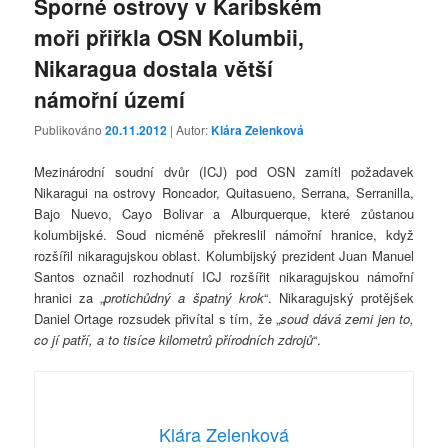
Sporné ostrovy v Karibském
moři přiřkla OSN Kolumbii,
Nikaragua dostala větší
námořní území
Publikováno
20.11.2012
| Autor:
Klára Zelenková
Mezinárodní soudní dvůr (ICJ) pod OSN zamítl požadavek
Nikaragui na ostrovy Roncador, Quitasueno, Serrana, Serranilla,
Bajo Nuevo, Cayo Bolivar a Alburquerque, které zůstanou
kolumbijské. Soud nicméně překreslil námořní hranice, když
rozšířil nikaragujskou oblast. Kolumbijský prezident Juan Manuel
Santos označil rozhodnutí ICJ rozšířit nikaragujskou námořní
hranici za „
protichůdný a špatný krok
“. Nikaragujský protějšek
Daniel Ortage rozsudek přivítal s tím, že „
soud dává zemi jen to,
co jí patří, a to tisíce kilometrů přírodních zdrojů
“.
Klára Zelenková