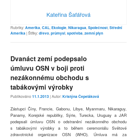
Kateřina Šafářová
Rubriky:
Amerika
,
CAL
,
Ekologie
,
Nikaragua
,
Společnost
,
Střední
Amerika
|
Štítky:
dřevo
,
průmysl
,
spotřeba
,
zemní plyn
Dvanáct zemí podepsalo
úmluvu OSN v boji proti
nezákonnému obchodu s
tabákovými výrobky
Publikováno
11.1.2013
| Autor:
Kristýna Čepeláková
Zástupci Číny, Francie, Gabonu, Libye, Myanmaru, Nikaraguy,
Panamy, Korejské republiky, Sýrie, Turecka, Uruguay a JAR
podepsali úmluvu OSN o odstranění nezákonného obchodu
s tabákovými výrobky a to během ceremoniálu Světové
zdravotnické organizace OSN (WHO). Úmluva má za