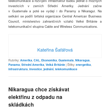
telekomunikace a rozvíjení infrastruktur budou jednat o možných
investicích v zemích Střední Ameriky. Jednání začne
v Guatemale a poté se vydají i do Panamy a Nikaragui. Na
setkání se podílí britská organizace Central American Business
Council, ministerstvo zahraničních vztahů Velké Británie a
telekomunikační skupina Cable and Wireless Communications.
Kateřina Šafářová
Rubriky:
Amerika
,
CAL
,
Ekonomika
,
Guatemala
,
Nikaragua
,
Panama
,
Střední Amerika
,
Velká Británie
|
Štítky:
energetika
,
infrastruktura
,
investice
,
jednání
,
telekomunikace
Nikaragua chce získávat
elektřinu z odpadu na
skládkách