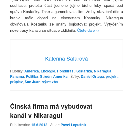
souhlasu, protože část jednoho jejího břehu řeky spadá pod
správu Kostariky. Také argumentovala tím, že by stavební dílo u
hranic mělo dopad na ekosystém Kostariky. Nikaragua
obviňovala Kostariku ze snahy bojkotovat projekt. Vytyčením
nové trasy kanálu se situace zklidnila.
Čtěte dále ->
Kateřina Šafářová
Rubriky:
Amerika
,
Ekologie
,
Honduras
,
Kostarika
,
Nikaragua
,
Panama
,
Politika
,
Střední Amerika
|
Štítky:
Daniel Ortega
,
projekt
,
průplav
,
San Juan
,
výstavba
Čínská firma má vybudovat
kanál v Nikaragui
Publikováno
15.6.2013
| Autor:
Pavel Lopušník