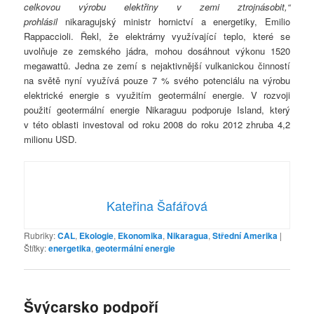
celkovou výrobu elektřiny v zemi ztrojnásobit,“
prohlásil
nikaragujský ministr hornictví a energetiky, Emilio
Rappaccioli. Řekl, že elektrárny využívající teplo, které se
uvolňuje ze zemského jádra, mohou dosáhnout výkonu 1520
megawattů. Jedna ze zemí s nejaktivnější vulkanickou činností
na světě nyní využívá pouze 7 % svého potenciálu na výrobu
elektrické energie s využitím geotermální energie. V rozvoji
použití geotermální energie Nikaraguu podporuje Island, který
v této oblasti investoval od roku 2008 do roku 2012 zhruba 4,2
milionu USD.
Kateřina Šafářová
Rubriky:
CAL
,
Ekologie
,
Ekonomika
,
Nikaragua
,
Střední Amerika
|
Štítky:
energetika
,
geotermální energie
Švýcarsko podpoří