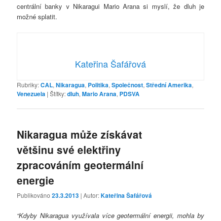
centrální banky v Nikaragui Mario Arana si myslí, že dluh je
možné splatit.
Kateřina Šafářová
Rubriky:
CAL
,
Nikaragua
,
Politika
,
Společnost
,
Střední Amerika
,
Venezuela
|
Štítky:
dluh
,
Mario Arana
,
PDSVA
Nikaragua může získávat
většinu své elektřiny
zpracováním geotermální
energie
Publikováno
23.3.2013
| Autor:
Kateřina Šafářová
“Kdyby Nikaragua využívala více geotermální energii, mohla by