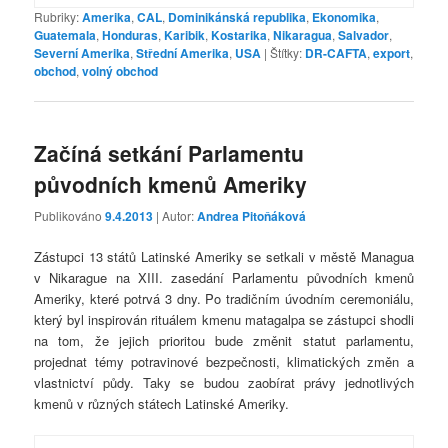
Rubriky:
Amerika
,
CAL
,
Dominikánská republika
,
Ekonomika
,
Guatemala
,
Honduras
,
Karibik
,
Kostarika
,
Nikaragua
,
Salvador
,
Severní Amerika
,
Střední Amerika
,
USA
|
Štítky:
DR-CAFTA
,
export
,
obchod
,
volný obchod
Začíná setkání Parlamentu
původních kmenů Ameriky
Publikováno
9.4.2013
| Autor:
Andrea Pitoňáková
Zástupci 13 států Latinské Ameriky se setkali v městě Managua
v Nikarague na XIII. zasedání Parlamentu původních kmenů
Ameriky, které potrvá 3 dny. Po tradičním úvodním ceremoniálu,
který byl inspirován rituálem kmenu matagalpa se zástupci shodli
na tom, že jejich prioritou bude změnit statut parlamentu,
projednat témy potravinové bezpečnosti, klimatických změn a
vlastnictví půdy. Taky se budou zaobírat právy jednotlivých
kmenů v různých státech Latinské Ameriky.