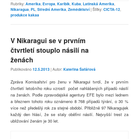
Rubriky:
Amerika
,
Evropa
,
Karibik
,
Kuba
,
Latinská Amerika
,
Nikaragua
,
PL
,
Střední Amerika
,
Zemědělství
|
Štítky:
CICTA-12
,
produkce kakaa
V Nikaragui se v prvním
čtvrtletí stouplo násilí na
ženách
Publikováno
12.5.2013
| Autor:
Kateřina Šafářová
Zpráva Komisařství pro ženu v Nikaragui tvrdí, že v prvním
čtvrtletí letošního roku vzrostl počet nahlášených případů násilí
na ženách. Podle zpravodajské agentury EFE bylo mezi lednem
a březnem tohoto roku oznámeno 8 768 případů týrání, o 30 %
více než předešlý rok za stejné období. Přibližně 97 Nikaragujek
každý den hlásí, že se staly oběťmi násilí. Nejvyšší trest za
ubližování ženám je 30 let.