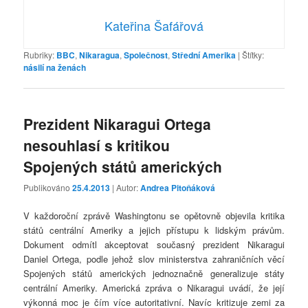
Kateřina Šafářová
Rubriky:
BBC
,
Nikaragua
,
Společnost
,
Střední Amerika
|
Štítky:
násilí na ženách
Prezident Nikaragui Ortega
nesouhlasí s kritikou
Spojených států amerických
Publikováno
25.4.2013
| Autor:
Andrea Pitoňáková
V každoroční zprávě Washingtonu se opětovně objevila kritika
států centrální Ameriky a jejich přístupu k lidským právům.
Dokument odmítl akceptovat současný prezident Nikaragui
Daniel Ortega, podle jehož slov ministerstva zahraničních věcí
Spojených států amerických jednoznačně generalizuje státy
centrální Ameriky. Americká zpráva o Nikaragui uvádí, že její
výkonná moc je čím více autoritativní. Navíc kritizuje zemi za