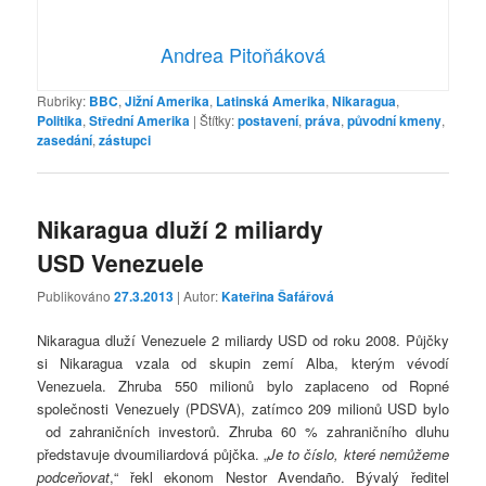
Andrea Pitoňáková
Rubriky:
BBC
,
Jižní Amerika
,
Latinská Amerika
,
Nikaragua
,
Politika
,
Střední Amerika
|
Štítky:
postavení
,
práva
,
původní kmeny
,
zasedání
,
zástupci
Nikaragua dluží 2 miliardy
USD Venezuele
Publikováno
27.3.2013
| Autor:
Kateřina Šafářová
Nikaragua dluží Venezuele 2 miliardy USD od roku 2008. Půjčky
si Nikaragua vzala od skupin zemí Alba, kterým vévodí
Venezuela. Zhruba 550 milionů bylo zaplaceno od Ropné
společnosti Venezuely (PDSVA), zatímco 209 milionů USD bylo
od zahraničních investorů. Zhruba 60 % zahraničního dluhu
představuje dvoumiliardová půjčka. „
Je to číslo, které nemůžeme
podceňovat
,“ řekl ekonom Nestor Avendaño. Bývalý ředitel