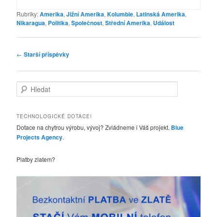
Rubriky:
Amerika
,
Jižní Amerika
,
Kolumbie
,
Latinská Amerika
,
Nikaragua
,
Politika
,
Společnost
,
Střední Amerika
,
Událost
Navigace
←
Starší příspěvky
pro
příspěvky
H
l
e
d
TECHNOLOGICKÉ DOTACE!
a
Dotace na chytrou výrobu, vývoj? Zvládneme i Váš projekt.
Blue
t
Projects Agency
.
Platby zlatem?