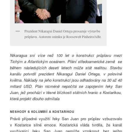
Prezident Nikaragui Daniel Ortega prosazuje výstavbu
průplavu. Autorem snímku je Roosewelt Pinheiro/ABr.
Nikaragua sní více než 100 let o konstrukci průplavu mezi
Tichým a Atlantickým oceánem. Přání středoamerické země se
během následujících deseti letech může stát realitou. Stavbu
kanálu potvrdil prezident Nikaragui Daniel Ortega, v polovině
května. Náklady na jeho konstrukci jsou odhadovány na 30 až 40
miliard USD. Plán nicméně nepočítá se zapojením řeky San
Juan, jež prochází v těsné blízkosti státních hranic s Kostarikou,
která projekt dlouho odmítala
NESHODY S KOLUMBIÍ A KOSTARIKOU
Právě případné využití řeky San Juan pro průplav vzbuzovalo
v Kostarice silné emoce. Kostarická vláda tvrdila, že kanál
využívající řeku San Juan nemůže vzniknout bez jejího