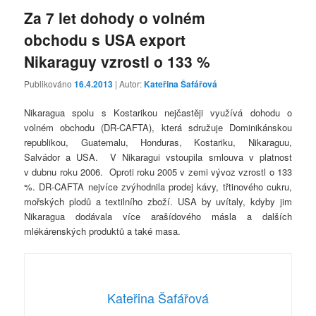
Za 7 let dohody o volném
obchodu s USA export
Nikaraguy vzrostl o 133 %
Publikováno
16.4.2013
| Autor:
Kateřina Šafářová
Nikaragua spolu s Kostarikou nejčastěji využívá dohodu o
volném obchodu (DR-CAFTA), která sdružuje Dominikánskou
republikou, Guatemalu, Honduras, Kostariku, Nikaraguu,
Salvádor a USA. V Nikaragui vstoupila smlouva v platnost
v dubnu roku 2006. Oproti roku 2005 v zemi vývoz vzrostl o 133
%. DR-CAFTA nejvíce zvýhodnila prodej kávy, třtinového cukru,
mořských plodů a textilního zboží. USA by uvítaly, kdyby jim
Nikaragua dodávala více arašídového másla a dalších
mlékárenských produktů a také masa.
Kateřina Šafářová