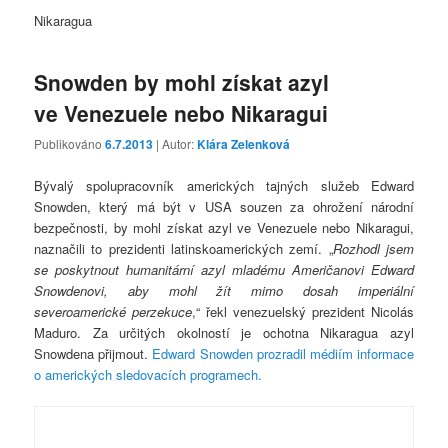
Nikaragua
Snowden by mohl získat azyl
ve Venezuele nebo Nikaragui
Publikováno
6.7.2013
| Autor:
Klára Zelenková
Bývalý spolupracovník amerických tajných služeb Edward
Snowden, který má být v USA souzen za ohrožení národní
bezpečnosti, by mohl získat azyl ve Venezuele nebo Nikaragui,
naznačili to prezidenti latinskoamerických zemí. „
Rozhodl jsem
se poskytnout humanitární azyl mladému Američanovi Edward
Snowdenovi, aby mohl žít mimo dosah imperiální
severoamerické perzekuce
,“ řekl venezuelský prezident Nicolás
Maduro. Za určitých okolností je ochotna Nikaragua azyl
Snowdena přijmout.
Edward Snowden prozradil médiím informace
o amerických sledovacích programech.