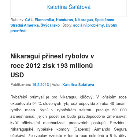
Kateřina Šafářová
Rubriky:
CAL
,
Ekonomika
,
Honduras
,
Nikaragua
,
Společnost
,
Střední Amerika
,
Švýcarsko
|
Štítky:
sociální problémy
,
životní
prostředí
Nikaragui přinesl rybolov v
roce 2012 zisk 193 milionů
USD
Publikováno
19.2.2013
| Autor:
Kateřina Šafářová
Rybářský průmysl je pro Nikaraguu klíčový. V loňském roce
exportovala 94 % ulovených ryb, což odpovídá zhruba 40 tunám
rybího masa. Nyní v rybářském sektoru pracuje 50 000
zaměstnanců, jejich počet se bude pravděpodobně zmenšovat
kvůli přibývající mechanizaci pracovních postupů. Prezident
Nikaragujské rybářské komory (Capenic) Armando Segura
očekává, že rybolov vzroste v tomto roce nejméně o 8 % díky