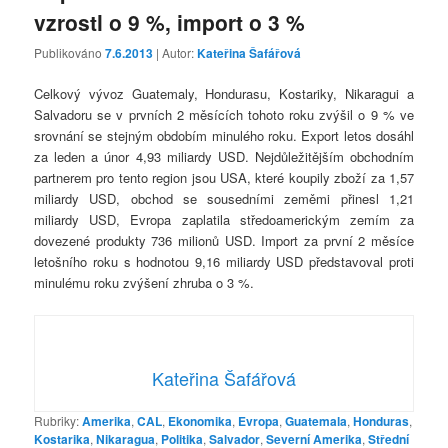
vzrostl o 9 %, import o 3 %
Publikováno
7.6.2013
| Autor:
Kateřina Šafářová
Celkový vývoz Guatemaly, Hondurasu, Kostariky, Nikaragui a
Salvadoru se v prvních 2 měsících tohoto roku zvýšil o 9 % ve
srovnání se stejným obdobím minulého roku. Export letos dosáhl
za leden a únor 4,93 miliardy USD. Nejdůležitějším obchodním
partnerem pro tento region jsou USA, které koupily zboží za 1,57
miliardy USD, obchod se sousedními zeměmi přinesl 1,21
miliardy USD, Evropa zaplatila středoamerickým zemím za
dovezené produkty 736 milionů USD. Import za první 2 měsíce
letošního roku s hodnotou 9,16 miliardy USD představoval proti
minulému roku zvýšení zhruba o 3 %.
Kateřina Šafářová
Rubriky:
Amerika
,
CAL
,
Ekonomika
,
Evropa
,
Guatemala
,
Honduras
,
Kostarika
,
Nikaragua
,
Politika
,
Salvador
,
Severní Amerika
,
Střední