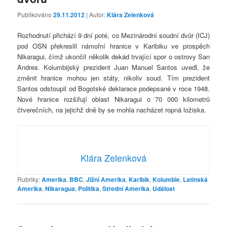
Publikováno
29.11.2012
| Autor:
Klára Zelenková
Rozhodnutí přichází 9 dní poté, co Mezinárodní soudní dvůr (ICJ)
pod OSN překreslil námořní hranice v Karibiku ve prospěch
Nikaragui, čímž ukončil několik dekád trvající spor o ostrovy San
Andres. Kolumbijský prezident Juan Manuel Santos uvedl, že
změnit hranice mohou jen státy, nikoliv soud. Tím prezident
Santos odstoupil od Bogotské deklarace podepsané v roce 1948.
Nové hranice rozšiřují oblast Nikaragui o 70 000 kilometrů
čtverečních, na jejichž dně by se mohla nacházet ropná ložiska.
Klára Zelenková
Rubriky:
Amerika
,
BBC
,
Jižní Amerika
,
Karibik
,
Kolumbie
,
Latinská
Amerika
,
Nikaragua
,
Politika
,
Střední Amerika
,
Událost