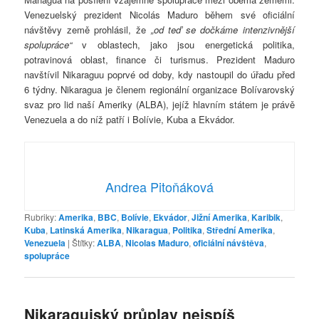
Venezuelský prezident Nicolás Maduro během své oficiální
návštěvy země prohlásil, že
„od teď se dočkáme intenzivnější
spolupráce“
v oblastech, jako jsou energetická politika,
potravinová oblast, finance či turismus. Prezident Maduro
navštívil Nikaraguu poprvé od doby, kdy nastoupil do úřadu před
6 týdny. Nikaragua je členem regionální organizace Bolívarovský
svaz pro lid naší Ameriky (ALBA), jejíž hlavním státem je právě
Venezuela a do níž patří i Bolívie, Kuba a Ekvádor.
Andrea Pitoňáková
Rubriky:
Amerika
,
BBC
,
Bolívie
,
Ekvádor
,
Jižní Amerika
,
Karibik
,
Kuba
,
Latinská Amerika
,
Nikaragua
,
Politika
,
Střední Amerika
,
Venezuela
|
Štítky:
ALBA
,
Nicolas Maduro
,
oficiální návštěva
,
spolupráce
Nikaragujský průplav nejspíš