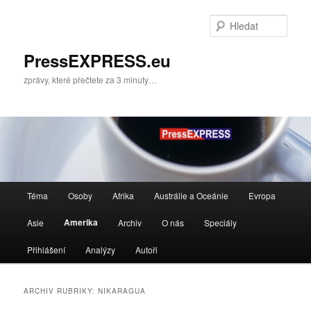
Přejít
Přejít
k
k
Hleda
hlavnímu
obsahu
obsahu
postranního
PressEXPRESS.eu
webu
panelu
zprávy, které přečtete za 3 minuty…
Hlavní
Téma
Osoby
Afrika
Austrálie a Oceánie
Evropa
navigační
menu
Amerika
Asie
Archiv
O nás
Speciály
Přihlášení
Analýzy
Autoři
ARCHIV RUBRIKY:
NIKARAGUA