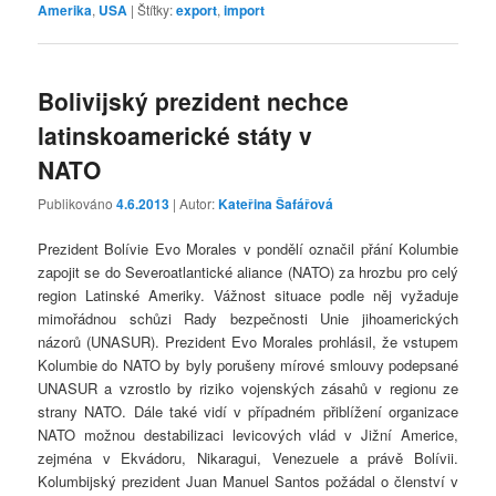
Amerika
,
USA
|
Štítky:
export
,
import
Bolivijský prezident nechce
latinskoamerické státy v
NATO
Publikováno
4.6.2013
| Autor:
Kateřina Šafářová
Prezident Bolívie Evo Morales v pondělí označil přání Kolumbie
zapojit se do Severoatlantické aliance (NATO) za hrozbu pro celý
region Latinské Ameriky. Vážnost situace podle něj vyžaduje
mimořádnou schůzi Rady bezpečnosti Unie jihoamerických
názorů (UNASUR). Prezident Evo Morales prohlásil, že vstupem
Kolumbie do NATO by byly porušeny mírové smlouvy podepsané
UNASUR a vzrostlo by riziko vojenských zásahů v regionu ze
strany NATO. Dále také vidí v případném přiblížení organizace
NATO možnou destabilizaci levicových vlád v Jižní Americe,
zejména v Ekvádoru, Nikaragui, Venezuele a právě Bolívii.
Kolumbijský prezident Juan Manuel Santos požádal o členství v