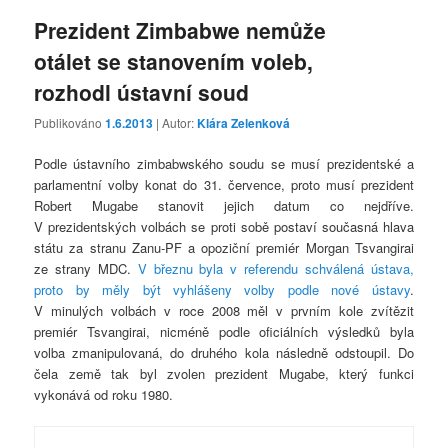
Prezident Zimbabwe nemůže
otálet se stanovením voleb,
rozhodl ústavní soud
Publikováno
1.6.2013
| Autor:
Klára Zelenková
Podle ústavního zimbabwského soudu se musí prezidentské a
parlamentní volby konat do 31. července, proto musí prezident
Robert Mugabe stanovit jejich datum co nejdříve.
V prezidentských volbách se proti sobě postaví současná hlava
státu za stranu Zanu-PF a opoziční premiér Morgan Tsvangirai
ze strany MDC.
V březnu byla v referendu schválená ústava,
proto by měly být vyhlášeny volby podle nové ústavy
.
V minulých volbách v roce 2008 měl v prvním kole zvítězit
premiér Tsvangirai, nicméně podle oficiálních výsledků byla
volba zmanipulovaná, do druhého kola následně odstoupil. Do
čela země tak byl zvolen prezident Mugabe, který funkci
vykonává od roku 1980.