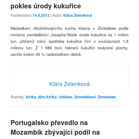
pokles úrody kukuřice
Publikováno
14.4.2012
| Autor:
Klára Zelenková
Následkem dlouhotrvajícího sucha klesne v Zimbabwe podle
ministra zemědělství Josepha Made úroda kukuřice na 1 milion
tun, přičemž roční spotřeba kukuřice činí v současnosti 1,8
milionu tun. Z 1 689 tisíc hektarů kukuřicí osázené plochy,
uschlo kolem 45 % nedostatkem deště.
Klára Zelenková
Rubriky:
Afrika
,
jižní Afrika
,
Událost
,
Zemědělství
,
Zimbabwe
Portugalsko převedlo na
Mozambik zbývající podíl na