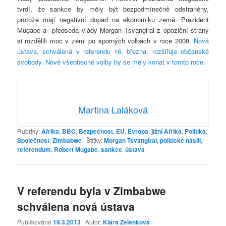
tvrdí, že sankce by měly být bezpodmínečně odstraněny,
protože mají negativní dopad na ekonomiku země. Prezident
Mugabe a předseda vlády Morgan Tsvangirai z opoziční strany
si rozdělili moc v zemi po sporných volbách v roce 2008.
Nová
ústava, schválená v referendu 16. března, rozšiřuje občanské
svobody.
Nové všeobecné volby by se měly konat v tomto roce.
Martina Laláková
Rubriky:
Afrika
,
BBC
,
Bezpečnost
,
EU
,
Evropa
,
jižní Afrika
,
Politika
,
Společnost
,
Zimbabwe
|
Štítky:
Morgan Tsvangirai
,
politické násilí
,
referendum
,
Robert Mugabe
,
sankce
,
ústava
V referendu byla v Zimbabwe
schválena nová ústava
Publikováno
19.3.2013
| Autor:
Klára Zelenková