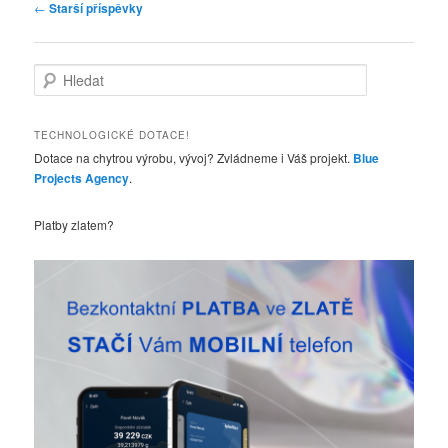
Navigace
←
Starší příspěvky
pro
příspěvky
H
l
e
d
TECHNOLOGICKÉ DOTACE!
a
Dotace na chytrou výrobu, vývoj? Zvládneme i Váš projekt.
Blue
t
Projects Agency
.
Platby zlatem?