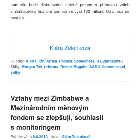
summitu bude diskutována možná pomoc s přípravou voleb
v Zimbabwe a finanční pomocí ve výši 132 milionů USD, což se
nestalo.
Klára Zelenková
Rubriky:
Afrika
,
jižní Afrika
,
Politika
,
Společnost
,
TR
,
Zimbabwe
|
Štítky:
Morgan Tsv
,
reforma
,
Robert Mugabe
,
SADC
,
ústavní soud
,
volby
Vztahy mezi Zimbabwe a
Mezinárodním měnovým
fondem se zlepšují, souhlasil
s monitoringem
Publikováno
8.6.2013
| Autor:
Klára Zelenková