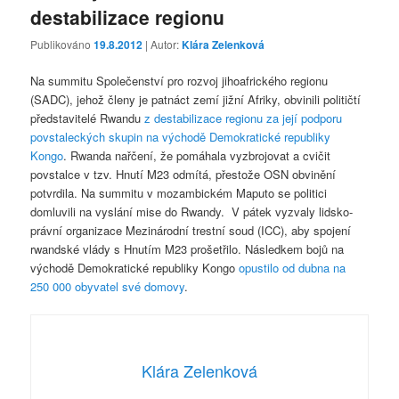
destabilizace regionu
Publikováno
19.8.2012
| Autor:
Klára Zelenková
Na summitu Společenství pro rozvoj jihoafrického regionu
(SADC), jehož členy je patnáct zemí jižní Afriky, obvinili političtí
představitelé Rwandu
z destabilizace regionu za její podporu
povstaleckých skupin na východě Demokratické republiky
Kongo
. Rwanda nařčení, že pomáhala vyzbrojovat a cvičit
povstalce v tzv. Hnutí M23 odmítá, přestože OSN obvinění
potvrdila. Na summitu v mozambickém Maputo se politici
domluvili na vyslání mise do Rwandy. V pátek vyzvaly lidsko-
právní organizace Mezinárodní trestní soud (ICC), aby spojení
rwandské vlády s Hnutím M23 prošetřilo. Následkem bojů na
východě Demokratické republiky Kongo
opustilo od dubna na
250 000 obyvatel své domovy
.
Klára Zelenková