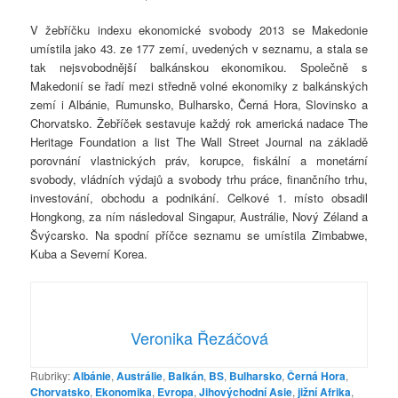
V žebříčku indexu ekonomické svobody 2013 se Makedonie
umístila jako 43. ze 177 zemí, uvedených v seznamu, a stala se
tak nejsvobodnější balkánskou ekonomikou. Společně s
Makedonií se řadí mezi středně volné ekonomiky z balkánských
zemí i Albánie, Rumunsko, Bulharsko, Černá Hora, Slovinsko a
Chorvatsko. Žebříček sestavuje každý rok americká nadace The
Heritage Foundation a list The Wall Street Journal na základě
porovnání vlastnických práv, korupce, fiskální a monetární
svobody, vládních výdajů a svobody trhu práce, finančního trhu,
investování, obchodu a podnikání. Celkové 1. místo obsadil
Hongkong, za ním následoval Singapur, Austrálie, Nový Zéland a
Švýcarsko. Na spodní příčce seznamu se umístila Zimbabwe,
Kuba a Severní Korea.
Veronika Řezáčová
Rubriky:
Albánie
,
Austrálie
,
Balkán
,
BS
,
Bulharsko
,
Černá Hora
,
Chorvatsko
,
Ekonomika
,
Evropa
,
Jihovýchodní Asie
,
jižní Afrika
,