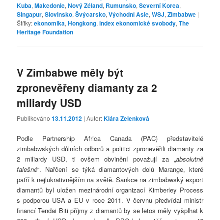
Kuba
,
Makedonie
,
Nový Zéland
,
Rumunsko
,
Severní Korea
,
Singapur
,
Slovinsko
,
Švýcarsko
,
Východní Asie
,
WSJ
,
Zimbabwe
|
Štítky:
ekonomika
,
Hongkong
,
index ekonomické svobody
,
The
Heritage Foundation
V Zimbabwe měly být
zpronevěřeny diamanty za 2
miliardy USD
Publikováno
13.11.2012
| Autor:
Klára Zelenková
Podle Partnership Africa Canada (PAC) představitelé
zimbabwských důlních odborů a politici zpronevěřili diamanty za
2 miliardy USD, ti ovšem obvinění považují za „
absolutně
falešné
“. Nařčení se týká diamantových dolů Marange, které
patří k nejlukrativnějším na světě. Sankce na zimbabwský export
diamantů byl uložen mezinárodní organizací Kimberley Process
s podporou USA a EU v roce 2011. V červnu předvídal ministr
financí Tendai Biti příjmy z diamantů by se letos měly vyšplhat k