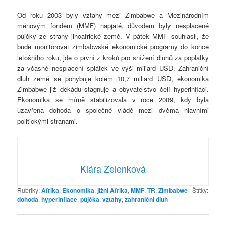
Od roku 2003 byly vztahy mezi Zimbabwe a Mezinárodním
měnovým fondem (MMF) napjaté, důvodem byly nesplacené
půjčky ze strany jihoafrické země. V pátek MMF souhlasil, že
bude monitorovat zimbabwské ekonomické programy do konce
letošního roku, jde o první z kroků pro snížení dluhů za poplatky
za včasné nesplacení splátek ve výši miliard USD. Zahraniční
dluh země se pohybuje kolem 10,7 miliard USD, ekonomika
Zimbabwe již dekádu stagnuje a obyvatelstvo čelí hyperinflaci.
Ekonomika se mírně stabilizovala v roce 2009, kdy byla
uzavřena dohoda o společné vládě mezi dvěma hlavními
politickými stranami.
Klára Zelenková
Rubriky:
Afrika
,
Ekonomika
,
jižní Afrika
,
MMF
,
TR
,
Zimbabwe
|
Štítky:
dohoda
,
hyperinflace
,
půjčka
,
vztahy
,
zahraniční dluh