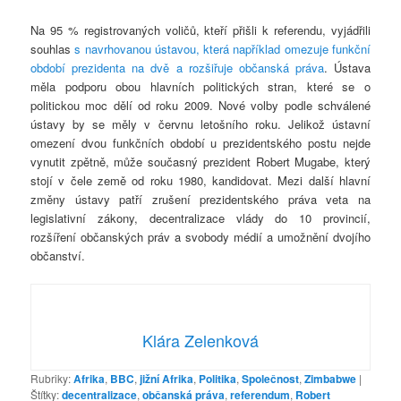
Na 95 % registrovaných voličů, kteří přišli k referendu, vyjádřili
souhlas
s navrhovanou ústavou, která například omezuje funkční
období prezidenta na dvě a rozšiřuje občanská práva
. Ústava
měla podporu obou hlavních politických stran, které se o
politickou moc dělí od roku 2009. Nové volby podle schválené
ústavy by se měly v červnu letošního roku. Jelikož ústavní
omezení dvou funkčních období u prezidentského postu nejde
vynutit zpětně, může současný prezident Robert Mugabe, který
stojí v čele země od roku 1980, kandidovat. Mezi další hlavní
změny ústavy patří zrušení prezidentského práva veta na
legislativní zákony, decentralizace vlády do 10 provincií,
rozšíření občanských práv a svobody médií a umožnění dvojího
občanství.
Klára Zelenková
Rubriky:
Afrika
,
BBC
,
jižní Afrika
,
Politika
,
Společnost
,
Zimbabwe
|
Štítky:
decentralizace
,
občanská práva
,
referendum
,
Robert