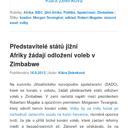
Rubriky:
Afrika
,
BBC
,
jižní Afrika
,
Politika
,
Společnost
,
Zimbabwe
|
Štítky:
koalice
,
Morgan Tsvangirai
,
odklad
,
Robert Mugabe
,
ústavní
soud
,
volby
Představitelé států jižní
Afriky žádají odložení voleb v
Zimbabwe
Publikováno
16.6.2013
| Autor:
Klára Zelenková
Na summitu Jihoafrického rozvojového společenství (SADC),
které se konalo v sobotu, žádali představitelé států odložení
voleb v Zimbabwe. V zemi narůstá napětí mezi prezidentem
Robertem Mugabe a opozičním premiérem Morganem Tsvangirai,
který odmítl termín konání voleb.
Volby by se měly konat po
rozhodnutí ústavního soudu na konci července
, nicméně opozice
tvrdí, že jde o příliš brzké konání voleb, které zastaví reformy
médií a bezpečnostních sil. Zároveň se očekávalo, že na