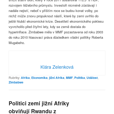
rozvojem těžebního průmyslu. Investoři nicméně zůstávají i
nadále nejistí, neboť v příštím roce se budou konat volby, po
nichž může znovu propuknout násilí, které by zemi uvrhlo do
ještě hlubší ekonomické krize. Desetiletí ekonomického poklesu
vyvrcholilo před čtyřmi lety, kdy se země dostala do
hyperinflace. Zimbabwe měla v MMF pozastavena od roku 2003
do roku 2010 hlasovací práva důsledkem vládní politiky Roberta
Mugabeho.
Klára Zelenková
Rubriky:
Afrika
,
Ekonomika
,
jižní Afrika
,
MMF
,
Politika
,
Událost
,
Zimbabwe
Politici zemí jižní Afriky
obviňují Rwandu z