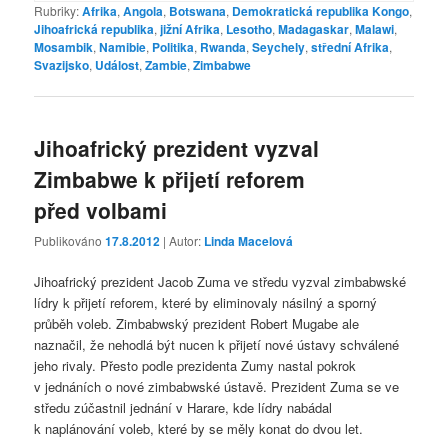
Rubriky:
Afrika
,
Angola
,
Botswana
,
Demokratická republika Kongo
,
Jihoafrická republika
,
jižní Afrika
,
Lesotho
,
Madagaskar
,
Malawi
,
Mosambik
,
Namibie
,
Politika
,
Rwanda
,
Seychely
,
střední Afrika
,
Svazijsko
,
Událost
,
Zambie
,
Zimbabwe
Jihoafrický prezident vyzval
Zimbabwe k přijetí reforem
před volbami
Publikováno
17.8.2012
| Autor:
Linda Macelová
Jihoafrický prezident Jacob Zuma ve středu vyzval zimbabwské
lídry k přijetí reforem, které by eliminovaly násilný a sporný
průběh voleb. Zimbabwský prezident Robert Mugabe ale
naznačil, že nehodlá být nucen k přijetí nové ústavy schválené
jeho rivaly. Přesto podle prezidenta Zumy nastal pokrok
v jednáních o nové zimbabwské ústavě. Prezident Zuma se ve
středu zúčastnil jednání v Harare, kde lídry nabádal
k naplánování voleb, které by se měly konat do dvou let.