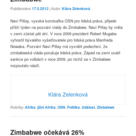
Publikováno
17.5.2012
| Autor:
Klára Zelenková
Navi Pillay, vysoká komisařka OSN pro lidská práva, přijede
příští týden na pozvání vlády do Zimbabwe. Navi Pillay by měla
v zemi zůstat pět dní. V roce 2009 prezident Robert Mugabe
vyhostil bývalého vyšetřovatele pro lidská práva Manfreda
Nowaka. Pozvání Navi Pillay má vyvrátit podezření, že
zimbabwská vláda porušuje lidská práva. Západ na zemi uvalil
sankce po volbách v roce 2009, po nichž se v Zimbabwe
rozpoutalo násilí.
Klára Zelenková
Rubriky:
Afrika
,
jižní Afrika
,
OSN
,
Politika
,
Událost
,
Zimbabwe
Zimbabwe očekává 26%