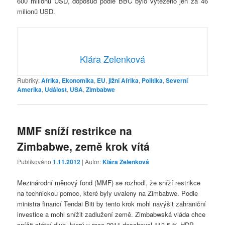
600 milionů USD, doposud podle BBC bylo vytěženo jen za 46
milionů USD.
Klára Zelenková
Rubriky:
Afrika
,
Ekonomika
,
EU
,
jižní Afrika
,
Politika
,
Severní
Amerika
,
Událost
,
USA
,
Zimbabwe
MMF sníží restrikce na
Zimbabwe, země krok vítá
Publikováno
1.11.2012
| Autor:
Klára Zelenková
Mezinárodní měnový fond (MMF) se rozhodl, že sníží restrikce
na technickou pomoc, které byly uvaleny na Zimbabwe. Podle
ministra financí Tendai Biti by tento krok mohl navýšit zahraniční
investice a mohl snížit zadlužení země. Zimbabwská vláda chce
snížit státní dluh, který v roce 2011 dosahoval 113,5 % HDP,