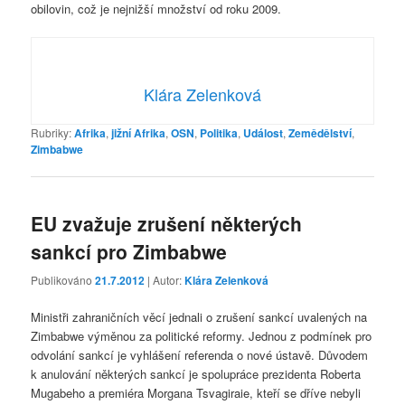
obilovin, což je nejnižší množství od roku 2009.
Klára Zelenková
Rubriky:
Afrika
,
jižní Afrika
,
OSN
,
Politika
,
Událost
,
Zemědělství
,
Zimbabwe
EU zvažuje zrušení některých
sankcí pro Zimbabwe
Publikováno
21.7.2012
| Autor:
Klára Zelenková
Ministři zahraničních věcí jednali o zrušení sankcí uvalených na
Zimbabwe výměnou za politické reformy. Jednou z podmínek pro
odvolání sankcí je vyhlášení referenda o nové ústavě. Důvodem
k anulování některých sankcí je spolupráce prezidenta Roberta
Mugabeho a premiéra Morgana Tsvagiraie, kteří se dříve nebyli