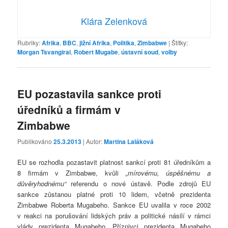
Klára Zelenková
Rubriky:
Afrika
,
BBC
,
jižní Afrika
,
Politika
,
Zimbabwe
|
Štítky:
Morgan Tsvangirai
,
Robert Mugabe
,
ústavní soud
,
volby
EU pozastavila sankce proti
úředníků a firmám v
Zimbabwe
Publikováno
25.3.2013
| Autor:
Martina Laláková
EU se rozhodla pozastavit platnost sankcí proti 81 úředníkům a
8 firmám v Zimbabwe, kvůli
„mírovému, úspěšnému a
důvěryhodnému“
referendu o nové ústavě. Podle zdrojů EU
sankce zůstanou platné proti 10 lidem, včetně prezidenta
Zimbabwe Roberta Mugabeho. Sankce EU uvalila v roce 2002
v reakci na porušování lidských práv a politické násilí v rámci
vlády prezidenta Mugabeho. Příznivci prezidenta Mugabeho