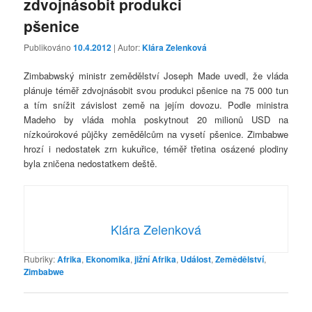
zdvojnásobit produkci
pšenice
Publikováno
10.4.2012
| Autor:
Klára Zelenková
Zimbabwský ministr zemědělství Joseph Made uvedl, že vláda
plánuje téměř zdvojnásobit svou produkci pšenice na 75 000 tun
a tím snížit závislost země na jejím dovozu. Podle ministra
Madeho by vláda mohla poskytnout 20 milionů USD na
nízkoúrokové půjčky zemědělcům na vysetí pšenice. Zimbabwe
hrozí i nedostatek zrn kukuřice, téměř třetina osázené plodiny
byla zničena nedostatkem deště.
Klára Zelenková
Rubriky:
Afrika
,
Ekonomika
,
jižní Afrika
,
Událost
,
Zemědělství
,
Zimbabwe