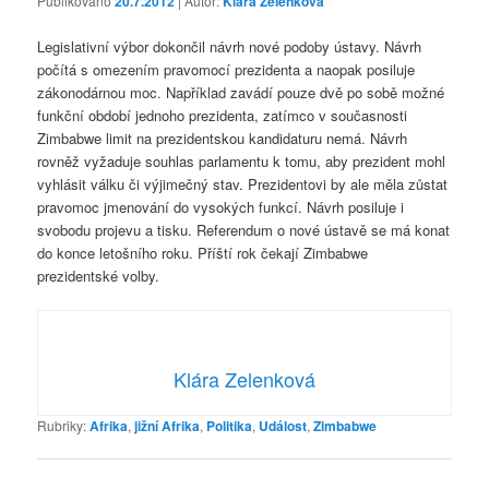
Publikováno
20.7.2012
| Autor:
Klára Zelenková
Legislativní výbor dokončil návrh nové podoby ústavy. Návrh
počítá s omezením pravomocí prezidenta a naopak posiluje
zákonodárnou moc. Například zavádí pouze dvě po sobě možné
funkční období jednoho prezidenta, zatímco v současnosti
Zimbabwe limit na prezidentskou kandidaturu nemá. Návrh
rovněž vyžaduje souhlas parlamentu k tomu, aby prezident mohl
vyhlásit válku či výjimečný stav. Prezidentovi by ale měla zůstat
pravomoc jmenování do vysokých funkcí. Návrh posiluje i
svobodu projevu a tisku. Referendum o nové ústavě se má konat
do konce letošního roku. Příští rok čekají Zimbabwe
prezidentské volby.
Klára Zelenková
Rubriky:
Afrika
,
jižní Afrika
,
Politika
,
Událost
,
Zimbabwe