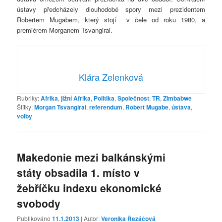
ústavy předcházely dlouhodobé spory mezi prezidentem
Robertem Mugabem, který stojí v čele od roku 1980, a
premiérem Morganem Tsvangirai.
Klára Zelenková
Rubriky:
Afrika
,
jižní Afrika
,
Politika
,
Společnost
,
TR
,
Zimbabwe
|
Štítky:
Morgan Tsvangirai
,
referendum
,
Robert Mugabe
,
ústava
,
volby
Makedonie mezi balkánskými
státy obsadila 1. místo v
žebříčku indexu ekonomické
svobody
Publikováno
11.1.2013
| Autor:
Veronika Řezáčová