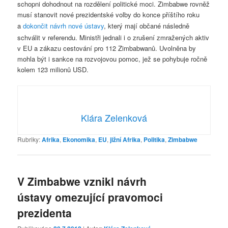
schopni dohodnout na rozdělení politické moci. Zimbabwe rovněž
musí stanovit nové prezidentské volby do konce příštího roku
a
do
končit návrh nové ústavy
, který mají občané následně
schválit v referendu. Ministři jednali i o zrušení zmražených aktiv
v EU a zákazu cestování pro 112 Zimbabwanů. Uvolněna by
mohla být i sankce na rozvojovou pomoc, jež se pohybuje ročně
kolem 123 milionů USD.
Klára Zelenková
Rubriky:
Afrika
,
Ekonomika
,
EU
,
jižní Afrika
,
Politika
,
Zimbabwe
V Zimbabwe vznikl návrh
ústavy omezující pravomoci
prezidenta