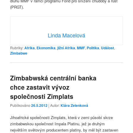
dluhu MMF v rámci programu Fond pro snížení chudoby a růst
(PRGT).
Linda Macelová
Rubriky:
Afrika
,
Ekonomika
,
jižní Afrika
,
MMF
,
Politika
,
Událost
,
Zimbabwe
Zimbabwská centrální banka
chce zastavit vývoz
společnosti Zimplats
Publikováno
26.5.2012
| Autor:
Klára Zelenková
Jihoafrické společnosti Zimplats, která v zemi působí skrze
zimbabwskou společnost Impala Platinu, jež je druhým
největším světovým producentem platiny, by měl být zastaven