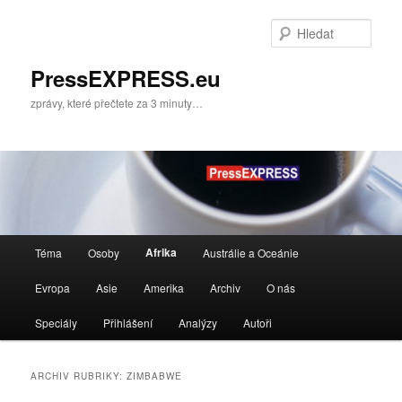
Přejít
Přejít
k
k
Hleda
hlavnímu
obsahu
obsahu
postranního
PressEXPRESS.eu
webu
panelu
zprávy, které přečtete za 3 minuty…
Hlavní
Afrika
Téma
Osoby
Austrálie a Oceánie
navigační
menu
Evropa
Asie
Amerika
Archiv
O nás
Speciály
Přihlášení
Analýzy
Autoři
ARCHIV RUBRIKY:
ZIMBABWE