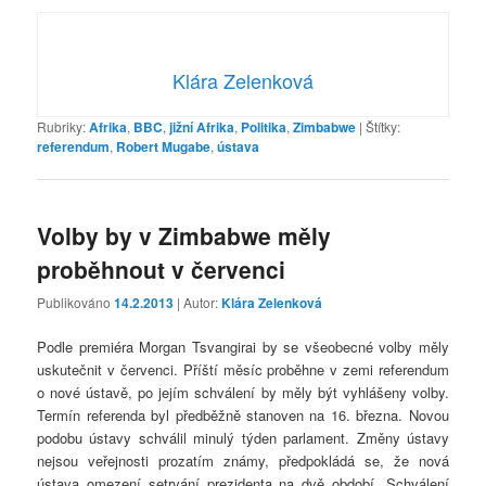
Klára Zelenková
Rubriky:
Afrika
,
BBC
,
jižní Afrika
,
Politika
,
Zimbabwe
|
Štítky:
referendum
,
Robert Mugabe
,
ústava
Volby by v Zimbabwe měly
proběhnout v červenci
Publikováno
14.2.2013
| Autor:
Klára Zelenková
Podle premiéra Morgan Tsvangirai by se všeobecné volby měly
uskutečnit v červenci. Příští měsíc proběhne v zemi referendum
o nové ústavě, po jejím schválení by měly být vyhlášeny volby.
Termín referenda byl předběžně stanoven na 16. března. Novou
podobu ústavy schválil minulý týden parlament. Změny ústavy
nejsou veřejnosti prozatím známy, předpokládá se, že nová
ústava omezení setrvání prezidenta na dvě období. Schválení