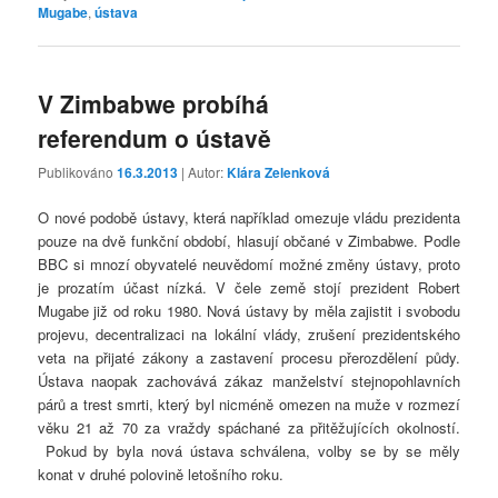
Mugabe
,
ústava
V Zimbabwe probíhá
referendum o ústavě
Publikováno
16.3.2013
| Autor:
Klára Zelenková
O nové podobě ústavy, která například omezuje vládu prezidenta
pouze na dvě funkční období, hlasují občané v Zimbabwe. Podle
BBC si mnozí obyvatelé neuvědomí možné změny ústavy, proto
je prozatím účast nízká. V čele země stojí prezident Robert
Mugabe již od roku 1980. Nová ústavy by měla zajistit i svobodu
projevu, decentralizaci na lokální vlády, zrušení prezidentského
veta na přijaté zákony a zastavení procesu přerozdělení půdy.
Ústava naopak zachovává zákaz manželství stejnopohlavních
párů a trest smrti, který byl nicméně omezen na muže v rozmezí
věku 21 až 70 za vraždy spáchané za přitěžujících okolností.
Pokud by byla nová ústava schválena, volby se by se měly
konat v druhé polovině letošního roku.