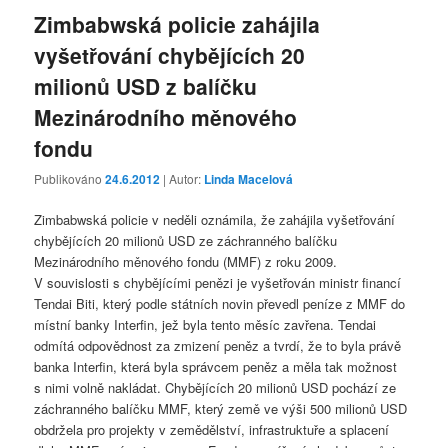
Zimbabwská policie zahájila
vyšetřování chybějících 20
milionů USD z balíčku
Mezinárodního měnového
fondu
Publikováno
24.6.2012
| Autor:
Linda Macelová
Zimbabwská policie v neděli oznámila, že zahájila vyšetřování
chybějících 20 milionů USD ze záchranného balíčku
Mezinárodního měnového fondu (MMF) z roku 2009.
V souvislosti s chybějícími penězi je vyšetřován ministr financí
Tendai Biti, který podle státních novin převedl peníze z MMF do
místní banky Interfin, jež byla tento měsíc zavřena. Tendai
odmítá odpovědnost za zmizení peněz a tvrdí, že to byla právě
banka Interfin, která byla správcem peněz a měla tak možnost
s nimi volně nakládat. Chybějících 20 milionů USD pochází ze
záchranného balíčku MMF, který země ve výši 500 milionů USD
obdržela pro projekty v zemědělství, infrastruktuře a splacení