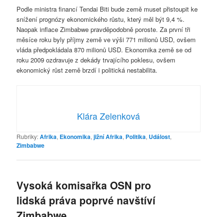
Podle ministra financí Tendai Biti bude země muset přistoupit ke
snížení prognózy ekonomického růstu, který měl být 9,4 %.
Naopak inflace Zimbabwe pravděpodobně poroste. Za první tři
měsíce roku byly příjmy země ve výši 771 milionů USD, ovšem
vláda předpokládala 870 milionů USD. Ekonomika země se od
roku 2009 ozdravuje z dekády trvajícího poklesu, ovšem
ekonomický růst země brzdí i politická nestabilita.
Klára Zelenková
Rubriky:
Afrika
,
Ekonomika
,
jižní Afrika
,
Politika
,
Událost
,
Zimbabwe
Vysoká komisařka OSN pro
lidská práva poprvé navštíví
Zimbabwe