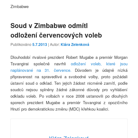
Zimbabwe
Soud v Zimbabwe odmítl
odložení červencových voleb
Publikováno
5.7.2013
| Autor:
Klára Zelenková
Dlouhodobí rivalové prezident Robert Mugabe a premiér Morgan
Tsvangirai společně navrhli
odložení voleb, které jsou
naplánované na 31. července.
Důvodem je údajně nízká
připravenost na spravedlivé a svobodné volby, proto požádali
ústavní soud o odklad. Ten jejich žádost nicméně zamítl, podle
soudců nejsou splněny žádné zákonné důvody pro vyhlášení
odkladu voleb. Po volbách v roce 2008 ustanovili po dlouhých
sporech prezident Mugabe a premiér Tsvangirai z opozičního
Hnutí pro demokratickou změnu (MDC) křehkou koalici.
Klára Zelenková