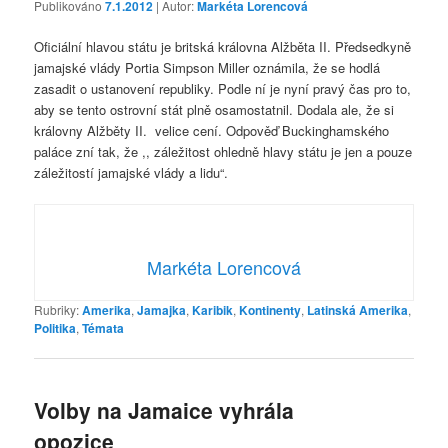
Publikováno
7.1.2012
| Autor:
Markéta Lorencová
Oficiální hlavou státu je britská královna Alžběta II. Předsedkyně
jamajské vlády Portia Simpson Miller oznámila, že se hodlá
zasadit o ustanovení republiky. Podle ní je nyní pravý čas pro to,
aby se tento ostrovní stát plně osamostatnil. Dodala ale, že si
královny Alžběty II. velice cení. Odpověď Buckinghamského
paláce zní tak, že ,, záležitost ohledně hlavy státu je jen a pouze
záležitostí jamajské vlády a lidu“.
Markéta Lorencová
Rubriky:
Amerika
,
Jamajka
,
Karibik
,
Kontinenty
,
Latinská Amerika
,
Politika
,
Témata
Volby na Jamaice vyhrála
opozice