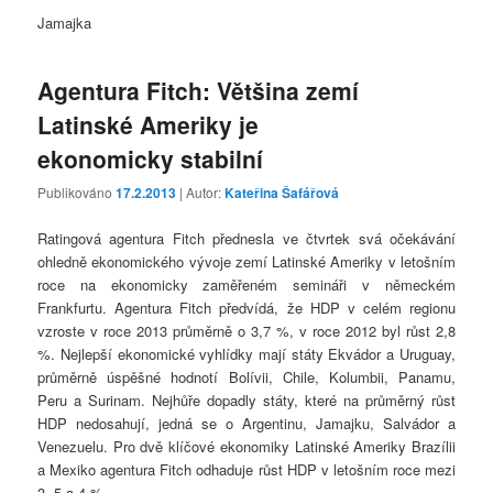
Jamajka
Agentura Fitch: Většina zemí
Latinské Ameriky je
ekonomicky stabilní
Publikováno
17.2.2013
| Autor:
Kateřina Šafářová
Ratingová agentura Fitch přednesla ve čtvrtek svá očekávání
ohledně ekonomického vývoje zemí Latinské Ameriky v letošním
roce na ekonomicky zaměřeném semináři v německém
Frankfurtu. Agentura Fitch předvídá, že HDP v celém regionu
vzroste v roce 2013 průměrně o 3,7 %, v roce 2012 byl růst 2,8
%. Nejlepší ekonomické vyhlídky mají státy Ekvádor a Uruguay,
průměrně úspěšné hodnotí Bolívii, Chile, Kolumbii, Panamu,
Peru a Surinam. Nejhůře dopadly státy, které na průměrný růst
HDP nedosahují, jedná se o Argentinu, Jamajku, Salvádor a
Venezuelu. Pro dvě klíčové ekonomiky Latinské Ameriky Brazílii
a Mexiko agentura Fitch odhaduje růst HDP v letošním roce mezi
3, 5 a 4 %.