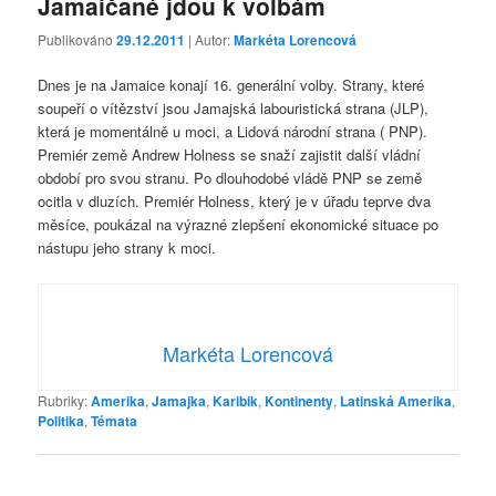
Jamaičané jdou k volbám
Publikováno
29.12.2011
| Autor:
Markéta Lorencová
Dnes je na Jamaice konají 16. generální volby. Strany, které
soupeří o vítězství jsou Jamajská labouristická strana (JLP),
která je momentálně u moci, a Lidová národní strana ( PNP).
Premiér země Andrew Holness se snaží zajistit další vládní
období pro svou stranu. Po dlouhodobé vládě PNP se země
ocitla v dluzích. Premiér Holness, který je v úřadu teprve dva
měsíce, poukázal na výrazné zlepšení ekonomické situace po
nástupu jeho strany k moci.
Markéta Lorencová
Rubriky:
Amerika
,
Jamajka
,
Karibik
,
Kontinenty
,
Latinská Amerika
,
Politika
,
Témata