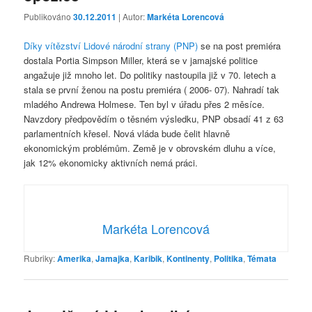
Publikováno
30.12.2011
| Autor:
Markéta Lorencová
Díky vítězství Lidové národní strany (PNP)
se na post premiéra
dostala Portia Simpson Miller, která se v jamajské politice
angažuje již mnoho let. Do politiky nastoupila již v 70. letech a
stala se první ženou na postu premiéra ( 2006- 07). Nahradí tak
mladého Andrewa Holmese. Ten byl v úřadu přes 2 měsíce.
Navzdory předpovědím o těsném výsledku, PNP obsadí 41 z 63
parlamentních křesel. Nová vláda bude čelit hlavně
ekonomickým problémům. Země je v obrovském dluhu a více,
jak 12% ekonomicky aktivních nemá práci.
Markéta Lorencová
Rubriky:
Amerika
,
Jamajka
,
Karibik
,
Kontinenty
,
Politika
,
Témata