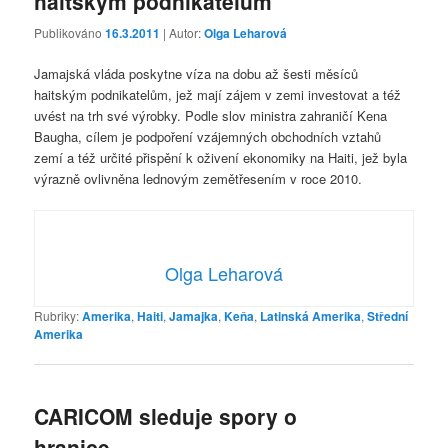
haitským podnikatelům
Publikováno
16.3.2011
| Autor:
Olga Leharová
Jamajská vláda poskytne víza na dobu až šesti měsíců
haitským podnikatelům, jež mají zájem v zemi investovat a též
uvést na trh své výrobky. Podle slov ministra zahraničí Kena
Baugha, cílem je podpoření vzájemných obchodních vztahů
zemí a též určité přispění k oživení ekonomiky na Haiti, jež byla
výrazně ovlivněna lednovým zemětřesením v roce 2010.
Olga Leharová
Rubriky:
Amerika
,
Haiti
,
Jamajka
,
Keňa
,
Latinská Amerika
,
Střední
Amerika
CARICOM sleduje spory o
hranice