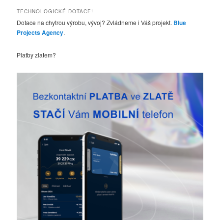
d
TECHNOLOGICKÉ DOTACE!
a
Dotace na chytrou výrobu, vývoj? Zvládneme i Váš projekt.
Blue
t
Projects Agency
.
Platby zlatem?