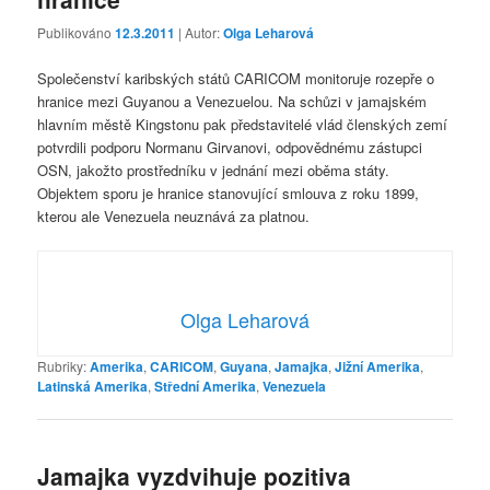
Publikováno
12.3.2011
| Autor:
Olga Leharová
Společenství karibských států CARICOM monitoruje rozepře o
hranice mezi Guyanou a Venezuelou. Na schůzi v jamajském
hlavním městě Kingstonu pak představitelé vlád členských zemí
potvrdili podporu Normanu Girvanovi, odpovědnému zástupci
OSN, jakožto prostředníku v jednání mezi oběma státy.
Objektem sporu je hranice stanovující smlouva z roku 1899,
kterou ale Venezuela neuznává za platnou.
Olga Leharová
Rubriky:
Amerika
,
CARICOM
,
Guyana
,
Jamajka
,
Jižní Amerika
,
Latinská Amerika
,
Střední Amerika
,
Venezuela
Jamajka vyzdvihuje pozitiva