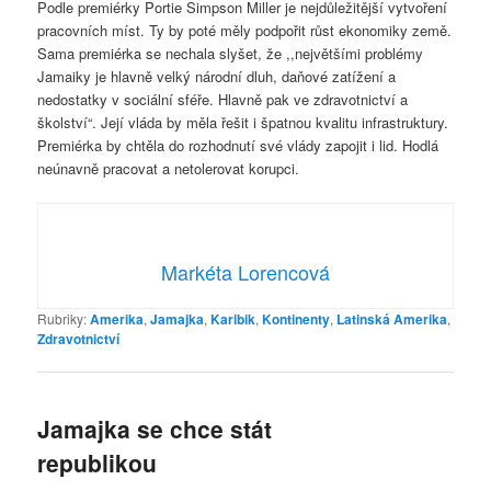
Podle premiérky Portie Simpson Miller je nejdůležitější vytvoření
pracovních míst. Ty by poté měly podpořit růst ekonomiky země.
Sama premiérka se nechala slyšet, že ,,největšími problémy
Jamaiky je hlavně velký národní dluh, daňové zatížení a
nedostatky v sociální sféře. Hlavně pak ve zdravotnictví a
školství“. Její vláda by měla řešit i špatnou kvalitu infrastruktury.
Premiérka by chtěla do rozhodnutí své vlády zapojit i lid. Hodlá
neúnavně pracovat a netolerovat korupci.
Markéta Lorencová
Rubriky:
Amerika
,
Jamajka
,
Karibik
,
Kontinenty
,
Latinská Amerika
,
Zdravotnictví
Jamajka se chce stát
republikou