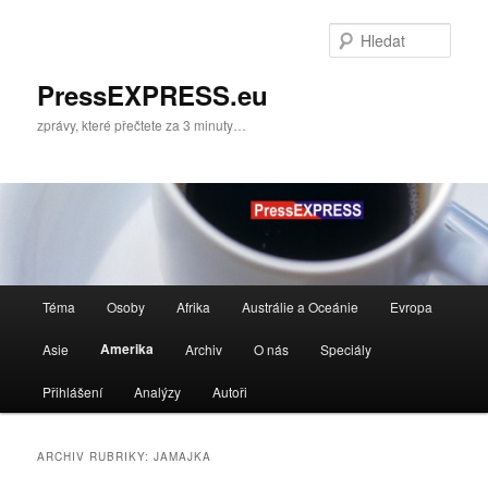
Přejít
Přejít
k
k
Hleda
hlavnímu
obsahu
obsahu
postranního
PressEXPRESS.eu
webu
panelu
zprávy, které přečtete za 3 minuty…
Hlavní
Téma
Osoby
Afrika
Austrálie a Oceánie
Evropa
navigační
menu
Amerika
Asie
Archiv
O nás
Speciály
Přihlášení
Analýzy
Autoři
ARCHIV RUBRIKY:
JAMAJKA