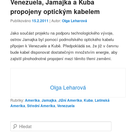
Venezuela, Jamajka a Kuba
propojeny optickým kabelem
Publikováno
15.2.2011
| Autor:
Olga Leharová
Jako součást projektu na podporu technologického vývoje,
ostrov Jamajka byl pomocí podmořského optického kabelu
připojen k Venezuele a Kubě. Předpokládá se, že již v červnu
bude kabel disponovat dostatečným množstvím energie, aby
zajistil plnohodnotné propojení mezi těmito třemi zeměmi.
Olga Leharová
Rubriky:
Amerika
,
Jamajka
,
Jižní Amerika
,
Kuba
,
Latinská
Amerika
,
Střední Amerika
,
Venezuela
H
l
e