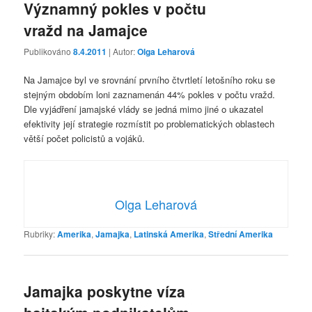
Významný pokles v počtu
vražd na Jamajce
Publikováno
8.4.2011
| Autor:
Olga Leharová
Na Jamajce byl ve srovnání prvního čtvrtletí letošního roku se
stejným obdobím loni zaznamenán 44% pokles v počtu vražd.
Dle vyjádření jamajské vlády se jedná mimo jiné o ukazatel
efektivity její strategie rozmístit po problematických oblastech
větší počet policistů a vojáků.
Olga Leharová
Rubriky:
Amerika
,
Jamajka
,
Latinská Amerika
,
Střední Amerika
Jamajka poskytne víza