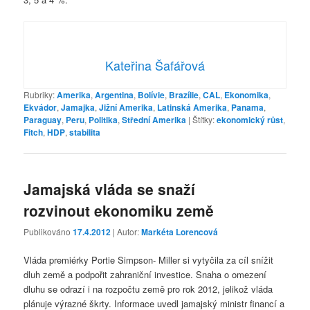
Kateřina Šafářová
Rubriky:
Amerika
,
Argentina
,
Bolívie
,
Brazílie
,
CAL
,
Ekonomika
,
Ekvádor
,
Jamajka
,
Jižní Amerika
,
Latinská Amerika
,
Panama
,
Paraguay
,
Peru
,
Politika
,
Střední Amerika
|
Štítky:
ekonomický růst
,
Fitch
,
HDP
,
stabilita
Jamajská vláda se snaží
rozvinout ekonomiku země
Publikováno
17.4.2012
| Autor:
Markéta Lorencová
Vláda premiérky Portie Simpson- Miller si vytyčila za cíl snížit
dluh země a podpořit zahraniční investice. Snaha o omezení
dluhu se odrazí i na rozpočtu země pro rok 2012, jelikož vláda
plánuje výrazné škrty. Informace uvedl jamajský ministr financí a