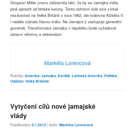
Simpson Miller znovu zdůraznila fakt, že by se Jamajka měla
plně oprostit od britské koruny. Tento ostrovní stát sice získal
nezávislost na Velké Británii v roce 1962, ale královna Alžběta II.
i nadále zůstala hlavou státu. Na Jamajce ji zastupuje generální
guvernér. Transformace Jamajky v republiku bude vyžadovat
ústavní reformy a referendum.
Markéta Lorencová
Rubriky:
Amerika
,
Jamajka
,
Karibik
,
Latinská Amerika
,
Politika
,
Událost
,
Velká Británie
Vytyčení cílů nové jamajské
vlády
Publikováno
9.1.2012
| Autor:
Markéta Lorencová