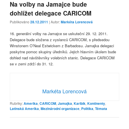
Na volby na Jamajce bude
dohlížet delegace CARICOM
Publikováno
28.12.2011
| Autor:
Markéta Lorencová
16. generální volby na Jamajce se uskuteční 29. 12. 2011.
Delegace bude složena z vyslanců CARICOM, s předsedou
Winstonem O’Neal Estwickem z Barbadosu. Jamajka delegaci
poskytne pomoc skupiny úředníků. Jejich hlavním úkolem bude
dohled nad návštěvníky volebních stanic. Delegace CARICOM
se v zemi zdrží do 31. 12.
Markéta Lorencová
Rubriky:
Amerika
,
CARICOM
,
Jamajka
,
Karibik
,
Kontinenty
,
Latinská Amerika
,
Mezinárodní organizace
,
Politika
,
Témata