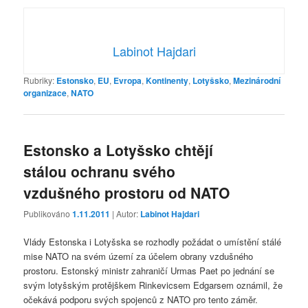
Labinot Hajdari
Rubriky:
Estonsko
,
EU
,
Evropa
,
Kontinenty
,
Lotyšsko
,
Mezinárodní
organizace
,
NATO
Estonsko a Lotyšsko chtějí
stálou ochranu svého
vzdušného prostoru od NATO
Publikováno
1.11.2011
| Autor:
Labinot Hajdari
Vlády Estonska i Lotyšska se rozhodly požádat o umístění stálé
mise NATO na svém území za účelem obrany vzdušného
prostoru. Estonský ministr zahraničí Urmas Paet po jednání se
svým lotyšským protějškem Rinkevicsem Edgarsem oznámil, že
očekává podporu svých spojenců z NATO pro tento záměr.