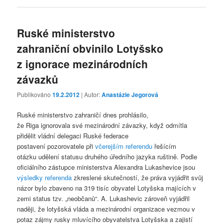
Ruské ministerstvo
zahraniční obvinilo Lotyšsko
z ignorace mezinárodních
závazků
Publikováno
19.2.2012
| Autor:
Anastázie Jegorová
Ruské ministerstvo zahraničí dnes prohlásilo,
že Riga ignorovala své mezinárodní závazky, když odmítla
přidělit vládní delegaci Ruské federace
postavení pozorovatele při
včerejším referendu
řešícím
otázku udělení statusu druhého úředního jazyka ruštině. Podle
oficiálního zástupce ministerstva Alexandra Lukashevice jsou
výsledky referenda
zkreslené skutečností, že práva vyjádřit svůj
názor bylo zbaveno na 319 tisíc obyvatel Lotyšska majících v
zemi status tzv. „neobčanů“. A. Lukashevic zároveň vyjádřil
naději, že lotyšská vláda a mezinárodní organizace vezmou v
potaz zájmy rusky mluvícího obyvatelstva Lotyšska a zajistí