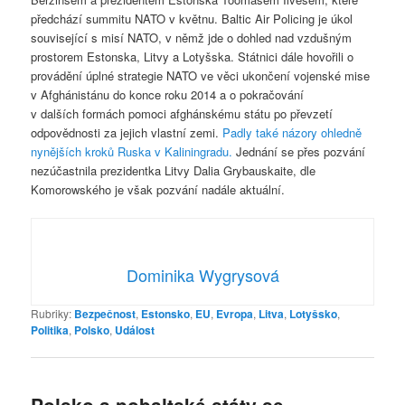
předchází summitu NATO v květnu. Baltic Air Policing je úkol
související s misí NATO, v němž jde o dohled nad vzdušným
prostorem Estonska, Litvy a Lotyšska. Státnici dále hovořili o
provádění úplné strategie NATO ve věci ukončení vojenské mise
v Afghánistánu do konce roku 2014 a o pokračování
v dalších formách pomoci afghánskému státu po převzetí
odpovědnosti za jejich vlastní zemi.
Padly také názory ohledně
nynějších kroků Ruska v Kaliningradu.
Jednání se přes pozvání
nezúčastnila prezidentka Litvy Dalia Grybauskaite, dle
Komorowského je však pozvání nadále aktuální.
Dominika Wygrysová
Rubriky:
Bezpečnost
,
Estonsko
,
EU
,
Evropa
,
Litva
,
Lotyšsko
,
Politika
,
Polsko
,
Událost
Polsko a pobaltské státy se