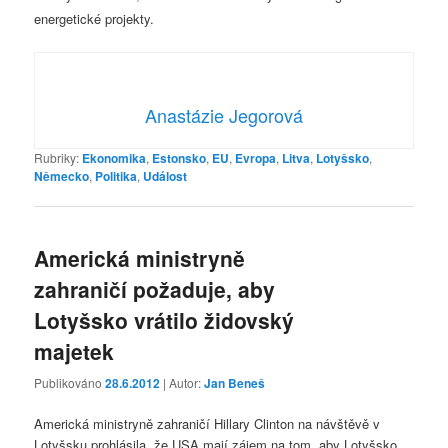
energetické projekty.
Anastázie Jegorová
Rubriky:
Ekonomika
,
Estonsko
,
EU
,
Evropa
,
Litva
,
Lotyšsko
,
Německo
,
Politika
,
Událost
Americká ministryně
zahraničí požaduje, aby
Lotyšsko vrátilo židovský
majetek
Publikováno
28.6.2012
| Autor:
Jan Beneš
Americká ministryně zahraničí Hillary Clinton na návštěvě v
Lotyšsku prohlásila, že USA mají zájem na tom, aby Lotyšsko