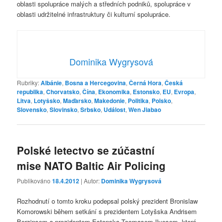
oblasti spolupráce malých a středních podniků, spolupráce v
oblasti udržitelné infrastruktury či kulturní spolupráce.
Dominika Wygrysová
Rubriky:
Albánie
,
Bosna a Hercegovina
,
Černá Hora
,
Česká
republika
,
Chorvatsko
,
Čína
,
Ekonomika
,
Estonsko
,
EU
,
Evropa
,
Litva
,
Lotyšsko
,
Maďarsko
,
Makedonie
,
Politika
,
Polsko
,
Slovensko
,
Slovinsko
,
Srbsko
,
Událost
,
Wen Jiabao
Polské letectvo se zúčastní
mise NATO Baltic Air Policing
Publikováno
18.4.2012
| Autor:
Dominika Wygrysová
Rozhodnutí o tomto kroku podepsal polský prezident Bronislaw
Komorowski během setkání s prezidentem Lotyšska Andrisem
Berzinsem a prezidentem Estonska Toomasem Ilvesem, které