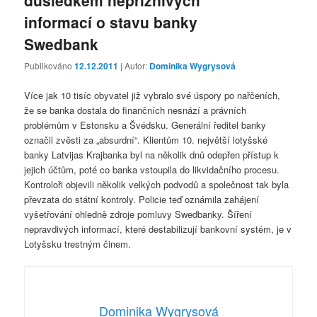
důsledkem nepříznivých
informací o stavu banky
Swedbank
Publikováno
12.12.2011
| Autor:
Dominika Wygrysová
Více jak 10 tisíc obyvatel již vybralo své úspory po nařčeních,
že se banka dostala do finančních nesnází a právních
problémům v Estonsku a Švédsku. Generální ředitel banky
označil zvěsti za „absurdní“. Klientům 10. největší lotyšské
banky Latvijas Krajbanka byl na několik dnů odepřen přístup k
jejich účtům, poté co banka vstoupila do likvidačního procesu.
Kontroloři objevili několik velkých podvodů a společnost tak byla
převzata do státní kontroly. Policie teď oznámila zahájení
vyšetřování ohledně zdroje pomluvy Swedbanky. Šíření
nepravdivých informací, které destabilizují bankovní systém, je v
Lotyšsku trestným činem.
Dominika Wygrysová