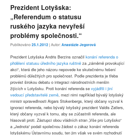
Prezident Lotyšska:
„Referendum o statusu
ruského jazyka nevyřeší
problémy společnosti.“
Publikováno
25.1.2012
| Autor:
Anastázie Jegorová
Prezident Lotyšska Andris Berzins označil
konání referenda o
přidělení statusu úředního jazyka ruštině
za „záměrně provokující
akci“, která dle jeho názoru nepovede ke skutečnému řešení
problémů důležitých pro společnost. Podle prezidenta je třeba
provést širokou debatu o integraci národnostních menšin
žijících v Lotyšsku. Proti konání referenda se
vyjádřili i jiní
vedoucí představitelé země
, mezi nimi například bývalý lotyšský
ministr spravedlnosti Aigars Stokenbergs, který občany vyzval k
ignoraci referenda, nebo bývalý lotyšský prezident Valdis Zatlers,
který občany vyzval k tomu, aby se zúčastnili referenda, ale
hlasovali proti. Zástupci obou vládních stran „Vše pro Lotyšsko“
a „Jednota“ podali společnou žádost o zákaz konání referenda
lotyšskému Ústavnímu soudu, ten jim však ve svém rozhodnutí