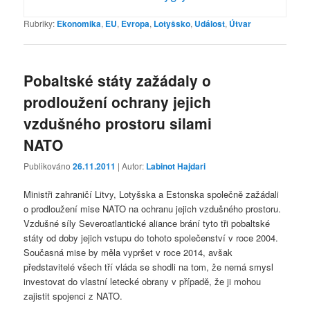
Rubriky:
Ekonomika
,
EU
,
Evropa
,
Lotyšsko
,
Událost
,
Útvar
Pobaltské státy zažádaly o
prodloužení ochrany jejich
vzdušného prostoru silami
NATO
Publikováno
26.11.2011
| Autor:
Labinot Hajdari
Ministři zahraničí Litvy, Lotyšska a Estonska společně zažádali
o prodloužení mise NATO na ochranu jejich vzdušného prostoru.
Vzdušné síly Severoatlantické aliance brání tyto tři pobaltské
státy od doby jejich vstupu do tohoto společenství v roce 2004.
Současná mise by měla vypršet v roce 2014, avšak
představitelé všech tří vláda se shodli na tom, že nemá smysl
investovat do vlastní letecké obrany v případě, že ji mohou
zajistit spojenci z NATO.