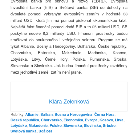
Evropská banka pro obnovu a rozvoj (EBRD), Evropská
investiční banka (EIB) a Světová banka (SB) se dohodly na
dvouleté pomoci vybraným evropským zemím v hodnotě 38
miliard USD, která jim má pomoci překonat ekonomickou krizi.
Největší část finanční pomoci dodá EIB a to 25 miliard USD, SB
poskytne necelé 8,2 miliardy USD. Finanční prostředky budou
směřovat do soukromého i veřejného sektoru. Program se má
týkat Albánie, Bosny a Hercegoviny, Bulharska, České republiky,
Chorvatska, Estonska, Makedonie, Maďarska, Kosova,
Lotyšska, Litvy, Černé Hory, Polska, Rumunska, Srbska,
Slovenska a Slovinska. Jak budou finanční prostředky rozděleny
mezi jednotlivé země, zatím není jasné.
Klára Zelenková
Rubriky:
Albánie
,
Balkán
,
Bosna a Hercegovina
,
Černá Hora
,
Česká republika
,
Chorvatsko
,
Ekonomika
,
Evropa
,
Kosovo
,
Litva
,
Lotyšsko
,
Makedonie
,
Polsko
,
Slovensko
,
Slovinsko
,
Srbsko
,
Světová banka
,
Událost