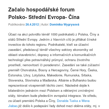
Začalo hospodářské forum
Polsko- Střední Evropa- Čína
Publikováno
26.4.2012
| Autor:
Dominika Wygrysová
Účast na akci potvrdilo téměř 1000 podnikatelů z Polska, Číny a
států Střední Evropy. Jedním z hlavních cílů je přilákat čínské
investice do tohoto regionu. Podnikatelé, kteří se účastní
zasedání, představují téměř všechny sektory ekonomiky od
oblasti stavebnictví, dopravy a informačních a komunikačních
technologií přes potravinářský průmysl, ochranu životního
prostředí, nemovitostí či poradenství. Zasedání se také zúčastní
premiéři Chorvatska, Bosny a Hercegoviny, Černé Hory, Česka,
Estonska, Litvy, Lotyšska, Makedonie, Rumunska, Srbska,
Slovenska, Slovinska a Maďarska. Albánie a Bulharsko budou
reprezentovat vicepremiéři těchto zemí. Následně dojde k
bilaterálním jednáním mezi Polskem a některými zmíněnými
státy, tématem bude především evropská integrace. Ve středu,
za účasti premiérů Polska a Číny,
Donalda Tuska a Wena
Jiabao
,již došlo k podepsání řady dohod mezi oběma státy, mj. v