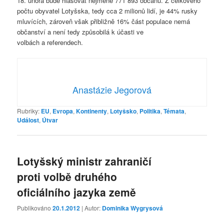
18. února bude hlasovat nejméně 771 893 občanů. Z celkového
počtu obyvatel Lotyšska, tedy cca 2 milionů lidí, je 44% rusky
mluvících, zároveň však přibližně 16% část populace nemá
občanství a není tedy způsobilá k účasti ve
volbách a referendech.
Anastázie Jegorová
Rubriky:
EU
,
Evropa
,
Kontinenty
,
Lotyšsko
,
Politika
,
Témata
,
Událost
,
Útvar
Lotyšský ministr zahraničí
proti volbě druhého
oficiálního jazyka země
Publikováno
20.1.2012
| Autor:
Dominika Wygrysová