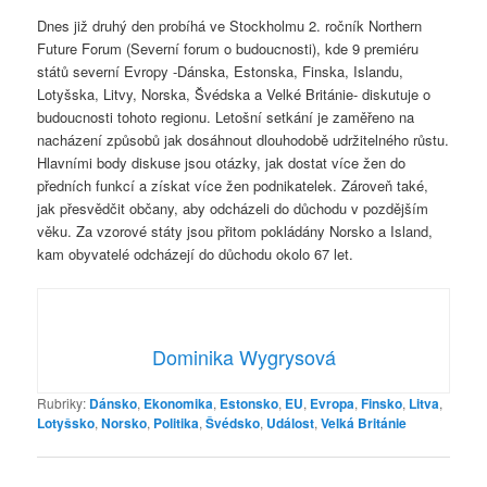
Dnes již druhý den probíhá ve Stockholmu 2. ročník Northern
Future Forum (Severní forum o budoucnosti), kde 9 premiéru
států severní Evropy -Dánska, Estonska, Finska, Islandu,
Lotyšska, Litvy, Norska, Švédska a Velké Británie- diskutuje o
budoucnosti tohoto regionu. Letošní setkání je zaměřeno na
nacházení způsobů jak dosáhnout dlouhodobě udržitelného růstu.
Hlavními body diskuse jsou otázky, jak dostat více žen do
předních funkcí a získat více žen podnikatelek. Zároveň také,
jak přesvědčit občany, aby odcházeli do důchodu v pozdějším
věku. Za vzorové státy jsou přitom pokládány Norsko a Island,
kam obyvatelé odcházejí do důchodu okolo 67 let.
Dominika Wygrysová
Rubriky:
Dánsko
,
Ekonomika
,
Estonsko
,
EU
,
Evropa
,
Finsko
,
Litva
,
Lotyšsko
,
Norsko
,
Politika
,
Švédsko
,
Událost
,
Velká Británie