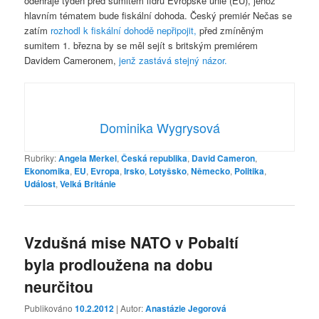
odehraje týden před sumitem lídrů Evropské unie (EU), jehož
hlavním tématem bude fiskální dohoda. Český premiér Nečas se
zatím
rozhodl k fiskální dohodě nepřipojit,
před zmíněným
sumitem 1. března by se měl sejít s britským premiérem
Davidem Cameronem,
jenž zastává stejný názor.
Dominika Wygrysová
Rubriky:
Angela Merkel
,
Česká republika
,
David Cameron
,
Ekonomika
,
EU
,
Evropa
,
Irsko
,
Lotyšsko
,
Německo
,
Politika
,
Událost
,
Velká Británie
Vzdušná mise NATO v Pobaltí
byla prodloužena na dobu
neurčitou
Publikováno
10.2.2012
| Autor:
Anastázie Jegorová