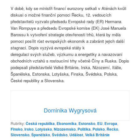
V době, kdy se ministři financí eurozony setkali v Aténách kvůli
diskusi o možné finanční pomoci Řecku, 12. vedoucích
představitelů vyzvalo předsedu Evropské rady (ER) Hermana
Van Rompuye a předsedu Evropské komise (EK) José Manuela
Barossu k vytvoření strategie otevřenosti trhů, která by měla
pomoci posílit růst evropských ekonomik a zabránit jejich další
stagnaci. Dopis vyzývá evropské státy k
deregulaci svých služeb, výzkumu a energetiky a navazovaní
obchodních vztahů s rostoucími trhy včetně Číny a Ruska. Dopis
podepsali představitelé Velké Británie, Irska, Nizozemí, Itálie,
Španělska, Estonska, Lotyšska, Finska, Švédska, Polska,
České republiky a Slovenska.
Dominika Wygrysová
Rubriky:
Česká republika
,
Ekonomika
,
Estonsko
,
EU
,
Evropa
,
Finsko
,
Irsko
,
Lotyšsko
,
Nizozemsko
,
Politika
,
Polsko
,
Řecko
,
Slovensko
,
Španělsko
,
Švédsko
,
Událost
,
Velká Británie