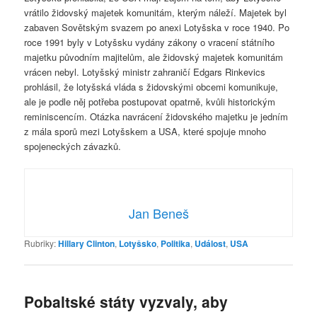
vrátilo židovský majetek komunitám, kterým náleží. Majetek byl
zabaven Sovětským svazem po anexi Lotyšska v roce 1940. Po
roce 1991 byly v Lotyšsku vydány zákony o vracení státního
majetku původním majitelům, ale židovský majetek komunitám
vrácen nebyl. Lotyšský ministr zahraničí Edgars Rinkevics
prohlásil, že lotyšská vláda s židovskými obcemi komunikuje,
ale je podle něj potřeba postupovat opatrně, kvůli historickým
reminiscencím. Otázka navrácení židovského majetku je jedním
z mála sporů mezi Lotyšskem a USA, které spojuje mnoho
spojeneckých závazků.
Jan Beneš
Rubriky:
Hillary Clinton
,
Lotyšsko
,
Politika
,
Událost
,
USA
Pobaltské státy vyzvaly, aby