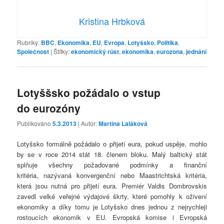
Kristina Hrbková
Rubriky:
BBC
,
Ekonomika
,
EU
,
Evropa
,
Lotyšsko
,
Politika
,
Společnost
|
Štítky:
ekonomický růst
,
ekonomika
,
eurozona
,
jednání
Lotyššsko požádalo o vstup
do eurozóny
Publikováno
5.3.2013
| Autor:
Martina Laláková
Lotyšsko formálně požádalo o přijetí eura, pokud uspěje, mohlo
by se v roce 2014 stát 18. členem bloku. Malý baltický stát
splňuje všechny požadované podmínky a finanční
kritéria,
nazývaná konvergenční nebo Maastrichtská kritéria,
která jsou nutná pro přijetí eura. Premiér Valdis Dombrovskis
zavedl velké veřejné výdajové škrty, které pomohly k oživení
ekonomiky a díky tomu je Lotyšsko dnes jednou z nejrychleji
rostoucích ekonomik v EU. Evropská komise i Evropská