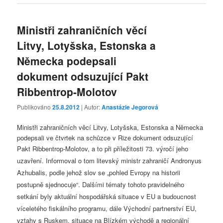
Ministři zahraničních věcí
Litvy, Lotyšska, Estonska a
Německa podepsali
dokument odsuzující Pakt
Ribbentrop-Molotov
Publikováno
25.8.2012
| Autor:
Anastázie Jegorová
Ministři zahraničních věcí Litvy, Lotyšska, Estonska a Německa
podepsali ve čtvrtek na schůzce v Rize dokument odsuzující
Pakt Ribbentrop-
Molotov, a to při příležitosti 73. výročí jeho
uzavření. Informoval o tom litevský ministr zahraničí Andronyus
Azhubalis, podle jehož slov se „pohled Evropy na historii
postupně sjednocuje“. Dalšími tématy tohoto pravidelného
setkání byly aktuální hospodářská situace v EU a budoucnost
víceletého fiskálního programu, dále Východní partnerství EU,
vztahy s Ruskem, situace na Blízkém východě a regionální