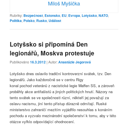
Miloš Myšička
Rubriky:
Bezpečnost
,
Estonsko
,
EU
,
Evropa
,
Lotyšsko
,
NATO
,
Politika
,
Polsko
,
Rusko
,
Událost
Lotyšsko si připomíná Den
legionářů, Moskva protestuje
Publikováno
16.3.2012
| Autor:
Anastázie Jegorová
Lotyšsko dnes oslavilo tradiční kontroverzní svátek, tzv. Den
legionářů. Jako každoročně se v centru Rigy
konal pochod veteránů z nacistické legie Waffen SS, a zároveň
proběhly akce antifašistů a jiných politických hnutí. Názory na
tento svátek se ve společnosti různí, někteří jej považují za
oslavu nacismu, jiní tento přístup důrazně odmítají. Ruské
ministerstvo zahraničí mezitím vyjádřilo nesouhlas s konáním
pochodu a vyzvalo mezinárodní společenství k tomu, aby v této
otázce vyřklo odpovídající ohodnocení.