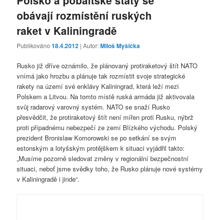
obávají rozmístění ruských
raket v Kaliningradě
Publikováno
18.4.2012
| Autor:
Miloš Myšička
Rusko již dříve oznámilo, že plánovaný protiraketový štít NATO
vnímá jako hrozbu a plánuje tak rozmístit svoje strategické
rakety na území své enklávy Kaliningrad, která leží mezi
Polskem a Litvou. Na tomto místě ruská armáda již aktivovala
svůj radarový varovný systém. NATO se snaží Rusko
přesvědčit, že protiraketový štít není mířen proti Rusku, nýbrž
proti případnému nebezpečí ze zemí Blízkého východu. Polský
prezident Bronislaw Komorowski se po setkání se svým
estonským a lotyšským protějškem k situaci vyjádřil takto:
„Musíme pozorně sledovat změny v regionální bezpečnostní
situaci, neboť jsme svědky toho, že Rusko plánuje nové systémy
v Kaliningradě i jinde“.