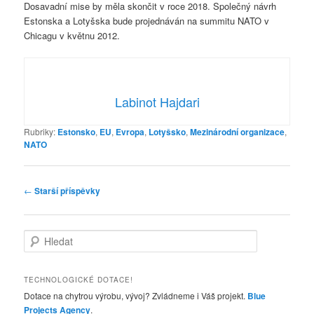
Dosavadní mise by měla skončit v roce 2018. Společný návrh
Estonska a Lotyšska bude projednáván na summitu NATO v
Chicagu v květnu 2012.
Labinot Hajdari
Rubriky:
Estonsko
,
EU
,
Evropa
,
Lotyšsko
,
Mezinárodní organizace
,
NATO
Navigace
←
Starší příspěvky
pro
příspěvky
H
l
e
d
TECHNOLOGICKÉ DOTACE!
a
Dotace na chytrou výrobu, vývoj? Zvládneme i Váš projekt.
Blue
t
Projects Agency
.