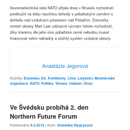
Severoatlantická rada NATO přijala dnes v Bruselu rozhodnutí
prodloužit na dobu neurčitou dohody s pobaltskými zeměmi o
dohledu nad vzdušným prostorem nad Pobaltím. Estonský
ministr obrany Mart Laar zdůraznil význam tohoto rozhodnutí,
díky kterému dle jeho slov pobaltské země nebudou muset
financovat velmi nákladný a složitý systém vzdušné obrany.
Anastázie Jegorová
Rubriky:
Estonsko
,
EU
,
Kontinenty
,
Litva
,
Lotyšsko
,
Mezinárodní
organizace
,
NATO
,
Politika
,
Témata
,
Událost
,
Útvar
Ve Švédsku probíhá 2. den
Northern Future Forum
Publikováno
9.2.2012
| Autor:
Dominika Wygrysová