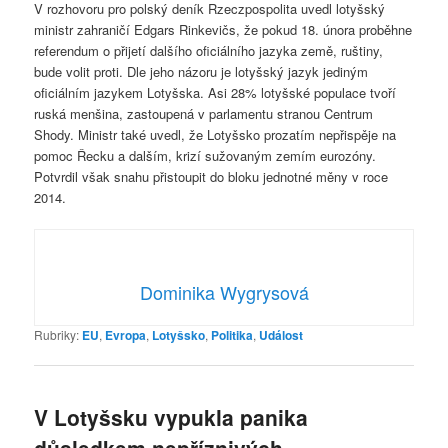
V rozhovoru pro polský deník Rzeczpospolita uvedl lotyšský
ministr zahraničí Edgars Rinkevičs, že pokud 18. února proběhne
referendum o přijetí dalšího oficiálního jazyka země, ruštiny,
bude volit proti. Dle jeho názoru je lotyšský jazyk jediným
oficiálním jazykem Lotyšska. Asi 28% lotyšské populace tvoří
ruská menšina, zastoupená v parlamentu stranou Centrum
Shody. Ministr také uvedl, že Lotyšsko prozatím nepřispěje na
pomoc Řecku a dalším, krizí sužovaným zemím eurozóny.
Potvrdil však snahu přistoupit do bloku jednotné měny v roce
2014.
Dominika Wygrysová
Rubriky:
EU
,
Evropa
,
Lotyšsko
,
Politika
,
Událost
V Lotyšsku vypukla panika