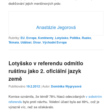
dodržování jejich menšinových práv.
Anastázie Jegorová
Rubriky:
EU
,
Evropa
,
Kontinenty
,
Lotyšsko
,
Politika
,
Rusko
,
Témata
,
Událost
,
Útvar
,
Východní Evropa
Lotyšsko v referendu odmítlo
ruštinu jako 2. oficiální jazyk
země
Publikováno
19.2.2012
| Autor:
Dominika Wygrysová
Komise oznámila, že téměř 78% hlasů odevzdaných
v sobotním
referendu
bylo proti návrhu. Volební účast byla asi 69%, což je
výrazně víc, než se očekávalo.