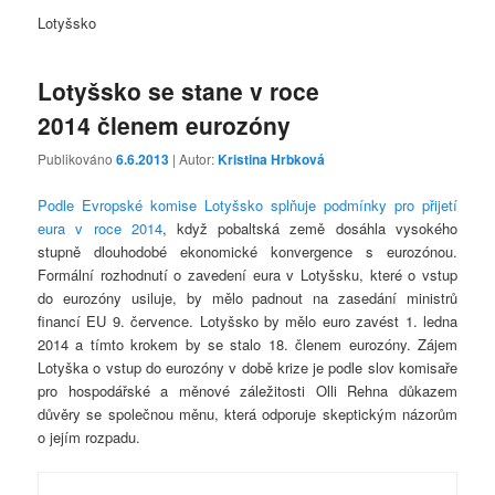
Lotyšsko
Lotyšsko se stane v roce
2014 členem eurozóny
Publikováno
6.6.2013
| Autor:
Kristina Hrbková
Podle Evropské komise Lotyšsko splňuje podmínky pro přijetí
eura v roce 2014
, když pobaltská země dosáhla vysokého
stupně dlouhodobé ekonomické konvergence s eurozónou.
Formální rozhodnutí o zavedení eura v Lotyšsku, které o vstup
do eurozóny usiluje, by mělo padnout na zasedání ministrů
financí EU 9. července. Lotyšsko by mělo euro zavést 1. ledna
2014 a tímto krokem by se stalo 18. členem eurozóny. Zájem
Lotyška o vstup do eurozóny v době krize je podle slov komisaře
pro hospodářské a měnové záležitosti Olli Rehna důkazem
důvěry se společnou měnu, která odporuje skeptickým názorům
o jejím rozpadu.