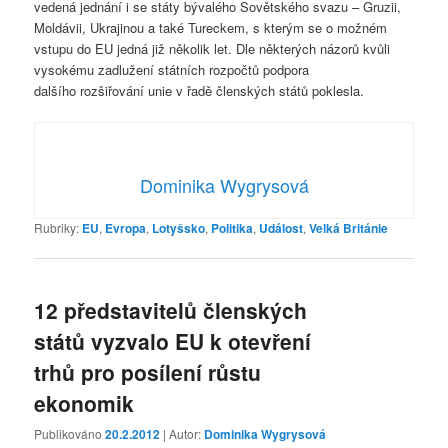
vedená jednání i se státy bývalého Sovětského svazu – Gruzii,
Moldávii, Ukrajinou a také Tureckem, s kterým se o možném
vstupu do EU jedná již několik let. Dle některých názorů kvůli
vysokému zadlužení státních rozpočtů podpora
dalšího rozšiřování unie v řadě členských států poklesla.
Dominika Wygrysová
Rubriky:
EU
,
Evropa
,
Lotyšsko
,
Politika
,
Událost
,
Velká Británie
12 představitelů členských
států vyzvalo EU k otevření
trhů pro posílení růstu
ekonomik
Publikováno
20.2.2012
| Autor:
Dominika Wygrysová