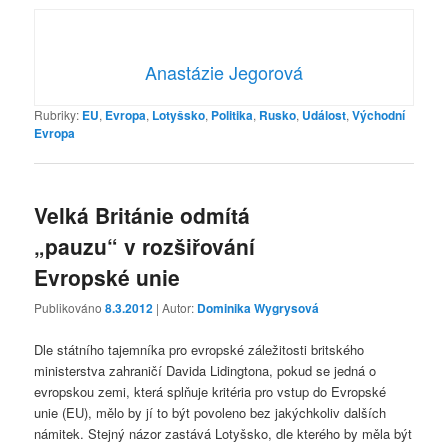
Anastázie Jegorová
Rubriky:
EU
,
Evropa
,
Lotyšsko
,
Politika
,
Rusko
,
Událost
,
Východní
Evropa
Velká Británie odmítá
„pauzu“ v rozšiřování
Evropské unie
Publikováno
8.3.2012
| Autor:
Dominika Wygrysová
Dle státního tajemníka pro evropské záležitosti britského
ministerstva zahraničí Davida Lidingtona, pokud se jedná o
evropskou zemi, která splňuje kritéria pro vstup do Evropské
unie (EU), mělo by jí to být povoleno bez jakýchkoliv dalších
námitek. Stejný názor zastává Lotyšsko, dle kterého by měla být