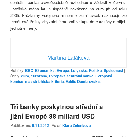
centrální banka pravděpodobně rozhodnou o žádosti v červnu.
Lotyšská měna lat je úspěšně navázaná na euro již od roku
2005. Průzkumy veřejného mínění v zemi avšak naznačují, že
téměř dvě třetiny obyvatel jsou proti vstupu do eurozóny a přijetí
jednotné měny.
Martina Laláková
Rubriky:
BBC
,
Ekonomika
,
Evropa
,
Lotyšsko
,
Politika
,
Společnost
|
Štítky:
euro
,
eurozona
,
Evropská centrální banka
,
Evropská
komise
,
maastrichtská kritéria
,
Valdis Dombrovskis
Tři banky poskytnou střední a
jižní Evropě 38 miliard USD
Publikováno
9.11.2012
| Autor:
Klára Zelenková