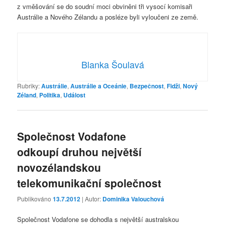
z vměšování se do soudní moci obviněni tři vysocí komisaři
Austrálie a Nového Zélandu a posléze byli vyloučeni ze země.
Blanka Šoulavá
Rubriky:
Austrálie
,
Austrálie a Oceánie
,
Bezpečnost
,
Fidži
,
Nový
Zéland
,
Politika
,
Událost
Společnost Vodafone
odkoupí druhou největší
novozélandskou
telekomunikační společnost
Publikováno
13.7.2012
| Autor:
Dominika Valouchová
Společnost Vodafone se dohodla s největší australskou