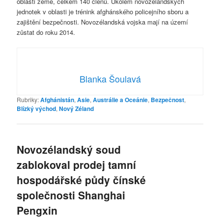
oblasti země, celkem 140 členů. Úkolem novozélandských
jednotek v oblasti je trénink afghánského policejního sboru a
zajištění bezpečnosti. Novozélandská vojska mají na území
zůstat do roku 2014.
Blanka Šoulavá
Rubriky:
Afghánistán
,
Asie
,
Austrálie a Oceánie
,
Bezpečnost
,
Blízký východ
,
Nový Zéland
Novozélandský soud
zablokoval prodej tamní
hospodářské půdy čínské
společnosti Shanghai
Pengxin