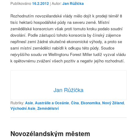
Publikováno
16.2.2012
| Autor:
Jan Růžička
Rozhodnutím novozélandské vlády mělo dojít k prodeji téměř 8
tisíc hektarů hospodářské půdy na severu země. Místní
zemědělské konsorcium však proti tomuto kroku podalo soudní
dovolání. Podle zástupců tohoto konsorcia by čínský zájemce
nepřinesl zemi žádné skutečné ekonomické výhody, a proto se
sami místní zemědělci nabídli k odkupu této půdy. Soudce
nejvyššího soudu ve Wellingtonu Forest Miller tudíž vyzval vládu
k opětovnému zvážení všech pozitiv a negativ jejího rozhodnutí.
Jan Růžička
Rubriky:
Asie
,
Austrálie a Oceánie
,
Čína
,
Ekonomika
,
Nový Zéland
,
Východní Asie
,
Zemědělství
Novozélandským městem