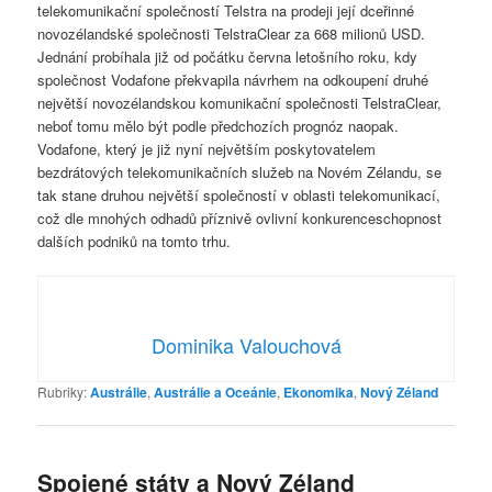
telekomunikační společností Telstra na prodeji její dceřinné
novozélandské společnosti TelstraClear za 668 milionů USD.
Jednání probíhala již od počátku června letošního roku, kdy
společnost Vodafone překvapila návrhem na odkoupení druhé
největší novozélandskou komunikační společnosti TelstraClear,
neboť tomu mělo být podle předchozích prognóz naopak.
Vodafone, který je již nyní největším poskytovatelem
bezdrátových telekomunikačních služeb na Novém Zélandu, se
tak stane druhou největší společností v oblasti telekomunikací,
což dle mnohých odhadů příznivě ovlivní konkurenceschopnost
dalších podniků na tomto trhu.
Dominika Valouchová
Rubriky:
Austrálie
,
Austrálie a Oceánie
,
Ekonomika
,
Nový Zéland
Spojené státy a Nový Zéland