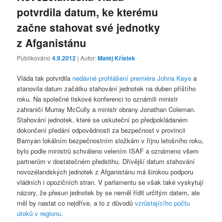
potvrdila datum, ke kterému
začne stahovat své jednotky
z Afganistánu
Publikováno
4.9.2012
| Autor:
Matěj Křístek
Vláda tak potvrdila
nedávné prohlášení premiéra Johna Keye
a
stanovila datum začátku stahování jednotek na duben příštího
roku. Na společné tiskové konferenci to oznámili ministr
zahraničí Murray McCully a ministr obrany Jonathan Coleman.
Stahování jednotek, které se uskuteční po předpokládaném
dokončení předání odpovědnosti za bezpečnost v provincii
Bamyan lokálním bezpečnostním složkám v říjnu letošního roku,
bylo podle ministrů schváleno velením ISAF a oznámeno všem
partnerům v dostatečném předstihu. Dřívější datum stahování
novozélandských jednotek z Afganistánu má širokou podporu
vládních i opozičních stran. V parlamentu se však také vyskytují
názory, že přesun jednotek by se neměl řídit určitým datem, ale
měl by nastat co nejdříve, a to z důvodů
vzrůstajícího počtu
útoků v regionu
.