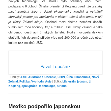
nových technologií. Ve středu bylo premiéry obou zemí
podepsáno 6 dohod. Čínský premiér Li Keqiang uvedl, že „
vztahy
mezi zeměmi jsou v dobré ekonomické kondici a vytvářejí
obrovský prostor pro spolupráci v oblasti zelené ekonomie, v níž
je Nový Zéland silný
“. Obchod mezi oběma zeměmi dosáhl
v minulém roce hodnoty 12,14 miliard USD. Nový Zéland je také
oblíbenou destinací čínských turistů. Podle novozélandských
statistik jich do země přijede více než 200 000 a ročně zde utratí
kolem 555 miliónů USD.
Pavel Lopušník
Rubriky:
Asie
,
Austrálie a Oceánie
,
CHIN
,
Čína
,
Ekonomika
,
Nový
Zéland
,
Politika
,
Východní Asie
|
Štítky:
bilaterální jednání
,
Li
Keqiang
,
spolupráce
,
technologie
,
turisus
Mexiko podpořilo japonskou