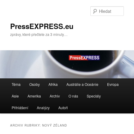
Přejít
Přejít
k
k
Hleda
hlavnímu
obsahu
obsahu
postranního
PressEXPRESS.eu
webu
panelu
zprávy, které přečtete za 3 minuty…
Hlavní
Téma
Osoby
Afrika
Austrálie a Oceánie
Evropa
navigační
menu
Asie
Amerika
Archiv
O nás
Speciály
Přihlášení
Analýzy
Autoři
ARCHIV RUBRIKY:
NOVÝ ZÉLAND