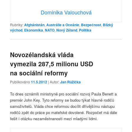
Dominika Valouchová
Rubriky:
Afghánistán
,
Austrálie a Oceánie
,
Bezpečnost
,
Blízký
východ
,
Ekonomika
,
NATO
,
Nový Zéland
,
Politika
Novozélandská vláda
vymezila 287,5 milionu USD
na sociální reformy
Publikováno
11.5.2012
| Autor:
Jan Růžička
To dnes oznámili ministryně pro sociální rozvoj Paula Benett a
premiér John Key. Tyto reformy se budou týkat hlavně rodičů
samoživitelů. Vláda chce reformou docílit dřívějšímu nástupu
rodičů zpět do práce po mateřské dovolené. Rozpočet má dále
řešit i otázku nezaměstnanosti mezi mladými lidmi.