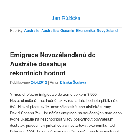
Jan Růžička
Rubriky:
Austrálie
,
Austrálie a Oceánie
,
Ekonomika
,
Nový Zéland
Emigrace Novozélanďanů do
Austrálie dosahuje
rekordních hodnot
Publikováno
24.4.2012
| Autor:
Blanka Šoulavá
V měsíci březnu imigrovalo do země celkem 3 900
Novozélanďanů, meziročně tak vzrostla tato hodnota přibližně o
8%. Hlavní představitel novozélandské labouristické strany
David Shearer řekl, že nárůst emigrace na současných tisíc osob
týdně ukazuje na neschopnost vlády poskytnout obyvatelům
dostatek pracovních příležitostí a nastartovat ekonomiku. Od
listopadu 2008, kdy současný premiér země John Key nastoupil