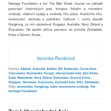
Heritage Foundation a list The Wall Street Journal na základě
porovnání vlastnických práv, korupce, fiskální a monetární
svobody, vládních výdajů a svobody trhu práce, finančního trhu,
investování, obchodu a podnikání. Celkové 1. místo obsadil
Hongkong, za ním následoval Singapur, Austrálie, Nový Zéland a
Švýcarsko. Na spodní příčce seznamu se umístila Zimbabwe,
Kuba a Severní Korea.
Veronika Řezáčová
Rubriky:
Albánie
,
Austrálie
,
Balkán
,
BS
,
Bulharsko
,
Černá Hora
,
Chorvatsko
,
Ekonomika
,
Evropa
,
Jihovýchodní Asie
,
jižní Afrika
,
Kuba
,
Makedonie
,
Nový Zéland
,
Rumunsko
,
Severní Korea
,
Singapur
,
Slovinsko
,
Švýcarsko
,
Východní Asie
,
WSJ
,
Zimbabwe
|
Štítky:
ekonomika
,
Hongkong
,
index ekonomické svobody
,
The
Heritage Foundation