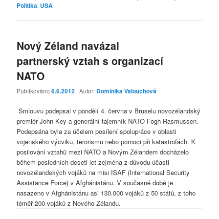
Politika
,
USA
Nový Zéland navázal
partnerský vztah s organizací
NATO
Publikováno
6.6.2012
| Autor:
Dominika Valouchová
Smlouvu podepsal v pondělí 4. června v Bruselu novozélandský
premiér John Key a generální tajemník NATO Fogh Rasmussen.
Podepsána byla za účelem posílení spolupráce v oblasti
vojenského výcviku, terorismu nebo pomoci při katastrofách. K
posilování vztahů mezi NATO a Novým Zélandem docházelo
během posledních deseti let zejména z důvodu účasti
novozélandských vojáků na misi ISAF (International Security
Assistance Force) v Afghánistánu. V současné době je
nasazeno v Afghánistánu asi 130.000 vojáků z 50 států, z toho
téměř 200 vojáků z Nového Zélandu.