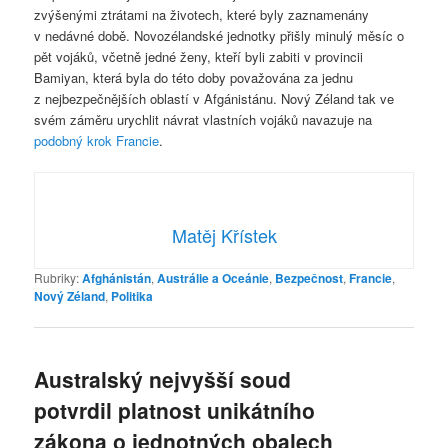
zvýšenými ztrátami na životech, které byly zaznamenány
v nedávné době. Novozélandské jednotky přišly minulý měsíc o
pět vojáků, včetně jedné ženy, kteří byli zabiti v provincii
Bamiyan, která byla do této doby považována za jednu
z nejbezpečnějších oblastí v Afgánistánu. Nový Zéland tak ve
svém záměru urychlit návrat vlastních vojáků navazuje na
podobný krok Francie
.
Matěj Křístek
Rubriky:
Afghánistán
,
Austrálie a Oceánie
,
Bezpečnost
,
Francie
,
Nový Zéland
,
Politika
Australský nejvyšší soud
potvrdil platnost unikátního
zákona o jednotných obalech