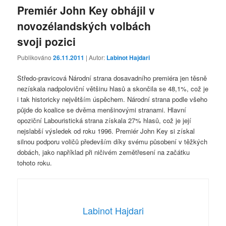
Premiér John Key obhájil v
novozélandských volbách
svoji pozici
Publikováno
26.11.2011
| Autor:
Labinot Hajdari
Středo-pravicová Národní strana dosavadního premiéra jen těsně
nezískala nadpoloviční většinu hlasů a skončila se 48,1%, což je
i tak historicky největším úspěchem. Národní strana podle všeho
půjde do koalice se dvěma menšinovými stranami. Hlavní
opoziční Labouristická strana získala 27% hlasů, což je její
nejslabší výsledek od roku 1996. Premiér John Key si získal
silnou podporu voličů především díky svému působení v těžkých
dobách, jako například při ničivém zemětřesení na začátku
tohoto roku.
Labinot Hajdari