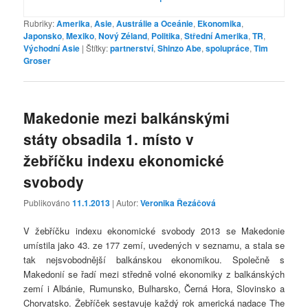
Rubriky:
Amerika
,
Asie
,
Austrálie a Oceánie
,
Ekonomika
,
Japonsko
,
Mexiko
,
Nový Zéland
,
Politika
,
Střední Amerika
,
TR
,
Východní Asie
|
Štítky:
partnerství
,
Shinzo Abe
,
spolupráce
,
Tim
Groser
Makedonie mezi balkánskými
státy obsadila 1. místo v
žebříčku indexu ekonomické
svobody
Publikováno
11.1.2013
| Autor:
Veronika Řezáčová
V žebříčku indexu ekonomické svobody 2013 se Makedonie
umístila jako 43. ze 177 zemí, uvedených v seznamu, a stala se
tak nejsvobodnější balkánskou ekonomikou. Společně s
Makedonií se řadí mezi středně volné ekonomiky z balkánských
zemí i Albánie, Rumunsko, Bulharsko, Černá Hora, Slovinsko a
Chorvatsko. Žebříček sestavuje každý rok americká nadace The