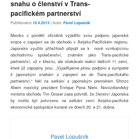
snahu o členství v Trans-
pacifickém partnerství
Publikováno
10.4.2013
| Autor:
Pavel Lopušník
Mexiko v pondělí oficiálně vyjádřilo svou podporu japonské
snaze o zapojení se do obchodu v Asijsko-Pacifickém regionu.
Japonsko využilo příležitosti připojit se k nově vznikajícímu
obchodnímu společenství, známém jako Trans-pacifické
partnerství, už v březnu, ale očekávalo reakci dalších 11 zemí,
které již zapojeny jsou. „
Vyjadřujeme plnou podporu a sympatie
k japonským snahám o zapojení se do Trans-pacifického
partnerství
,“ řekl na setkání s japonským premiérem Shinzo
Abem mexický prezident Enrique Pena Nieto. Novozélandský
ministra obchodu Tim Groser zase potvrdil, že členství Japonska
by mohlo být potvrzeno na setkání zemí Asijsko-pacifické
ekonomické spolupráce konané ve dnech 20. a 21. dubna.
Pavel Lopušník