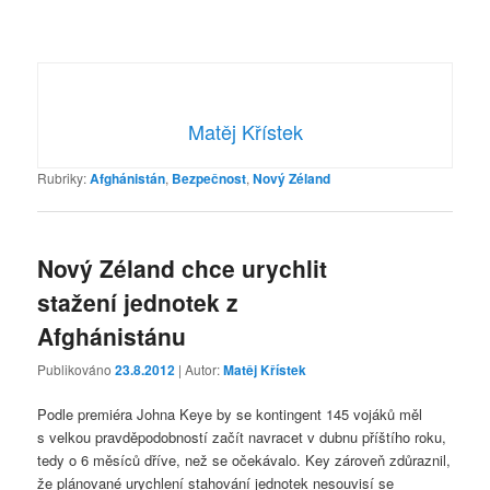
Matěj Křístek
Rubriky:
Afghánistán
,
Bezpečnost
,
Nový Zéland
Nový Zéland chce urychlit
stažení jednotek z
Afghánistánu
Publikováno
23.8.2012
| Autor:
Matěj Křístek
Podle premiéra Johna Keye by se kontingent 145 vojáků měl
s velkou pravděpodobností začít navracet v dubnu příštího roku,
tedy o 6 měsíců dříve, než se očekávalo. Key zároveň zdůraznil,
že plánované urychlení stahování jednotek nesouvisí se