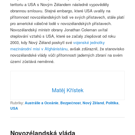
teritoriu a USA s Novým Zélandem následně vypověděly
obrannou smlouvu. Stejné embargo, které USA uvalily na
přítomnost novozélandských lodí ve svých přístavech, stále platí
pro americké válečné lodě v novozélandských přístavech.
Novozélandský ministr obrany Jonathan Coleman uvítal
oteplování vztahů s USA, které se začaly zlepšovat od roku
2003, kdy Nový Zéland poskytl své
vojenské jednotky
mezinárodní misi v Afghánistánu
, avšak zdůraznil, že stanovisko
novozélandské vlády vůči přítomnosti jaderných zbraní na svém
území zůstává neměnné.
Matěj Křístek
Rubriky:
Austrálie a Oceánie
,
Bezpečnost
,
Nový Zéland
,
Politika
,
USA
Novozélandská vláda