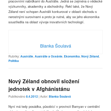
pracovními nabídkami do Austrálie. Jedná se zejména o vědecké
výzkumníky, akademiky a obchodníky. Řekl také, že Nový
Zéland není schopen Austrálii konkurovat v oblasti obchodu s
nerostnými surovinami a proto je nutné, aby se jeho ekonomika
soustředila na oblast vývoje inovativních technologií.
Blanka Šoulavá
Rubriky:
Austrálie
,
Austrálie a Oceánie
,
Ekonomika
,
Nový Zéland
,
Politika
Nový Zéland obnovil složení
jednotek v Afghánistánu
Publikováno
8.4.2012
| Autor:
Blanka Šoulavá
Nyní má tedy posádka, působící v provincii Bamyan v centrální