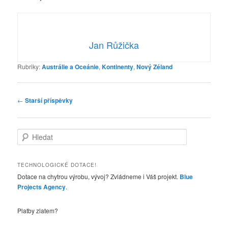
Jan Růžička
Rubriky:
Austrálie a Oceánie
,
Kontinenty
,
Nový Zéland
Navigace
←
Starší příspěvky
pro
příspěvky
H
l
e
d
TECHNOLOGICKÉ DOTACE!
a
Dotace na chytrou výrobu, vývoj? Zvládneme i Váš projekt.
Blue
t
Projects Agency
.
Platby zlatem?