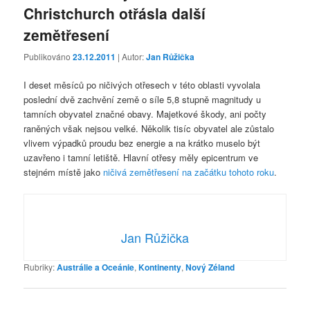
Christchurch otřásla další
zemětřesení
Publikováno
23.12.2011
| Autor:
Jan Růžička
I deset měsíců po ničivých otřesech v této oblasti vyvolala
poslední dvě zachvění země o síle 5,8 stupně magnitudy u
tamních obyvatel značné obavy. Majetkové škody, ani počty
raněných však nejsou velké. Několik tisíc obyvatel ale zůstalo
vlivem výpadků proudu bez energie a na krátko muselo být
uzavřeno i tamní letiště. Hlavní otřesy měly epicentrum ve
stejném místě jako
ničivá zemětřesení na začátku tohoto roku
.
Jan Růžička
Rubriky:
Austrálie a Oceánie
,
Kontinenty
,
Nový Zéland