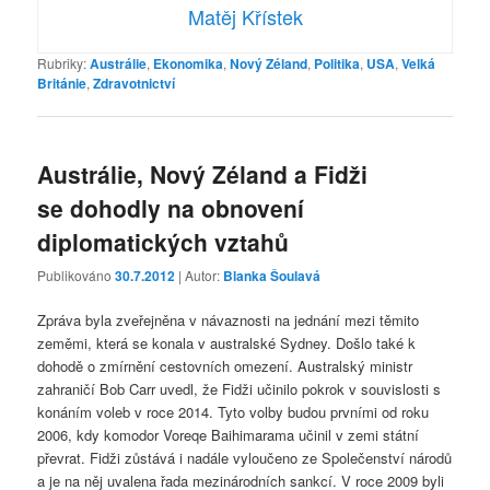
Matěj Křístek
Rubriky:
Austrálie
,
Ekonomika
,
Nový Zéland
,
Politika
,
USA
,
Velká
Británie
,
Zdravotnictví
Austrálie, Nový Zéland a Fidži
se dohodly na obnovení
diplomatických vztahů
Publikováno
30.7.2012
| Autor:
Blanka Šoulavá
Zpráva byla zveřejněna v návaznosti na jednání mezi těmito
zeměmi, která se konala v australské Sydney. Došlo také k
dohodě o zmírnění cestovních omezení. Australský ministr
zahraničí Bob Carr uvedl, že Fidži učinilo pokrok v souvislosti s
konáním voleb v roce 2014. Tyto volby budou prvními od roku
2006, kdy komodor Voreqe Baihimarama učinil v zemi státní
převrat. Fidži zůstává i nadále vyloučeno ze Společenství národů
a je na něj uvalena řada mezinárodních sankcí. V roce 2009 byli