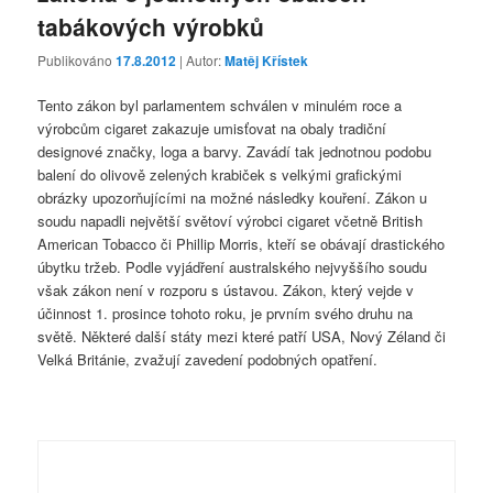
tabákových výrobků
Publikováno
17.8.2012
| Autor:
Matěj Křístek
Tento zákon byl parlamentem schválen v minulém roce a
výrobcům cigaret zakazuje umisťovat na obaly tradiční
designové značky, loga a barvy. Zavádí tak jednotnou podobu
balení do olivově zelených krabiček s velkými grafickými
obrázky upozorňujícími na možné následky kouření. Zákon u
soudu napadli největší světoví výrobci cigaret včetně British
American Tobacco či Phillip Morris, kteří se obávají drastického
úbytku tržeb. Podle vyjádření australského nejvyššího soudu
však zákon není v rozporu s ústavou. Zákon, který vejde v
účinnost 1. prosince tohoto roku, je prvním svého druhu na
světě. Některé další státy mezi které patří USA, Nový Zéland či
Velká Británie, zvažují zavedení podobných opatření.