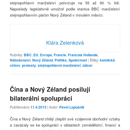
stejnopohlavní manželství potvrzuje na 55 až 60 % lidí.
Naposledy legislativně umožnil podle stanice BBC manželství
stejnopohlavním párům Nový Zéland v minulém měsíci.
Klára Zelenková
Rubriky:
BBC
,
EU
,
Evropa
,
Francie
,
Francois Hollande
,
Náboženství
,
Nový Zéland
,
Politika
,
Společnost
|
Štítky:
katolická
církev
,
protesty
,
stejnopohlavní manželství
,
zákon
Čína a Nový Zéland posilují
bilaterální spolupráci
Publikováno
11.4.2013
| Autor:
Pavel Lopušník
Čína a Nový Zéland chtějí zlepšit své vzájemné obchodní vztahy
a zavázaly se ke spolupráci v oblastech zemědělství, financí a