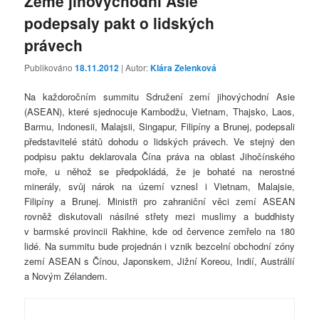
Země jihovýchodní Asie
podepsaly pakt o lidských
právech
Publikováno
18.11.2012
| Autor:
Klára Zelenková
Na každoročním summitu Sdružení zemí jihovýchodní Asie
(ASEAN), které sjednocuje Kambodžu, Vietnam, Thajsko, Laos,
Barmu, Indonesii, Malajsii, Singapur, Filipíny a Brunej, podepsali
představitelé států dohodu o lidských právech. Ve stejný den
podpisu paktu deklarovala Čína práva na oblast Jihočínského
moře, u něhož se předpokládá, že je bohaté na nerostné
minerály, svůj nárok na území vznesl i Vietnam, Malajsie,
Filipíny a Brunej. Ministři pro zahraniční věci zemí ASEAN
rovněž diskutovali násilné střety mezi muslimy a buddhisty
v barmské provincii Rakhine, kde od července zemřelo na 180
lidé. Na summitu bude projednán i vznik bezcelní obchodní zóny
zemí ASEAN s Čínou, Japonskem, Jižní Koreou, Indií, Austrálií
a Novým Zélandem.