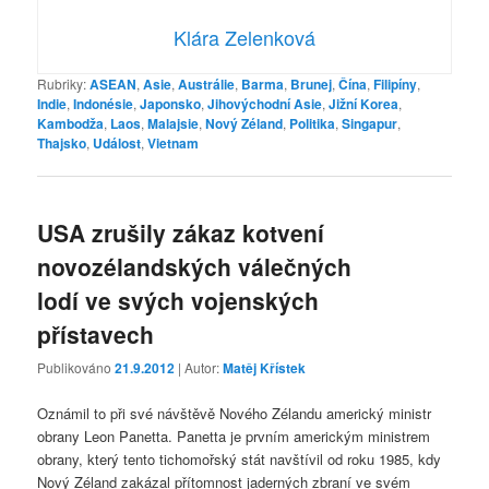
Klára Zelenková
Rubriky:
ASEAN
,
Asie
,
Austrálie
,
Barma
,
Brunej
,
Čína
,
Filipíny
,
Indie
,
Indonésie
,
Japonsko
,
Jihovýchodní Asie
,
Jižní Korea
,
Kambodža
,
Laos
,
Malajsie
,
Nový Zéland
,
Politika
,
Singapur
,
Thajsko
,
Událost
,
Vietnam
USA zrušily zákaz kotvení
novozélandských válečných
lodí ve svých vojenských
přístavech
Publikováno
21.9.2012
| Autor:
Matěj Křístek
Oznámil to při své návštěvě Nového Zélandu americký ministr
obrany Leon Panetta. Panetta je prvním americkým ministrem
obrany, který tento tichomořský stát navštívil od roku 1985, kdy
Nový Zéland zakázal přítomnost jaderných zbraní ve svém