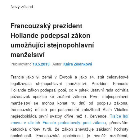
Nový zéland
Francouzský prezident
Hollande podepsal zákon
umožňující stejnopohlavní
manželství
Publikováno
18.5.2013
| Autor:
Klára Zelenková
Francie jako 9. země v Evropě a jako 14. stát celosvětově
legalizovala stejnopohlavní manželství. Prezident Francois
Hollande zákon podepsal poté, co v pátek ústavní rada odmítla
požadavek opozice ke zrušení zákona. První stejnopohlavní
manželství se mohou konat 10 dnů od podpisu zákona,
francouzský ministr pro parlamentní záležitosti Alain Vidalies
nepředpokládá první svatby dříve než 1. července.
Tisíce lidí
znovu v ulicích Francie protestovaly proti zákonu
, především
katolická církev tvrdí, že zákon znevažuje základní hodnoty
společnosti. Francouzská společnost je rovněž rozdělená,