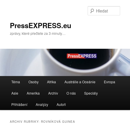
Přejít
Přejít
k
k
Hleda
hlavnímu
obsahu
obsahu
postranního
PressEXPRESS.eu
webu
panelu
zprávy, které přečtete za 3 minuty…
Hlavní
Téma
Osoby
Afrika
Austrálie a Oceánie
Evropa
navigační
menu
Asie
Amerika
Archiv
O nás
Speciály
Přihlášení
Analýzy
Autoři
ARCHIV RUBRIKY:
ROVNÍKOVÁ GUINEA