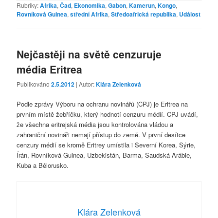
Rubriky:
Afrika
,
Čad
,
Ekonomika
,
Gabon
,
Kamerun
,
Kongo
,
Rovníková Guinea
,
střední Afrika
,
Středoafrická republika
,
Událost
Nejčastěji na světě cenzuruje
média Eritrea
Publikováno
2.5.2012
| Autor:
Klára Zelenková
Podle zprávy Výboru na ochranu novinářů (CPJ) je Eritrea na
prvním místě žebříčku, který hodnotí cenzuru médií. CPJ uvádí,
že všechna eritrejská média jsou kontrolována vládou a
zahraniční novináři nemají přístup do země. V první desítce
cenzury médií se kromě Eritrey umístila i Severní Korea, Sýrie,
Írán, Rovníková Guinea, Uzbekistán, Barma, Saudská Arábie,
Kuba a Bělorusko.
Klára Zelenková