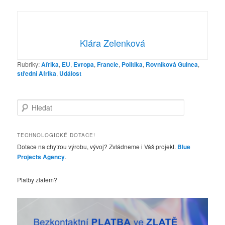
Klára Zelenková
Rubriky:
Afrika
,
EU
,
Evropa
,
Francie
,
Politika
,
Rovníková Guinea
,
střední Afrika
,
Událost
H
l
e
d
TECHNOLOGICKÉ DOTACE!
a
Dotace na chytrou výrobu, vývoj? Zvládneme i Váš projekt.
Blue
t
Projects Agency
.
Platby zlatem?