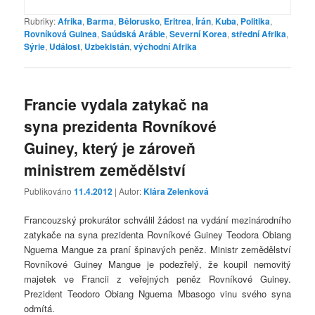
Rubriky:
Afrika
,
Barma
,
Bělorusko
,
Eritrea
,
Írán
,
Kuba
,
Politika
,
Rovníková Guinea
,
Saúdská Arábie
,
Severní Korea
,
střední Afrika
,
Sýrie
,
Událost
,
Uzbekistán
,
východní Afrika
Francie vydala zatykač na
syna prezidenta Rovníkové
Guiney, který je zároveň
ministrem zemědělství
Publikováno
11.4.2012
| Autor:
Klára Zelenková
Francouzský prokurátor schválil žádost na vydání mezinárodního
zatykače na syna prezidenta Rovníkové Guiney Teodora Obiang
Nguema Mangue za praní špinavých peněz. Ministr zemědělství
Rovníkové Guiney Mangue je podezřelý, že koupil nemovitý
majetek ve Francii z veřejných peněz Rovníkové Guiney.
Prezident Teodoro Obiang Nguema Mbasogo vinu svého syna
odmítá.