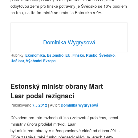
odbytovou zemí pro finské potraviny je Švédsko se 16% podílem
na trhu, na třetím místě se umístilo Estonsko s 9%.
Dominika Wygrysová
Rubriky:
Ekonomika
,
Estonsko
,
EU
,
Finsko
,
Rusko
,
Švédsko
,
Událost
,
Východní Evropa
Estonský ministr obrany Mart
Laar podal rezignaci
Publikováno
7.5.2012
| Autor:
Dominika Wygrysová
Důvodem pro toto rozhodnutí jsou zdravotní problémy, neboť
ministr v únoru prodělal mrtvici. Laar
byl ministrem obrany v středopravicové vládě od dubna 2011.
Dříve zastával také funkci předsedy vlády (v letech 1992-