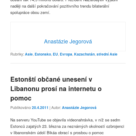
naději na další pokračování pozitivního trendu bilaterální
spolupráce obou zemí.
Anastázie Jegorová
Rubriky:
Asie
,
Estonsko
,
EU
,
Evropa
,
Kazachstán
,
střední Asie
Estonští občané unesení v
Libanonu prosí na internetu o
pomoc
Publikováno
20.4.2011
| Autor:
Anastázie Jegorová
Na serveru YouTube se objevila videonahrávka, v níž se sedm
Estonců zajatých 23. března za neznámých okolností ozbrojenci
v libanonském údolí Bikáa obrací s prosbou o pomoc