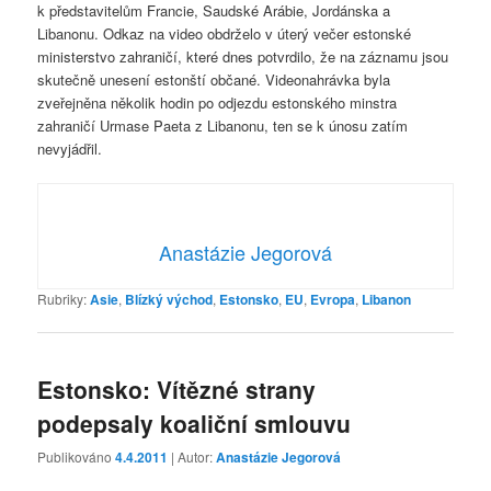
k představitelům Francie, Saudské Arábie, Jordánska a
Libanonu. Odkaz na video obdrželo v úterý večer estonské
ministerstvo zahraničí, které dnes potvrdilo, že na záznamu jsou
skutečně unesení estonští občané. Videonahrávka byla
zveřejněna několik hodin po odjezdu estonského minstra
zahraničí Urmase Paeta z Libanonu, ten se k únosu zatím
nevyjádřil.
Anastázie Jegorová
Rubriky:
Asie
,
Blízký východ
,
Estonsko
,
EU
,
Evropa
,
Libanon
Estonsko: Vítězné strany
podepsaly koaliční smlouvu
Publikováno
4.4.2011
| Autor:
Anastázie Jegorová