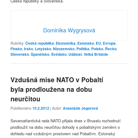
České republiky a Slovenska.
Dominika Wygrysová
Rubriky:
Česká republika
,
Ekonomika
,
Estonsko
,
EU
,
Evropa
,
Finsko
,
Irsko
,
Lotyšsko
,
Nizozemsko
,
Politika
,
Polsko
,
Řecko
,
Slovensko
,
Španělsko
,
Švédsko
,
Událost
,
Velká Británie
Vzdušná mise NATO v Pobaltí
byla prodloužena na dobu
neurčitou
Publikováno
10.2.2012
| Autor:
Anastázie Jegorová
Severoatlantická rada NATO přijala dnes v Bruselu rozhodnutí
prodloužit na dobu neurčitou dohody s pobaltskými zeměmi o
dohledu nad vzdušným prostorem nad Pobaltím. Estonský