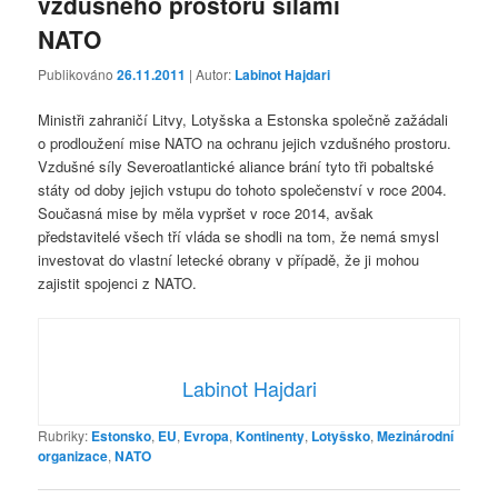
vzdušného prostoru silami
NATO
Publikováno
26.11.2011
| Autor:
Labinot Hajdari
Ministři zahraničí Litvy, Lotyšska a Estonska společně zažádali
o prodloužení mise NATO na ochranu jejich vzdušného prostoru.
Vzdušné síly Severoatlantické aliance brání tyto tři pobaltské
státy od doby jejich vstupu do tohoto společenství v roce 2004.
Současná mise by měla vypršet v roce 2014, avšak
představitelé všech tří vláda se shodli na tom, že nemá smysl
investovat do vlastní letecké obrany v případě, že ji mohou
zajistit spojenci z NATO.
Labinot Hajdari
Rubriky:
Estonsko
,
EU
,
Evropa
,
Kontinenty
,
Lotyšsko
,
Mezinárodní
organizace
,
NATO