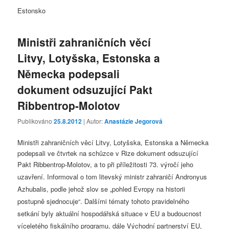
Estonsko
Ministři zahraničních věcí
Litvy, Lotyšska, Estonska a
Německa podepsali
dokument odsuzující Pakt
Ribbentrop-Molotov
Publikováno
25.8.2012
| Autor:
Anastázie Jegorová
Ministři zahraničních věcí Litvy, Lotyšska, Estonska a Německa
podepsali ve čtvrtek na schůzce v Rize dokument odsuzující
Pakt Ribbentrop-
Molotov, a to při příležitosti 73. výročí jeho
uzavření. Informoval o tom litevský ministr zahraničí Andronyus
Azhubalis, podle jehož slov se „pohled Evropy na historii
postupně sjednocuje“. Dalšími tématy tohoto pravidelného
setkání byly aktuální hospodářská situace v EU a budoucnost
víceletého fiskálního programu, dále Východní partnerství EU,