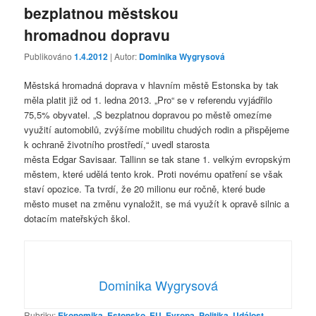
bezplatnou městskou
hromadnou dopravu
Publikováno
1.4.2012
| Autor:
Dominika Wygrysová
Městská hromadná doprava v hlavním městě Estonska by tak
měla platit již od 1. ledna 2013. „Pro“ se v referendu vyjádřilo
75,5% obyvatel. „S bezplatnou dopravou po městě omezíme
využití automobilů, zvýšíme mobilitu chudých rodin a přispějeme
k ochraně životního prostředí,“ uvedl starosta
města Edgar Savisaar. Tallinn se tak stane 1. velkým evropským
městem, které udělá tento krok. Proti novému opatření se však
staví opozice. Ta tvrdí, že 20 milionu eur ročně, které bude
město muset na změnu vynaložit, se má využít k opravě silnic a
dotacím mateřských škol.
Dominika Wygrysová
Rubriky:
Ekonomika
,
Estonsko
,
EU
,
Evropa
,
Politika
,
Událost