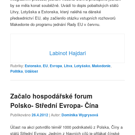
by se měla konat souběžně. Uvádí to dopis pobaltských států
Litvy, Lotyšska a Estonska, který naléhá na dánské
předsednictví EU, aby začlenilo otázku vstupních rozhovorů
Makedonie do programu jednání Rady EU v červnu.
Labinot Hajdari
Rubriky:
Estonsko
,
EU
,
Evropa
,
Litva
,
Lotyšsko
,
Makedonie
,
Politika
,
Událost
Začalo hospodářské forum
Polsko- Střední Evropa- Čína
Publikováno
26.4.2012
| Autor:
Dominika Wygrysová
Účast na akci potvrdilo téměř 1000 podnikatelů z Polska, Číny a
států Střední Evropy. Jedním z hlavních cílů je přilákat čínské