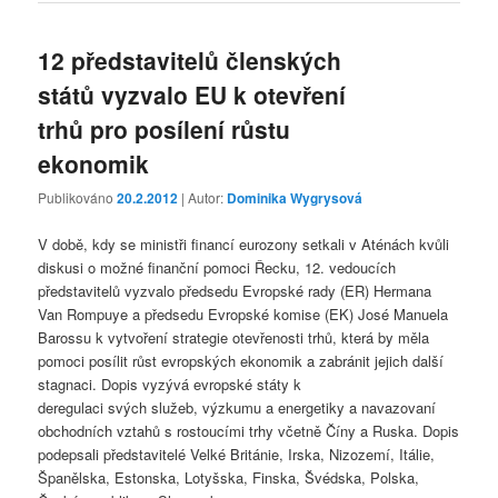
12 představitelů členských
států vyzvalo EU k otevření
trhů pro posílení růstu
ekonomik
Publikováno
20.2.2012
| Autor:
Dominika Wygrysová
V době, kdy se ministři financí eurozony setkali v Aténách kvůli
diskusi o možné finanční pomoci Řecku, 12. vedoucích
představitelů vyzvalo předsedu Evropské rady (ER) Hermana
Van Rompuye a předsedu Evropské komise (EK) José Manuela
Barossu k vytvoření strategie otevřenosti trhů, která by měla
pomoci posílit růst evropských ekonomik a zabránit jejich další
stagnaci. Dopis vyzývá evropské státy k
deregulaci svých služeb, výzkumu a energetiky a navazovaní
obchodních vztahů s rostoucími trhy včetně Číny a Ruska. Dopis
podepsali představitelé Velké Británie, Irska, Nizozemí, Itálie,
Španělska, Estonska, Lotyšska, Finska, Švédska, Polska,