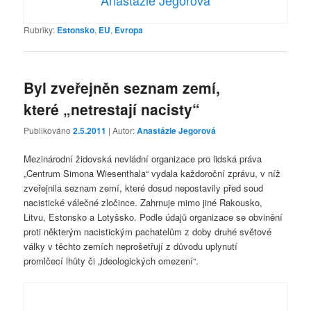
Anastázie Jegorová
Rubriky:
Estonsko
,
EU
,
Evropa
Byl zveřejněn seznam zemí,
které „netrestají nacisty“
Publikováno
2.5.2011
| Autor:
Anastázie Jegorová
Mezinárodní židovská nevládní organizace pro lidská práva
„Centrum Simona Wiesenthala“ vydala každoroční zprávu, v níž
zveřejnila seznam zemí, které dosud nepostavily před soud
nacistické válečné zločince. Zahrnuje mimo jiné Rakousko,
Litvu, Estonsko a Lotyšsko. Podle údajů organizace se obvinění
proti některým nacistickým pachatelům z doby druhé světové
války v těchto zemích neprošetřují z důvodu uplynutí
promlčecí lhůty či „ideologických omezení“.