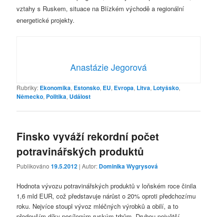
vztahy s Ruskem, situace na Blízkém východě a regionální
energetické projekty.
Anastázie Jegorová
Rubriky:
Ekonomika
,
Estonsko
,
EU
,
Evropa
,
Litva
,
Lotyšsko
,
Německo
,
Politika
,
Událost
Finsko vyváží rekordní počet
potravinářských produktů
Publikováno
19.5.2012
| Autor:
Dominika Wygrysová
Hodnota vývozu potravinářských produktů v loňském roce činila
1,6 mld EUR, což představuje nárůst o 20% oproti předchozímu
roku. Nejvíce stoupl vývoz mléčných výrobků a obilí, a to
především díky posíleným ruským trhům. Druhou největší