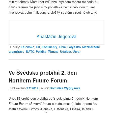
ministr obrany Mart Laar zdůraznil význam tohoto rozhodnutí,
díky kterému dle jeho slov pobaltské země nebudou muset
financovat velmi nákladný a složitý systém vzdušné obrany.
Anastázie Jegorová
Rubriky:
Estonsko
,
EU
,
Kontinenty
,
Litva
,
Lotyšsko
,
Mezinárodní
organizace
,
NATO
,
Politika
,
Témata
,
Událost
,
Útvar
Ve Švédsku probíhá 2. den
Northern Future Forum
Publikováno
9.2.2012
| Autor:
Dominika Wygrysová
Dnes již druhý den probíhá ve Stockholmu 2. ročník Northern
Future Forum (Severní forum o budoucnosti), kde 9 premiéru
států severní Evropy -Dánska, Estonska, Finska, Islandu,