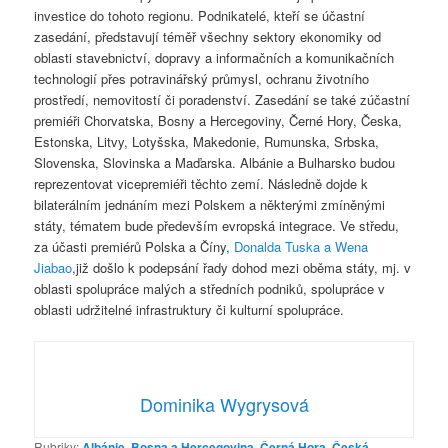
investice do tohoto regionu. Podnikatelé, kteří se účastní
zasedání, představují téměř všechny sektory ekonomiky od
oblasti stavebnictví, dopravy a informačních a komunikačních
technologií přes potravinářský průmysl, ochranu životního
prostředí, nemovitostí či poradenství. Zasedání se také zúčastní
premiéři Chorvatska, Bosny a Hercegoviny, Černé Hory, Česka,
Estonska, Litvy, Lotyšska, Makedonie, Rumunska, Srbska,
Slovenska, Slovinska a Maďarska. Albánie a Bulharsko budou
reprezentovat vicepremiéři těchto zemí. Následně dojde k
bilaterálním jednáním mezi Polskem a některými zmíněnými
státy, tématem bude především evropská integrace. Ve středu,
za účasti premiérů Polska a Číny,
Donalda Tuska a Wena
Jiabao
,již došlo k podepsání řady dohod mezi oběma státy, mj. v
oblasti spolupráce malých a středních podniků, spolupráce v
oblasti udržitelné infrastruktury či kulturní spolupráce.
Dominika Wygrysová
Rubriky:
Albánie
,
Bosna a Hercegovina
,
Černá Hora
,
Česká