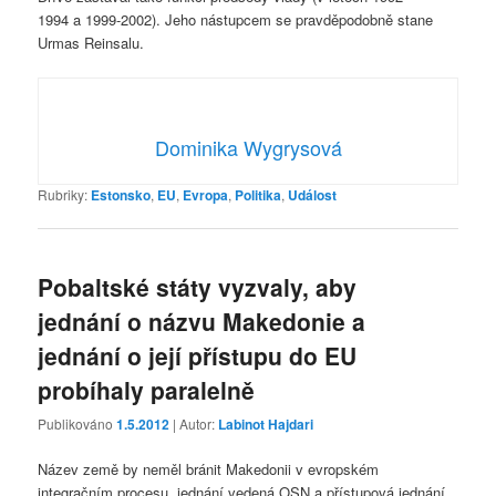
1994 a 1999-2002). Jeho nástupcem se pravděpodobně stane
Urmas Reinsalu.
Dominika Wygrysová
Rubriky:
Estonsko
,
EU
,
Evropa
,
Politika
,
Událost
Pobaltské státy vyzvaly, aby
jednání o názvu Makedonie a
jednání o její přístupu do EU
probíhaly paralelně
Publikováno
1.5.2012
| Autor:
Labinot Hajdari
Název země by neměl bránit Makedonii v evropském
integračním procesu, jednání vedená OSN a přístupová jednání