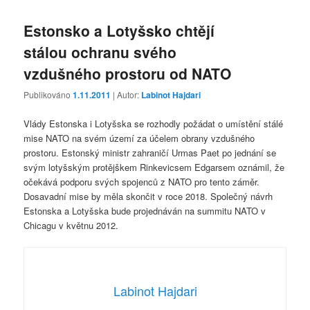
Estonsko a Lotyšsko chtějí
stálou ochranu svého
vzdušného prostoru od NATO
Publikováno
1.11.2011
| Autor:
Labinot Hajdari
Vlády Estonska i Lotyšska se rozhodly požádat o umístění stálé
mise NATO na svém území za účelem obrany vzdušného
prostoru. Estonský ministr zahraničí Urmas Paet po jednání se
svým lotyšským protějškem Rinkevicsem Edgarsem oznámil, že
očekává podporu svých spojenců z NATO pro tento záměr.
Dosavadní mise by měla skončit v roce 2018. Společný návrh
Estonska a Lotyšska bude projednáván na summitu NATO v
Chicagu v květnu 2012.
Labinot Hajdari