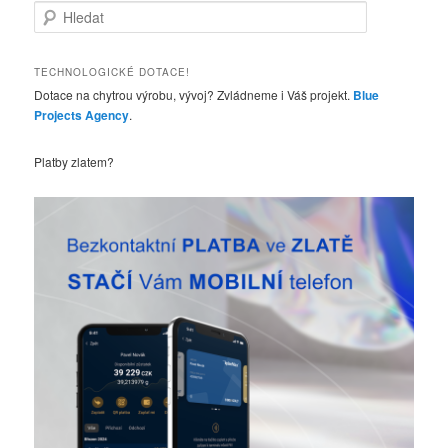
H
l
e
d
TECHNOLOGICKÉ DOTACE!
a
Dotace na chytrou výrobu, vývoj? Zvládneme i Váš projekt.
Blue
t
Projects Agency
.
Platby zlatem?