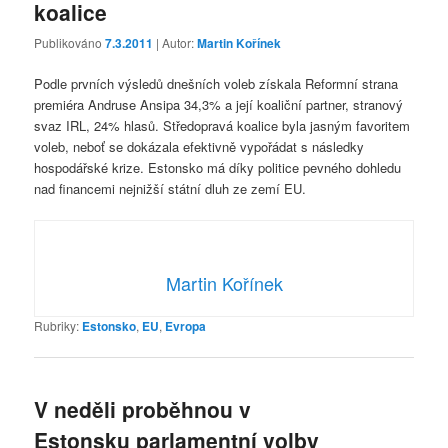
koalice
Publikováno
7.3.2011
| Autor:
Martin Kořínek
Podle prvních výsledů dnešních voleb získala Reformní strana
premiéra Andruse Ansipa 34,3% a její koaliční partner, stranový
svaz IRL, 24% hlasů. Středopravá koalice byla jasným favoritem
voleb, neboť se dokázala efektivně vypořádat s následky
hospodářské krize. Estonsko má díky politice pevného dohledu
nad financemi nejnižší státní dluh ze zemí EU.
Martin Kořínek
Rubriky:
Estonsko
,
EU
,
Evropa
V neděli proběhnou v
Estonsku parlamentní volby