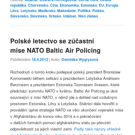
republika
,
Chorvatsko
,
Čína
,
Ekonomika
,
Estonsko
,
EU
,
Evropa
,
Litva
,
Lotyšsko
,
Maďarsko
,
Makedonie
,
Politika
,
Polsko
,
Slovensko
,
Slovinsko
,
Srbsko
,
Událost
,
Wen Jiabao
Polské letectvo se zúčastní
mise NATO Baltic Air Policing
Publikováno
18.4.2012
| Autor:
Dominika Wygrysová
Rozhodnutí o tomto kroku podepsal polský prezident Bronislaw
Komorowski během setkání s prezidentem Lotyšska Andrisem
Berzinsem a prezidentem Estonska Toomasem Ilvesem, které
předchází summitu NATO v květnu. Baltic Air Policing je úkol
související s misí NATO, v němž jde o dohled nad vzdušným
prostorem Estonska, Litvy a Lotyšska. Státnici dále hovořili o
provádění úplné strategie NATO ve věci ukončení vojenské mise
v Afghánistánu do konce roku 2014 a o pokračování
v dalších formách pomoci afghánskému státu po převzetí
odpovědnosti za jejich vlastní zemi.
Padly také názory ohledně