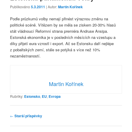
Publikováno
5.3.2011
| Autor:
Martin Kořínek
Podle průzkumů volby nemají přinést výraznou změnu na
politické scéně. Vítězem by se měla se ziskem 20-30% hlasů
stát vládnoucí Reformní strana premiéra Andruse Ansipa.
Estonská ekonomika je v posledních měsících na vzestupu a
díky přijetí eura vzrostl i export. Ač se Estonsku daří nejlépe
z pobaltských zemí, stále se potýká s více než 10%
nezaměstnaností.
Martin Kořínek
Rubriky:
Estonsko
,
EU
,
Evropa
Navigace
←
Starší příspěvky
pro
příspěvky