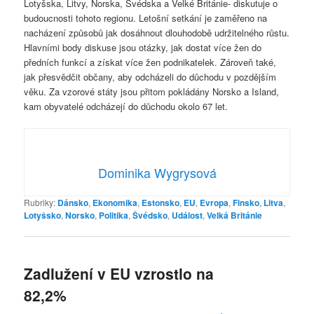
Lotyšska, Litvy, Norska, Švédska a Velké Británie- diskutuje o
budoucnosti tohoto regionu. Letošní setkání je zaměřeno na
nacházení způsobů jak dosáhnout dlouhodobě udržitelného růstu.
Hlavními body diskuse jsou otázky, jak dostat více žen do
předních funkcí a získat více žen podnikatelek. Zároveň také,
jak přesvědčit občany, aby odcházeli do důchodu v pozdějším
věku. Za vzorové státy jsou přitom pokládány Norsko a Island,
kam obyvatelé odcházejí do důchodu okolo 67 let.
Dominika Wygrysová
Rubriky:
Dánsko
,
Ekonomika
,
Estonsko
,
EU
,
Evropa
,
Finsko
,
Litva
,
Lotyšsko
,
Norsko
,
Politika
,
Švédsko
,
Událost
,
Velká Británie
Zadlužení v EU vzrostlo na
82,2%