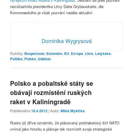
nynějších kroků Ruska v Kaliningradu.
Jednání se přes pozvání
nezúčastnila prezidentka Litvy Dalia Grybauskaite, dle
Komorowského je však pozvání nadále aktuální.
Dominika Wygrysová
Rubriky:
Bezpečnost
,
Estonsko
,
EU
,
Evropa
,
Litva
,
Lotyšsko
,
Politika
,
Polsko
,
Událost
Polsko a pobaltské státy se
obávají rozmístění ruských
raket v Kaliningradě
Publikováno
18.4.2012
| Autor:
Miloš Myšička
Rusko již dříve oznámilo, že plánovaný protiraketový štít NATO
vnímá jako hrozbu a plánuje tak rozmístit svoje strategické