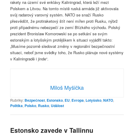
rakety na území své enklávy Kaliningrad, která leží mezi
Polskem a Litvou. Na tomto místě ruská armáda již aktivovala
svůj radarový varovný systém. NATO se snaží Rusko
přesvědčit, že protiraketový štít není mířen proti Rusku, nýbrž
proti případnému nebezpečí ze zemí Blízkého východu. Polský
prezident Bronislaw Komorowski se po setkání se svým
estonským a lotyšským protějškem k situaci vyjádřil takto:
„Musíme pozorně sledovat změny v regionální bezpečnostní
situaci, neboť jsme svědky toho, že Rusko plánuje nové systémy
v Kaliningradě i jinde“.
Miloš Myšička
Rubriky:
Bezpečnost
,
Estonsko
,
EU
,
Evropa
,
Lotyšsko
,
NATO
,
Politika
,
Polsko
,
Rusko
,
Událost
Estonsko zavede v Tallinnu