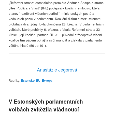
„Reformní strana“ estonského premiéra Andruse Ansipa a strana
„Res Publica a Vlast“ (IRL) podepsaly koaliční smlouvu, která
stanoví rozdělení vládních portfolií, ministerských postů a
vedoucích pozic v parlamentu. Koaliční diskuze mezi stranami
probíhala dva týdny, byla ukončena 23. března. V parlamentních
volbách, které proběhly 6. března, získala Reformní strana 33
křesel, její koaliční partner IRL 23 – původní středopravá vládní
koalice tím pádem obhájila svůj mandát a získala v parlamentu
většinu hlasů (56 ze 101).
Anastázie Jegorová
Rubriky:
Estonsko
,
EU
,
Evropa
V Estonských parlamentních
volbách zvítězila vládnoucí