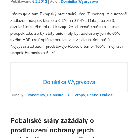
Publikováno
6.2.2012
| Autor:
Dominika Wygrysová
Informuje o tom Evropský statistický úřad (Eurostat). V eurozóně
zadlužení naopak kleslo o 0,3% na 87,4%. Data jsou ze 3.
čtvrtletí loňského roku. Ukazují, že „dluhové kritérium“, které
předpokládá, že by státy unie měly být zadluženy jen do 60%
svého HDP nyní splňuje pouze 13 z 27 členských států.
Nejvyšší zadlužení představuje Řecko s téměř 160%, nejnižší
naopak Estonsko s 6,1%.
Dominika Wygrysová
Rubriky:
Ekonomika
,
Estonsko
,
EU
,
Evropa
,
Řecko
,
Událost
Pobaltské státy zažádaly o
prodloužení ochrany jejich