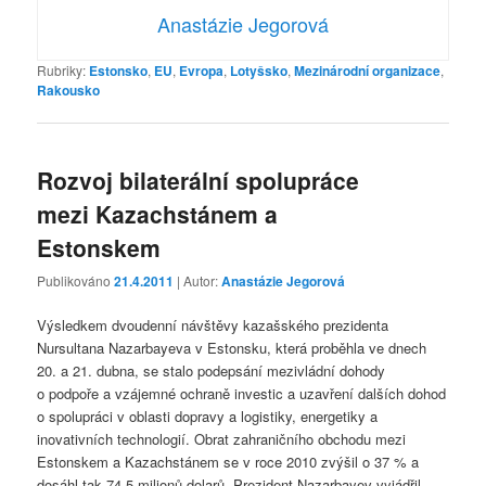
Anastázie Jegorová
Rubriky:
Estonsko
,
EU
,
Evropa
,
Lotyšsko
,
Mezinárodní organizace
,
Rakousko
Rozvoj bilaterální spolupráce
mezi Kazachstánem a
Estonskem
Publikováno
21.4.2011
| Autor:
Anastázie Jegorová
Výsledkem dvoudenní návštěvy kazašského prezidenta
Nursultana Nazarbayeva v Estonsku, která proběhla ve dnech
20. a 21. dubna, se stalo podepsání mezivládní dohody
o podpoře a vzájemné ochraně investic a uzavření dalších dohod
o spolupráci v oblasti dopravy a logistiky, energetiky a
inovativních technologií. Obrat zahraničního obchodu mezi
Estonskem a Kazachstánem se v roce 2010 zvýšil o 37 % a
dosáhl tak 74,5 milionů dolarů. Prezident Nazarbayev vyjádřil