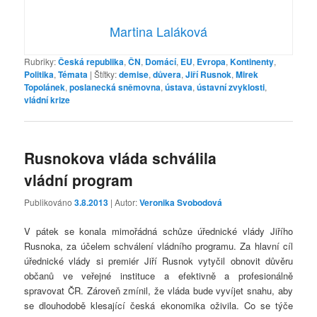
Martina Laláková
Rubriky:
Česká republika
,
ČN
,
Domácí
,
EU
,
Evropa
,
Kontinenty
,
Politika
,
Témata
|
Štítky:
demise
,
důvera
,
Jiří Rusnok
,
Mirek
Topolánek
,
poslanecká sněmovna
,
ústava
,
ústavní zvyklosti
,
vládní krize
Rusnokova vláda schválila
vládní program
Publikováno
3.8.2013
| Autor:
Veronika Svobodová
V pátek se konala mimořádná schůze úřednické vlády Jiřího
Rusnoka, za účelem schválení vládního programu. Za hlavní cíl
úřednické vlády si premiér Jiří Rusnok vytyčil obnovit důvěru
občanů ve veřejné instituce a efektivně a profesionálně
spravovat ČR. Zároveň zmínil, že vláda bude vyvíjet snahu, aby
se dlouhodobě klesající česká ekonomika oživila. Co se týče