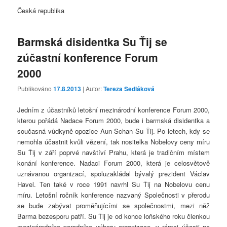
Česká republika
Barmská disidentka Su Ťij se
zúčastní konference Forum
2000
Publikováno
17.8.2013
| Autor:
Tereza Sedláková
Jedním z účastníků letošní mezinárodní konference Forum 2000,
kterou pořádá Nadace Forum 2000, bude i barmská disidentka a
současná vůdkyně opozice Aun Schan Su Ťij. Po letech, kdy se
nemohla účastnit kvůli vězení, tak nositelka Nobelovy ceny míru
Su Ťij v září poprvé navštíví Prahu, která je tradičním místem
konání konference. Nadaci Forum 2000, která je celosvětově
uznávanou organizací, spoluzakládal bývalý prezident Václav
Havel. Ten také v roce 1991 navrhl Su Ťij na Nobelovu cenu
míru. Letošní ročník konference nazvaný Společnosti v přerodu
se bude zabývat proměňujícími se společnostmi, mezi něž
Barma bezesporu patří. Su Ťij je od konce loňského roku členkou
mezinárodního poradního výboru organizace, v rámci účasti na