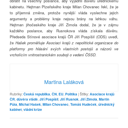
obrátit na všechny poslance, aby vyjádřili důvěru úřednickému
kabinetu. Hejtman Plzeňského kraje Milan Chovanec řekl, že je
to příjemná změna, protože nynější vláda vyslechne jejich
argumenty a problémy kraje nejsou brány na lehkou váhu.
Hejtman jihočeského kraje Jiří Zimola dodal, že je v zájmu
každého poslance, aby Rusnokova vláda získala důvěru.
Předseda Stínové asociace krajů ČR Jiří Pospíšil (ODS) uvedl,
že
Hašek proměňuje Asociaci krajů z nepolitické organizace do
platformy pro hlásání svých vlastních postojů a názorů ve
vrcholícím vnitrostranickém souboji o vedení ČSSD.
Martina Laláková
Rubriky:
Česká republika
,
ČN
,
EU
,
Politika
|
Štítky:
Asociace krajů
ČR
,
důvěra vládě
,
Jiří Pospíšil
,
Jiří Rusnok
,
Jiří Zimola
,
Martin
Půta
,
Michal Hašek
,
Milan Chovanec
,
Tomáš Hudeček
,
úřednický
kabinet
,
vládní krize