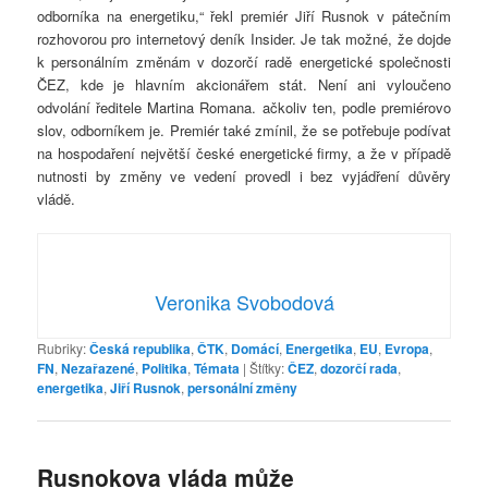
odborníka na energetiku,“ řekl premiér Jiří Rusnok v pátečním
rozhovorou pro internetový deník Insider. Je tak možné, že dojde
k personálním změnám v dozorčí radě energetické společnosti
ČEZ, kde je hlavním akcionářem stát. Není ani vyloučeno
odvolání ředitele Martina Romana. ačkoliv ten, podle premiérovo
slov, odborníkem je. Premiér také zmínil, že se potřebuje podívat
na hospodaření největší české energetické firmy, a že v případě
nutnosti by změny ve vedení provedl i bez vyjádření důvěry
vládě.
Veronika Svobodová
Rubriky:
Česká republika
,
ČTK
,
Domácí
,
Energetika
,
EU
,
Evropa
,
FN
,
Nezařazené
,
Politika
,
Témata
|
Štítky:
ČEZ
,
dozorčí rada
,
energetika
,
Jiří Rusnok
,
personální změny
Rusnokova vláda může