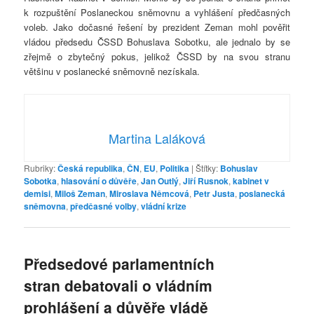
k rozpuštění Poslaneckou sněmovnu a vyhlášení předčasných
voleb. Jako dočasné řešení by prezident Zeman mohl pověřit
vládou předsedu ČSSD Bohuslava Sobotku, ale jednalo by se
zřejmě o zbytečný pokus, jelikož ČSSD by na svou stranu
většinu v poslanecké sněmovně nezískala.
Martina Laláková
Rubriky:
Česká republika
,
ČN
,
EU
,
Politika
|
Štítky:
Bohuslav
Sobotka
,
hlasování o důvěře
,
Jan Outlý
,
Jiří Rusnok
,
kabinet v
demisi
,
Miloš Zeman
,
Miroslava Němcová
,
Petr Justa
,
poslanecká
sněmovna
,
předčasné volby
,
vládní krize
Předsedové parlamentních
stran debatovali o vládním
prohlášení a důvěře vládě