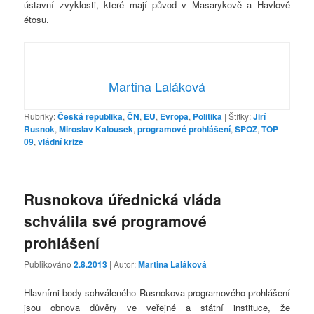
ústavní zvyklosti, které mají původ v Masarykově a Havlově
étosu.
Martina Laláková
Rubriky:
Česká republika
,
ČN
,
EU
,
Evropa
,
Politika
|
Štítky:
Jiří
Rusnok
,
Miroslav Kalousek
,
programové prohlášení
,
SPOZ
,
TOP
09
,
vládní krize
Rusnokova úřednická vláda
schválila své programové
prohlášení
Publikováno
2.8.2013
| Autor:
Martina Laláková
Hlavními body schváleného Rusnokova programového prohlášení
jsou obnova důvěry ve veřejné a státní instituce, že