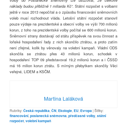
volby do Poslanecké sněmovny lze usuzovat, že celkové
náklady budou přibližně 1 miliarda Kč“.
Státní rozpočet s volbami
ještě v roce 2013 nepočítal a o způsobu financování sněmovních
voleb musí rozhodnout vláda. Letošní státní rozpočet stanovil
pouze výdaje na prezidentské a obecní volby ve výši 700 milionů
korun, z toho na prezidentské volby počítal se 600 milionů korun.
Sněmovní strany dostávají od státu příspěvek na svou činnost a
loňské hospodaření řady z nich skončilo ztrátou, a proto zatím
není zřejmé, kolik by věnovaly na volební kampaň. Vládní ODS
skončila se ztrátou přes 43 milionů korun, schodek v
hospodaření TOP 09 představoval 19,2 milionů korun a i ČSSD
má 16 milion korun ztrátu. S mírným přebytkem skončily Věci
veřejné, LIDEM a KSČM.
Martina Laláková
Rubriky:
Česká republika
,
ČN
,
Ekologie
,
EU
,
Evropa
|
Štítky:
financování
,
poslanecká sněmovna
,
předčasné volby
,
státní
rozpočet
,
volební kampaň