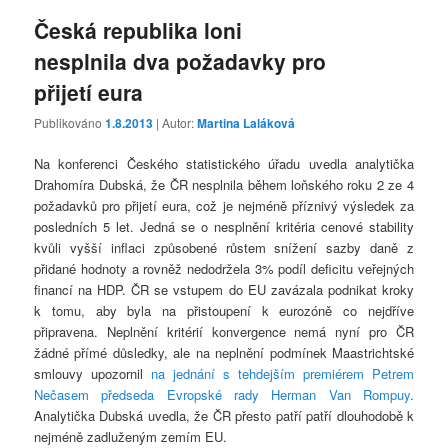
Česká republika loni
nesplnila dva požadavky pro
přijetí eura
Publikováno
1.8.2013
| Autor:
Martina Laláková
Na konferenci Českého statistického úřadu uvedla analytička
Drahomíra Dubská, že ČR nesplnila během loňského roku 2 ze 4
požadavků pro přijetí eura, což je nejméně příznivý výsledek za
posledních 5 let. Jedná se o nesplnění kritéria cenové stability
kvůli vyšší inflaci způsobené růstem snížení sazby daně z
přidané hodnoty a rovněž nedodržela 3% podíl deficitu veřejných
financí na HDP. ČR se vstupem do EU zavázala podnikat kroky
k tomu, aby byla na přistoupení k eurozóně co nejdříve
připravena. Neplnění kritérií konvergence nemá nyní pro ČR
žádné přímé důsledky, ale na neplnění podmínek Maastrichtské
smlouvy upozornil
na jednání s tehdejším premiérem Petrem
Nečasem předseda Evropské rady Herman Van Rompuy.
Analytička Dubská uvedla, že ČR přesto patří patří dlouhodobě k
nejméně zadluženým zemím EU.