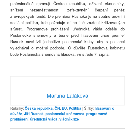
profesionálně spravují Českou republiku, oživení ekonomiky,
snížení nezaměstnanosti, zefektivnění čerpání peněz
z evropských fondů. Dle premiéra Rusnoka je na špatné úrovni i
sociální politika, kde požaduje mimo jiné zrušení kritizovaných
sKaret. Programové prohlášení úřednická vláda odešle do
Poslanecké sněmovny a těsně před hlasování chce premiér
Rusnok navštívit jednotlivé poslanecké kluby, aby s poslanci
vyjednával o možné podpoře. O důvěře Rusnokova kabinetu
bude Poslanecká sněmovna hlasovat ve středu 7. srpna.
Martina Laláková
Rubriky:
Česká republika
,
ČN
,
EU
,
Politika
|
Štítky:
hlasování o
důvěře
,
Jiří Rusnok
,
poslanecká sněmovna
,
programové
prohlášení
,
úřednická vláda
,
vládní krize