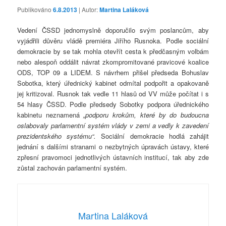
Publikováno
6.8.2013
| Autor:
Martina Laláková
Vedení ČSSD jednomyslně doporučilo svým poslancům, aby
vyjádřili důvěru vládě premiéra Jiřího Rusnoka. Podle sociální
demokracie by se tak mohla otevřít cesta k předčasným volbám
nebo alespoň oddálit návrat zkompromitované pravicové koalice
ODS, TOP 09 a LIDEM. S návrhem přišel předseda Bohuslav
Sobotka, který úřednický kabinet odmítal podpořit a opakovaně
jej kritizoval. Rusnok tak vedle 11 hlasů od VV může počítat i s
54 hlasy ČSSD. Podle předsedy Sobotky podpora úřednického
kabinetu neznamená
„
podporu krokům, které by do budoucna
oslabovaly parlamentní systém vlády v zemi a vedly k zavedení
prezidentského systému“.
Sociální demokracie hodlá zahájit
jednání s dalšími stranami o nezbytných úpravách ústavy, které
zpřesní pravomoci jednotlivých ústavních institucí, tak aby zde
zůstal zachován parlamentní systém.
Martina Laláková