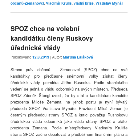
občanů-Zemanovci
,
Vladimír Kruliš
,
vládní krize
,
Vratislav Mynář
SPOZ chce na volební
kandidátku členy Ruskovy
úřednické vlády
Publikováno
12.8.2013
| Autor:
Martina Laláková
Strana práv občanů – Zemanovci (SPOZ) chce na své
kandidátky pro předčasné sněmovní volby získat členy
úřednické vlády premiéra Jiřího Rusnoka. Podle stranického
vedení se jedná o vládu odborníků na svých místech. Předseda
SPOZ Zdeněk Štengl uvedl, že by stál o kandidaturu kancléře
prezidenta Miloše Zemana, na jehož postu je nyní bývalý
předseda SPOZ Vratislava Mynáře. Prezident Miloš Zeman je
čestným předsedou strany SPOZ a kritici považují Rusnokovu
úřednickou vládu odborníků jako vládu strany SPOZ a přátel
prezidenta Zemana. Podle místopředsedy Vladimíra Kruliše
strana SPOZ začne debatovat o předběžném finančním plánu a