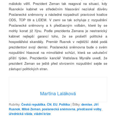
málokdo věřil. Prezident Zeman tak reagoval na situaci, kdy
Rusnokův kabinet ve středečním hlasování nezískal důvěru
Poslanecké sněmovny a následné rozpadnutí pravicové koalice
ODS, TOP 09 a LIDEM. V zemi se tak schyluje z rozpuštění
Poslanecké sněmovny a k předčasným volbám, které by se
mohly konat již říjnu. Podle prezidenta Zemana je nestranický
kabinet nejlepší garancí toho, že se prošetří politické a
hospodářské skandály. Premiér Rusnok v nejbližší době podá
prezidentovi svojí demisi. Poslanecká sněmovna bude o svém
rozpuštění hlasovat na mimořádné schůzi, která se uskuteční
příští týden. Prezidentův kancléř Vratislava Mynáře uvedl, že
prezident Zeman se ještě před stvrzením rozpuštění sejde se
zástupci politických stran.
Martina Laláková
Rubriky:
Česká republika
,
ČN
,
EU
,
Politika
|
Štítky:
demise
,
Jiří
Rusnok
,
Miloš Zeman
,
poslanecká sněmovna
,
předčasné volby
,
úřednická vláda
,
vládní krize