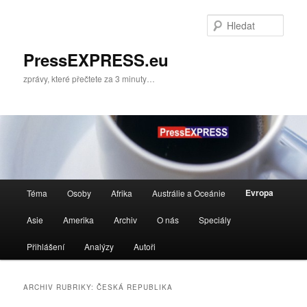
Přejít
Přejít
k
k
Hleda
hlavnímu
obsahu
obsahu
postranního
PressEXPRESS.eu
webu
panelu
zprávy, které přečtete za 3 minuty…
Hlavní
Evropa
Téma
Osoby
Afrika
Austrálie a Oceánie
navigační
menu
Asie
Amerika
Archiv
O nás
Speciály
Přihlášení
Analýzy
Autoři
ARCHIV RUBRIKY:
ČESKÁ REPUBLIKA