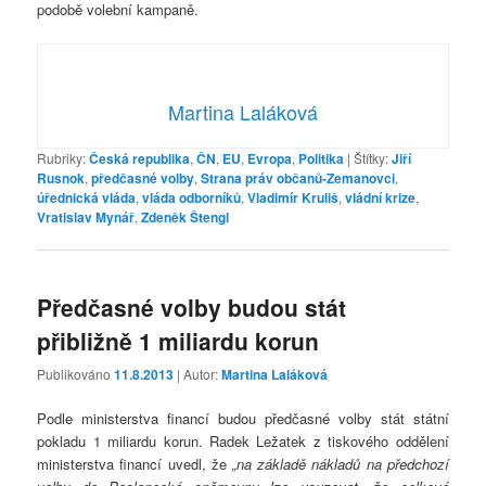
podobě volební kampaně.
Martina Laláková
Rubriky:
Česká republika
,
ČN
,
EU
,
Evropa
,
Politika
|
Štítky:
Jiří
Rusnok
,
předčasné volby
,
Strana práv občanů-Zemanovci
,
úřednická vláda
,
vláda odborníků
,
Vladimír Kruliš
,
vládní krize
,
Vratislav Mynář
,
Zdeněk Štengl
Předčasné volby budou stát
přibližně 1 miliardu korun
Publikováno
11.8.2013
| Autor:
Martina Laláková
Podle ministerstva financí budou předčasné volby stát státní
pokladu 1 miliardu korun. Radek Ležatek z tiskového oddělení
ministerstva financí uvedl, že
„na základě nákladů na předchozí