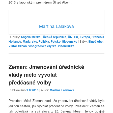
2013 s japonským premiérem Šinzó Abem.
Martina Laláková
Rubriky:
Angela Merkel
,
Česká republika
,
ČN
,
EU
,
Evropa
,
Francois
Hollande
,
Maďarsko
,
Politika
,
Polsko
,
Slovensko
|
Štítky:
Šinzó Abe
,
Viktor Orbán
,
Visegrádská čtyřka
,
vládní krize
Zeman: Jmenování úřednické
vlády mělo vyvolat
předčasné volby
Publikováno
9.8.2013
| Autor:
Martina Laláková
Prezident Miloš Zeman uvedl, že jmenování úřednické vlády bylo
jedinou cestou, jak vyvolat předčasné volby. Prezident Zeman se
tak odvolává na svá slova z 25. června, kterým tehdy údajně