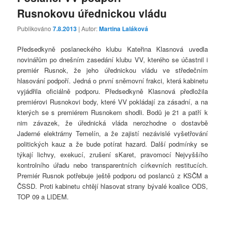
Rusnokovu úřednickou vládu
Publikováno
7.8.2013
| Autor:
Martina Laláková
Předsedkyně poslaneckého klubu Kateřina Klasnová uvedla
novinářům po dnešním zasedání klubu VV, kterého se účastnil i
premiér Rusnok, že jeho úřednickou vládu ve středečním
hlasování podpoří. Jedná o první sněmovní frakci, která kabinetu
vyjádřila oficiálně podporu. Předsedkyně Klasnová předložila
premiérovi Rusnokovi body, které VV pokládají za zásadní, a na
kterých se s premiérem Rusnokem shodli. Bodů je 21 a patří k
nim závazek, že úřednická vláda nerozhodne o dostavbě
Jaderné elektrárny Temelín, a že zajistí nezávislé vyšetřování
politických kauz a že bude potírat hazard. Další podmínky se
týkají lichvy, exekucí, zrušení sKaret, pravomocí Nejvyššího
kontrolního úřadu nebo transparentních církevních restitucích.
Premiér Rusnok potřebuje ještě podporu od poslanců z KSČM a
ČSSD. Proti kabinetu chtějí hlasovat strany bývalé koalice ODS,
TOP 09 a LIDEM.