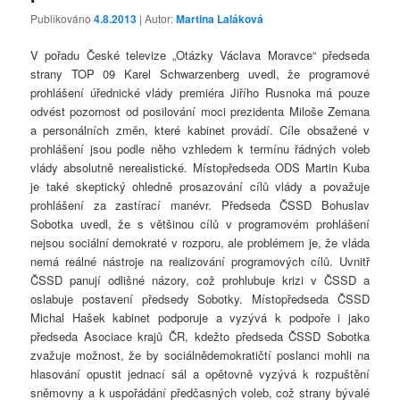
Publikováno
4.8.2013
| Autor:
Martina Laláková
V pořadu České televize „Otázky Václava Moravce“ předseda
strany TOP 09 Karel Schwarzenberg uvedl, že programové
prohlášení úřednické vlády premiéra Jiřího Rusnoka má pouze
odvést pozornost od posilování moci prezidenta Miloše Zemana
a personálních změn, které kabinet provádí. Cíle obsažené v
prohlášení jsou podle něho vzhledem k termínu řádných voleb
vlády absolutně nerealistické. Místopředseda ODS Martin Kuba
je také skeptický ohledně prosazování cílů vlády a považuje
prohlášení za zastírací manévr. Předseda ČSSD Bohuslav
Sobotka uvedl, že s většinou cílů v programovém prohlášení
nejsou sociální demokraté v rozporu, ale problémem je, že vláda
nemá reálné nástroje na realizování programových cílů. Uvnitř
ČSSD panují odlišné názory, což prohlubuje krizi v ČSSD a
oslabuje postavení předsedy Sobotky. Místopředseda ČSSD
Michal Hašek kabinet podporuje a vyzývá k podpoře i jako
předseda Asociace krajů ČR, kdežto předseda ČSSD Sobotka
zvažuje možnost, že by sociálnědemokratičtí poslanci mohli na
hlasování opustit jednací sál a opětovně vyzývá k rozpuštění
sněmovny a k uspořádání předčasných voleb, což strany bývalé