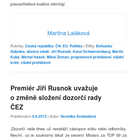
pravostředové koalice odmítají.
Martina Laláková
Rubriky:
Česká republika
,
ČN
,
EU
,
Politika
|
Štítky:
Bohuslav
Sobotka
,
důvěra vládě
,
Jiří Rusnok
,
Karel Schwarzenberg
,
Martin
Kuba
,
Michal Hašek
,
Miloš Zeman
,
programové prohlášení
,
vládní
krize
,
vládní prohlášení
Premiér Jiří Rusnok uvažuje
o změně složení dozorčí rady
ČEZ
Publikováno
4.8.2013
| Autor:
Veronika Svobodová
„Dozorčí rada dnes už neodráží zástupce státu nebo odborníky.
Nevím, co je soukromý lékař ze severní Moravy za TOP 09 za