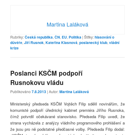
Martina Laláková
Rubriky:
Česká republika
,
ČN
,
EU
,
Politika
|
Štítky:
hlasování o
důvěře
,
Jiří Rusnok
,
Kateřina Klasnová
,
poslanecký klub
,
vládní
krize
Poslanci KSČM podpoří
Rusnokovu vládu
Publikováno
7.8.2013
| Autor:
Martina Laláková
Ministerský předseda KSČM Vojtěch Filip sdělil novinářům, že
komunisté podpoří úřednický kabinet premiéra Jiřího Rusnoka,
čímž potvrdil očekávané stanovisko. Předseda Filip uvedl, že
strana vycházela z analýzy vládního programového prohlášení a
že jsou pro ně podstatné předčasné volby. Předseda Filip dodal: