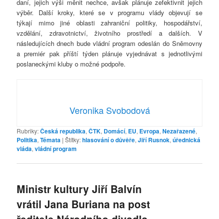
daní, jejich výši měnit nechce, avšak plánuje zefektivnit jejich
výběr. Další kroky, které se v programu vlády objevují se
týkají mimo jiné oblasti zahraniční politiky, hospodářství,
vzdělání, zdravotnictví, životního prostředí a dalších. V
následujících dnech bude vládní program odeslán do Sněmovny
a premiér pak příští týden plánuje vyjednávat s jednotlivými
poslaneckými kluby o možné podpoře.
Veronika Svobodová
Rubriky:
Česká republika
,
ČTK
,
Domácí
,
EU
,
Evropa
,
Nezařazené
,
Politika
,
Témata
|
Štítky:
hlasování o důvěře
,
Jiří Rusnok
,
úřednická
vláda
,
vládní program
Ministr kultury Jiří Balvín
vrátil Jana Buriana na post