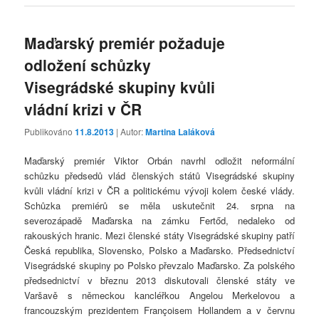
Maďarský premiér požaduje
odložení schůzky
Visegrádské skupiny kvůli
vládní krizi v ČR
Publikováno
11.8.2013
| Autor:
Martina Laláková
Maďarský premiér Viktor Orbán navrhl odložit neformální
schůzku předsedů vlád členských států Visegrádské skupiny
kvůli vládní krizi v ČR a politickému vývoji kolem české vlády.
Schůzka premiérů se měla uskutečnit 24. srpna na
severozápadě Maďarska na zámku Fertőd, nedaleko od
rakouských hranic. Mezi členské státy Visegrádské skupiny patří
Česká republika, Slovensko, Polsko a Maďarsko. Předsednictví
Visegrádské skupiny po Polsko převzalo Maďarsko. Za polského
předsednictví v březnu 2013 diskutovali členské státy ve
Varšavě s německou kancléřkou Angelou Merkelovou a
francouzským prezidentem Françoisem Hollandem a v červnu