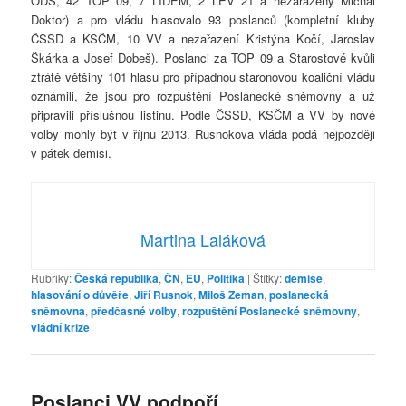
ODS, 42 TOP 09, 7 LIDEM, 2 LEV 21 a nezařazený Michal
Doktor) a pro vládu hlasovalo 93 poslanců (kompletní kluby
ČSSD a KSČM, 10 VV a nezařazení Kristýna Kočí, Jaroslav
Škárka a Josef Dobeš). Poslanci za TOP 09 a Starostové kvůli
ztrátě většiny 101 hlasu pro případnou staronovou koaliční vládu
oznámili, že jsou pro rozpuštění Poslanecké sněmovny a už
připravili příslušnou listinu. Podle ČSSD, KSČM a VV by nové
volby mohly být v říjnu 2013. Rusnokova vláda podá nejpozději
v pátek demisi.
Martina Laláková
Rubriky:
Česká republika
,
ČN
,
EU
,
Politika
|
Štítky:
demise
,
hlasování o důvěře
,
Jiří Rusnok
,
Miloš Zeman
,
poslanecká
sněmovna
,
předčasné volby
,
rozpuštění Poslanecké sněmovny
,
vládní krize
Poslanci VV podpoří