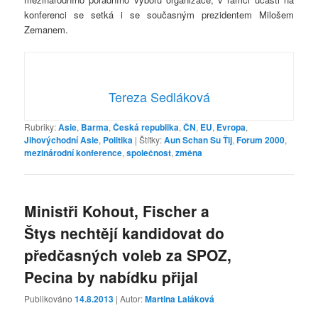
konferenci se setká i se současným prezidentem Milošem
Zemanem.
Tereza Sedláková
Rubriky:
Asie
,
Barma
,
Česká republika
,
ČN
,
EU
,
Evropa
,
Jihovýchodní Asie
,
Politika
|
Štítky:
Aun Schan Su Ťij
,
Forum 2000
,
mezinárodní konference
,
společnost
,
změna
Ministři Kohout, Fischer a
Štys nechtějí kandidovat do
předčasných voleb za SPOZ,
Pecina by nabídku přijal
Publikováno
14.8.2013
| Autor:
Martina Laláková