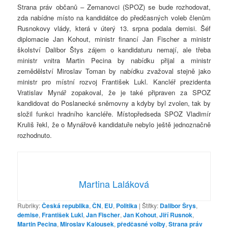
Strana práv občanů – Zemanovci (SPOZ) se bude rozhodovat,
zda nabídne místo na kandidátce do předčasných voleb členům
Rusnokovy vlády, která v úterý 13. srpna podala demisi. Šéf
diplomacie Jan Kohout, ministr financí Jan Fischer a ministr
školství Dalibor Štys zájem o kandidaturu nemají, ale třeba
ministr vnitra Martin Pecina by nabídku přijal a ministr
zemědělství Miroslav Toman by nabídku zvažoval stejně jako
ministr pro místní rozvoj František Lukl. Kancléř prezidenta
Vratislav Mynář zopakoval, že je také připraven za SPOZ
kandidovat do Poslanecké sněmovny a kdyby byl zvolen, tak by
složil funkci hradního kancléře. Místopředseda SPOZ Vladimír
Kruliš řekl, že o Mynářově kandidatuře nebylo ještě jednoznačně
rozhodnuto.
Martina Laláková
Rubriky:
Česká republika
,
ČN
,
EU
,
Politika
|
Štítky:
Dalibor Šrys
,
demise
,
František Lukl
,
Jan Fischer
,
Jan Kohout
,
Jiří Rusnok
,
Martin Pecina
,
Miroslav Kalousek
,
předčasné volby
,
Strana práv