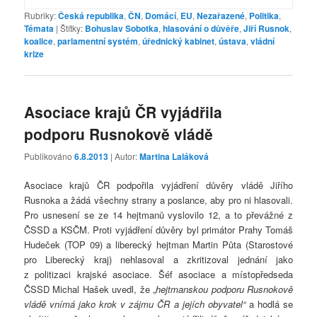
Rubriky:
Česká republika
,
ČN
,
Domácí
,
EU
,
Nezařazené
,
Politika
,
Témata
|
Štítky:
Bohuslav Sobotka
,
hlasování o důvěře
,
Jiří Rusnok
,
koalice
,
parlamentní systém
,
úřednický kabinet
,
ústava
,
vládní
krize
Asociace krajů ČR vyjádřila
podporu Rusnokově vládě
Publikováno
6.8.2013
| Autor:
Martina Laláková
Asociace krajů ČR podpořila vyjádření důvěry vládě Jiřího
Rusnoka a žádá všechny strany a poslance, aby pro ni hlasovali.
Pro usnesení se ze 14 hejtmanů vyslovilo 12, a to převážné z
ČSSD a KSČM. Proti vyjádření důvěry byl primátor Prahy Tomáš
Hudeček (TOP 09) a liberecký hejtman Martin Půta (Starostové
pro Liberecký kraj) nehlasoval a zkritizoval jednání jako
z politizaci krajské asociace. Šéf asociace a místopředseda
ČSSD Michal Hašek uvedl, že „
hejtmanskou podporu Rusnokově
vládě vnímá jako krok v zájmu ČR a jejích obyvatel“
a hodlá se