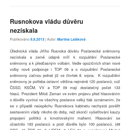
Rusnokova vládu důvěru
nezískala
Publikováno
8.8.2013
| Autor:
Martina Laláková
Úřednická vláda Jiřího Rusnoka důvěru Poslanecké sněmovny
nezískala a země údajně míří k rozpuštění Poslanecké
sněmovny a k předčasným volbám. Vedle opozičních stran nové
volby nově podporuje i TOP 09 a o rozpuštění Poslanecké
sněmovny začnou jednat již ve čtvrtek 8. srpna. K rozpuštění
sněmovny je potřeba ústavní většina nejméně 120 poslanců, což
ČSSD, KSČM, VV a TOP 09 mají dostatečný počet 133
hlasů. Prezident Miloš Zeman ve svém projevu před hlasováním
o důvěře vyvinul na všechny poslance velký tlak oznámením, že
se v případě neúspěchu Rusnokova kabinetu nechystá pověřit
sestavením vlády nikoho do doby, než skončí vyšetřování kauzy
propojení politiků s kmotrovskými mafiemi. Hlasování se
účastnilo 193 poslanců a proti důvěře bylo 100 poslanců, (48