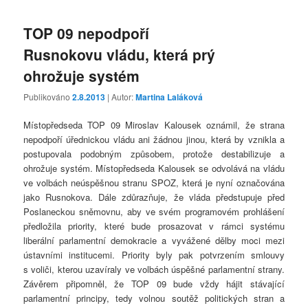
TOP 09 nepodpoří
Rusnokovu vládu, která prý
ohrožuje systém
Publikováno
2.8.2013
| Autor:
Martina Laláková
Místopředseda TOP 09 Miroslav Kalousek oznámil, že strana
nepodpoří úřednickou vládu ani žádnou jinou, která by vznikla a
postupovala podobným způsobem, protože destabilizuje a
ohrožuje systém. Místopředseda Kalousek se odvolává na vládu
ve volbách neúspěšnou stranu SPOZ, která je nyní označována
jako Rusnokova. Dále zdůrazňuje, že vláda předstupuje před
Poslaneckou sněmovnu, aby ve svém programovém prohlášení
předložila priority, které bude prosazovat v rámci systému
liberální parlamentní demokracie a vyvážené dělby moci mezi
ústavními institucemi. Priority byly pak potvrzením smlouvy
s voliči, kterou uzavíraly ve volbách úspěšné parlamentní strany.
Závěrem připomněl, že TOP 09 bude vždy hájit stávající
parlamentní principy, tedy volnou soutěž politických stran a