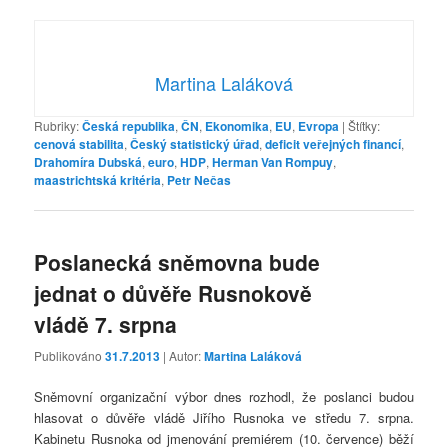
Martina Laláková
Rubriky:
Česká republika
,
ČN
,
Ekonomika
,
EU
,
Evropa
|
Štítky:
cenová stabilita
,
Český statistický úřad
,
deficit veřejných financí
,
Drahomíra Dubská
,
euro
,
HDP
,
Herman Van Rompuy
,
maastrichtská kritéria
,
Petr Nečas
Poslanecká sněmovna bude
jednat o důvěře Rusnokově
vládě 7. srpna
Publikováno
31.7.2013
| Autor:
Martina Laláková
Sněmovní organizační výbor dnes rozhodl, že poslanci budou
hlasovat o důvěře vládě Jiřího Rusnoka ve středu 7. srpna.
Kabinetu Rusnoka od jmenování premiérem (10. července) běží