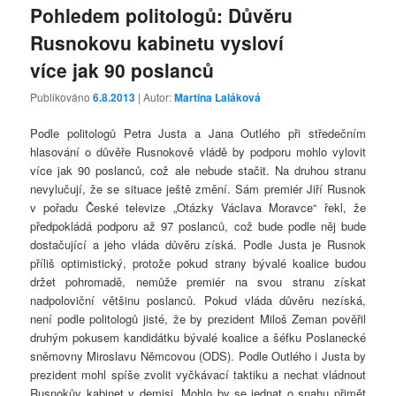
Pohledem politologů: Důvěru
Rusnokovu kabinetu vysloví
více jak 90 poslanců
Publikováno
6.8.2013
| Autor:
Martina Laláková
Podle politologů Petra Justa a Jana Outlého při středečním
hlasování o důvěře Rusnokově vládě by podporu mohlo vylovit
více jak 90 poslanců, což ale nebude stačit. Na druhou stranu
nevylučují, že se situace ještě změní. Sám premiér Jiří Rusnok
v pořadu České televize „Otázky Václava Moravce“ řekl, že
předpokládá podporu až 97 poslanců, což bude podle něj bude
dostačující a jeho vláda důvěru získá. Podle Justa je Rusnok
příliš optimistický, protože pokud strany bývalé koalice budou
držet pohromadě, nemůže premiér na svou stranu získat
nadpoloviční většinu poslanců. Pokud vláda důvěru nezíská,
není podle politologů jisté, že by prezident Miloš Zeman pověřil
druhým pokusem kandidátku bývalé koalice a šéfku Poslanecké
sněmovny Miroslavu Němcovou (ODS). Podle Outlého i Justa by
prezident mohl spíše zvolit vyčkávací taktiku a nechat vládnout
Rusnokův kabinet v demisi. Mohlo by se jednat o snahu přimět