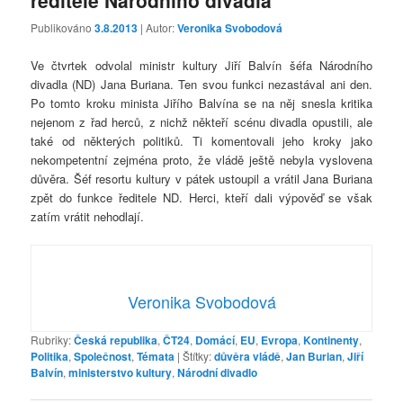
ředitele Národního divadla
Publikováno
3.8.2013
| Autor:
Veronika Svobodová
Ve čtvrtek odvolal ministr kultury Jiří Balvín šéfa Národního
divadla (ND) Jana Buriana. Ten svou funkci nezastával ani den.
Po tomto kroku minista Jiřího Balvína se na něj snesla kritika
nejenom z řad herců, z nichž někteří scénu divadla opustili, ale
také od některých politiků. Ti komentovali jeho kroky jako
nekompetentní zejména proto, že vládě ještě nebyla vyslovena
důvěra. Šéf resortu kultury v pátek ustoupil a vrátil Jana Buriana
zpět do funkce ředitele ND. Herci, kteří dali výpověď se však
zatím vrátit nehodlají.
Veronika Svobodová
Rubriky:
Česká republika
,
ČT24
,
Domácí
,
EU
,
Evropa
,
Kontinenty
,
Politika
,
Společnost
,
Témata
|
Štítky:
důvěra vládě
,
Jan Burian
,
Jiří
Balvín
,
ministerstvo kultury
,
Národní divadlo