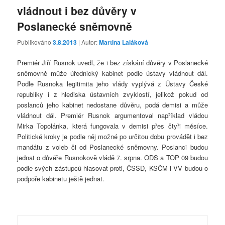
vládnout i bez důvěry v
Poslanecké sněmovně
Publikováno
3.8.2013
| Autor:
Martina Laláková
Premiér Jiří Rusnok uvedl, že i bez získání důvěry v Poslanecké
sněmovně může úřednický kabinet podle ústavy vládnout dál.
Podle Rusnoka legitimita jeho vlády vyplývá z Ústavy České
republiky i z hlediska ústavních zvyklostí, jelikož pokud od
poslanců jeho kabinet nedostane důvěru, podá demisi a může
vládnout dál. Premiér Rusnok argumentoval například vládou
Mirka Topolánka, která fungovala v demisi přes čtyři měsíce.
Politické kroky je podle něj možné po určitou dobu provádět i bez
mandátu z voleb či od Poslanecké sněmovny. Poslanci budou
jednat o důvěře Rusnokově vládě 7. srpna. ODS a TOP 09 budou
podle svých zástupců hlasovat proti, ČSSD, KSČM i VV budou o
podpoře kabinetu ještě jednat.