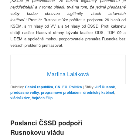
„KSČM je přesvědčena, že otázka legitimity parlamentu je
nejdůležitější a v tomto ohledu trvá na tom, že jedině předčasné
volby budou obnovou legitimity všech ústavních
institucí.“
Premiér Rusnok může počítat s podporou 26 hlasů od
KSČM, s 11 hlasy od VV a s 54 hlasy od ČSSD. Proti kabinetu
chtějí nadále hlasovat strany bývalé koalice ODS, TOP 09 a
LIDEM a společně mohou podporovatele premiéra Rusnoka bez
větších problémů přehlasovat.
Martina Laláková
Rubriky:
Česká republika
,
ČN
,
EU
,
Politika
|
Štítky:
Jiří Rusnok
,
předčasné volby
,
programové prohlášení
,
úřednický kabinet
,
vládní krize
,
Vojtěch Filip
Poslanci ČSSD podpoří
Rusnokovu vládu