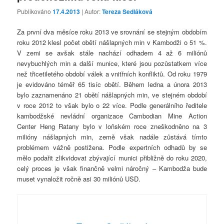
Publikováno
17.4.2013
| Autor:
Tereza Sedláková
Za první dva měsíce roku 2013 ve srovnání se stejným obdobím
roku 2012 klesl počet obětí nášlapných min v Kambodži o 51 %.
V zemi se avšak stále nachází odhadem 4 až 6 miliónů
nevybuchlých min a další munice, které jsou pozůstatkem více
než třicetiletého období válek a vnitřních konfliktů. Od roku 1979
je evidováno téměř 65 tisíc obětí. Během ledna a února 2013
bylo zaznamenáno 21 obětí nášlapných min, ve stejném období
v roce 2012 to však bylo o 22 více. Podle generálního ředitele
kambodžské nevládní organizace Cambodian Mine Action
Center Heng Ratany bylo v loňském roce zneškodněno na 3
milióny nášlapných min, země však nadále zůstává tímto
problémem vážně postižena. Podle expertních odhadů by se
mělo podařit zlikvidovat zbývající munici přibližně do roku 2020,
celý proces je však finančně velmi náročný – Kambodža bude
muset vynaložit ročně asi 30 miliónů USD.