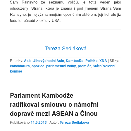
Sam Rainsyho ze seznamu voličů, je totiž veden jako
odsouzený. Strana, která je známa i pod jménem Strana Sam
Rainsyho, je nejvýznamnějším opozičním aktérem, její lídr ale již
řadu let působí z exilu v USA.
Tereza Sedláková
Rubriky:
Asie
,
Jihovýchodní Asie
,
Kambodža
,
Politika
,
XNA
|
Štítky:
kandidatura
,
opozice
,
parlamentní volby
,
premiér
,
Státní volební
komise
Parlament Kambodže
ratifikoval smlouvu o námořní
dopravě mezi ASEAN a Čínou
Publikováno
11.5.2013
| Autor:
Tereza Sedláková