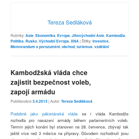
Tereza Sedláková
Rubriky:
Asie
,
Ekonomika
,
Evropa
,
Jihovýchodní Asie
,
Kambodža
,
Politika
,
Rusko
,
Východní Evropa
,
XNA
|
Štítky:
investice
,
Memorandum o porozumění
,
obchod
,
turismus
,
vzdělání
Kambodžská vláda chce
zajistit bezpečnost voleb,
zapojí armádu
Publikováno
3.4.2013
| Autor:
Tereza Sedláková
Podobně jako pákistánská vláda
se i vláda Kambodže
rozhodla pro nasazení armády během parlamentních voleb.
Termín jejich konání byl stanoven na 28. července, zbývají tak
ještě více než 3 měsíce na přípravy. Důvodem rozhodnutí jsou