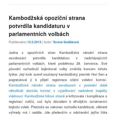
Kambodžská opoziční strana
potvrdila kandidaturu v
parlamentních volbách
Publikováno
12.5.2013
| Autor:
Tereza Sedláková
Jedna z opozičních stran Kambodžská národní strana
osvobození potvrdila kandidaturu v nadcházejících
parlamentních volbách, které proběhnou 28. července. Své
původní rozhodnutí bojkotovat volby změnila koncem tohoto
týdne. Její krok ocenil současný kambodžský premiér Hun Sen a
pogratuloval jí k přijetí registrace státní volební komisí.
Kambodžská národní strana osvobození v poslední době
několikrát obvinila komisi z vyjadřování nadměrné loajality
vládnoucí Kambodžské lidové straně
a kritizovala i komplikace s
registrací voličů, což bylo důvodem k dřívějším oznámením
bojkotu voleb. Přestože se nakonec rozhodla kandidovat, některé
výhrady má i nadále. Jde především o odstranění jejího lídra