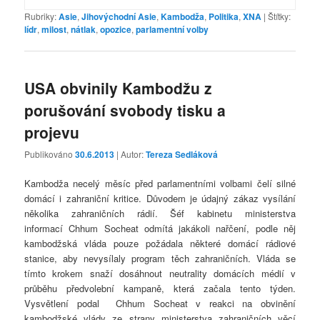
Rubriky:
Asie
,
Jihovýchodní Asie
,
Kambodža
,
Politika
,
XNA
|
Štítky:
lídr
,
milost
,
nátlak
,
opozice
,
parlamentní volby
USA obvinily Kambodžu z
porušování svobody tisku a
projevu
Publikováno
30.6.2013
| Autor:
Tereza Sedláková
Kambodža necelý měsíc před parlamentními volbami čelí silné
domácí i zahraniční kritice. Důvodem je údajný zákaz vysílání
několika zahraničních rádií. Šéf kabinetu ministerstva
informací Chhum Socheat odmítá jakákoli nařčení, podle něj
kambodžská vláda pouze požádala některé domácí rádiové
stanice, aby nevysílaly program těch zahraničních. Vláda se
tímto krokem snaží dosáhnout neutrality domácích médií v
průběhu předvolební kampaně, která začala tento týden.
Vysvětlení podal Chhum Socheat v reakci na obvinění
kambodžské vlády ze strany ministerstva zahraničních věcí