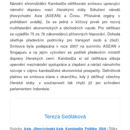
Národní shromáždění Kambodže ratifikovalo smlouvu upravující
námořní dopravu mezi členskými státy Sdružení národů
jihovýchodní Asie (ASEAN) a Čínou. Příslušné orgány v
prohlášení uvádějí, že se jedná o klíčový prvek pro rozvoj
multilaterální ekonomických a obchodních vazeb. Pro ratifikaci
se vyjádřilo 75 ze 76 zákonodárců přítomných hlasování. Dohoda
ošetřuje především podmínky pro transport osob a zboží.
Smlouva byla podepsána v roce 2007 na summitu ASEAN v
Singapuru a na jejím vytvoření se podíleli především ministři
dopravy členských zemí. Kambodža si od ratifikace slibuje
upevnění mezinárodní spolupráce a zlepšení a nárůst námořního
rozvoje v zájmu kambodžské ekonomické prosperity. Definitivně
platnou se smlouva stane v okamžiku, kdy ji ratifikují všechny
členské státy, v současnosti tak chybí již jen schválení
parlamentem Indonésie.
Tereza Sedláková
Rubriky:
Asie
,
Jihovýchodní Asie
,
Kambodža
,
Politika
,
XNA
|
Štítky: