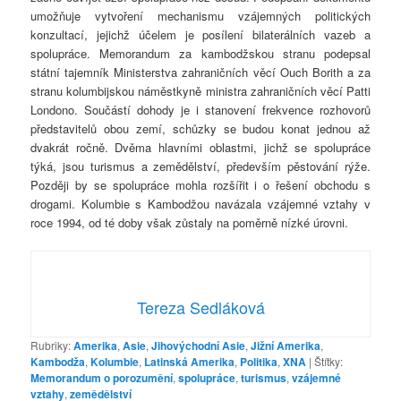
umožňuje vytvoření mechanismu vzájemných politických
konzultací, jejichž účelem je posílení bilaterálních vazeb a
spolupráce. Memorandum za kambodžskou stranu podepsal
státní tajemník Ministerstva zahraničních věcí Ouch Borith a za
stranu kolumbijskou náměstkyně ministra zahraničních věcí Patti
Londono. Součástí dohody je i stanovení frekvence rozhovorů
představitelů obou zemí, schůzky se budou konat jednou až
dvakrát ročně. Dvěma hlavními oblastmi, jichž se spolupráce
týká, jsou turismus a zemědělství, především pěstování rýže.
Později by se spolupráce mohla rozšířit i o řešení obchodu s
drogami. Kolumbie s Kambodžou navázala vzájemné vztahy v
roce 1994, od té doby však zůstaly na poměrně nízké úrovni.
Tereza Sedláková
Rubriky:
Amerika
,
Asie
,
Jihovýchodní Asie
,
Jižní Amerika
,
Kambodža
,
Kolumbie
,
Latinská Amerika
,
Politika
,
XNA
|
Štítky:
Memorandum o porozumění
,
spolupráce
,
turismus
,
vzájemné
vztahy
,
zemědělství