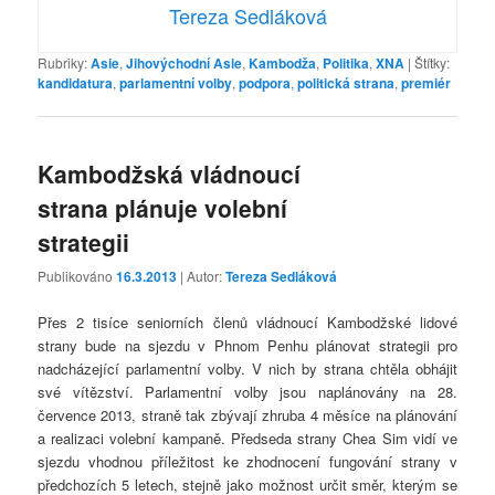
Tereza Sedláková
Rubriky:
Asie
,
Jihovýchodní Asie
,
Kambodža
,
Politika
,
XNA
|
Štítky:
kandidatura
,
parlamentní volby
,
podpora
,
politická strana
,
premiér
Kambodžská vládnoucí
strana plánuje volební
strategii
Publikováno
16.3.2013
| Autor:
Tereza Sedláková
Přes 2 tisíce seniorních členů vládnoucí Kambodžské lidové
strany bude na sjezdu v Phnom Penhu plánovat strategii pro
nadcházející parlamentní volby. V nich by strana chtěla obhájit
své vítězství. Parlamentní volby jsou naplánovány na 28.
července 2013, straně tak zbývají zhruba 4 měsíce na plánování
a realizaci volební kampaně. Předseda strany Chea Sim vidí ve
sjezdu vhodnou příležitost ke zhodnocení fungování strany v
předchozích 5 letech, stejně jako možnost určit směr, kterým se