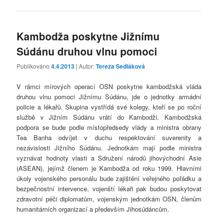
Kambodža poskytne Jižnímu
Súdánu druhou vlnu pomoci
Publikováno
4.4.2013
| Autor:
Tereza Sedláková
V rámci mírových operací OSN poskytne kambodžská vláda
druhou vlnu pomoci Jižnímu Súdánu, jde o jednotky armádní
policie a lékařů. Skupina vystřídá své kolegy, kteří se po roční
službě v Jižním Súdánu vrátí do Kambodži. Kambodžská
podpora se bude podle místopředsedy vlády a ministra obrany
Tea Banha odvíjet v duchu respektování suverenity a
nezávislosti Jižního Súdánu. Jednotkám mají podle ministra
vyznávat hodnoty vlasti a Sdružení národů jihovýchodní Asie
(ASEAN), jejímž členem je Kambodža od roku 1999. Hlavními
úkoly vojenského personálu bude zajištění veřejného pořádku a
bezpečnostní intervence, vojenští lékaři pak budou poskytovat
zdravotní péči diplomatům, vojenským jednotkám OSN, členům
humanitárních organizací a především Jihosúdáncům.