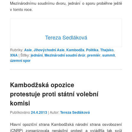
Mezinárodnímu soudnímu dvoru, jednání o sporu proběhne ještě
v tomto roce.
Tereza Sedláková
Rubriky:
Asie
,
Jihovýchodní Asie
,
Kambodža
,
Politika
,
Thajsko
,
XNA
|
Štítky:
jednání
,
Mezinárodní soudní dvůr
,
premiér
,
summit
,
územní spor
Kambodžská opozice
protestuje proti státní volební
komisi
Publikováno
24.4.2013
| Autor:
Tereza Sedláková
Hlavní opoziční strana Kambodžská národní strana osvobození
(CNRP) zorganizovala nenásilný protest a vyjádřila tak svůj