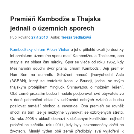
Premiéři Kambodže a Thajska
jednali o územních sporech
Publikováno
27.4.2013
| Autor:
Tereza Sedláková
Kambodžský chrám Preah Viehar
a jeho přilehlé okolí je desítky
let ohniskem územního sporu mezi Kambodžou a Thajskem, oba
státy si na oblast činí nároky. Spor se vleče od roku 1962, kdy
Mezinárodní soudní dvůr přiznal chrám Kambodži. Její premiér
Hun Sen na summitu Sdružení národů jihovýchodní Asie
(ASEAN), který se tentokrát konal v Bruneji, jednal se svým
thajským protějškem Yingluck Shinawatrou o možném řešení.
Obě země prozatím budou i nadále podporovat své obyvatelstvo
v dané pohraniční oblasti v udržování dobrých vztahů a budou
posilovat tamější obchod a investice. Oba premiéři se rovněž
shodli na tom, že je nezbytné vyvarovat se ozbrojených střetů.
Od roku 2008 v oblasti dochází k občasným konfliktům, nejhorší
proběhl na začátku roku 2011, kdy byly zaznamenány oběti na
životech. Minulý týden obě země předložily svá vyjádření k