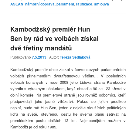
ASEAN
,
námořní doprava
,
parlament
,
ratifikace
,
smlouva
Kambodžský premiér Hun
Sen by rád ve volbách získal
dvě třetiny mandátů
Publikováno
7.5.2013
| Autor:
Tereza Sedláková
Kambodžský premiér chce získat v červencových parlamentních
volbách přinejmenším dvoutřetinovou většinu.. V posledních
volbách konaných v roce 2008 jeho Lidová strana Kambodže
vyhrála s výrazným náskokem, když obsadila 90 ze 123 křesel v
dolní komoře. Na premiérově straně jsou rovněž odborníci, kteří
předpovídají jeho jasné vítězství. Pokud se jejich predikce
naplní, bude mít Hun Sen, jeden z nejdéle sloužících politických
lídrů na světě, otevřenou cestu ke svému plánu setrvat na
premiérském postu dalších 13 let. Nejmocnějším mužem v
Kambodži je od roku 1985.