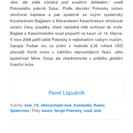
ráno, ale stále zůstává pod soudním dohledem
,“ uvedl
Polonského právník Salux. Podle obvinění Polonsky nožem
ohrožoval kapitána a pak společně se svými společníky
Konstantinem Baglaiem a Alexanderem Karachinskym ohrožovali
ostatní členy posádky, které následně měli svrhnout do moře.
Baglaie a Karachinského soud propustil na kauci už 14. března.
V roce 2008 patřil ještě Polonsky k nejbohatším ruským mužům,
časopis Forbes mu za jmění v hodnotě 4,35 miliard USD
přisoudil čtvrté místo v žebříčku nejmovitějších Rusů. Jeho
společnost Mirax Group ale zbankrotovala v průběhu globální
finanční krize.
Pavel Lopušník
Rubriky:
Asie
,
CE
,
Jihovýchodní Asie
,
Kambodža
,
Rusko
,
Společnost
|
Štítky:
kauce
,
Sergei Polonsky
,
soud
,
útok