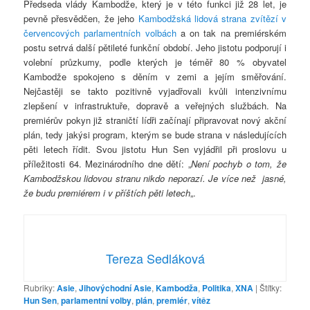
Předseda vlády Kambodže, který je v této funkci již 28 let, je
pevně přesvědčen, že jeho
Kambodžská lidová strana zvítězí v
červencových parlamentních volbách
a on tak na premiérském
postu setrvá další pětileté funkční období. Jeho jistotu podporují i
volební průzkumy, podle kterých je téměř 80 % obyvatel
Kambodže spokojeno s děním v zemi a jejím směřování.
Nejčastěji se takto pozitivně vyjadřovali kvůli intenzivnímu
zlepšení v infrastruktuře, dopravě a veřejných službách. Na
premiérův pokyn již straničtí lídři začínají připravovat nový akční
plán, tedy jakýsi program, kterým se bude strana v následujících
pěti letech řídit. Svou jistotu Hun Sen vyjádřil při proslovu u
příležitosti 64. Mezinárodního dne dětí: „
Není pochyb o tom, že
Kambodžskou lidovou stranu nikdo neporazí. Je více než jasné,
že budu premiérem i v příštích pěti letech
„.
Tereza Sedláková
Rubriky:
Asie
,
Jihovýchodní Asie
,
Kambodža
,
Politika
,
XNA
|
Štítky:
Hun Sen
,
parlamentní volby
,
plán
,
premiér
,
vítěz