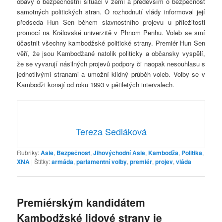
obavy o bezpečnostní situaci v zemi a především o bezpečnost
samotných politických stran. O rozhodnutí vlády informoval její
předseda Hun Sen během slavnostního projevu u příležitosti
promocí na Královské univerzitě v Phnom Penhu. Voleb se smí
účastnit všechny kambodžské politické strany. Premiér Hun Sen
věří, že jsou Kambodžané natolik politicky a občansky vyspělí,
že se vyvarují násilných projevů podpory či naopak nesouhlasu s
jednotlivými stranami a umožní klidný průběh voleb. Volby se v
Kambodži konají od roku 1993 v pětiletých intervalech.
Tereza Sedláková
Rubriky:
Asie
,
Bezpečnost
,
Jihovýchodní Asie
,
Kambodža
,
Politika
,
XNA
|
Štítky:
armáda
,
parlamentní volby
,
premiér
,
projev
,
vláda
Premiérským kandidátem
Kambodžské lidové strany je