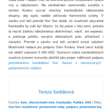
víry a náboženství. Na závěrečném ceremoniálu soutěže v
recitaci Koránu vyzval všechny kambodžské náboženské
skupiny, aby spolu nadále udržovaly harmonické vztahy. V
závěru své řeči premiér Hun Sen dodal, že muslimští obyvatelé
Kambodže by měli být šťastní, že žijí právě v této zemi, protože
ta nezná žádnou náboženskou diskriminaci, násilí, ani separaci,
a preferuje politiku rovných občanských práv, příležitostí i
závazků. Premiér v závěru své řeči oznámil úmysl založení
Muslimské nadace pro podporu čtení Koránu, která navíc každý
rok obdrží subvenci 5 000 USD. Duchovní vůdce kambodžských
muslimů jménem komunity přislíbil jako projev vděčnosti podporu
premiérskému kandidátovi Hun Senovi v červencových
parlamentních volbách
.
Tereza Sedláková
Rubriky:
Asie
,
Jihovýchodní Asie
,
Kambodža
,
Politika
,
XNA
|
Štítky:
Hun Sen
,
muslimové
,
parlamentní volby
,
podpora
,
předvolební boj