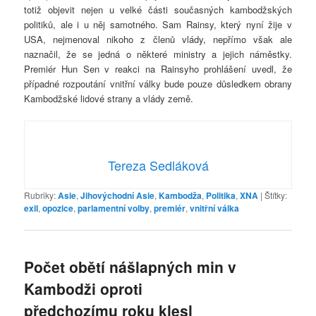
totiž objevit nejen u velké části současných kambodžských
politiků, ale i u něj samotného. Sam Rainsy, který nyní žije v
USA, nejmenoval nikoho z členů vlády, nepřímo však ale
naznačil, že se jedná o některé ministry a jejich náměstky.
Premiér Hun Sen v reakci na Rainsyho prohlášení uvedl, že
případné rozpoutání vnitřní války bude pouze důsledkem obrany
Kambodžské lidové strany a vlády země.
Tereza Sedláková
Rubriky:
Asie
,
Jihovýchodní Asie
,
Kambodža
,
Politika
,
XNA
|
Štítky:
exil
,
opozice
,
parlamentní volby
,
premiér
,
vnitřní válka
Počet obětí nášlapných min v
Kambodži oproti
předchozímu roku klesl