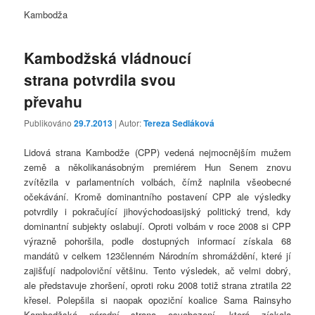
Kambodža
Kambodžská vládnoucí
strana potvrdila svou
převahu
Publikováno
29.7.2013
| Autor:
Tereza Sedláková
Lidová strana Kambodže (CPP) vedená nejmocnějším mužem
země a několikanásobným premiérem Hun Senem znovu
zvítězila v parlamentních volbách, čímž naplnila všeobecné
očekávání. Kromě dominantního postavení CPP ale výsledky
potvrdily i pokračující jihovýchodoasijský politický trend, kdy
dominantní subjekty oslabují. Oproti volbám v roce 2008 si CPP
výrazně pohoršila, podle dostupných informací získala 68
mandátů v celkem 123členném Národním shromáždění, které jí
zajišťují nadpoloviční většinu. Tento výsledek, ač velmi dobrý,
ale představuje zhoršení, oproti roku 2008 totiž strana ztratila 22
křesel. Polepšila si naopak opoziční koalice Sama Rainsyho
Kambodžská národní strana osvobození, která získala