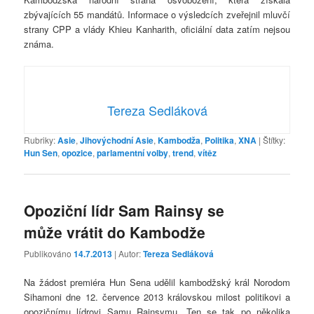
zbývajících 55 mandátů. Informace o výsledcích zveřejnil mluvčí
strany CPP a vlády Khieu Kanharith, oficiální data zatím nejsou
známa.
Tereza Sedláková
Rubriky:
Asie
,
Jihovýchodní Asie
,
Kambodža
,
Politika
,
XNA
|
Štítky:
Hun Sen
,
opozice
,
parlamentní volby
,
trend
,
vítěz
Opoziční lídr Sam Rainsy se
může vrátit do Kambodže
Publikováno
14.7.2013
| Autor:
Tereza Sedláková
Na žádost premiéra Hun Sena udělil kambodžský král Norodom
Sihamoni dne 12. července 2013 královskou milost politikovi a
opozičnímu lídrovi Samu Rainsymu. Ten se tak po několika