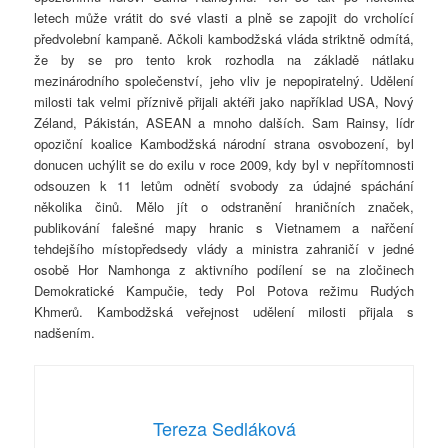
letech může vrátit do své vlasti a plně se zapojit do vrcholící
předvolební kampaně. Ačkoli kambodžská vláda striktně odmítá,
že by se pro tento krok rozhodla na základě nátlaku
mezinárodního společenství, jeho vliv je nepopiratelný. Udělení
milosti tak velmi příznivě přijali aktéři jako například USA, Nový
Zéland, Pákistán, ASEAN a mnoho dalších. Sam Rainsy, lídr
opoziční koalice Kambodžská národní strana osvobození, byl
donucen uchýlit se do exilu v roce 2009, kdy byl v nepřítomnosti
odsouzen k 11 letům odnětí svobody za údajné spáchání
několika činů. Mělo jít o odstranění hraničních značek,
publikování falešné mapy hranic s Vietnamem a nařčení
tehdejšího místopředsedy vlády a ministra zahraničí v jedné
osobě Hor Namhonga z aktivního podílení se na zločinech
Demokratické Kampučie, tedy Pol Potova režimu Rudých
Khmerů. Kambodžská veřejnost udělení milosti přijala s
nadšením.
Tereza Sedláková