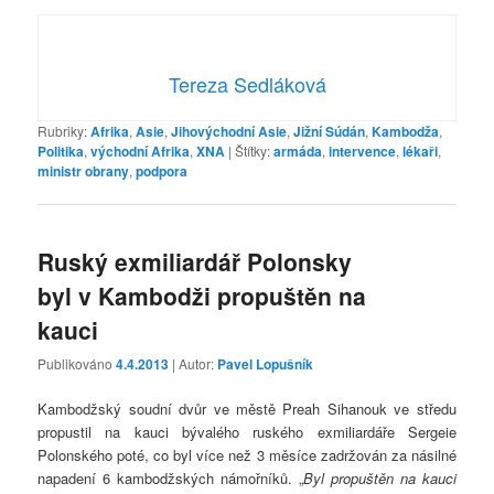
Tereza Sedláková
Rubriky:
Afrika
,
Asie
,
Jihovýchodní Asie
,
Jižní Súdán
,
Kambodža
,
Politika
,
východní Afrika
,
XNA
|
Štítky:
armáda
,
intervence
,
lékaři
,
ministr obrany
,
podpora
Ruský exmiliardář Polonsky
byl v Kambodži propuštěn na
kauci
Publikováno
4.4.2013
| Autor:
Pavel Lopušník
Kambodžský soudní dvůr ve městě Preah Sihanouk ve středu
propustil na kauci bývalého ruského exmiliardáře Sergeie
Polonského poté, co byl více než 3 měsíce zadržován za násilné
napadení 6 kambodžských námořníků. „
Byl propuštěn na kauci