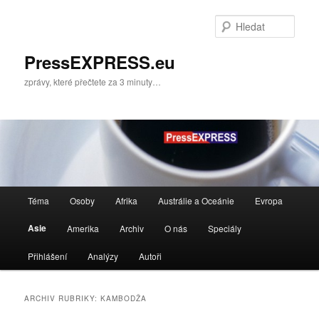
Přejít
Přejít
k
k
Hleda
hlavnímu
obsahu
obsahu
postranního
PressEXPRESS.eu
webu
panelu
zprávy, které přečtete za 3 minuty…
Hlavní
Téma
Osoby
Afrika
Austrálie a Oceánie
Evropa
navigační
menu
Asie
Amerika
Archiv
O nás
Speciály
Přihlášení
Analýzy
Autoři
ARCHIV RUBRIKY:
KAMBODŽA