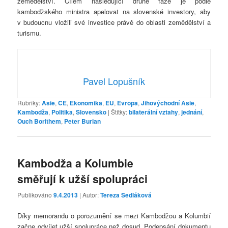
zemědělství. Cílem následující druhé fáze je podle
kambodžského ministra apelovat na slovenské investory, aby
v budoucnu vložili své investice právě do oblasti zemědělství a
turismu.
Pavel Lopušník
Rubriky:
Asie
,
CE
,
Ekonomika
,
EU
,
Evropa
,
Jihovýchodní Asie
,
Kambodža
,
Politika
,
Slovensko
|
Štítky:
bilaterální vztahy
,
jednání
,
Ouch Borithem
,
Peter Burian
Kambodža a Kolumbie
směřují k užší spolupráci
Publikováno
9.4.2013
| Autor:
Tereza Sedláková
Díky memorandu o porozumění se mezi Kambodžou a Kolumbií
začne odvíjet užší spolupráce než dosud. Podepsání dokumentu