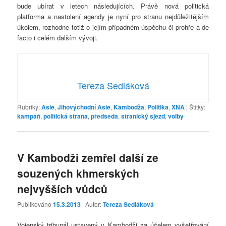
bude ubírat v letech následujících. Právě nová politická
platforma a nastolení agendy je nyní pro stranu nejdůležitějším
úkolem, rozhodne totiž o jejím případném úspěchu či prohře a de
facto i celém dalším vývoji.
Tereza Sedláková
Rubriky:
Asie
,
Jihovýchodní Asie
,
Kambodža
,
Politika
,
XNA
|
Štítky:
kampaň
,
politická strana
,
předseda
,
stranický sjezd
,
volby
V Kambodži zemřel další ze
souzených khmerských
nejvyšších vůdců
Publikováno
15.3.2013
| Autor:
Tereza Sedláková
Vojenský tribunál ustavený v Kambodži za účelem vyšetřování