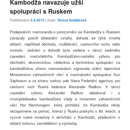
Kambodža navazuje užší
spolupráci s Ruskem
Publikováno
3.4.2013
| Autor:
Tereza Sedláková
Podepsáním memoranda o porozumění se Kambodža s Ruskem
zavázaly posílit bilaterální vztahy, dohoda se týká mnoha
oblastí, například obchodu, vzdělávání, cestovního ruchu nebo
investic. Jednání o dohodě byla vedena v rámci sedmého
zasedání mezivládního Kambodžsko-ruského výboru pro
obchodní, ekonomickou, vědeckou a technickou spolupráci, za
kambodžskou stranu memorandum signovala státní tajemnice
Ministerstva zahraničních věcí a mezinárodní spolupráce Sun
Saphoeun a za stranu ruskou pak hlava Federální agentury pro
cestovní ruch Ruské federace Alexander Radkov. V rámci
zasedání výboru Alexander Radkov debatoval i s
místopředsedou kambodžské vlády a ministrem zahraničních
věcí Hor Namhongem, který prohlásil, že Kambodža nikdy
nezapomene na pomoc, kterou jí Rusko poskytlo v 80. letech, a
vyzval ruské investory k aktivitám v Kambodži, především v
oblasti turismu, zemědělství a výstavby.