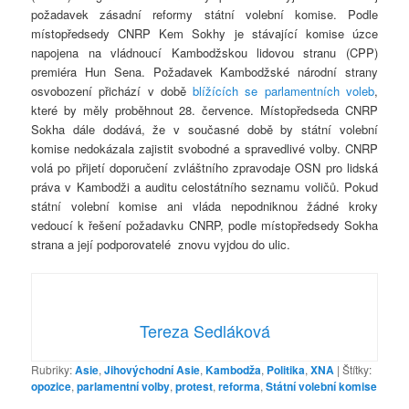
požadavek zásadní reformy státní volební komise. Podle
místopředsedy CNRP Kem Sokhy je stávající komise úzce
napojena na vládnoucí Kambodžskou lidovou stranu (CPP)
premiéra Hun Sena. Požadavek Kambodžské národní strany
osvobození přichází v době
blížících se parlamentních voleb
,
které by měly proběhnout 28. července. Místopředseda CNRP
Sokha dále dodává, že v současné době by státní volební
komise nedokázala zajistit svobodné a spravedlivé volby. CNRP
volá po přijetí doporučení zvláštního zpravodaje OSN pro lidská
práva v Kambodži a auditu celostátního seznamu voličů. Pokud
státní volební komise ani vláda nepodniknou žádné kroky
vedoucí k řešení požadavku CNRP, podle místopředsedy Sokha
strana a její podporovatelé znovu vyjdou do ulic.
Tereza Sedláková
Rubriky:
Asie
,
Jihovýchodní Asie
,
Kambodža
,
Politika
,
XNA
|
Štítky:
opozice
,
parlamentní volby
,
protest
,
reforma
,
Státní volební komise