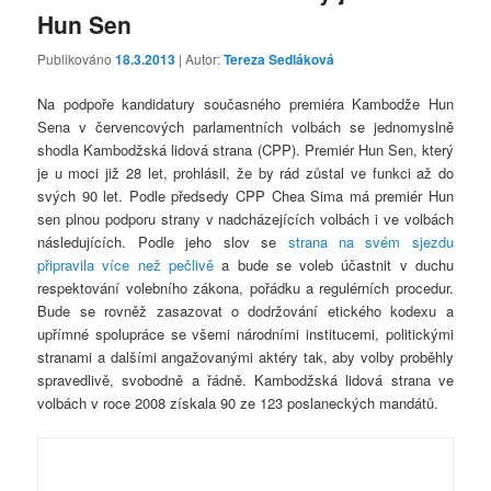
Hun Sen
Publikováno
18.3.2013
| Autor:
Tereza Sedláková
Na podpoře kandidatury současného premiéra Kambodže Hun
Sena v červencových parlamentních volbách se jednomyslně
shodla Kambodžská lidová strana (CPP). Premiér Hun Sen, který
je u moci již 28 let, prohlásil, že by rád zůstal ve funkci až do
svých 90 let. Podle předsedy CPP Chea Sima má premiér Hun
sen plnou podporu strany v nadcházejících volbách i ve volbách
následujících. Podle jeho slov se
strana na svém sjezdu
připravila více než pečlivě
a bude se voleb účastnit v duchu
respektování volebního zákona, pořádku a regulérních procedur.
Bude se rovněž zasazovat o dodržování etického kodexu a
upřímné spolupráce se všemi národními institucemi, politickými
stranami a dalšími angažovanými aktéry tak, aby volby proběhly
spravedlivě, svobodně a řádně. Kambodžská lidová strana ve
volbách v roce 2008 získala 90 ze 123 poslaneckých mandátů.