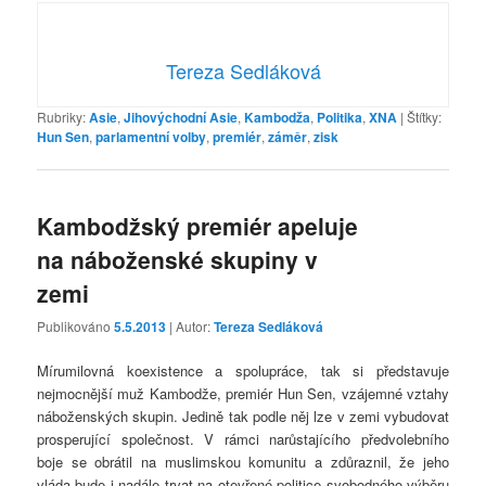
Tereza Sedláková
Rubriky:
Asie
,
Jihovýchodní Asie
,
Kambodža
,
Politika
,
XNA
|
Štítky:
Hun Sen
,
parlamentní volby
,
premiér
,
záměr
,
zisk
Kambodžský premiér apeluje
na náboženské skupiny v
zemi
Publikováno
5.5.2013
| Autor:
Tereza Sedláková
Mírumilovná koexistence a spolupráce, tak si představuje
nejmocnější muž Kambodže, premiér Hun Sen, vzájemné vztahy
náboženských skupin. Jedině tak podle něj lze v zemi vybudovat
prosperující společnost. V rámci narůstajícího předvolebního
boje se obrátil na muslimskou komunitu a zdůraznil, že jeho
vláda bude i nadále trvat na otevřené politice svobodného výběru