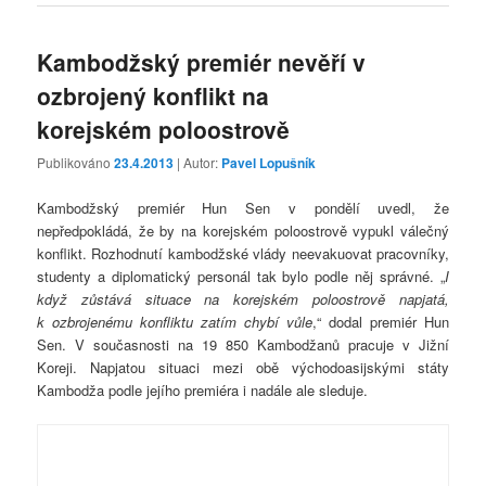
Kambodžský premiér nevěří v
ozbrojený konflikt na
korejském poloostrově
Publikováno
23.4.2013
| Autor:
Pavel Lopušník
Kambodžský premiér Hun Sen v pondělí uvedl, že
nepředpokládá, že by na korejském poloostrově vypukl válečný
konflikt. Rozhodnutí kambodžské vlády neevakuovat pracovníky,
studenty a diplomatický personál tak bylo podle něj správné. „
I
když zůstává situace na korejském poloostrově napjatá,
k ozbrojenému konfliktu zatím chybí vůle
,“ dodal premiér Hun
Sen. V současnosti na 19 850 Kambodžanů pracuje v Jižní
Koreji. Napjatou situaci mezi obě východoasijskými státy
Kambodža podle jejího premiéra i nadále ale sleduje.