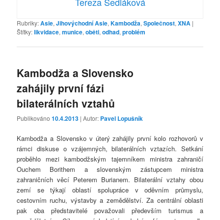
Tereza Sedláková
Rubriky:
Asie
,
Jihovýchodní Asie
,
Kambodža
,
Společnost
,
XNA
|
Štítky:
likvidace
,
munice
,
oběti
,
odhad
,
problém
Kambodža a Slovensko
zahájily první fázi
bilaterálních vztahů
Publikováno
10.4.2013
| Autor:
Pavel Lopušník
Kambodža a Slovensko v úterý zahájily první kolo rozhovorů v
rámci diskuse o vzájemných, bilaterálních vztazích. Setkání
proběhlo mezi kambodžským tajemníkem ministra zahraničí
Ouchem Borithem a slovenským zástupcem ministra
zahraničních věcí Peterem Burianem. Bilaterální vztahy obou
zemí se týkají oblastí spolupráce v oděvním průmyslu,
cestovním ruchu, výstavby a zemědělství. Za centrální oblasti
pak oba představitelé považovali především turismus a