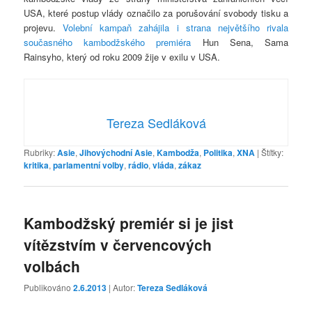
USA, které postup vlády označilo za porušování svobody tisku a
projevu.
Volební kampaň zahájila i strana největšího rivala
současného kambodžského premiéra
Hun Sena, Sama
Rainsyho, který od roku 2009 žije v exilu v USA.
Tereza Sedláková
Rubriky:
Asie
,
Jihovýchodní Asie
,
Kambodža
,
Politika
,
XNA
|
Štítky:
kritika
,
parlamentní volby
,
rádio
,
vláda
,
zákaz
Kambodžský premiér si je jist
vítězstvím v červencových
volbách
Publikováno
2.6.2013
| Autor:
Tereza Sedláková