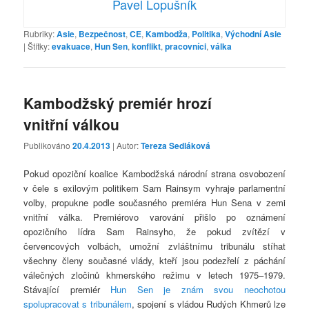
Pavel Lopušník
Rubriky:
Asie
,
Bezpečnost
,
CE
,
Kambodža
,
Politika
,
Východní Asie
|
Štítky:
evakuace
,
Hun Sen
,
konflikt
,
pracovníci
,
válka
Kambodžský premiér hrozí
vnitřní válkou
Publikováno
20.4.2013
| Autor:
Tereza Sedláková
Pokud opoziční koalice Kambodžská národní strana osvobození
v čele s exilovým politikem Sam Rainsym vyhraje parlamentní
volby, propukne podle současného premiéra Hun Sena v zemi
vnitřní válka. Premiérovo varování přišlo po oznámení
opozičního lídra Sam Rainsyho, že pokud zvítězí v
červencových volbách, umožní zvláštnímu tribunálu stíhat
všechny členy současné vlády, kteří jsou podezřelí z páchání
válečných zločinů khmerského režimu v letech 1975–1979.
Stávající premiér
Hun Sen je znám svou neochotou
spolupracovat s tribunálem
, spojení s vládou Rudých Khmerů lze