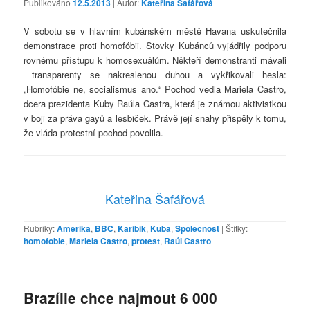
Publikováno
12.5.2013
| Autor:
Kateřina Šafářová
V sobotu se v hlavním kubánském městě Havana uskutečnila
demonstrace proti homofóbii. Stovky Kubánců vyjádřily podporu
rovnému přístupu k homosexuálům. Někteří demonstranti mávali
transparenty se nakreslenou duhou a vykřikovali hesla:
„Homofóbie ne, socialismus ano.“ Pochod vedla Mariela Castro,
dcera prezidenta Kuby Raúla Castra, která je známou aktivistkou
v boji za práva gayů a lesbiček. Právě její snahy přispěly k tomu,
že vláda protestní pochod povolila.
Kateřina Šafářová
Rubriky:
Amerika
,
BBC
,
Karibik
,
Kuba
,
Společnost
|
Štítky:
homofobie
,
Mariela Castro
,
protest
,
Raúl Castro
Brazílie chce najmout 6 000