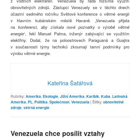
z vodních elektráren. Venezuela by ráda rozšířila využití
obnovitelných zdrojů. Zástupci Venezuely se v těchto dnech
účastní sedmého ročníku Světové konference o větrné energii
v hlavním kubánském městě Havaně. „Venezuela přijela
na
konferenci, aby získala nové poznatky o výrobě větrné
energie
“, řekl Manuel Palma, inženýr zabývající se využitím
elektřiny. Dodal, že na poloostrovech Paraguaná a Guajira
v současnosti týmy techniků zkoumají tamní podmínky pro
výrobu větrné energie.
Kateřina Šafářová
Rubriky:
Amerika
,
Ekologie
,
Jižní Amerika
,
Karibik
,
Kuba
,
Latinská
Amerika
,
PL
,
Politika
,
Společnost
,
Venezuela
|
Štítky:
obnovitelné
zdroje
,
větrná energie
Venezuela chce posílit vztahy