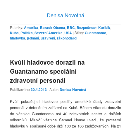
Denisa Novotná
Rubriky:
Amerika
,
Barack Obama
,
BBC
,
Bezpečnost
,
Karibik
,
Kuba
,
Politika
,
Severní Amerika
,
USA
|
Štítky:
Guantanamo
,
hladovka
,
jednání
,
uzavření
,
zákonodárci
Kvůli hladovce dorazil na
Guantanamo speciální
zdravotní personál
Publikováno
30.4.2013
| Autor:
Denisa Novotná
Kvůli pokračující hladovce posílily americké úřady zdravotní
personál v detenčním zařízení na Kubě. Během víkendu dorazilo
do věznice Guantanamo asi 40 zdravotních sester a dalších
odborníků. Mluvčí věznice Samuel House uvedl, že protestní
hladovku v současné době drží 100 ze 166 zadržovaných. Na 21