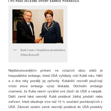
I PO PÁDU ŽELEZNÉ OPONY SANKCE POKRAČUJÍ
Raúl Castro s brazilskou prezidentkou
Dilma Rousseff.
Nejdiskutovanějším prvkem ve vztazích obou států je
hospodářské embargo, které USA vyhlásily vůči Kubě roku 1960
a o dva roky později jej zpřísnily. Kubánští novináři používají
místo slova embargo výraz blokáda. Obchodní embargo
znamená, že Kuba nesmí vyvážet své zboží do USA a naopak.
Další země také nesmějí Kubě prodávat žádný produkt nebo
zařízení, které obsahuje více než 10 % součástí pocházejících z
USA. Zároveň ostatní země nesmějí prodávat do USA produkty