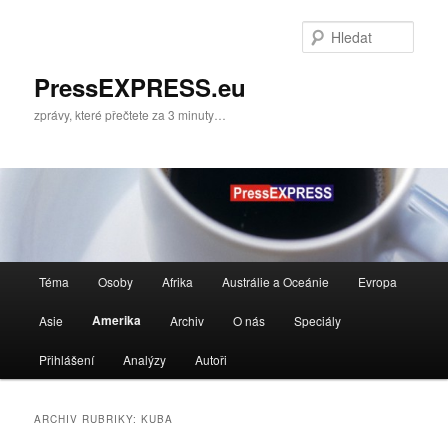
Přejít
Přejít
k
k
Hleda
hlavnímu
obsahu
obsahu
postranního
PressEXPRESS.eu
webu
panelu
zprávy, které přečtete za 3 minuty…
Hlavní
Téma
Osoby
Afrika
Austrálie a Oceánie
Evropa
navigační
menu
Amerika
Asie
Archiv
O nás
Speciály
Přihlášení
Analýzy
Autoři
ARCHIV RUBRIKY:
KUBA