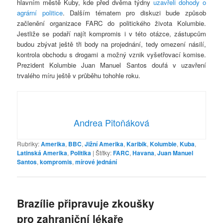
hlavním městě Kuby, kde před dvěma týdny
uzavřeli dohody o
agrární politice
. Dalším tématem pro diskuzi bude způsob
začlenění organizace FARC do politického života Kolumbie.
Jestliže se podaří najít kompromis i v této otázce, zástupcům
budou zbývat ještě tři body na projednání, tedy omezení násilí,
kontrola obchodu s drogami a možný vznik vyšetřovací komise.
Prezident Kolumbie Juan Manuel Santos doufá v uzavření
trvalého míru ještě v průběhu tohohle roku.
Andrea Pitoňáková
Rubriky:
Amerika
,
BBC
,
Jižní Amerika
,
Karibik
,
Kolumbie
,
Kuba
,
Latinská Amerika
,
Politika
|
Štítky:
FARC
,
Havana
,
Juan Manuel
Santos
,
kompromis
,
mírové jednání
Brazílie připravuje zkoušky
pro zahraniční lékaře