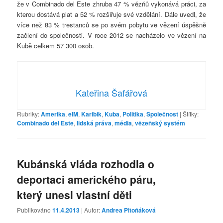
že v Combinado del Este zhruba 47 % vězňů vykonává práci, za
kterou dostává plat a 52 % rozšiřuje své vzdělání. Dále uvedl, že
více než 83 % trestanců se po svém pobytu ve vězení úspěšně
začlení do společnosti. V roce 2012 se nacházelo ve vězení na
Kubě celkem 57 300 osob.
Kateřina Šafářová
Rubriky:
Amerika
,
elM
,
Karibik
,
Kuba
,
Politika
,
Společnost
|
Štítky:
Combinado del Este
,
lidská práva
,
média
,
vězeňský systém
Kubánská vláda rozhodla o
deportaci amerického páru,
který unesl vlastní děti
Publikováno
11.4.2013
| Autor:
Andrea Pitoňáková