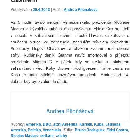
Publikováno
28.4.2013
| Autor:
Andrea Pitoňáková
Až 5 hodin trvalo setkání venezuelského prezidenta Nicoláse
Madura a bývalého kubánského prezidenta Fidela Castra. Lídři
v sobotu v kubánském hlavním městě Havana diskutovali o
současní situaci ve Venezuele, zesnulém bývalém prezidentu
Venezuely Hugovi Chávezovi a blízkém vztahu mezi oběma
státy. Kubánský deník Granma navíc informoval o příjezdu
prezidenta Madura již v pátek, kdy se setkal s ministrem
zahraničních věcí Kuby Brunem Rodríguezem. Tahle cesta na
Kubu je první oficiální návštěvou prezidenta Madura od 14.
dubna, kdy byl zvolen do úřadu.
Andrea Pitoňáková
Rubriky:
Amerika
,
BBC
,
Jižní Amerika
,
Karibik
,
Kuba
,
Latinská
Amerika
,
Politika
,
Venezuela
|
Štítky:
Bruno Rodríguez
,
Fidel Castro
,
Nicolas Maduro
,
setkání
,
vztahy