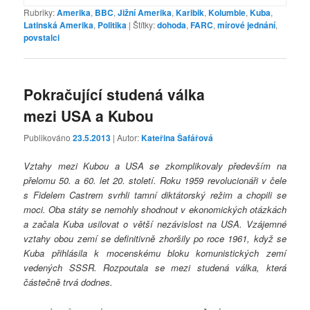
Rubriky:
Amerika
,
BBC
,
Jižní Amerika
,
Karibik
,
Kolumbie
,
Kuba
,
Latinská Amerika
,
Politika
|
Štítky:
dohoda
,
FARC
,
mírové jednání
,
povstalci
Pokračující studená válka
mezi USA a Kubou
Publikováno
23.5.2013
| Autor:
Kateřina Šafářová
Vztahy mezi Kubou a USA se zkomplikovaly především na
přelomu 50. a 60. let 20. století. Roku 1959 revolucionáři v čele
s Fidelem Castrem svrhli tamní diktátorský režim a chopili se
moci. Oba státy se nemohly shodnout v ekonomických otázkách
a začala Kuba usilovat o větší nezávislost na USA. Vzájemné
vztahy obou zemí se definitivně zhoršily po roce 1961, když se
Kuba přihlásila k mocenskému bloku komunistických zemí
vedených SSSR. Rozpoutala se mezi studená válka, která
částečně trvá dodnes.