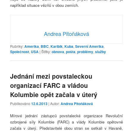
například situace vězňů v obou zemích.
Andrea Pitoňáková
Rubriky:
Amerika
,
BBC
,
Karibik
,
Kuba
,
Severní Amerika
,
Společnost
,
USA
|
Štítky:
obnova
,
pošta
,
problémy
,
služby
Jednání mezi povstaleckou
organizací FARC a vládou
Kolumbie opět začala v úterý
Publikováno
12.6.2013
| Autor:
Andrea Pitoňáková
Mírové jednání zástupců povstalecké organizace Revoluční
ozbrojené síly Kolumbie (FARC) a vlády Kolumbie opětovně
začala v úterý. Představitelé obou stran se setkali v Havaně,