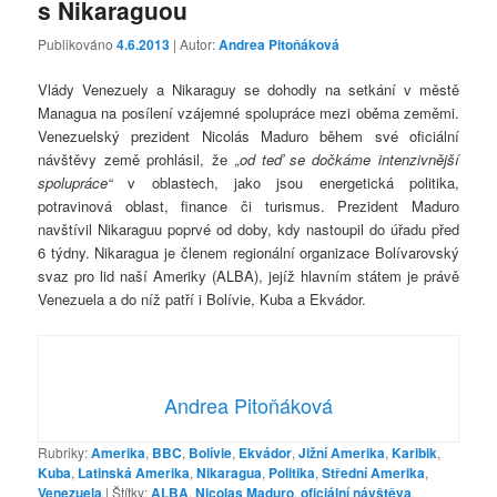
s Nikaraguou
Publikováno
4.6.2013
| Autor:
Andrea Pitoňáková
Vlády Venezuely a Nikaraguy se dohodly na setkání v městě
Managua na posílení vzájemné spolupráce mezi oběma zeměmi.
Venezuelský prezident Nicolás Maduro během své oficiální
návštěvy země prohlásil, že
„od teď se dočkáme intenzivnější
spolupráce“
v oblastech, jako jsou energetická politika,
potravinová oblast, finance či turismus. Prezident Maduro
navštívil Nikaraguu poprvé od doby, kdy nastoupil do úřadu před
6 týdny. Nikaragua je členem regionální organizace Bolívarovský
svaz pro lid naší Ameriky (ALBA), jejíž hlavním státem je právě
Venezuela a do níž patří i Bolívie, Kuba a Ekvádor.
Andrea Pitoňáková
Rubriky:
Amerika
,
BBC
,
Bolívie
,
Ekvádor
,
Jižní Amerika
,
Karibik
,
Kuba
,
Latinská Amerika
,
Nikaragua
,
Politika
,
Střední Amerika
,
Venezuela
|
Štítky:
ALBA
,
Nicolas Maduro
,
oficiální návštěva
,