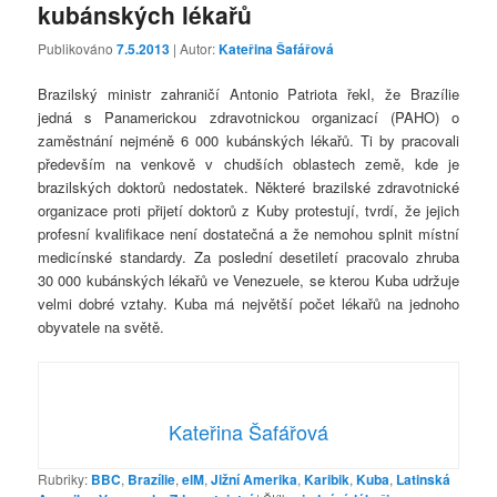
kubánských lékařů
Publikováno
7.5.2013
| Autor:
Kateřina Šafářová
Brazilský ministr zahraničí Antonio Patriota řekl, že Brazílie
jedná s Panamerickou zdravotnickou organizací (PAHO) o
zaměstnání nejméně 6 000 kubánských lékařů. Ti by pracovali
především na venkově v chudších oblastech země, kde je
brazilských doktorů nedostatek. Některé brazilské zdravotnické
organizace proti přijetí doktorů z Kuby protestují, tvrdí, že jejich
profesní kvalifikace není dostatečná a že nemohou splnit místní
medicínské standardy. Za poslední desetiletí pracovalo zhruba
30 000 kubánských lékařů ve Venezuele, se kterou Kuba udržuje
velmi dobré vztahy. Kuba má největší počet lékařů na jednoho
obyvatele na světě.
Kateřina Šafářová
Rubriky:
BBC
,
Brazílie
,
elM
,
Jižní Amerika
,
Karibik
,
Kuba
,
Latinská