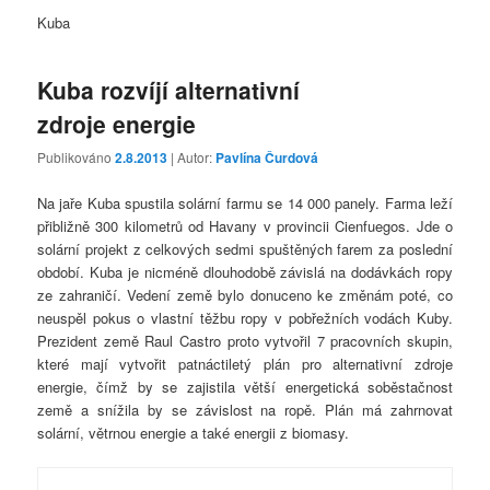
Kuba
Kuba rozvíjí alternativní
zdroje energie
Publikováno
2.8.2013
| Autor:
Pavlína Čurdová
Na jaře Kuba spustila solární farmu se 14 000 panely. Farma leží
přibližně 300 kilometrů od Havany v provincii Cienfuegos. Jde o
solární projekt z celkových sedmi spuštěných farem za poslední
období. Kuba je nicméně dlouhodobě závislá na dodávkách ropy
ze zahraničí. Vedení země bylo donuceno ke změnám poté, co
neuspěl pokus o vlastní těžbu ropy v pobřežních vodách Kuby.
Prezident země Raul Castro proto vytvořil 7 pracovních skupin,
které mají vytvořit patnáctiletý plán pro alternativní zdroje
energie, čímž by se zajistila větší energetická soběstačnost
země a snížila by se závislost na ropě. Plán má zahrnovat
solární, větrnou energie a také energii z biomasy.