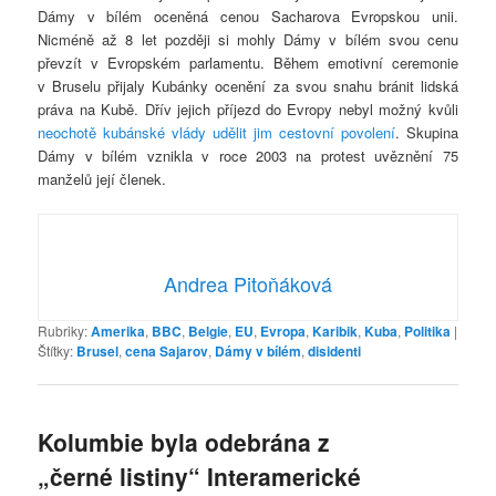
Dámy v bílém oceněná cenou Sacharova Evropskou unii.
Nicméně až 8 let později si mohly Dámy v bílém svou cenu
převzít v Evropském parlamentu. Během emotivní ceremonie
v Bruselu přijaly Kubánky ocenění za svou snahu bránit lidská
práva na Kubě. Dřív jejich příjezd do Evropy nebyl možný kvůli
neochotě kubánské vlády udělit jim cestovní povolení
. Skupina
Dámy v bílém vznikla v roce 2003 na protest uvěznění 75
manželů její členek.
Andrea Pitoňáková
Rubriky:
Amerika
,
BBC
,
Belgie
,
EU
,
Evropa
,
Karibik
,
Kuba
,
Politika
|
Štítky:
Brusel
,
cena Sajarov
,
Dámy v bílém
,
disidenti
Kolumbie byla odebrána z
„černé listiny“ Interamerické