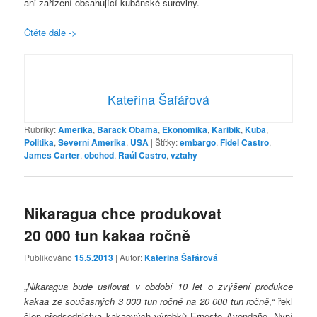
ani zařízení obsahující kubánské suroviny.
Čtěte dále ->
Kateřina Šafářová
Rubriky:
Amerika
,
Barack Obama
,
Ekonomika
,
Karibik
,
Kuba
,
Politika
,
Severní Amerika
,
USA
|
Štítky:
embargo
,
Fidel Castro
,
James Carter
,
obchod
,
Raúl Castro
,
vztahy
Nikaragua chce produkovat
20 000 tun kakaa ročně
Publikováno
15.5.2013
| Autor:
Kateřina Šafářová
„
Nikaragua bude usilovat v období 10 let o zvýšení produkce
kakaa ze současných 3 000 tun ročně na 20 000 tun ročně
,“ řekl
člen předsednictva kakaových výrobků Ernesto Avendaño. Nyní