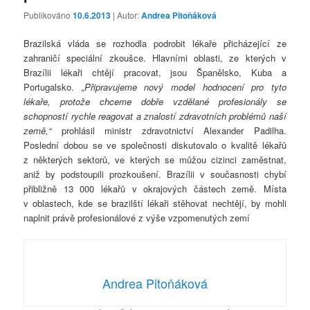
Publikováno
10.6.2013
| Autor:
Andrea Pitoňáková
Brazilská vláda se rozhodla podrobit lékaře přicházející ze
zahraničí speciální zkoušce. Hlavními oblasti, ze kterých v
Brazílii lékaři chtějí pracovat, jsou Španělsko, Kuba a
Portugalsko.
„Připravujeme nový model hodnocení pro tyto
lékaře, protože chceme dobře vzdělané profesionály se
schopností rychle reagovat a znalostí zdravotních problémů naší
země,“
prohlásil ministr zdravotnictví Alexander Padilha.
Poslední dobou se ve společnosti diskutovalo o kvalitě lékařů
z některých sektorů, ve kterých se můžou cizinci zaměstnat,
aniž by podstoupili prozkoušení. Brazílii v současnosti chybí
přibližně 13 000 lékařů v okrajových částech země. Místa
v oblastech, kde se brazilští lékaři stěhovat nechtějí, by mohli
naplnit právě profesionálové z výše vzpomenutých zemí
Andrea Pitoňáková