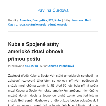
Pavlína Čurdová
Rubriky:
Amerika
,
Energetika
,
IBT
,
Kuba
|
Štítky:
biomasa
,
Raúl
Castro
,
ropa
,
solární energie
,
větrná energie
Kuba a Spojené státy
americké zkusí obnovit
přímou poštu
Publikováno
18.6.2013
| Autor:
Andrea Pitoňáková
Zástupci úřadů Kuby a Spojených států amerických se shodli na
zahájení rozhovorů týkajících se obnovy přímých poštovných
služeb mezi oběma zeměmi. Již před 50 lety byla přímá pošta
mezi Kubou a Spojenými státy americkými zrušena, nicméně je
možné doručit dopis z jedné do druhé země prostřednictvím
služeb třetí země. Rozhovory o této otázce budou pokračovat, i
když se názory zemí liší ohledně jiných problémů, jako je