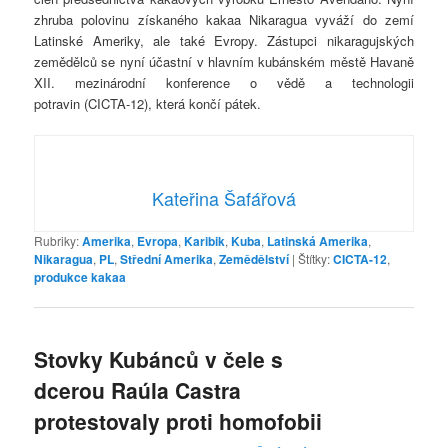
zhruba polovinu získaného kakaa Nikaragua vyváží do zemí
Latinské Ameriky, ale také Evropy. Zástupci nikaragujských
zemědělců se nyní účastní v hlavním kubánském městě Havaně
XII. mezinárodní konference o vědě a technologii
potravin (CICTA-12), která končí pátek.
Kateřina Šafářová
Rubriky:
Amerika
,
Evropa
,
Karibik
,
Kuba
,
Latinská Amerika
,
Nikaragua
,
PL
,
Střední Amerika
,
Zemědělství
|
Štítky:
CICTA-12
,
produkce kakaa
Stovky Kubánců v čele s
dcerou Raúla Castra
protestovaly proti homofobii