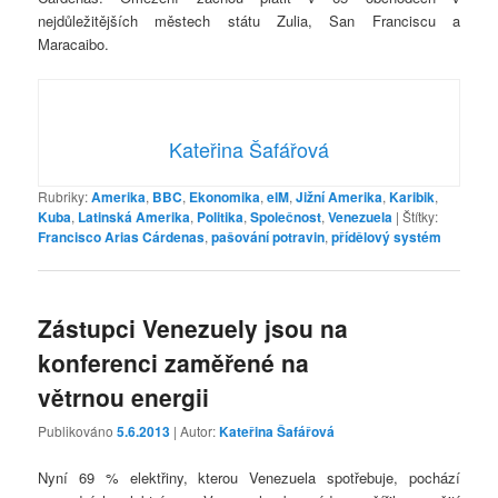
nejdůležitějších městech státu Zulia, San Franciscu a
Maracaibo.
Kateřina Šafářová
Rubriky:
Amerika
,
BBC
,
Ekonomika
,
elM
,
Jižní Amerika
,
Karibik
,
Kuba
,
Latinská Amerika
,
Politika
,
Společnost
,
Venezuela
|
Štítky:
Francisco Arias Cárdenas
,
pašování potravin
,
přídělový systém
Zástupci Venezuely jsou na
konferenci zaměřené na
větrnou energii
Publikováno
5.6.2013
| Autor:
Kateřina Šafářová
Nyní 69 % elektřiny, kterou Venezuela spotřebuje, pochází