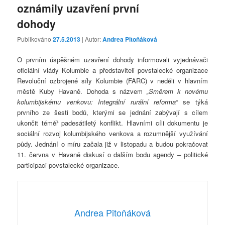
oznámily uzavření první
dohody
Publikováno
27.5.2013
| Autor:
Andrea Pitoňáková
O prvním úspěšném uzavření dohody informovali vyjednávači
oficiální vlády Kolumbie a představiteli povstalecké organizace
Revoluční ozbrojené síly Kolumbie (FARC) v neděli v hlavním
městě Kuby Havaně. Dohoda s názvem
„Směrem k novému
kolumbijskému venkovu: Integrální rurální reforma
“ se týká
prvního ze šesti bodů, kterými se jednání zabývají s cílem
ukončit téměř padesátiletý konflikt. Hlavními cíli dokumentu je
sociální rozvoj kolumbijského venkova a rozumnější využívání
půdy. Jednání o míru začala již v listopadu a budou pokračovat
11. června v Havaně diskusí o dalším bodu agendy – politické
participaci povstalecké organizace.
Andrea Pitoňáková