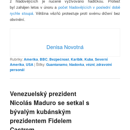
z hladovějících je nuceně vyživováno hadičkou. Protest
byl zahájen letos v únoru a
počet hladovějících v poslední době
rychle stoupá.
Většina vězňů protestuje proti svému držení bez
obvinění.
Denisa Novotná
Rubriky:
Amerika
,
BBC
,
Bezpečnost
,
Karibik
,
Kuba
,
Severní
Amerika
,
USA
|
Štítky:
Guantanamo
,
hladovka
,
vězni
,
zdravotní
personál
Venezuelský prezident
Nicolás Maduro se setkal s
bývalým kubánským
prezidentem Fidelem
Castrem