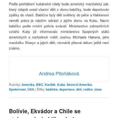
Podle prohlášení kubánské vlády bude americký manželský pár,
který údajně unesl vlastní děti z domu babičky, bude deportován
zpátky do vlasti. Babičce byly děti svěřeny do péče a Hakkenovi
neměli právo je násilím odvézt z jejího domu na Kubu. Navíc
babičku podle místní policie svázali. Ministerstvo zahraničních
vztahů Kuby již informovalo ministerstvo Spojených států
amerických o rozhodnutí vrátit Joshuu Michaela Hakena, jeho
manželku Sharyn a jejich děti, nicméně přesné datum ještě není
známo.
Andrea Pitoňáková
Rubriky:
Amerika
,
BBC
,
Karibik
,
Kuba
,
Severní Amerika
,
Společnost
,
USA
|
Štítky:
babička
,
deportace
,
děti
,
rodiče
,
únos
Bolívie, Ekvádor a Chile se