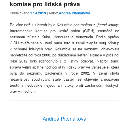
komise pro lidská práva
Publikováno
17.4.2013
| Autor:
Andrea Pitoňáková
Po více než 10 letech byla Kolumbie odstraněna z „
černé listiny
“
Interamerické komise pro lidská práva (CIDH), nicméně na
seznamu zůstala Kuba, Honduras a Venezuela. Podle správy
CIDH zveřejněné v úterý musí tyto 3 země zlepšit svůj přístup
k ochraně lidských prav. Kolumbie se na seznamu objevovala
nepřetržitě od roku 2000, po důkladném šetření situace v prosinci
roku 2012 bylo rozhodnuto ji z listiny odebrat. Naproti tomu
správa velmi špatně hodnotí stav lidský práv ve Venezuele, která
byla do seznamu začleněna v roce 2002. V zemi chybí
nezávislost soudnictví, stále častěji se objevuje zneužívání
trestů a neobvyklé nejsou ani útoky proti zastáncům lidských
prav v médiích.
Andrea Pitoňáková