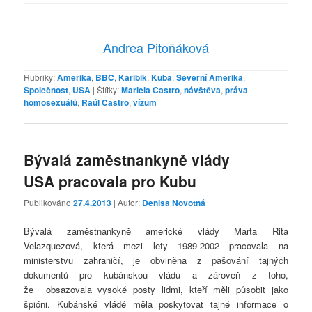
Andrea Pitoňáková
Rubriky:
Amerika
,
BBC
,
Karibik
,
Kuba
,
Severní Amerika
,
Společnost
,
USA
|
Štítky:
Mariela Castro
,
návštěva
,
práva
homosexuálů
,
Raúl Castro
,
vízum
Bývalá zaměstnankyně vlády
USA pracovala pro Kubu
Publikováno
27.4.2013
| Autor:
Denisa Novotná
Bývalá zaměstnankyně americké vlády Marta Rita
Velazquezová, která mezi lety 1989-2002 pracovala na
ministerstvu zahraničí, je obviněna z pašování tajných
dokumentů pro kubánskou vládu a zároveň z toho,
že obsazovala vysoké posty lidmi, kteří měli působit jako
špióni. Kubánské vládě měla poskytovat tajné informace o