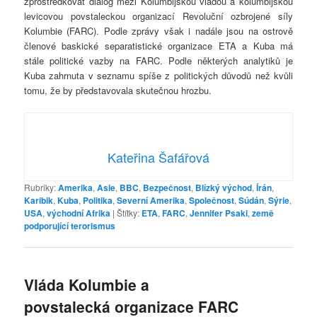
zprostředkovat dialog mezi Kolumbijskou vládou a kolumbijskou
levicovou povstaleckou organizací Revoluční ozbrojené síly
Kolumbie (FARC). Podle zprávy však i nadále jsou na ostrově
členové baskické separatistické organizace ETA a Kuba má
stále politické vazby na FARC. Podle některých analytiků je
Kuba zahrnuta v seznamu spíše z politických důvodů než kvůli
tomu, že by představovala skutečnou hrozbu.
Kateřina Šafářová
Rubriky:
Amerika
,
Asie
,
BBC
,
Bezpečnost
,
Blízký východ
,
Írán
,
Karibik
,
Kuba
,
Politika
,
Severní Amerika
,
Společnost
,
Súdán
,
Sýrie
,
USA
,
východní Afrika
|
Štítky:
ETA
,
FARC
,
Jennifer Psaki
,
země
podporující terorismus
Vláda Kolumbie a
povstalecká organizace FARC