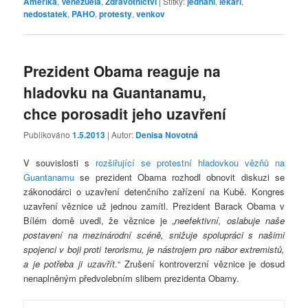
Amerika
,
Venezuela
,
Zdravotnictví
|
Štítky:
jednání
,
lékaři
,
nedostatek
,
PAHO
,
protesty
,
venkov
Prezident Obama reaguje na
hladovku na Guantanamu,
chce porosadit jeho uzavření
Publikováno
1.5.2013
| Autor:
Denisa Novotná
V souvislosti s
rozšiřující se protestní hladovkou vězňů na
Guantanamu
se prezident Obama rozhodl obnovit diskuzi se
zákonodárci o uzavření detenčního zařízení na Kubě. Kongres
uzavření věznice už jednou zamítl. Prezident Barack Obama v
Bílém domě uvedl, že věznice je „
neefektivní, oslabuje naše
postavení na mezinárodní scéně, snižuje spolupráci s našimi
spojenci v boji proti terorismu, je nástrojem pro nábor extremistů,
a je potřeba ji uzavřít
.“ Zrušení kontroverzní věznice je dosud
nenaplněným předvolebním slibem prezidenta Obamy.