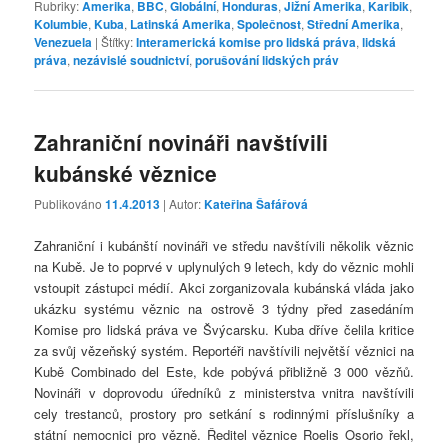
Rubriky:
Amerika
,
BBC
,
Globální
,
Honduras
,
Jižní Amerika
,
Karibik
,
Kolumbie
,
Kuba
,
Latinská Amerika
,
Společnost
,
Střední Amerika
,
Venezuela
|
Štítky:
Interamerická komise pro lidská práva
,
lidská
práva
,
nezávislé soudnictví
,
porušování lidských práv
Zahraniční novináři navštívili
kubánské věznice
Publikováno
11.4.2013
| Autor:
Kateřina Šafářová
Zahraniční i kubánští novináři ve středu navštívili několik věznic
na Kubě. Je to poprvé v uplynulých 9 letech, kdy do věznic mohli
vstoupit zástupci médií. Akci zorganizovala kubánská vláda jako
ukázku systému věznic na ostrově 3 týdny před zasedáním
Komise pro lidská práva ve Švýcarsku. Kuba dříve čelila kritice
za svůj vězeňský systém. Reportéři navštívili největší věznici na
Kubě Combinado del Este, kde pobývá přibližně 3 000 vězňů.
Novináři v doprovodu úředníků z ministerstva vnitra navštívili
cely trestanců, prostory pro setkání s rodinnými příslušníky a
státní nemocnici pro vězně. Ředitel věznice Roelis Osorio řekl,