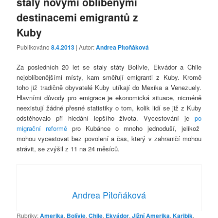
staly novými oblíbenými
destinacemi emigrantů z
Kuby
Publikováno
8.4.2013
| Autor:
Andrea Pitoňáková
Za posledních 20 let se staly státy Bolívie, Ekvádor a Chile
nejoblíbenějšími místy, kam směřují emigranti z Kuby. Kromě
toho již tradičně obyvatelé Kuby utíkají do Mexika a Venezuely.
Hlavními důvody pro emigrace je ekonomická situace, nicméně
neexistují žádné přesné statistiky o tom, kolik lidí se již z Kuby
odstěhovalo při hledání lepšího života. Vycestování je
po
migrační reformě
pro Kubánce o mnoho jednoduší, jelikož
mohou vycestovat bez povolení a čas, který v zahraničí mohou
strávit, se zvýšil z 11 na 24 měsíců.
Andrea Pitoňáková
Rubriky:
Amerika
,
Bolívie
,
Chile
,
Ekvádor
,
Jižní Amerika
,
Karibik
,