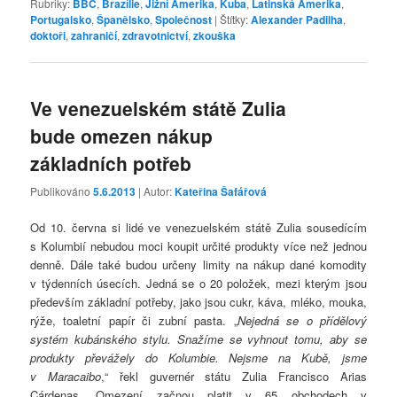
Rubriky:
BBC
,
Brazílie
,
Jižní Amerika
,
Kuba
,
Latinská Amerika
,
Portugalsko
,
Španělsko
,
Společnost
|
Štítky:
Alexander Padilha
,
doktoři
,
zahraničí
,
zdravotnictví
,
zkouška
Ve venezuelském státě Zulia
bude omezen nákup
základních potřeb
Publikováno
5.6.2013
| Autor:
Kateřina Šafářová
Od 10. června si lidé ve venezuelském státě Zulia sousedícím
s Kolumbií nebudou moci koupit určité produkty více než jednou
denně. Dále také budou určeny limity na nákup dané komodity
v týdenních úsecích. Jedná se o 20 položek, mezi kterým jsou
především základní potřeby, jako jsou cukr, káva, mléko, mouka,
rýže, toaletní papír či zubní pasta. „
Nejedná se o přídělový
systém kubánského stylu. Snažíme se vyhnout tomu, aby se
produkty převážely do Kolumbie. Nejsme na Kubě, jsme
v Maracaibo
,“ řekl guvernér státu Zulia Francisco Arias
Cárdenas. Omezení začnou platit v 65 obchodech v