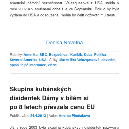
americké národní bezpečnosti. Velazquezová z USA utekla v
roce 2002 a v současné době žije ve Švýcarsku. Pokud by byla
vydána do USA a odsouzena, mohla by čelit doživotnímu trestu.
Denisa Novotná
Rubriky:
Amerika
,
BBC
,
Bezpečnost
,
Karibik
,
Kuba
,
Politika
,
Severní Amerika
,
USA
|
Štítky:
Marta Rita Velazquezová
,
obvinění
,
špión
,
tajné informace
,
vláda
Skupina kubánských
disidentek Dámy v bílém si
po 8 letech převzala cenu EU
Publikováno
24.4.2013
| Autor:
Andrea Pitoňáková
Již v roce 2003 byla skupina kubánských disidentek nazývaná