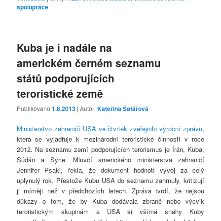
spolupráce
Kuba je i nadále na
americkém černém seznamu
států podporujících
teroristické země
Publikováno
1.6.2013
| Autor:
Kateřina Šafářová
Ministerstvo zahraničí USA ve čtvrtek zveřejnilo výroční zprávu
,
která se vyjadřuje k mezinárodní teroristické činnosti v roce
2012. Na seznamu zemí podporujících terorismus je Írán, Kuba,
Súdán a Sýrie. Mluvčí amerického ministerstva zahraničí
Jennifer Psaki, řekla, že dokument hodnotí vývoj za celý
uplynulý rok. Přestože Kubu USA do seznamu zahrnuly, kritizují
ji mírněji než v předchozích letech. Zpráva tvrdí, že nejsou
důkazy o tom, že by Kuba dodávala zbraně nebo výcvik
teroristickým skupinám a USA si všímá snahy Kuby