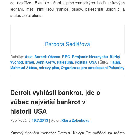
co nejdříve. Existuje několik problematických bodů mírových
jednání, mezi nimi jsou hranice, osady, palestinští uprchlíci a
status Jeruzaléma.
Barbora Sedlářová
Rubriky:
Asie
,
Barack Obama
,
BBC
,
Benjamin Netanyahu
,
Blízký
východ
,
Izrael
,
John Kerry
,
Palestina
,
Politika
,
USA
|
Štítky:
Fatah
,
Mahmud Abbas
,
mírový plán
,
Organizace pro osvobození Palestiny
Detroit vyhlásil bankrot, jde o
vůbec největší bankrot v
historii USA
Publikováno
19.7.2013
| Autor:
Klára Zelenková
Krizový finanční manažer Detroitu Kevyn Orr požádal za město