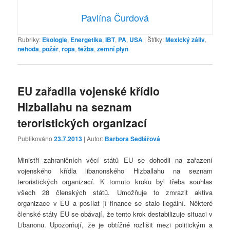
Pavlína Čurdová
Rubriky:
Ekologie
,
Energetika
,
IBT
,
PA
,
USA
|
Štítky:
Mexický záliv
,
nehoda
,
požár
,
ropa
,
těžba
,
zemní plyn
EU zařadila vojenské křídlo
Hizballahu na seznam
teroristických organizací
Publikováno
23.7.2013
| Autor:
Barbora Sedlářová
Ministři zahraničních věcí států EU se dohodli na zařazení
vojenského křídla libanonského Hizballahu na seznam
teroristických organizací. K tomuto kroku byl třeba souhlas
všech 28 členských států. Umožňuje to zmrazit aktiva
organizace v EU a posílat jí finance se stalo ilegální. Některé
členské státy EU se obávají, že tento krok destabilizuje situaci v
Libanonu. Upozorňují, že je obtížné rozlišit mezi politickým a