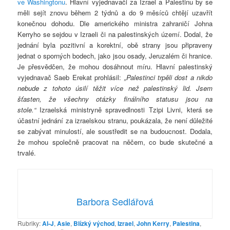
ve Washingtonu
. Hlavní vyjednavači za Izrael a Palestinu by se
měli sejít znovu během 2 týdnů a do 9 měsíců chtějí uzavřít
konečnou dohodu. Dle amerického ministra zahraničí Johna
Kerryho se sejdou v Izraeli či na palestinských území. Dodal, že
jednání byla pozitivní a korektní, obě strany jsou připraveny
jednat o sporných bodech, jako jsou osady, Jeruzalém či hranice.
Je přesvědčen, že mohou dosáhnout míru. Hlavní palestinský
vyjednavač Saeb Erekat prohlásil:
„Palestinci trpěli dost a nikdo
nebude z tohoto úsilí těžit více než palestinský lid. Jsem
šťasten, že všechny otázky finálního statusu jsou na
stole.“
Izraelská ministryně spravedlnosti Tzipi Livni, která se
účastní jednání za izraelskou stranu, poukázala, že není důležité
se zabývat minulostí, ale soustředit se na budoucnost. Dodala,
že mohou společně pracovat na něčem, co bude skutečné a
trvalé.
Barbora Sedlářová
Rubriky:
Al-J
,
Asie
,
Blízký východ
,
Izrael
,
John Kerry
,
Palestina
,