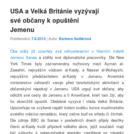
USA a Velká Británie vyzývají
své občany k opuštění
Jemenu
Publikováno
7.8.2013
| Autor:
Barbora Sedlářová
Oba státy již uzavřely svá velvyslanectví v hlavním městě
Jemenu Sanaa
a stáhly své diplomatické pracovníky. Dle New
York Times byly zaznamenány rozhovory mezi Ayman al-
Zawahiri, nejvyšším vůdcem al-Kaidy, a Nasser al-Wuhayshi,
nejvyšším představitelem al-Kaidy v Jemenu. Americké
ministerstvo zahraničí varuje před teroristickými aktivitami a
občanskými nepokoji v Jemenu. USA urgují své občany, aby
odložili své cesty do Jemenu a ti Američané, kteří tam žijí, aby
ho okamžitě opustili. Obdobně vyzývá i vláda Velké Británie.
Upozorňuje na zvýšené napětí kolem svátku konce muslimského
svatého měsíce ramadánu, který začne buď ve středu či čtvrtek.
Dle zdroje BBC do Sanaa v posledních dnech přijely desítky
členů al-Kaidy kvůli přípravě velkého akce, jejíž součástí mají
být výbuchy a sebevražedné atentáty zaměřené na západní