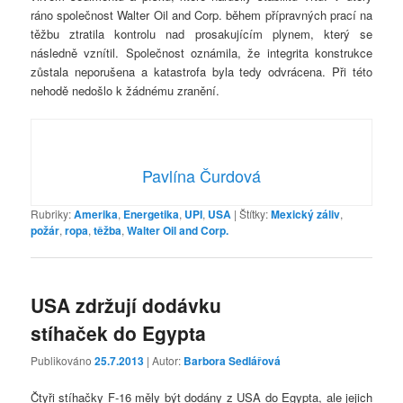
ráno společnost Walter Oil and Corp. během přípravných prací na
těžbu ztratila kontrolu nad prosakujícím plynem, který se
následně vznítil. Společnost oznámila, že integrita konstrukce
zůstala neporušena a katastrofa byla tedy odvrácena. Při této
nehodě nedošlo k žádnému zranění.
Pavlína Čurdová
Rubriky:
Amerika
,
Energetika
,
UPI
,
USA
|
Štítky:
Mexický záliv
,
požár
,
ropa
,
těžba
,
Walter Oil and Corp.
USA zdržují dodávku
stíhaček do Egypta
Publikováno
25.7.2013
| Autor:
Barbora Sedlářová
Čtyři stíhačky F-16 měly být dodány z USA do Egypta, ale jejich