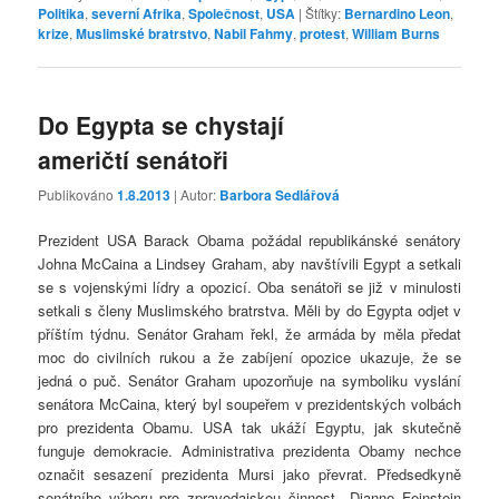
Politika
,
severní Afrika
,
Společnost
,
USA
|
Štítky:
Bernardino Leon
,
krize
,
Muslimské bratrstvo
,
Nabil Fahmy
,
protest
,
William Burns
Do Egypta se chystají
američtí senátoři
Publikováno
1.8.2013
| Autor:
Barbora Sedlářová
Prezident USA Barack Obama požádal republikánské senátory
Johna McCaina a Lindsey Graham, aby navštívili Egypt a setkali
se s vojenskými lídry a opozicí. Oba senátoři se již v minulosti
setkali s členy Muslimského bratrstva. Měli by do Egypta odjet v
příštím týdnu. Senátor Graham řekl, že armáda by měla předat
moc do civilních rukou a že zabíjení opozice ukazuje, že se
jedná o puč. Senátor Graham upozorňuje na symboliku vyslání
senátora McCaina, který byl soupeřem v prezidentských volbách
pro prezidenta Obamu. USA tak ukáží Egyptu, jak skutečně
funguje demokracie. Administrativa prezidenta Obamy nechce
označit sesazení prezidenta Mursi jako převrat. Předsedkyně
senátního výboru pro zpravodajskou činnost Dianne Feinstein