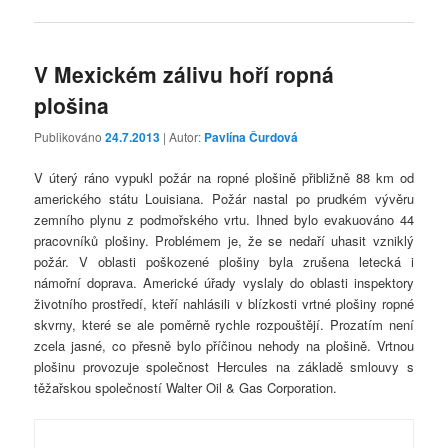
V Mexickém zálivu hoří ropná
plošina
Publikováno
24.7.2013
| Autor:
Pavlína Čurdová
V úterý ráno vypukl požár na ropné plošině přibližně 88 km od
amerického státu Louisiana. Požár nastal po prudkém vývěru
zemního plynu z podmořského vrtu. Ihned bylo evakuováno 44
pracovníků plošiny. Problémem je, že se nedaří uhasit vzniklý
požár. V oblasti poškozené plošiny byla zrušena letecká i
námořní doprava. Americké úřady vyslaly do oblasti inspektory
životního prostředí, kteří nahlásili v blízkosti vrtné plošiny ropné
skvrny, které se ale poměrně rychle rozpouštějí. Prozatím není
zcela jasné, co přesně bylo příčinou nehody na plošině. Vrtnou
plošinu provozuje společnost Hercules na základě smlouvy s
těžařskou společností Walter Oil & Gas Corporation.