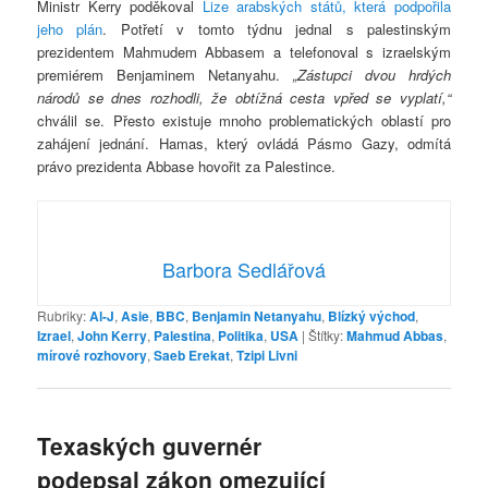
Ministr Kerry poděkoval
Lize arabských států, která podpořila
jeho plán
. Potřetí v tomto týdnu jednal s palestinským
prezidentem Mahmudem Abbasem a telefonoval s izraelským
premiérem Benjaminem Netanyahu.
„Zástupci dvou hrdých
národů se dnes rozhodli, že obtížná cesta vpřed se vyplatí,“
chválil se.
Přesto existuje mnoho problematických oblastí pro
zahájení jednání. Hamas, který ovládá Pásmo Gazy, odmítá
právo prezidenta Abbase hovořit za Palestince.
Barbora Sedlářová
Rubriky:
Al-J
,
Asie
,
BBC
,
Benjamin Netanyahu
,
Blízký východ
,
Izrael
,
John Kerry
,
Palestina
,
Politika
,
USA
|
Štítky:
Mahmud Abbas
,
mírové rozhovory
,
Saeb Erekat
,
Tzipi Livni
Texaských guvernér
podepsal zákon omezující