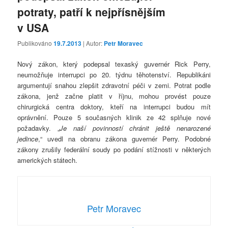
potraty, patří k nejpřísnějším
v USA
Publikováno
19.7.2013
| Autor:
Petr Moravec
Nový zákon, který podepsal texaský guvernér Rick Perry,
neumožňuje interrupci po 20. týdnu těhotenství. Republikáni
argumentují snahou zlepšit zdravotní péči v zemi. Potrat podle
zákona, jenž začne platit v říjnu, mohou provést pouze
chirurgická centra doktory, kteří na interrupci budou mít
oprávnění. Pouze 5 současných klinik ze 42 splňuje nové
požadavky. „
Je naší povinností chránit ještě nenarozené
jedince
,“ uvedl na obranu zákona guvernér Perry. Podobné
zákony zrušily federální soudy po podání stížnosti v některých
amerických státech.
Petr Moravec