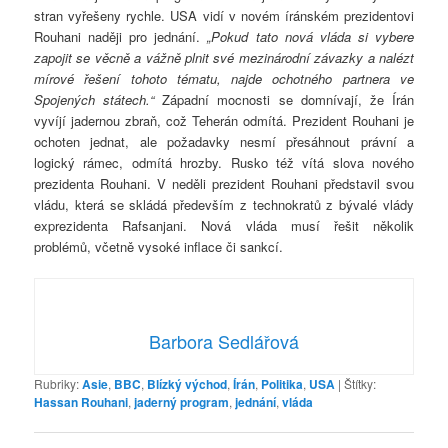
stran vyřešeny rychle. USA vidí v novém íránském prezidentovi
Rouhani naději pro jednání.
„Pokud tato nová vláda si vybere
zapojit se věcně a vážně plnit své mezinárodní závazky a nalézt
mírové řešení tohoto tématu, najde ochotného partnera ve
Spojených státech.“
Západní mocnosti se domnívají, že Írán
vyvíjí jadernou zbraň, což Teherán odmítá. Prezident Rouhani je
ochoten jednat, ale požadavky nesmí přesáhnout právní a
logický rámec, odmítá hrozby. Rusko též vítá slova nového
prezidenta Rouhani. V neděli prezident Rouhani představil svou
vládu, která se skládá především z technokratů z bývalé vlády
exprezidenta Rafsanjani. Nová vláda musí řešit několik
problémů, včetně vysoké inflace či sankcí.
Barbora Sedlářová
Rubriky:
Asie
,
BBC
,
Blízký východ
,
Írán
,
Politika
,
USA
|
Štítky:
Hassan Rouhani
,
jaderný program
,
jednání
,
vláda