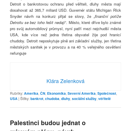
Detroit o bankrotovou ochranu před věřiteli, dluhy města mají
dosahovat až 365,7 miliard USD. Guvernér státu Michigan RIck
Snyder návrh na konkurz přijal se slovy, že „
finanční potíže
Detroitu se bez toho řešit nedají
“. Město, které dříve bylo známé
pro svůj automobilový průmysl, nyní patří mezi nejchudší města
USA, kde více než jedna třetina obyvatel žije pod hranicí
chudoby. Detroit neposkytuje plně ani základní služby, jen třetina
městských sanitek je v provozu a na 40 % veřejného osvětlení
nefunguje
Klára Zelenková
Rubriky:
Amerika
,
ČN
,
Ekonomika
,
Severní Amerika
,
Společnost
,
USA
|
Štítky:
bankrot
,
chudoba
,
dluhy
,
sociální služby
,
věřitelé
Palestinci budou jednat o