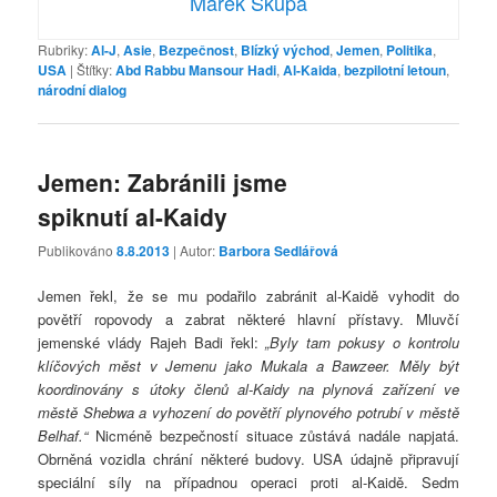
Marek Skupa
Rubriky:
Al-J
,
Asie
,
Bezpečnost
,
Blízký východ
,
Jemen
,
Politika
,
USA
|
Štítky:
Abd Rabbu Mansour Hadi
,
Al-Kaida
,
bezpilotní letoun
,
národní dialog
Jemen: Zabránili jsme
spiknutí al-Kaidy
Publikováno
8.8.2013
| Autor:
Barbora Sedlářová
Jemen řekl, že se mu podařilo zabránit al-Kaidě vyhodit do
povětří ropovody a zabrat některé hlavní přístavy. Mluvčí
jemenské vlády Rajeh Badi řekl:
„Byly tam pokusy o kontrolu
klíčových měst v Jemenu jako Mukala a Bawzeer. Měly být
koordinovány s útoky členů al-Kaidy na plynová zařízení ve
městě Shebwa a vyhození do povětří plynového potrubí v městě
Belhaf.“
Nicméně bezpečností situace zůstává nadále napjatá.
Obrněná vozidla chrání některé budovy. USA údajně připravují
speciální síly na případnou operaci proti al-Kaidě. Sedm