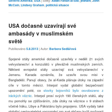
Severní Amerika
,
USA
|
Štítky:
Abdel Fattah al-Sisi
,
jednání
,
John
McCain
,
Lindsey Graham
,
politická situace
USA dočasně uzavírají své
ambasády v muslimském
světě
Publikováno
5.8.2013
| Autor:
Barbora Sedlářová
Spojené státy americké dočasně uzavřely v neděli 21 svých
velvyslanectví a konzulátů v převážně muslimských zemích.
Některé evropské státy uzavírají svá velvyslanectví v
Jemenu. Kanada oznámila, že uzavře svou misi v
Bangladéši. Panují obavy, že al-Kaida plánuje útoky na západní
cíle v tomto měsíci. Interpol vydal globální bezpečností
upozornění poté, co
stovky bojovníků bylo osvobozeno z
iráckých věznic
. Interpol prosí svých 190 členských států, aby
mu pomohly se zjišťováním, zda útoky na věznice v 9 státech
včetně Iráku, Libye a Pákistánu bylo propojeno. USA vydaly také
globální cestovatelské upozornění pro své občany kvůli možnosti