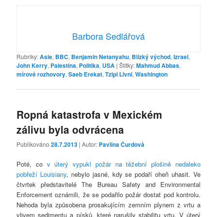
Barbora Sedlářová
Rubriky:
Asie
,
BBC
,
Benjamin Netanyahu
,
Blízký východ
,
Izrael
,
John Kerry
,
Palestina
,
Politika
,
USA
|
Štítky:
Mahmud Abbas
,
mírové rozhovory
,
Saeb Erekat
,
Tzipi Livni
,
Washington
Ropná katastrofa v Mexickém
zálivu byla odvrácena
Publikováno
28.7.2013
| Autor:
Pavlína Čurdová
Poté, co
v úterý vypukl požár na těžební plošině nedaleko
pobřeží Louisiany
, nebylo jasné, kdy se podaří oheň uhasit. Ve
čtvrtek představitelé The Bureau Safety and Environmental
Enforcement oznámili, že se podařilo požár dostat pod kontrolu.
Nehoda byla způsobena prosakujícím zemním plynem z vrtu a
vlivem sedimentu a písků, které narušily stabilitu vrtu. V úterý