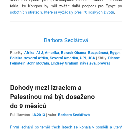
řekla, že Kongres by měl zvážit další podporu pro Egypt po
sobotních střetech, které si vyžádaly přes 70 lidských životů
.
Barbora Sedlářová
Rubriky:
Afrika
,
Al-J
,
Amerika
,
Barack Obama
,
Bezpečnost
,
Egypt
,
Politika
,
severní Afrika
,
Severní Amerika
,
UPI
,
USA
|
Štítky:
Dianne
Feinstein
,
John McCain
,
Lindsey Graham
,
návštěva
,
převrat
Dohody mezi Izraelem a
Palestinou má být dosaženo
do 9 měsíců
Publikováno
1.8.2013
| Autor:
Barbora Sedlářová
První jednání po téměř třech letech se konala v pondělí a úterý