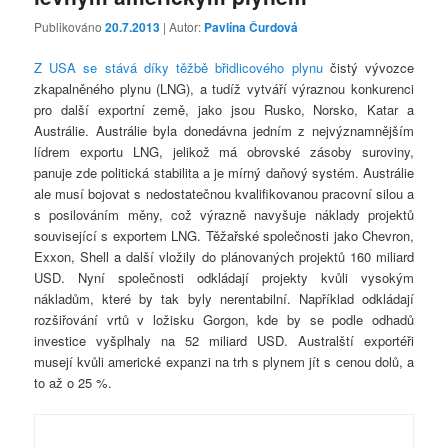
Publikováno
20.7.2013
| Autor:
Pavlína Čurdová
Z USA se stává díky těžbě břidlicového plynu
čistý vývozce
zkapalněného plynu (LNG), a tudíž vytváří výraznou konkurenci
pro další exportní země, jako jsou Rusko, Norsko, Katar a
Austrálie. Austrálie byla donedávna jedním z nejvýznamnějším
lídrem exportu LNG, jelikož má obrovské zásoby suroviny,
panuje zde politická stabilita a je mírný daňový systém. Austrálie
ale musí bojovat s nedostatečnou kvalifikovanou pracovní silou a
s posilováním měny, což výrazně navyšuje náklady projektů
související s exportem LNG. Těžařské společnosti jako Chevron,
Exxon, Shell a další vložily do plánovaných projektů 160 miliard
USD. Nyní společnosti odkládají projekty kvůli vysokým
nákladům, které by tak byly nerentabilní. Například odkládají
rozšiřování vrtů v ložisku Gorgon, kde by se podle odhadů
investice vyšplhaly na 52 miliard USD. Australští exportéři
musejí kvůli americké expanzi na trh s plynem jít s cenou dolů, a
to až o 25 %.