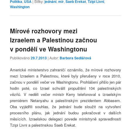
Politika
,
USA
|
Štítky:
jednání
,
mír
,
Saeb Erekat
,
Tzipi Livni
,
Washington
Mírové rozhovory mezi
Izraelem a Palestinou začnou
v pondělí ve Washingtonu
Publikováno
29.7.2013
| Autor:
Barbora Sedlářová
Americké ministerstvo zahraničí oznámilo, že mírové rozhovory
mezi Izraelem a Palestinou, které byly přerušeny v roce 2010,
začnou v pondělí večer ve Washingtonu. Prohlášení přišlo jen pár
hodin poté, co Izrael schválil propuštění 104 palestinských
vězňů. V neděli večer ministr Kerry telefonoval s izraelským
premiérem Netanyahu a palestinským prezidentem Abbasem.
Oba vyjádřili souhlas, že jednání bude sloužit na vytvoření
procesního plánu, jak jednání budou pokračovat v dalších
měsících. Izraelskou delegaci povede ministryně spravedlnosti
Tzipi Livni a palestinskou Saeb Erekat.