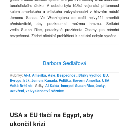
teroristického útoku. V sobotu byla těžká vojenská přítomnost
kolem amerického a britského velvyslanectví v hlavním městě
Jemenu Sanaa. Ve Washingtonu se sešli nejvyšší američtí
představitelé, aby prozkoumali možnou hrozbu. Setkání
vedla Susan Rice, poradkyně prezidenta Obamy pro národní
bezpečnost. Žádné oficiální prohlášení k setkání nebylo vydáno.
Barbora Sedlářová
Rubriky:
Al-J
,
Amerika
,
Asie
,
Bezpečnost
,
Blízký východ
,
EU
,
Evropa
,
Irák
,
Jemen
,
Kanada
,
Politika
,
Severní Amerika
,
USA
,
Velká Británie
|
Štítky:
Al-Kaida
,
interpol
,
Susan RIce
,
útoky
,
uzavření
,
velvyslanectví
,
věznice
USA a EU tlačí na Egypt, aby
ukončil krizi