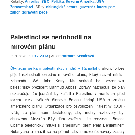
Rubriky:
Amerika
,
BBC
,
Politika
,
Severní Amerika
,
USA
,
Zdravotnictví
|
Štítky:
chirurgická centra
,
guvernér
,
interrupce
,
zákon
,
zdravotní péče
Palestinci se nedohodli na
mírovém plánu
Publikováno
19.7.2013
| Autor:
Barbora Sedlářová
Čtvrteční setkání palestinských lídrů v Ramallahu
skončilo bez
přijetí rozhodnutí ohledně mírového plánu, který navrhl ministr
zahraničí USA John Kerry. Na setkání ho prezentoval
palestinský prezident Mahmud Abbas. Zprávy naznačují, že plán
nezaručuje, že jednání by zajistila Palestinu v hranicích před
rokem 1967. Někteří členové Fatahu žádají USA o změnu
amerického plánu. Organizace pro osvobození Palestiny (OOP)
tvrdí, že plán není dostatečný, aby mohly rozhovory být
obnoveny. Mezitím Bílý dům zveřejnil, že prezident Barack
Obama telefonicky mluvil s izraelským premiérem Benjaminem
Netanyahu a snažil se ho přimět, aby mírové rozhovory začaly