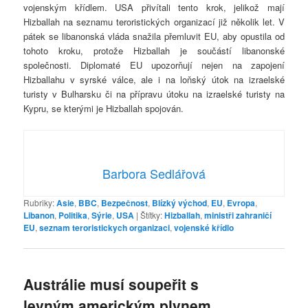
vojenským křídlem. USA přivítali tento krok, jelikož mají
Hizballah na seznamu teroristických organizací již několik let. V
pátek se libanonská vláda snažila přemluvit EU, aby opustila od
tohoto kroku, protože Hizballah je součástí libanonské
společnosti. Diplomaté EU upozorňují nejen na zapojení
Hizballahu v syrské válce, ale i na loňský útok na izraelské
turisty v Bulharsku či na přípravu útoku na izraelské turisty na
Kypru, se kterými je Hizballah spojován.
Barbora Sedlářová
Rubriky:
Asie
,
BBC
,
Bezpečnost
,
Blízký východ
,
EU
,
Evropa
,
Libanon
,
Politika
,
Sýrie
,
USA
|
Štítky:
Hizballah
,
ministři zahraničí
EU
,
seznam teroristickych organizaci
,
vojenské křídlo
Austrálie musí soupeřit s
levným americkým plynem