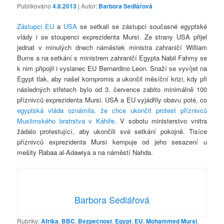
Publikováno
4.8.2013
| Autor:
Barbora Sedlářová
Zástupci EU
a
USA
se setkali se zástupci současné egyptské
vlády i se stoupenci exprezidenta Mursi. Ze strany USA přijel
jednat v minulých dnech náměstek ministra zahraničí William
Burns a na setkání s ministrem zahraničí Egypta Nabil Fahmy se
k nim připojil i vyslanec EU Bernardino Leon. Snaží se vyvíjet na
Egypt tlak, aby našel kompromis a ukončil měsíční krizi, kdy při
následných střetech bylo od 3. července zabito minimálně 100
příznivců exprezidenta Mursi. USA a EU vyjádřily obavu poté, co
egyptská vláda oznámila, že chce ukončit protest příznivců
Muslimského bratrstva v Káhiře.
V sobotu ministerstvo vnitra
žádalo protestující, aby ukončili své setkání pokojně. Tisíce
příznivců exprezidenta Mursi kempuje od jeho sesazení u
mešity Rabaa al-Adawiya a na náměstí Nahda.
Barbora Sedlářová
Rubriky:
Afrika
,
BBC
,
Bezpečnost
,
Egypt
,
EU
,
Mohammed Mursi
,