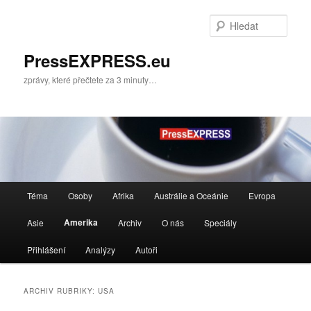
Přejít
Přejít
k
k
Hleda
hlavnímu
obsahu
obsahu
postranního
PressEXPRESS.eu
webu
panelu
zprávy, které přečtete za 3 minuty…
Hlavní
Téma
Osoby
Afrika
Austrálie a Oceánie
Evropa
navigační
menu
Amerika
Asie
Archiv
O nás
Speciály
Přihlášení
Analýzy
Autoři
ARCHIV RUBRIKY:
USA