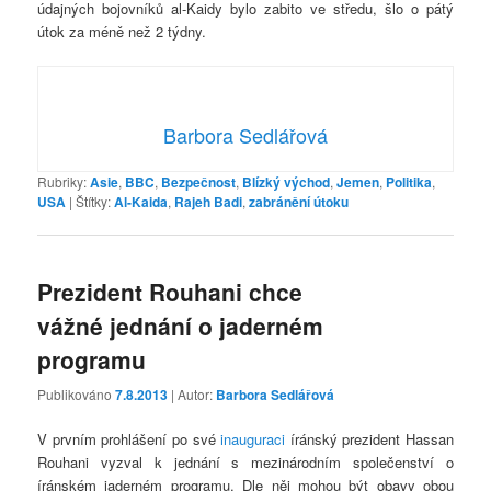
údajných bojovníků al-Kaidy bylo zabito ve středu, šlo o pátý
útok za méně než 2 týdny.
Barbora Sedlářová
Rubriky:
Asie
,
BBC
,
Bezpečnost
,
Blízký východ
,
Jemen
,
Politika
,
USA
|
Štítky:
Al-Kaida
,
Rajeh Badi
,
zabránění útoku
Prezident Rouhani chce
vážné jednání o jaderném
programu
Publikováno
7.8.2013
| Autor:
Barbora Sedlářová
V prvním prohlášení po své
inauguraci
íránský prezident Hassan
Rouhani vyzval k jednání s mezinárodním společenství o
íránském jaderném programu. Dle něj mohou být obavy obou