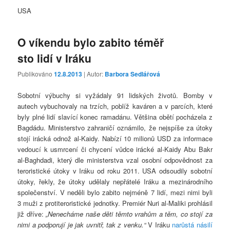
USA
O víkendu bylo zabito téměř
sto lidí v Iráku
Publikováno
12.8.2013
| Autor:
Barbora Sedlářová
Sobotní výbuchy si vyžádaly 91 lidských životů. Bomby v
autech vybuchovaly na trzích, poblíž kaváren a v parcích, které
byly plné lidí slavící konec ramadánu. Většina obětí pocházela z
Bagdádu. Ministerstvo zahraničí oznámilo, že nejspíše za útoky
stojí irácká odnož al-Kaidy. Nabízí 10 milionů USD za informace
vedoucí k usmrcení či chycení vůdce irácké al-Kaidy Abu Bakr
al-Baghdadi, který dle ministerstva vzal osobní odpovědnost za
teroristické útoky v Iráku od roku 2011. USA odsoudily sobotní
útoky, řekly, že útoky udělaly nepřátelé Iráku a mezinárodního
společenství. V neděli bylo zabito nejméně 7 lidí, mezi nimi byli
3 muži z protiteroristické jednotky. Premiér Nuri al-Maliki prohlásil
již dříve:
„Nenecháme naše děti těmto vrahům a těm, co stojí za
nimi a podporují je jak uvnitř, tak z venku.“
V Iráku
narůstá násilí