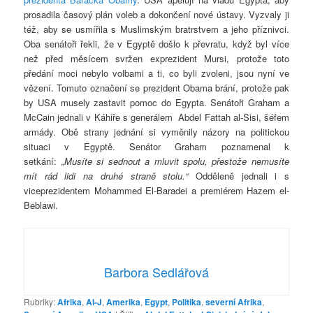
prosadila časový plán voleb a dokončení nové ústavy. Vyzvaly ji
též, aby se usmířila s Muslimským bratrstvem a jeho příznivci.
Oba senátoři řekli, že v Egyptě došlo k převratu, když byl více
než před měsícem svržen exprezident Mursi, protože toto
předání moci nebylo volbami a ti, co byli zvoleni, jsou nyní ve
vězení. Tomuto označení se prezident Obama brání, protože pak
by USA musely zastavit pomoc do Egypta. Senátoři Graham a
McCain jednali v Káhiře s generálem Abdel Fattah al-Sisi, šéfem
armády. Obě strany jednání si vyměnily názory na politickou
situaci v Egyptě. Senátor Graham poznamenal k
setkání:
„Musíte si sednout a mluvit spolu, přestože nemusíte
mít rád lidi na druhé straně stolu.“
Odděleně jednali i s
viceprezidentem Mohammed El-Baradei a premiérem Hazem el-
Beblawi.
Barbora Sedlářová
Rubriky:
Afrika
,
Al-J
,
Amerika
,
Egypt
,
Politika
,
severní Afrika
,