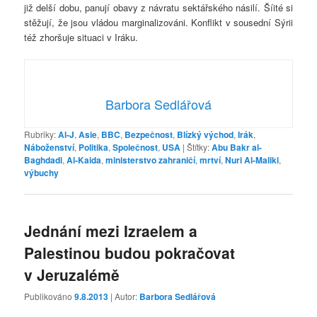
již delší dobu, panují obavy z návratu sektářského násilí. Šíité si
stěžují, že jsou vládou marginalizováni. Konflikt v sousední Sýrii
též zhoršuje situaci v Iráku.
Barbora Sedlářová
Rubriky:
Al-J
,
Asie
,
BBC
,
Bezpečnost
,
Blízký východ
,
Irák
,
Náboženství
,
Politika
,
Společnost
,
USA
|
Štítky:
Abu Bakr al-
Baghdadi
,
Al-Kaida
,
ministerstvo zahraničí
,
mrtví
,
Nuri Al-Maliki
,
výbuchy
Jednání mezi Izraelem a
Palestinou budou pokračovat
v Jeruzalémě
Publikováno
9.8.2013
| Autor:
Barbora Sedlářová