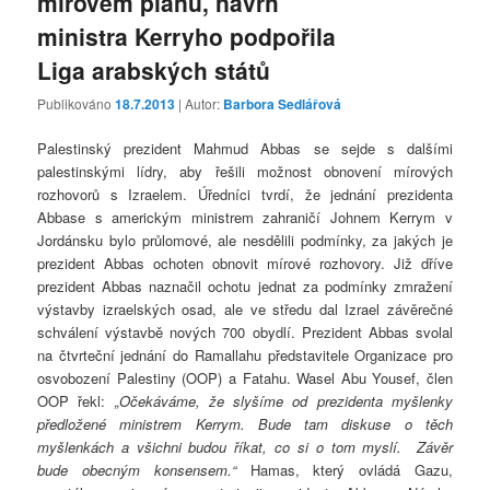
mírovém plánu, návrh
ministra Kerryho podpořila
Liga arabských států
Publikováno
18.7.2013
| Autor:
Barbora Sedlářová
Palestinský prezident Mahmud Abbas se sejde s dalšími
palestinskými lídry, aby řešili možnost obnovení mírových
rozhovorů s Izraelem. Úředníci tvrdí, že jednání prezidenta
Abbase s americkým ministrem zahraničí Johnem Kerrym v
Jordánsku bylo průlomové, ale nesdělili podmínky, za jakých je
prezident Abbas ochoten obnovit mírové rozhovory. Již dříve
prezident Abbas naznačil ochotu jednat za podmínky zmražení
výstavby izraelských osad, ale ve středu dal Izrael závěrečné
schválení výstavbě nových 700 obydlí. Prezident Abbas svolal
na čtvrteční jednání do Ramallahu představitele Organizace pro
osvobození Palestiny (OOP) a Fatahu. Wasel Abu Yousef, člen
OOP řekl:
„Očekáváme, že slyšíme od prezidenta myšlenky
předložené ministrem Kerrym. Bude tam diskuse o těch
myšlenkách a všichni budou říkat, co si o tom myslí. Závěr
bude obecným konsensem.“
Hamas, který ovládá Gazu,