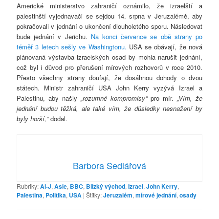
Americké ministerstvo zahraničí oznámilo, že izraelští a
palestinští vyjednavači se sejdou 14. srpna v Jeruzalémě, aby
pokračovali v jednání o ukončení dlouholetého sporu. Následovat
bude jednání v Jerichu.
Na konci července se obě strany po
téměř 3 letech sešly ve Washingtonu.
USA se obávají, že nová
plánovaná výstavba izraelských osad by mohla narušit jednání,
což byl i důvod pro přerušení mírových rozhovorů v roce 2010.
Přesto všechny strany doufají, že dosáhnou dohody o dvou
státech. Ministr zahraničí USA John Kerry vyzývá Izrael a
Palestinu, aby našly
„rozumné kompromisy“
pro mír.
„Vím, že
jednání budou těžká, ale také vím, že důsledky nesnažení by
byly horší,“
dodal.
Barbora Sedlářová
Rubriky:
Al-J
,
Asie
,
BBC
,
Blízký východ
,
Izrael
,
John Kerry
,
Palestina
,
Politika
,
USA
|
Štítky:
Jeruzalém
,
mírové jednání
,
osady