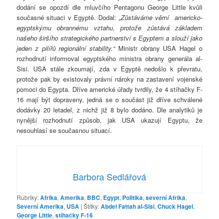
dodání se opozdí dle mluvčího Pentagonu George Little kvůli
současné situaci v Egyptě. Dodal:
„Zůstáváme věrní americko-
egyptskýmu obrannému vztahu, protože zůstává základem
našeho širšího strategického partnerství s Egyptem a slouží jako
jeden z pilířů regionální stability.“
Ministr obrany USA Hagel o
rozhodnutí informoval egyptského ministra obrany generála al-
Sisi. USA stále zkoumají, zda v Egyptě nedošlo k převratu,
protože pak by existovaly právní nároky na zastavení vojenské
pomoci do Egypta. Dříve americké úřady tvrdily, že 4 stíhačky F-
16 mají být dopraveny, jedná se o součást již dříve schválené
dodávky 20 letadel, z nichž již 8 bylo dodáno. Dle analytiků je
nynější rozhodnutí způsob, jak USA ukazují Egyptu, že
nesouhlasí se současnou situací.
Barbora Sedlářová
Rubriky:
Afrika
,
Amerika
,
BBC
,
Egypt
,
Politika
,
severní Afrika
,
Severní Amerika
,
USA
|
Štítky:
Abdel Fattah al-Sisi
,
Chuck Hagel
,
George Little
,
stíhačky F-16