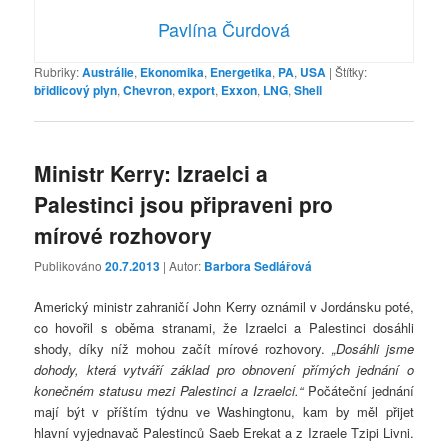
Pavlína Čurdová
Rubriky:
Austrálie
,
Ekonomika
,
Energetika
,
PA
,
USA
|
Štítky:
břidlicový plyn
,
Chevron
,
export
,
Exxon
,
LNG
,
Shell
Ministr Kerry: Izraelci a
Palestinci jsou připraveni pro
mírové rozhovory
Publikováno
20.7.2013
| Autor:
Barbora Sedlářová
Americký ministr zahraničí John Kerry oznámil v Jordánsku poté,
co hovořil s oběma stranami, že Izraelci a Palestinci dosáhli
shody, díky níž mohou začít mírové rozhovory.
„Dosáhli jsme
dohody, která vytváří základ pro obnovení přímých jednání o
konečném statusu mezi Palestinci a Izraelci.“
Počáteční jednání
mají být v příštím týdnu ve Washingtonu, kam by měl přijet
hlavní vyjednavač Palestinců Saeb Erekat a z Izraele Tzipi Livni.