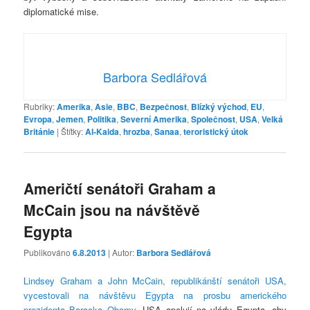
diplomatické mise.
Barbora Sedlářová
Rubriky:
Amerika
,
Asie
,
BBC
,
Bezpečnost
,
Blízký východ
,
EU
,
Evropa
,
Jemen
,
Politika
,
Severní Amerika
,
Společnost
,
USA
,
Velká
Británie
|
Štítky:
Al-Kaida
,
hrozba
,
Sanaa
,
teroristický útok
Američtí senátoři Graham a
McCain jsou na návštěvě
Egypta
Publikováno
6.8.2013
| Autor:
Barbora Sedlářová
Lindsey Graham a John McCain, republikánští senátoři USA,
vycestovali na návštěvu Egypta na prosbu amerického
prezidenta Baracka Obamy
. USA apelují na vládu Egypta, aby