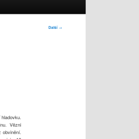
Další
→
 hladovku.
nu. Vězni
z obvinění.