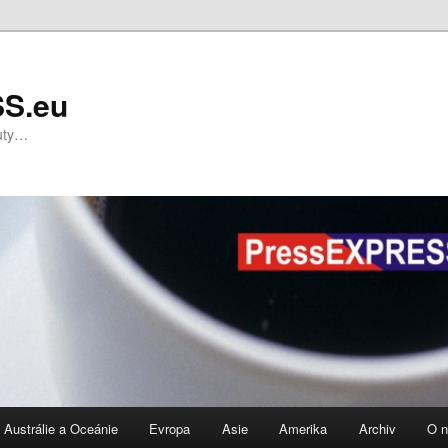
S.eu
nuty…
Austrálie a Oceánie
Evropa
Asie
Amerika
Archiv
O 