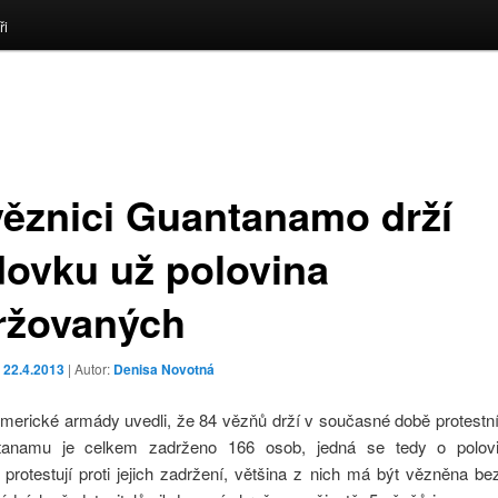
ři
věznici Guantanamo drží
dovku už polovina
ržovaných
o
22.4.2013
| Autor:
Denisa Novotná
americké armády uvedli, že 84 vězňů drží v současné době protestní
anamu je celkem zadrženo 166 osob, jedná se tedy o polovi
protestují proti jejich zadržení, většina z nich má být vězněna be