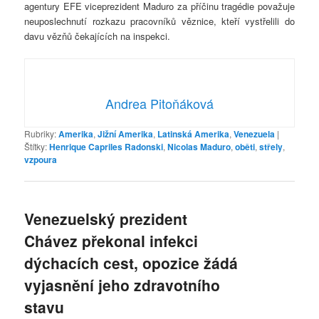
agentury EFE viceprezident Maduro za příčinu tragédie považuje
neuposlechnutí rozkazu pracovníků věznice, kteří vystřelili do
davu vězňů čekajících na inspekci.
Andrea Pitoňáková
Rubriky:
Amerika
,
Jižní Amerika
,
Latinská Amerika
,
Venezuela
|
Štítky:
Henrique Capriles Radonski
,
Nicolas Maduro
,
oběti
,
střely
,
vzpoura
Venezuelský prezident
Chávez překonal infekci
dýchacích cest, opozice žádá
vyjasnění jeho zdravotního
stavu