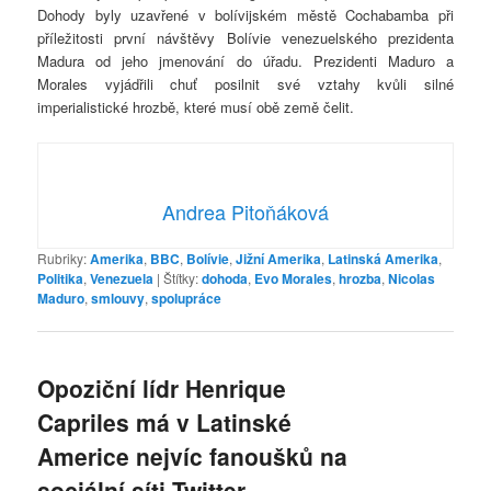
Dohody byly uzavřené v bolívijském městě Cochabamba při
příležitosti první návštěvy Bolívie venezuelského prezidenta
Madura od jeho jmenování do úřadu. Prezidenti Maduro a
Morales vyjádřili chuť posilnit své vztahy kvůli silné
imperialistické hrozbě, které musí obě země čelit.
Andrea Pitoňáková
Rubriky:
Amerika
,
BBC
,
Bolívie
,
Jižní Amerika
,
Latinská Amerika
,
Politika
,
Venezuela
|
Štítky:
dohoda
,
Evo Morales
,
hrozba
,
Nicolas
Maduro
,
smlouvy
,
spolupráce
Opoziční lídr Henrique
Capriles má v Latinské
Americe nejvíc fanoušků na
sociální síti Twitter