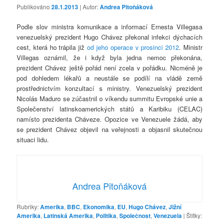
Publikováno
28.1.2013
| Autor:
Andrea Pitoňáková
Podle slov ministra komunikace a informací Ernesta Villegasa
venezuelský prezident Hugo Chávez překonal infekci dýchacích
cest, která ho trápila již
od jeho operace v prosinci 2012
. Ministr
Villegas oznámil, že i když byla jedna nemoc překonána,
prezident Chávez ještě pořád není zcela v pořádku. Nicméně je
pod dohledem lékařů a neustále se podílí na vládě země
prostřednictvím konzultací s ministry. Venezuelský prezident
Nicolás Maduro se zúčastnil o víkendu summitu Evropské unie a
Společenství latinskoamerických států a Karibiku (CELAC)
namísto prezidenta Cháveze. Opozice ve Venezuele žádá, aby
se prezident Chávez objevil na veřejnosti a objasnil skutečnou
situaci lidu.
Andrea Pitoňáková
Rubriky:
Amerika
,
BBC
,
Ekonomika
,
EU
,
Hugo Chávez
,
Jižní
Amerika
,
Latinská Amerika
,
Politika
,
Společnost
,
Venezuela
|
Štítky: