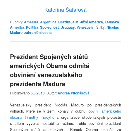
Kateřina Šafářová
Rubriky:
Amerika
,
Argentina
,
Brazílie
,
elM
,
Jižní Amerika
,
Latinská
Amerika
,
Politika
,
Společnost
,
Uruguay
,
Venezuela
|
Štítky:
Nicolas
Maduro
,
zahraniční cesta
Prezident Spojených států
amerických Obama odmítá
obvinění venezuelského
prezidenta Madura
Publikováno
6.5.2013
| Autor:
Andrea Pitoňáková
Venezuelský prezident Nicolás Maduro po prezidentských
volbách, které se v zemi konaly v dubnu,
obvinil amerického
občana Timothy Tracyho
z organizace studentských protestů
s cílem vyvolat nestabilitu režimu. Tohle obvinění prezident
Spojených států amerických Barack Obama označil za