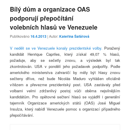
Bílý dům a organizace OAS
podporují přepočítání
volebních hlasů ve Venezuele
Publikováno
16.4.2013
| Autor:
Kateřina Šafářová
V neděli se ve Venezuele konaly prezidentské volby.
Poražený
kandidát Henrique Capriles, který získal 49,07 % hlasů,
požaduje, aby se sečetly znovu, a výsledek byl tak
zkontrolován. USA v pondělí jeho požadavek podpořily. Podle
amerického ministerstva zahraničí by měly být hlasy znovu
sečteny dříve, než bude Nicolás Maduro vyhlášen oficiálně
vítězem a převezme prezidentský post. USA zastávaly před
volbami velmi zdrženlivý postoj vůči oběma nejsilnějším
kandidátům. Pro opětovné sečtení hlasů se vyjádřil i generální
tajemník Organizace amerických států (OAS) José Miguel
Insulza, který nabídl Venezuele pomoc s organizací případného
přepočítávání.