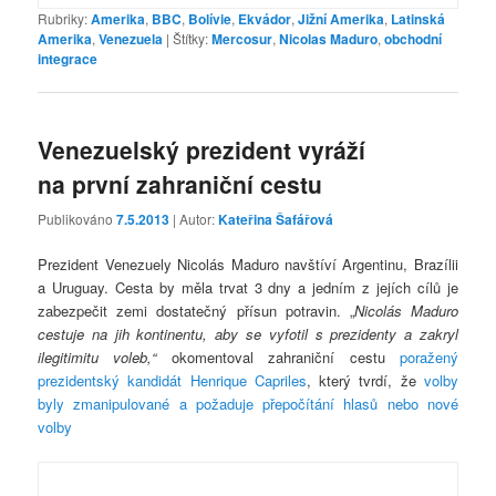
Rubriky:
Amerika
,
BBC
,
Bolívie
,
Ekvádor
,
Jižní Amerika
,
Latinská
Amerika
,
Venezuela
|
Štítky:
Mercosur
,
Nicolas Maduro
,
obchodní
integrace
Venezuelský prezident vyráží
na první zahraniční cestu
Publikováno
7.5.2013
| Autor:
Kateřina Šafářová
Prezident Venezuely Nicolás Maduro navštíví Argentinu, Brazílii
a Uruguay. Cesta by měla trvat 3 dny a jedním z jejích cílů je
zabezpečit zemi dostatečný přísun potravin. „
Nicolás Maduro
cestuje na jih kontinentu, aby se vyfotil s prezidenty a zakryl
ilegitimitu voleb,“
okomentoval zahraniční cestu
poražený
prezidentský kandidát Henrique Capriles
, který tvrdí, že
volby
byly zmanipulované a požaduje přepočítání hlasů nebo nové
volby