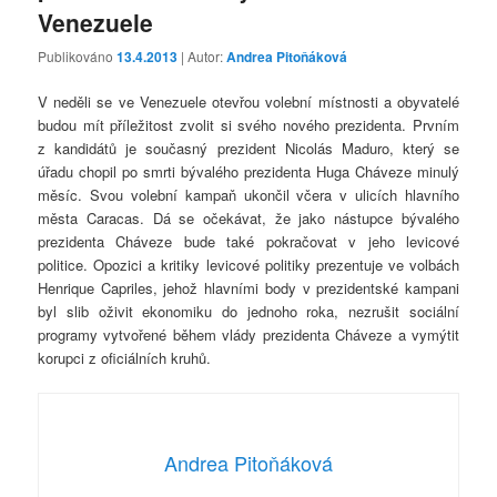
Venezuele
Publikováno
13.4.2013
| Autor:
Andrea Pitoňáková
V neděli se ve Venezuele otevřou volební místnosti a obyvatelé
budou mít příležitost zvolit si svého nového prezidenta. Prvním
z kandidátů je současný prezident Nicolás Maduro, který se
úřadu chopil po smrti bývalého prezidenta Huga Cháveze minulý
měsíc. Svou volební kampaň ukončil včera v ulicích hlavního
města Caracas. Dá se očekávat, že jako nástupce bývalého
prezidenta Cháveze bude také pokračovat v jeho levicové
politice. Opozici a kritiky levicové politiky prezentuje ve volbách
Henrique Capriles, jehož hlavními body v prezidentské kampani
byl slib oživit ekonomiku do jednoho roka, nezrušit sociální
programy vytvořené během vlády prezidenta Cháveze a vymýtit
korupci z oficiálních kruhů.
Andrea Pitoňáková