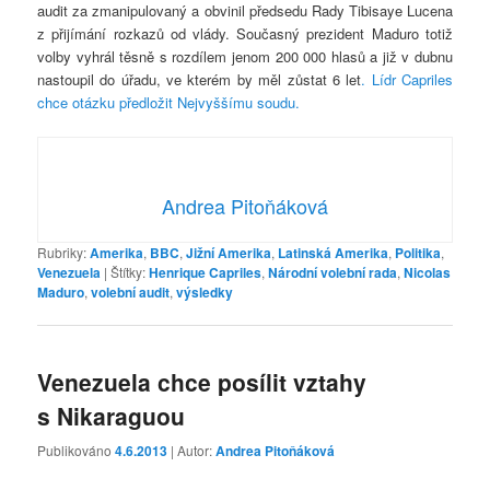
audit za zmanipulovaný a obvinil předsedu Rady Tibisaye Lucena
z přijímání rozkazů od vlády. Současný prezident Maduro totiž
volby vyhrál těsně s rozdílem jenom 200 000 hlasů a již v dubnu
nastoupil do úřadu, ve kterém by měl zůstat 6 let
. Lídr Capriles
chce otázku předložit Nejvyššímu soudu.
Andrea Pitoňáková
Rubriky:
Amerika
,
BBC
,
Jižní Amerika
,
Latinská Amerika
,
Politika
,
Venezuela
|
Štítky:
Henrique Capriles
,
Národní volební rada
,
Nicolas
Maduro
,
volební audit
,
výsledky
Venezuela chce posílit vztahy
s Nikaraguou
Publikováno
4.6.2013
| Autor:
Andrea Pitoňáková