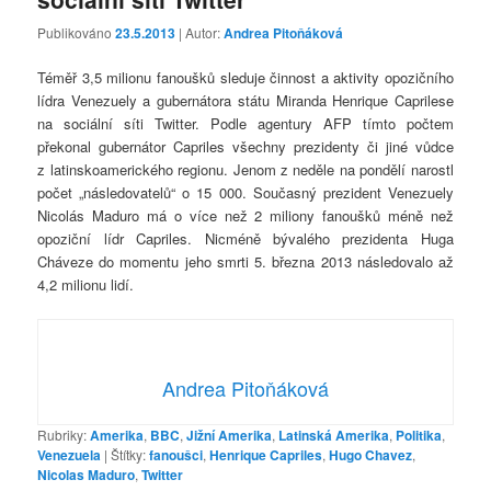
Publikováno
23.5.2013
| Autor:
Andrea Pitoňáková
Téměř 3,5 milionu fanoušků sleduje činnost a aktivity opozičního
lídra Venezuely a gubernátora státu Miranda Henrique Caprilese
na sociální síti Twitter. Podle agentury AFP tímto počtem
překonal gubernátor Capriles všechny prezidenty či jiné vůdce
z latinskoamerického regionu. Jenom z neděle na pondělí narostl
počet „následovatelů“ o 15 000. Současný prezident Venezuely
Nicolás Maduro má o více než 2 miliony fanoušků méně než
opoziční lídr Capriles. Nicméně bývalého prezidenta Huga
Cháveze do momentu jeho smrti 5. března 2013 následovalo až
4,2 milionu lidí.
Andrea Pitoňáková
Rubriky:
Amerika
,
BBC
,
Jižní Amerika
,
Latinská Amerika
,
Politika
,
Venezuela
|
Štítky:
fanoušci
,
Henrique Capriles
,
Hugo Chavez
,
Nicolas Maduro
,
Twitter