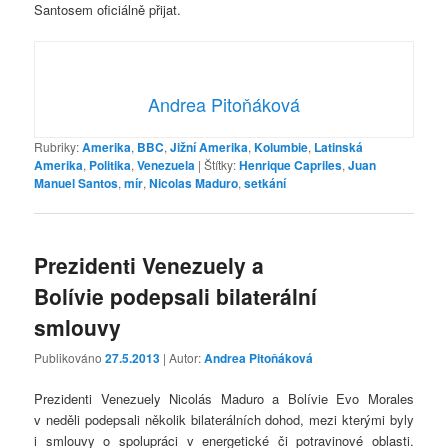
Santosem oficiálně přijat.
Andrea Pitoňáková
Rubriky:
Amerika
,
BBC
,
Jižní Amerika
,
Kolumbie
,
Latinská
Amerika
,
Politika
,
Venezuela
|
Štítky:
Henrique Capriles
,
Juan
Manuel Santos
,
mír
,
Nicolas Maduro
,
setkání
Prezidenti Venezuely a
Bolívie podepsali bilaterální
smlouvy
Publikováno
27.5.2013
| Autor:
Andrea Pitoňáková
Prezidenti Venezuely Nicolás Maduro a Bolívie Evo Morales
v neděli podepsali několik bilaterálních dohod, mezi kterými byly
i smlouvy o spolupráci v energetické či potravinové oblasti.