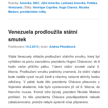
Rubriky:
Amerika
,
BBC
,
Jižní Amerika
,
Latinská Amerika
,
Politika
,
Venezuela
|
Štítky:
Henrique Capriles
,
Hugo Chavez
,
Nicolas
Maduro
,
prezidentske volby
Venezuela prodloužila státní
smutek
Publikováno
14.3.2013
| Autor:
Andrea Pitoňáková
Vláda Venezuely ohlásila prodloužení státního smutku, který byl
vyhlášen na poctu zesnulému prezidentu Hugovi Chávezovi, do 8
hodin večer příštího pátku. 7-denní státní smutek začal 5.
března. Prodloužení smutku prakticky znamená, že státní vlajka
bude nadále vyset na půl žerdi a všechny oslavné aktivity budou
odloženy. V pátek bude tělo prezidenta Cháveze přesunuto z
Vojenské akademie, kde bylo vystavováno již od 6. března, do
hlavního muzea. Kromě toho bývalý prezident Nicolás Maduro
prohlásil, že tělo prezidenta Cháveze pravděpodobně nebude
zabalzamováno, protože nebylo správně včas připraveno.