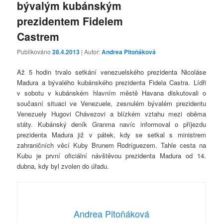
bývalým kubánským
prezidentem Fidelem
Castrem
Publikováno
28.4.2013
| Autor:
Andrea Pitoňáková
Až 5 hodin trvalo setkání venezuelského prezidenta Nicoláse
Madura a bývalého kubánského prezidenta Fidela Castra. Lídři
v sobotu v kubánském hlavním městě Havana diskutovali o
současní situaci ve Venezuele, zesnulém bývalém prezidentu
Venezuely Hugovi Chávezovi a blízkém vztahu mezi oběma
státy. Kubánský deník Granma navíc informoval o příjezdu
prezidenta Madura již v pátek, kdy se setkal s ministrem
zahraničních věcí Kuby Brunem Rodríguezem. Tahle cesta na
Kubu je první oficiální návštěvou prezidenta Madura od 14.
dubna, kdy byl zvolen do úřadu.
Andrea Pitoňáková