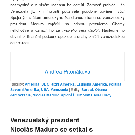
nesmyslné a v plném rozsahu ho odmítl. Zároveň prohlásil, že
Venezuela již v minulosti používala podobné obvinění vůči
Spojeným státem americkým. Na druhou stranu se venezuelský
prezident Maduro vyjádřil na adresu prezidenta Obamy
nelichotivě a označil ho za
„velkého šéfa ďáblů
“. Následně ho
obvinil z finanční podpory opozice a snahy zničit venezuelskou
demokracii.
Andrea Pitoňáková
Rubriky:
Amerika
,
BBC
,
Jižní Amerika
,
Latinská Amerika
,
Politika
,
Severní Amerika
,
USA
,
Venezuela
|
Štítky:
Barack Obama
,
demokracie
,
Nicolas Maduro
,
špionáž
,
Timothy Hallet Tracy
Venezuelský prezident
Nicolás Maduro se setkal s