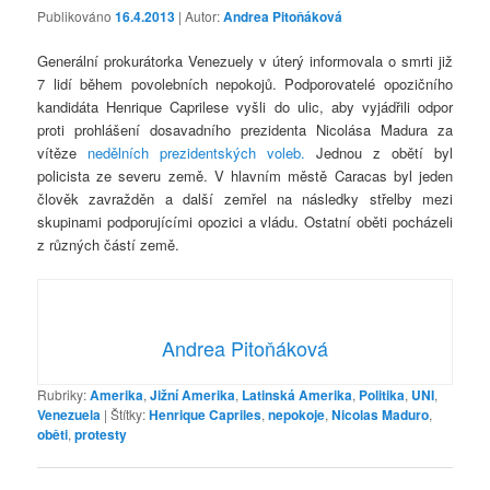
Publikováno
16.4.2013
| Autor:
Andrea Pitoňáková
Generální prokurátorka Venezuely v úterý informovala o smrti již
7 lidí během povolebních nepokojů. Podporovatelé opozičního
kandidáta Henrique Caprilese vyšli do ulic, aby vyjádřili odpor
proti prohlášení dosavadního prezidenta Nicolása Madura za
vítěze
nedělních prezidentských voleb.
Jednou z obětí byl
policista ze severu země. V hlavním městě Caracas byl jeden
člověk zavražděn a další zemřel na následky střelby mezi
skupinami podporujícími opozici a vládu. Ostatní oběti pocházeli
z různých částí země.
Andrea Pitoňáková
Rubriky:
Amerika
,
Jižní Amerika
,
Latinská Amerika
,
Politika
,
UNI
,
Venezuela
|
Štítky:
Henrique Capriles
,
nepokoje
,
Nicolas Maduro
,
oběti
,
protesty