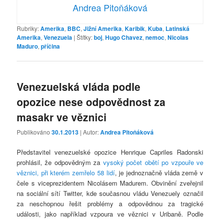
Andrea Pitoňáková
Rubriky:
Amerika
,
BBC
,
Jižní Amerika
,
Karibik
,
Kuba
,
Latinská
Amerika
,
Venezuela
|
Štítky:
boj
,
Hugo Chavez
,
nemoc
,
Nicolas
Maduro
,
příčina
Venezuelská vláda podle
opozice nese odpovědnost za
masakr ve věznici
Publikováno
30.1.2013
| Autor:
Andrea Pitoňáková
Představitel venezuelské opozice Henrique Capriles Radonski
prohlásil, že odpovědným za
vysoký počet obětí po vzpouře ve
věznici, při kterém zemřelo 58 lidí
, je jednoznačně vláda země v
čele s viceprezidentem Nicolásem Madurem. Obvinění zveřejnil
na sociální sítí Twitter, kde současnou vládu Venezuely označil
za neschopnou řešit problémy a odpovědnou za tragické
události, jako například vzpoura ve věznici v Uribaně. Podle