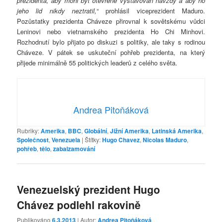
prezidenta, aby mohl být otevřeně vystavován navždy a aby ho
jeho lid nikdy neztratil,
“ prohlásil viceprezident Maduro.
Pozůstatky prezidenta Cháveze přirovnal k sovětskému vůdci
Leninovi nebo vietnamského prezidenta Ho Chi Minhovi.
Rozhodnutí bylo přijato po diskuzi s politiky, ale taky s rodinou
Cháveze. V pátek se uskuteční pohřeb prezidenta, na který
přijede minimálně 55 politických leaderů z celého světa.
Andrea Pitoňáková
Rubriky:
Amerika
,
BBC
,
Globální
,
Jižní Amerika
,
Latinská Amerika
,
Společnost
,
Venezuela
|
Štítky:
Hugo Chavez
,
Nicolas Maduro
,
pohřeb
,
tělo
,
zabalzamování
Venezuelský prezident Hugo
Chávez podlehl rakovině
Publikováno
6.3.2013
| Autor:
Andrea Pitoňáková