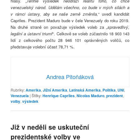
hlasy.
„Tenhle výsledek neodráží realitu toho, co chce
venezuelský národ. Udělám všechno, co bude v mých silách a
v rámci ústavy, aby se naše země změnila,
“ uvedl kandidát
Capriles. Prezident Maduro bude v čele Venezuely do roku 2019.
Na druhé straně on považuje výsledek voleb za
„spravedlivý,
legální a ústavní triumf
“. Celkově se voleb zúčastnilo 18 903 143
lidí z celkového počtu 28 946 101 oprávněných voličů, co
představuje volební účast 78,71 %.
Andrea Pitoňáková
Rubriky:
Amerika
,
Jižní Amerika
,
Latinská Amerika
,
Politika
,
UNI
,
Venezuela
|
Štítky:
Henrique Capriles
,
Nicolas Maduro
,
prezident
,
volby
,
výsledek
Již v neděli se uskuteční
prezidentské volby ve