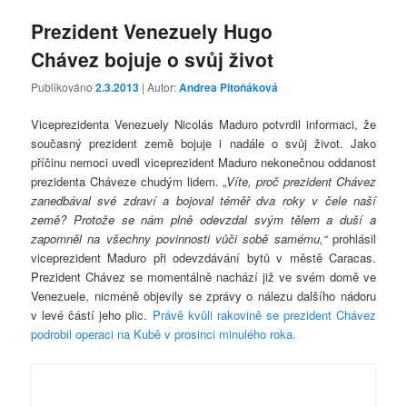
Prezident Venezuely Hugo
Chávez bojuje o svůj život
Publikováno
2.3.2013
| Autor:
Andrea Pitoňáková
Viceprezidenta Venezuely Nicolás Maduro potvrdil informaci, že
současný prezident země bojuje i nadále o svůj život. Jako
příčinu nemoci uvedl viceprezident Maduro nekonečnou oddanost
prezidenta Cháveze chudým lidem. „
Víte, proč prezident Chávez
zanedbával své zdraví a bojoval téměř dva roky v čele naší
země? Protože se nám plně odevzdal svým tělem a duší a
zapomněl na všechny povinnosti vůči sobě samému,“
prohlásil
viceprezident Maduro při odevzdávání bytů v městě Caracas.
Prezident Chávez se momentálně nachází již ve svém domě ve
Venezuele, nicméně objevily se zprávy o nálezu dalšího nádoru
v levé částí jeho plic.
Právě kvůli rakovině se prezident Chávez
podrobil operaci na Kubě v prosinci minulého roka.