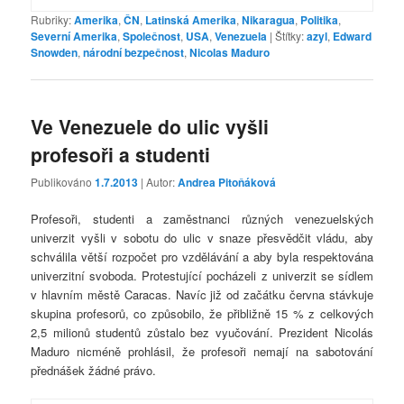
Rubriky:
Amerika
,
ČN
,
Latinská Amerika
,
Nikaragua
,
Politika
,
Severní Amerika
,
Společnost
,
USA
,
Venezuela
|
Štítky:
azyl
,
Edward
Snowden
,
národní bezpečnost
,
Nicolas Maduro
Ve Venezuele do ulic vyšli
profesoři a studenti
Publikováno
1.7.2013
| Autor:
Andrea Pitoňáková
Profesoři, studenti a zaměstnanci různých venezuelských
univerzit vyšli v sobotu do ulic v snaze přesvědčit vládu, aby
schválila větší rozpočet pro vzdělávání a aby byla respektována
univerzitní svoboda. Protestující pocházeli z univerzit se sídlem
v hlavním městě Caracas. Navíc již od začátku června stávkuje
skupina profesorů, co způsobilo, že přibližně 15 % z celkových
2,5 milionů studentů zůstalo bez vyučování. Prezident Nicolás
Maduro nicméně prohlásil, že profesoři nemají na sabotování
přednášek žádné právo.