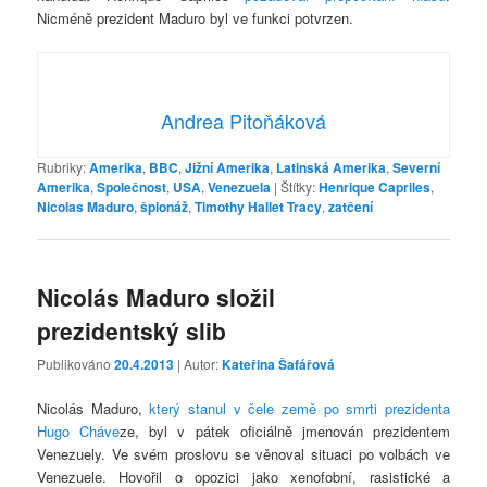
Nicméně prezident Maduro byl ve funkci potvrzen.
Andrea Pitoňáková
Rubriky:
Amerika
,
BBC
,
Jižní Amerika
,
Latinská Amerika
,
Severní
Amerika
,
Společnost
,
USA
,
Venezuela
|
Štítky:
Henrique Capriles
,
Nicolas Maduro
,
špionáž
,
Timothy Hallet Tracy
,
zatčení
Nicolás Maduro složil
prezidentský slib
Publikováno
20.4.2013
| Autor:
Kateřina Šafářová
Nicolás Maduro,
který stanul v čele země po smrti prezidenta
Hugo Cháve
ze, byl v pátek oficiálně jmenován prezidentem
Venezuely. Ve svém proslovu se věnoval situaci po volbách ve
Venezuele. Hovořil o opozici jako xenofobní, rasistické a