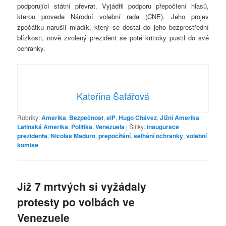
podporující státní převrat. Vyjádřil podporu přepočtení hlasů,
kterou provede Národní volební rada (CNE). Jeho projev
zpočátku narušil mladík, který se dostal do jeho bezprostřední
blízkosti, nově zvolený prezident se poté kriticky pustil do své
ochranky.
Kateřina Šafářová
Rubriky:
Amerika
,
Bezpečnost
,
elP
,
Hugo Chávez
,
Jižní Amerika
,
Latinská Amerika
,
Politika
,
Venezuela
|
Štítky:
inaugurace
prezidenta
,
Nicolas Maduro
,
přepočítání
,
selhání ochranky
,
volební
komise
Již 7 mrtvých si vyžádaly
protesty po volbách ve
Venezuele