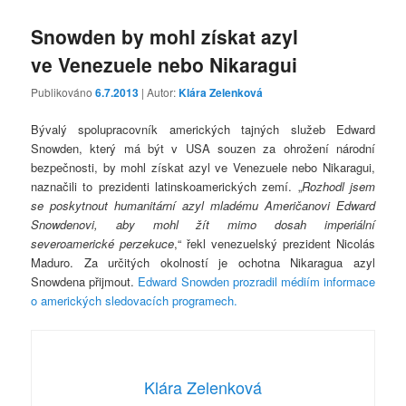
Snowden by mohl získat azyl
ve Venezuele nebo Nikaragui
Publikováno
6.7.2013
| Autor:
Klára Zelenková
Bývalý spolupracovník amerických tajných služeb Edward
Snowden, který má být v USA souzen za ohrožení národní
bezpečnosti, by mohl získat azyl ve Venezuele nebo Nikaragui,
naznačili to prezidenti latinskoamerických zemí. „
Rozhodl jsem
se poskytnout humanitární azyl mladému Američanovi Edward
Snowdenovi, aby mohl žít mimo dosah imperiální
severoamerické perzekuce
,“ řekl venezuelský prezident Nicolás
Maduro. Za určitých okolností je ochotna Nikaragua azyl
Snowdena přijmout.
Edward Snowden prozradil médiím informace
o amerických sledovacích programech.
Klára Zelenková