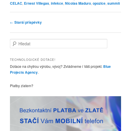
CELAC
,
Ernest Villegas
,
infekce
,
Nicolas Maduro
,
opozice
,
summit
Navigace
←
Starší příspěvky
pro
příspěvky
H
l
e
d
TECHNOLOGICKÉ DOTACE!
a
Dotace na chytrou výrobu, vývoj? Zvládneme i Váš projekt.
Blue
t
Projects Agency
.
Platby zlatem?