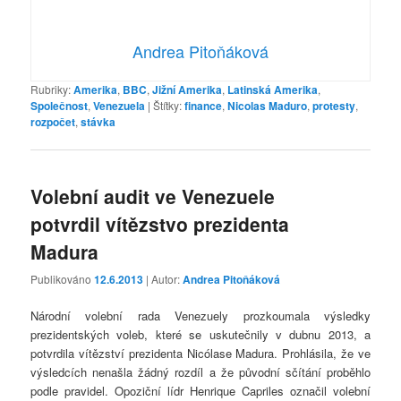
Andrea Pitoňáková
Rubriky:
Amerika
,
BBC
,
Jižní Amerika
,
Latinská Amerika
,
Společnost
,
Venezuela
|
Štítky:
finance
,
Nicolas Maduro
,
protesty
,
rozpočet
,
stávka
Volební audit ve Venezuele
potvrdil vítězstvo prezidenta
Madura
Publikováno
12.6.2013
| Autor:
Andrea Pitoňáková
Národní volební rada Venezuely prozkoumala výsledky
prezidentských voleb, které se uskutečnily v dubnu 2013, a
potvrdila vítězství prezidenta Nicólase Madura. Prohlásila, že ve
výsledcích nenašla žádný rozdíl a že původní sčítání proběhlo
podle pravidel. Opoziční lídr Henrique Capriles označil volební