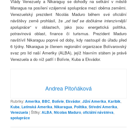
Vlády Venezuely a Nikaraguy se dohodly na setkání v městě
Managua na posílení vzájemné spolupráce mezi oběma zeměmi.
Venezuelský prezident Nicolás Maduro během své oficiální
návštěvy země prohlásil, že
„od teď se dočkáme intenzivnější
spolupráce“
v oblastech, jako jsou energetická politika,
potravinová oblast, finance či turismus. Prezident Maduro
navštívil Nikaraguu poprvé od doby, kdy nastoupil do úřadu před
6 týdny. Nikaragua je členem regionální organizace Bolívarovský
svaz pro lid naší Ameriky (ALBA), jejíž hlavním státem je právě
Venezuela a do níž patří i Bolívie, Kuba a Ekvádor.
Andrea Pitoňáková
Rubriky:
Amerika
,
BBC
,
Bolívie
,
Ekvádor
,
Jižní Amerika
,
Karibik
,
Kuba
,
Latinská Amerika
,
Nikaragua
,
Politika
,
Střední Amerika
,
Venezuela
|
Štítky:
ALBA
,
Nicolas Maduro
,
oficiální návštěva
,
spolupráce