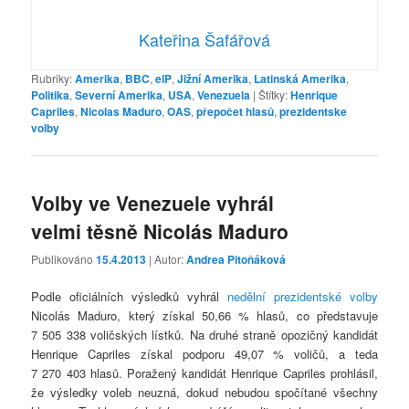
Kateřina Šafářová
Rubriky:
Amerika
,
BBC
,
elP
,
Jižní Amerika
,
Latinská Amerika
,
Politika
,
Severní Amerika
,
USA
,
Venezuela
|
Štítky:
Henrique
Capriles
,
Nicolas Maduro
,
OAS
,
přepočet hlasů
,
prezidentske
volby
Volby ve Venezuele vyhrál
velmi těsně Nicolás Maduro
Publikováno
15.4.2013
| Autor:
Andrea Pitoňáková
Podle oficiálních výsledků vyhrál
nedělní prezidentské volby
Nicolás Maduro, který získal 50,66 % hlasů, co představuje
7 505 338 voličských lístků. Na druhé straně opozičný kandidát
Henrique Capriles získal podporu 49,07 % voličů, a teda
7 270 403 hlasů. Poražený kandidát Henrique Capriles prohlásil,
že výsledky voleb neuzná, dokud nebudou spočítané všechny