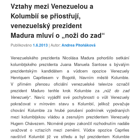
Vztahy mezi Venezuelou a
Kolumbií se přiostřují,
venezuelský prezident
Madura mluví o „noži do zad“
Publikováno
1.6.2013
| Autor:
Andrea Pitoňáková
Venezuelského prezidenta Nicolása Madura pohoršilo setkání
kolumbijského prezidenta Juana Manuela Santose s bývalým
prezidentským kandidátem a vůdcem opozice Venezuely
Henriquem Caprilesem v Bogotě, hlavním městě Kolumbie.
V přímém přenosu oficiální venezuelské televize označil
prezident Maduro tenhle krok Kolumbie za
„nůž do zad
Venezuely
“. Navíc vyjádřil své pochybnosti o vůli Venezuely
pokračovat v mírovém stavu s Kolumbií, jelikož považuje
chování Kolumbie za hrubé porušení podmínek vyjednaných
mezi kolumbijskou vládou a zesnulým prezidentem Venezuely
Hugem Chávezem. Nicméně projev zakončil rozhodnutím nadále
uvažovat o vztazích mezi zeměmi. Vůdce opozice Capriles
navštívil Kolumbii již ve středu a byl prezidentem Kolumbie