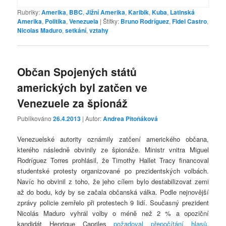
Rubriky:
Amerika
,
BBC
,
Jižní Amerika
,
Karibik
,
Kuba
,
Latinská
Amerika
,
Politika
,
Venezuela
|
Štítky:
Bruno Rodríguez
,
Fidel Castro
,
Nicolas Maduro
,
setkání
,
vztahy
Občan Spojených států
amerických byl zatčen ve
Venezuele za špionáž
Publikováno
26.4.2013
| Autor:
Andrea Pitoňáková
Venezuelské autority oznámily zatčení amerického občana,
kterého následně obvinily ze špionáže. Ministr vnitra Miguel
Rodríguez Torres prohlásil, že Timothy Hallet Tracy financoval
studentské protesty organizované po prezidentských volbách.
Navíc ho obvinil z toho, že jeho cílem bylo destabilizovat zemi
až do bodu, kdy by se začala občanská válka. Podle nejnovější
zprávy policie zemřelo při protestech 9 lidí. Současný prezident
Nicolás Maduro vyhrál volby o méně než 2 % a opoziční
kandidát Henrique Capriles
požadoval přepočítání hlasů
.