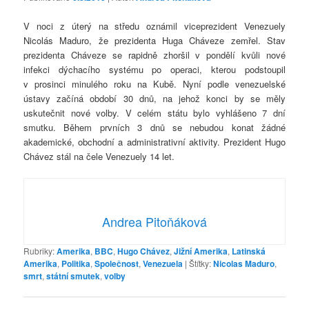
V noci z úterý na středu oznámil viceprezident Venezuely
Nicolás Maduro, že prezidenta Huga Cháveze zemřel. Stav
prezidenta Cháveze se rapidně zhoršil v pondělí kvůli nové
infekci dýchacího systému po operaci, kterou podstoupil
v prosinci minulého roku na Kubě. Nyní podle venezuelské
ústavy začíná období 30 dnů, na jehož konci by se měly
uskutečnit nové volby. V celém státu bylo vyhlášeno 7 dní
smutku. Během prvních 3 dnů se nebudou konat žádné
akademické, obchodní a administrativní aktivity. Prezident Hugo
Chávez stál na čele Venezuely 14 let.
Andrea Pitoňáková
Rubriky:
Amerika
,
BBC
,
Hugo Chávez
,
Jižní Amerika
,
Latinská
Amerika
,
Politika
,
Společnost
,
Venezuela
|
Štítky:
Nicolas Maduro
,
smrt
,
státní smutek
,
volby