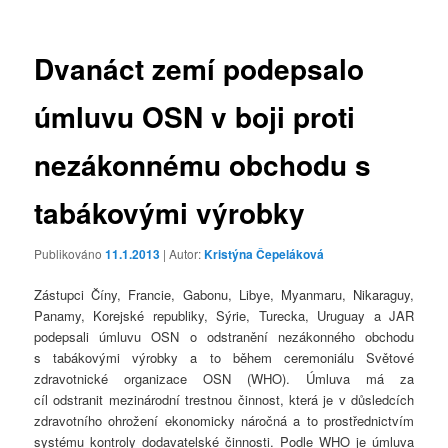
příspěvky
Dvanáct zemí podepsalo
úmluvu OSN v boji proti
nezákonnému obchodu s
tabákovými výrobky
Publikováno
11.1.2013
| Autor:
Kristýna Čepeláková
Zástupci Číny, Francie, Gabonu, Libye, Myanmaru, Nikaraguy,
Panamy, Korejské republiky, Sýrie, Turecka, Uruguay a JAR
podepsali úmluvu OSN o odstranění nezákonného obchodu
s tabákovými výrobky a to během ceremoniálu Světové
zdravotnické organizace OSN (WHO). Úmluva má za
cíl odstranit mezinárodní trestnou činnost, která je v důsledcích
zdravotního ohrožení ekonomicky náročná a to prostřednictvím
systému kontroly dodavatelské činnosti. Podle WHO je úmluva