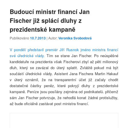
Budoucí ministr financí Jan
Fischer již splácí dluhy z
prezidentské kampaně
Publikováno
10.7.2013
| Autor:
Veronika Svobodová
V pondělí představil premiér Jiří Rusnok jméno ministra financí
své úřednické vlády.
Tím se stane Jan Fischer. Po neúspěšné
kandidatuře na prezidenta však Fischerovi zbyl až pěti milionový
dluh, který se zavázal do úterý splatit. Zvláště pokud má být
součástí úřednické vlády. Asistent Jana Fischera Martin Hakauf
v úterý oznámil, že na transparentní účet již začaly chodit
dostatečné částky peněz, které pokryjí dluhy z prezidentské
kampaně. Peníze jsou posílány zejména od podnikatelů. přičemž
sám Jan Fischer potvrzuje, že nehodlá konat žádné protislužby,
až bude oficiálně zastávat post ministra financí.