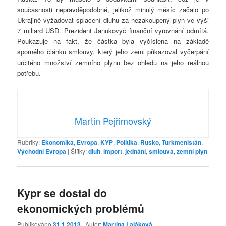
současnosti nepravděpodobné, jelikož minulý měsíc začalo po
Ukrajině vyžadovat splacení dluhu za nezakoupený plyn ve výši
7 miliard USD. Prezident Janukovyč finanční vyrovnání odmítá.
Poukazuje na fakt, že částka byla vyčíslena na základě
sporného článku smlouvy, který jeho zemi přikazoval vyčerpání
určitého množství zemního plynu bez ohledu na jeho reálnou
potřebu.
Martin Pejřimovský
Rubriky:
Ekonomika
,
Evropa
,
KYP
,
Politika
,
Rusko
,
Turkmenistán
,
Východní Evropa
|
Štítky:
dluh
,
import
,
jednání
,
smlouva
,
zemní plyn
Kypr se dostal do
ekonomických problémů
Publikováno
31.1.2013
| Autor:
Martina Laláková