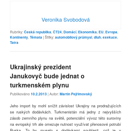
Veronika Svobodová
Rubriky:
Česká republika
,
ČT24
,
Domácí
,
Ekonomika
,
EU
,
Evropa
,
Kontinenty
,
Témata
|
Štítky:
automobilový průmysl
,
dluh
,
exekuce
,
Tatra
Ukrajinský prezident
Janukovyč bude jednat o
turkmenském plynu
Publikováno
10.2.2013
| Autor:
Martin Pejřimovský
Jeho import by mohl snížit závislost Ukrajiny na prodražujících
se ruských dodávkách. Turkmenistán má jedny z nejvyšších
zásob zemního plynu na světě, potenciální vývoz této suroviny
na evropský trh ale omezuje nutnost využívat přenosové potrubí
Ruska. To by muselo s dodávkami souhlasit, což je v