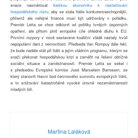
snaze nasměrovat i
talskou ekonomiku k nastartování
hospodářského růstu
, aby se stala Itálie konkurenceschopnější,
přičemž ale veřejné finance musí být udržovány v pořádku.
Premiér Letta se chce odklonit od politiky tvrdých úsporných
opatření, ale přitom plnit evropské cíle ohledně dluhu k EU.
Prvními rozpory v nově sestavené koaliční vládě nastaly kvůli
nepopulární dani z nemovitosti. Předseda Van Rompuy dále řekl,
že bude nadále stát při Itálii a jejím vládním programu, kterým se
snaží překonat hospodářskou krizi a zaměřit na řešení obtížné
sociální situace a zaměstnanosti. Premiér Letta se sešel i
s předsedou Evropské komise José Manuelem Barrosem, se
který stanovili hlavní bod červnového summitu evropských lídrů,
a to snižování katastrofálně vysoké úrovně nezaměstnanosti
mladých lidí.
Martina Laláková