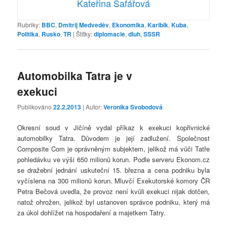
Kateřina Šafářová
Rubriky:
BBC
,
Dmitrij Medveděv
,
Ekonomika
,
Karibik
,
Kuba
,
Politika
,
Rusko
,
TR
|
Štítky:
diplomacie
,
dluh
,
SSSR
Automobilka Tatra je v
exekuci
Publikováno
22.2.2013
| Autor:
Veronika Svobodová
Okresní soud v Jičíně vydal příkaz k exekuci kopřivnické
automobilky Tatra. Důvodem je její zadlužení. Společnost
Composite Com je oprávněným subjektem, jelikož má vůči Tatře
pohledávku ve výši 650 milionů korun. Podle serveru Ekonom.cz
se dražební jednání uskuteční 15. března a cena podniku byla
vyčíslena na 300 milionů korun. Mluvčí Exekutorské komory ČR
Petra Bečová uvedla, že provoz není kvůli exekuci nijak dotčen,
natož ohrožen, jelikož byl ustanoven správce podniku, který má
za úkol dohlížet na hospodaření a majetkem Tatry.