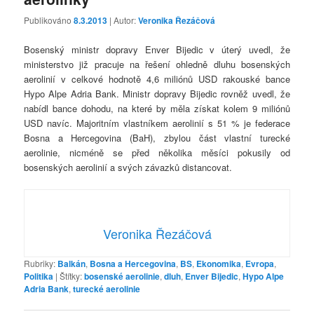
Publikováno
8.3.2013
| Autor:
Veronika Řezáčová
Bosenský ministr dopravy Enver Bijedic v úterý uvedl, že
ministerstvo již pracuje na řešení ohledně dluhu bosenských
aerolinií v celkové hodnotě 4,6 miliónů USD rakouské bance
Hypo Alpe Adria Bank. Ministr dopravy Bijedic rovněž uvedl, že
nabídl bance dohodu, na které by měla získat kolem 9 miliónů
USD navíc. Majoritním vlastníkem aerolinií s 51 % je federace
Bosna a Hercegovina (BaH), zbylou část vlastní turecké
aerolinie, nicméně se před několika měsíci pokusily od
bosenských aerolinií a svých závazků distancovat.
Veronika Řezáčová
Rubriky:
Balkán
,
Bosna a Hercegovina
,
BS
,
Ekonomika
,
Evropa
,
Politika
|
Štítky:
bosenské aerolinie
,
dluh
,
Enver Bijedic
,
Hypo Alpe
Adria Bank
,
turecké aerolinie