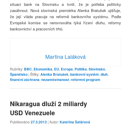
situaci bank na Slovinsku a tvrdí, že je potřeba politicky
zasáhnout. Nová slovinská premiérka Alenka Bratušek ujišťuje,
že její vláda pracuje na reformě bankovního systému. Podle
Evropské komise se nerovnováha týká řízení dluhu, reformy
bankovnictví a pracovních trhů.
Martina Laláková
Rubriky:
BBC
,
Ekonomika
,
EU
,
Evropa
,
Politika
,
Slovinsko
,
Španělsko
|
Štítky:
Alenka Bratušek
,
bankovní systém
,
dluh
,
finanční záchrana
,
nezaměstnanost
,
reformní program
Nikaragua dluží 2 miliardy
USD Venezuele
Publikováno
27.3.2013
| Autor:
Kateřina Šafářová