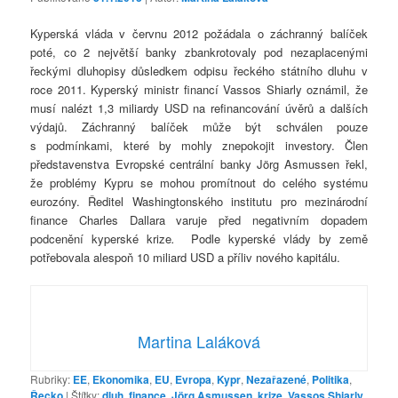
Kyperská vláda v červnu 2012 požádala o záchranný balíček
poté, co 2 největší banky zbankrotovaly pod nezaplacenými
řeckými dluhopisy důsledkem odpisu řeckého státního dluhu v
roce 2011. Kyperský ministr financí Vassos Shiarly oznámil, že
musí nalézt 1,3 miliardy USD na refinancování úvěrů a dalších
výdajů. Záchranný balíček může být schválen pouze
s podmínkami, které by mohly znepokojit investory. Člen
představenstva Evropské centrální banky Jörg Asmussen řekl,
že problémy Kypru se mohou promítnout do celého systému
eurozóny. Ředitel Washingtonského institutu pro mezinárodní
finance Charles Dallara varuje před negativním dopadem
podcenění kyperské krize
.
Podle kyperské vlády by země
potřebovala alespoň 10 miliard USD a příliv nového kapitálu.
Martina Laláková
Rubriky:
EE
,
Ekonomika
,
EU
,
Evropa
,
Kypr
,
Nezařazené
,
Politika
,
Řecko
|
Štítky:
dluh
,
finance
,
Jörg Asmussen
,
krize
,
Vassos Shiarly
,