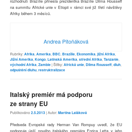
rozhodnutí Brazílie přinesla prezidentka Brazílie Dilma Rousseff
na summitu Africké unie v Etiopii v rámci své již třetí návštěvy
Afriky během 3 měsíců.
Andrea Pitoňáková
Rubriky:
Afrika
,
Amerika
,
BBC
,
Brazílie
,
Ekonomika
,
jižní Afrika
,
Jižní Amerika
,
Kongo
,
Latinská Amerika
,
střední Afrika
,
Tanzanie
,
východní Afrika
,
Zambie
|
Štítky:
Africká unie
,
Dilma Rousseff
,
dluh
,
odpuštění dluhu
,
restruktralizace
Italský premiér má podporu
ze strany EU
Publikováno
2.5.2013
| Autor:
Martina Laláková
Předseda Evropské rady Herman Van Rompuy uvedl, že EU
podporuje úsilí nového italského premiéra Enrica Letta v jeho