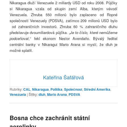
Nikaragua dluží Venezuele 2 miliardy USD od roku 2008. Půjčky
si Nikaragua vzala od skupin zemí Alba, kterým vévodí
Venezuela. Zhruba 550 milionů bylo zaplaceno od Ropné
společnosti Venezuely (PDSVA), zatímco 209 milionů USD bylo
od zahraničních investorů. Zhruba 60 % zahraničního dluhu
představuje dvoumiliardová půjčka. „
Je to číslo, které nemůžeme
podceňovat
,“ řekl ekonom Nestor Avendaño. Bývalý ředitel
centrální banky v Nikaragui Mario Arana si myslí, že dluh je
možné splatit.
Kateřina Šafářová
Rubriky:
CAL
,
Nikaragua
,
Politika
,
Společnost
,
Střední Amerika
,
Venezuela
|
Štítky:
dluh
,
Mario Arana
,
PDSVA
Bosna chce zachránit státní
aerolinky