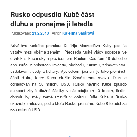
Rusko odpustilo Kubě část
dluhu a pronajme jí letadla
Publikováno
23.2.2013
| Autor:
Kateřina Šafářová
Návštěva ruského premiéra Dmitrije Medveděva Kuby posílila
vztahy mezi oběma zeměmi. Předseda ruské vlády podepsal ve
čtvrtek s kubánským prezidentem Raúlem Castrem 10 dohod o
spolupráci v oblastech investic, obchodu, turismu, zdravotnictví,
vzdělávání, vědy a kultury. Výsledkem jednání je také prominutí
části dluhu, který Kuba dlužila Sovětskému svazu. Dluh je
odhadován na 30 milionů USD. Rusko navrhlo Kubě způsob
splácení zbylé dlužné částky v následujících 10 letech, finální
dohodu by měly země uzavřít v květnu. Dále Kuba a Rusko
uzavřely smlouvu, podle které Rusko pronajme Kubě 8 letadel za
650 milionů USD.