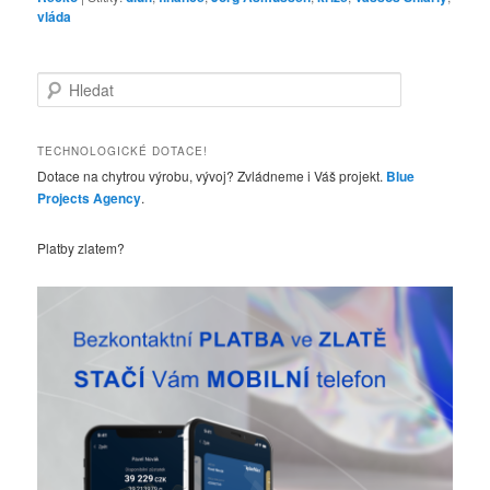
vláda
H
l
e
d
TECHNOLOGICKÉ DOTACE!
a
Dotace na chytrou výrobu, vývoj? Zvládneme i Váš projekt.
Blue
t
Projects Agency
.
Platby zlatem?