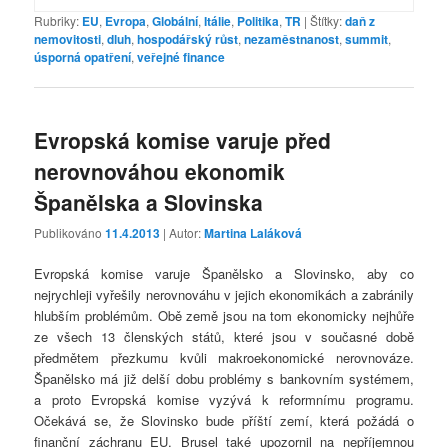
Rubriky:
EU
,
Evropa
,
Globální
,
Itálie
,
Politika
,
TR
|
Štítky:
daň z
nemovitosti
,
dluh
,
hospodářský růst
,
nezaměstnanost
,
summit
,
úsporná opatření
,
veřejné finance
Evropská komise varuje před
nerovnováhou ekonomik
Španělska a Slovinska
Publikováno
11.4.2013
| Autor:
Martina Laláková
Evropská komise varuje Španělsko a Slovinsko, aby co
nejrychleji vyřešily nerovnováhu v jejich ekonomikách a zabránily
hlubším problémům. Obě země jsou na tom ekonomicky nejhůře
ze všech 13 členských států, které jsou v současné době
předmětem přezkumu kvůli makroekonomické nerovnováze.
Španělsko má již delší dobu problémy s bankovním systémem,
a proto Evropská komise vyzývá k reformnímu programu.
Očekává se, že Slovinsko bude příští zemí, která požádá o
finanční záchranu EU. Brusel také upozornil na nepříjemnou