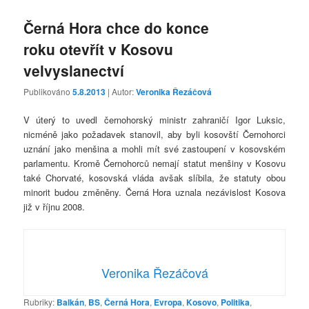
Černá Hora chce do konce
roku otevřít v Kosovu
velvyslanectví
Publikováno
5.8.2013
| Autor:
Veronika Řezáčová
V úterý to uvedl černohorský ministr zahraničí Igor Luksic,
nicméně jako požadavek stanovil, aby byli kosovští Černohorci
uznání jako menšina a mohli mít své zastoupení v kosovském
parlamentu. Kromě Černohorců nemají statut menšiny v Kosovu
také Chorvaté, kosovská vláda avšak slíbila, že statuty obou
minorit budou změněny. Černá Hora uznala nezávislost Kosova
již v říjnu 2008.
Veronika Řezáčová
Rubriky:
Balkán
,
BS
,
Černá Hora
,
Evropa
,
Kosovo
,
Politika
,