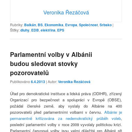
Veronika Řezáčová
Rubriky:
Balkán
,
BS
,
Ekonomika
,
Evropa
,
Společnost
,
Srbsko
|
Štítky:
dluhy
,
EDB
,
elektřina
,
EPS
Parlamentní volby v Albánii
budou sledovat stovky
pozorovatelů
Publikováno
6.4.2013
| Autor:
Veronika Řezáčová
Úřad pro demokratické instituce a lidská práva (ODIHR), zřízený
Organizací pro bezpečnost a spolupráci v Evropě (OBSE),
požádal členské země, aby vyslaly do Albánie na 400
pozorovatelů před parlamentními volbami v červnu.
Albánie je
permanentně kritizována za nedemokratický průběh voleb
,
poslední parlamentní volby v roce 2009 vyvolaly politickou krizi.
Parlamentní červnové volby jsou velmi důležité pro Albánii při