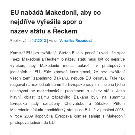
EU nabádá Makedonii, aby co
nejdříve vyřešila spor o
název státu s Řeckem
Publikováno
4.7.2013
| Autor:
Veronika Řezáčová
Komisař EU pro rozšíření Štefan Füle v pondělí uvedl, že spor
mezi Makedonií a Řeckem o název státu musí být co nejdříve
vyřešen, aby Makedonie mohla pokročit v přístupových
jednáních s EU. Füle zároveň konstatoval, že bez rozšíření
všech zemí západního Balkánu, nebude EU celistvá. Füle tak
reagoval na rozhodnutí summitu Evropské rady z minulého týdne
nezabývat se makedonským problémem o název státu. Jako
hlavní oblast zájmu západního Balkánu byly na summitu
Evropské rady označeny Chorvatsko a Srbsko. Přitom
Makedonie získala kandidátský status do EU již v prosinci 2005,
v roce 2009 doporučila Evropská komise zahájit s Makedonií
přístupová jednání do EU.