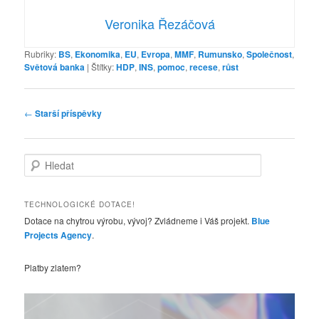
Veronika Řezáčová
Rubriky:
BS
,
Ekonomika
,
EU
,
Evropa
,
MMF
,
Rumunsko
,
Společnost
,
Světová banka
|
Štítky:
HDP
,
INS
,
pomoc
,
recese
,
růst
Navigace
←
Starší příspěvky
pro
příspěvky
H
l
e
d
TECHNOLOGICKÉ DOTACE!
a
Dotace na chytrou výrobu, vývoj? Zvládneme i Váš projekt.
Blue
t
Projects Agency
.
Platby zlatem?