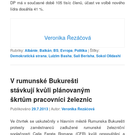
DP má v současné době 105 tisíc členů, účast ve volbě nového
lídra dosáhla 41 %.
Veronika Řezáčová
Rubriky:
Albánie
,
Balkán
,
BS
,
Evropa
,
Politika
|
Štítky:
Demokratická strana
,
Lulzim Basha
,
Sali Berisha
,
Sokol Olldashi
V rumunské Bukurešti
stávkují kvůli plánovaným
škrtům pracovníci železnic
Publikováno
29.7.2013
| Autor:
Veronika Řezáčová
Ve čtvrtek se uskutečnily v hlavním městě Rumunska Bukurešti
protesty zaměstnanců zadlužené rumunské železniční
společnosti Caile Ferate Romane (CFR) kvůli propouštění a