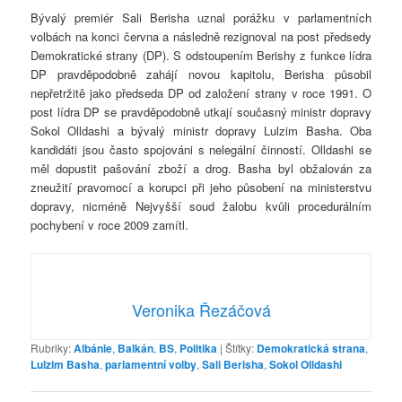
Bývalý premiér Sali Berisha uznal porážku v parlamentních
volbách na konci června a následně rezignoval na post předsedy
Demokratické strany (DP). S odstoupením Berishy z funkce lídra
DP pravděpodobně zahájí novou kapitolu, Berisha působil
nepřetržitě jako předseda DP od založení strany v roce 1991. O
post lídra DP se pravděpodobně utkají současný ministr dopravy
Sokol Olldashi a bývalý ministr dopravy Lulzim Basha. Oba
kandidáti jsou často spojováni s nelegální činností. Olldashi se
měl dopustit pašování zboží a drog. Basha byl obžalován za
zneužití pravomocí a korupci při jeho působení na ministerstvu
dopravy, nicméně Nejvyšší soud žalobu kvůli procedurálním
pochybení v roce 2009 zamítl.
Veronika Řezáčová
Rubriky:
Albánie
,
Balkán
,
BS
,
Politika
|
Štítky:
Demokratická strana
,
Lulzim Basha
,
parlamentní volby
,
Sali Berisha
,
Sokol Olldashi