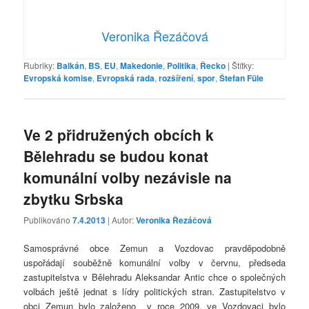
Veronika Řezáčová
Rubriky:
Balkán
,
BS
,
EU
,
Makedonie
,
Politika
,
Řecko
|
Štítky:
Evropská komise
,
Evropská rada
,
rozšíření
,
spor
,
Štefan Füle
Ve 2 přidružených obcích k
Bělehradu se budou konat
komunální volby nezávisle na
zbytku Srbska
Publikováno
7.4.2013
| Autor:
Veronika Řezáčová
Samosprávné obce Zemun a Vozdovac pravděpodobně
uspořádají souběžně komunální volby v červnu, předseda
zastupitelstva v Bělehradu Aleksandar Antic chce o společných
volbách ještě jednat s lídry politických stran. Zastupitelstvo v
obci Zemun bylo založeno v roce 2009, ve Vozdovaci bylo