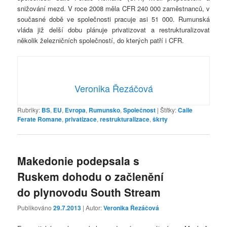
snižování mezd. V roce 2008 měla CFR 240 000 zaměstnanců, v
současné době ve společnosti pracuje asi 51 000. Rumunská
vláda již delší dobu plánuje privatizovat a restrukturalizovat
několik železničních společností, do kterých patří i CFR.
Veronika Řezáčová
Rubriky:
BS
,
EU
,
Evropa
,
Rumunsko
,
Společnost
|
Štítky:
Caile
Ferate Romane
,
privatizace
,
restrukturalizace
,
škrty
Makedonie podepsala s
Ruskem dohodu o začlenění
do plynovodu South Stream
Publikováno
29.7.2013
| Autor:
Veronika Řezáčová