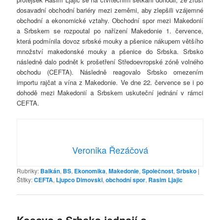
dosavadní obchodní bariéry mezi zeměmi, aby zlepšili vzájemné
obchodní a ekonomické vztahy. Obchodní spor mezi Makedonií
a Srbskem se rozpoutal po nařízení Makedonie 1. července,
která podmínila dovoz srbské mouky a pšenice nákupem většího
množství makedonské mouky a pšenice do Srbska. Srbsko
následně dalo podnět k prošetření Středoevropské zóně volného
obchodu (CEFTA). Následně reagovalo Srbsko omezením
importu rajčat a vína z Makedonie. Ve dne 22. července se i po
dohodě mezi Makedonií a Srbskem uskuteční jednání v rámci
CEFTA.
Veronika Řezáčová
Rubriky:
Balkán
,
BS
,
Ekonomika
,
Makedonie
,
Společnost
,
Srbsko
|
Štítky:
CEFTA
,
Ljupco Dimovski
,
obchodní spor
,
Rasim Ljajic
Kosovo a Srbsko jednají o