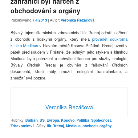
zahraničí byl nařčen z
obchodování s orgány
Publikováno
7.4.2013
| Autor:
Veronika Řezáčová
Bývalý tajemník ministra zdravotnictví Ilir Rrecaj odmítl nařčení
z obchodu s lidskými orgány, který měla
provádět soukromá
klinika Medicus
v hlavním městě Kosova Prištině. Rrecaj uvedl v
pátek před soudem v Prištině, že jediným jeho stykem s klinikou
Medicus bylo potvrzení o schválení licence pro služby urologie.
Bývalý úředník Rrecaj je obviněn z falšování úředních
dokumentů, které měly umožnit nelegální transplantace, a
zneužití své pozice.
Veronika Řezáčová
Rubriky:
Balkán
,
BS
,
Evropa
,
Kosovo
,
Politika
,
Společnost
,
Zdravotnictví
|
Štítky:
Ilir Rrecaj
,
Medicus
,
obchod s orgány