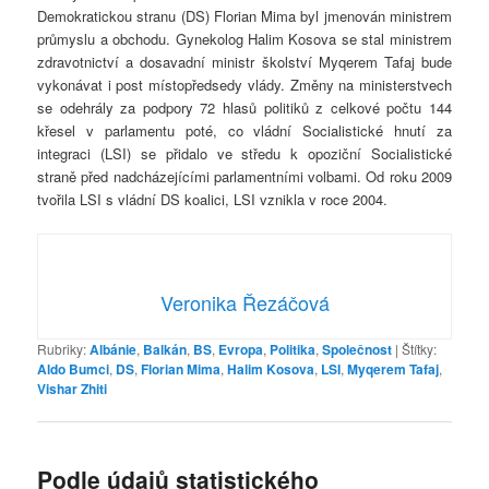
Demokratickou stranu (DS) Florian Mima byl jmenován ministrem
průmyslu a obchodu. Gynekolog Halim Kosova se stal ministrem
zdravotnictví a dosavadní ministr školství Myqerem Tafaj bude
vykonávat i post místopředsedy vlády. Změny na ministerstvech
se odehrály za podpory 72 hlasů politiků z celkové počtu 144
křesel v parlamentu poté, co vládní Socialistické hnutí za
integraci (LSI) se přidalo ve středu k opoziční Socialistické
straně před nadcházejícími parlamentními volbami. Od roku 2009
tvořila LSI s vládní DS koalici, LSI vznikla v roce 2004.
Veronika Řezáčová
Rubriky:
Albánie
,
Balkán
,
BS
,
Evropa
,
Politika
,
Společnost
|
Štítky:
Aldo Bumci
,
DS
,
Florian Mima
,
Halim Kosova
,
LSI
,
Myqerem Tafaj
,
Vishar Zhiti
Podle údajů statistického