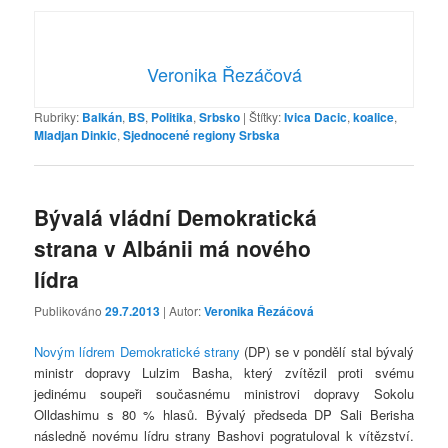
Veronika Řezáčová
Rubriky:
Balkán
,
BS
,
Politika
,
Srbsko
|
Štítky:
Ivica Dacic
,
koalice
,
Mladjan Dinkic
,
Sjednocené regiony Srbska
Bývalá vládní Demokratická
strana v Albánii má nového
lídra
Publikováno
29.7.2013
| Autor:
Veronika Řezáčová
Novým lídrem Demokratické strany
(DP) se v pondělí stal bývalý
ministr dopravy Lulzim Basha, který zvítězil proti svému
jedinému soupeři současnému ministrovi dopravy Sokolu
Olldashimu s 80 % hlasů. Bývalý předseda DP Sali Berisha
následně novému lídru strany Bashovi pogratuloval k vítězství.