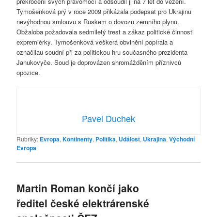
překročení svých pravomocí a odsoudil ji na 7 let do vězení.
Tymošenková prý v roce 2009 přikázala podepsat pro Ukrajinu
nevýhodnou smlouvu s Ruskem o dovozu zemního plynu.
Obžaloba požadovala sedmiletý trest a zákaz politické činnosti
expremiérky. Tymošenková veškerá obvinění popírala a
označilau soudní při za politickou hru současného prezidenta
Janukovyče. Soud je doprovázen shromážděním příznivců
opozice.
Pavel Duchek
Rubriky:
Evropa
,
Kontinenty
,
Politika
,
Událost
,
Ukrajina
,
Východní
Evropa
Martin Roman končí jako
ředitel české elektrárenské