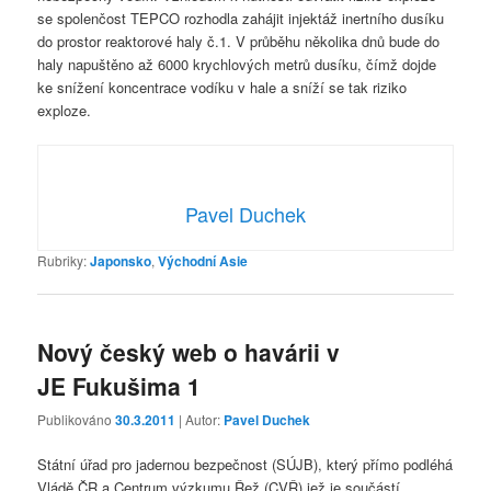
se spolenčost TEPCO rozhodla zahájit injektáž inertního dusíku
do prostor reaktorové haly č.1. V průběhu několika dnů bude do
haly napuštěno až 6000 krychlových metrů dusíku, čímž dojde
ke snížení koncentrace vodíku v hale a sníží se tak riziko
exploze.
Pavel Duchek
Rubriky:
Japonsko
,
Východní Asie
Nový český web o havárii v
JE Fukušima 1
Publikováno
30.3.2011
| Autor:
Pavel Duchek
Státní úřad pro jadernou bezpečnost (SÚJB), který přímo podléhá
Vládě ČR a Centrum výzkumu Řež (CVŘ) jež je součástí