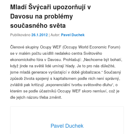
Mladí Švýcaři upozorňují v
Davosu na problémy
současného světa
Publikováno
26.1.2012
| Autor:
Pavel Duchek
Členové skupiny Ocupy WEF (Occupy World Economic Forum)
se v malém počtu usídlili nedaleko centra Světového
ekonomického fóra v Davosu. Prohlašují: „Nechceme být bohatí,
když jinde na světě lidé umírají hlady. Je to pro nás důležité,
jsme mladá generace vyrůstající v době globalizace.“ Současný
způsob života spojený s kapitalismem podle nich není správný,
zvláště pak kritizují „exponenciální tvorbu světového dluhu“, o
kterém se podle účastníků Occupy WEF skoro nemluví, což je
dle jejich názoru třeba změnit.
Pavel Duchek