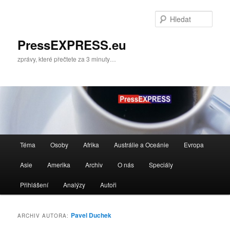
Přejít
Přejít
k
k
Hleda
hlavnímu
obsahu
obsahu
postranního
PressEXPRESS.eu
webu
panelu
zprávy, které přečtete za 3 minuty…
Hlavní
Téma
Osoby
Afrika
Austrálie a Oceánie
Evropa
navigační
menu
Asie
Amerika
Archiv
O nás
Speciály
Přihlášení
Analýzy
Autoři
Pavel Duchek
ARCHIV AUTORA: