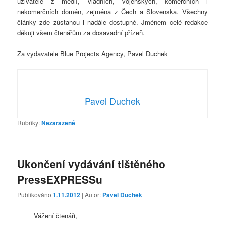
uživatelé z médií, vládních, vojenských, komerčních i
nekomerčních domén, zejména z Čech a Slovenska. Všechny
články zde zůstanou i nadále dostupné. Jménem celé redakce
děkuji všem čtenářům za dosavadní přízeň.
Za vydavatele Blue Projects Agency, Pavel Duchek
Pavel Duchek
Rubriky:
Nezařazené
Ukončení vydávání tištěného
PressEXPRESSu
Publikováno
1.11.2012
| Autor:
Pavel Duchek
Vážení čtenáři,