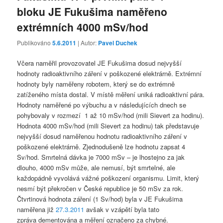
bloku JE Fukušima naměřeno
extrémních 4000 mSv/hod
Publikováno
5.6.2011
| Autor:
Pavel Duchek
Včera naměřil provozovatel JE Fukušima dosud nejvyšší
hodnoty radioaktivního záření v poškozené elektrárně. Extrémní
hodnoty byly naměřeny robotem, který se do extrémně
zatíženého místa dostal. V místě měření uniká radioaktivní pára.
Hodnoty naměřené po výbuchu a v následujících dnech se
pohybovaly v rozmezí 1 až 10 mSv/hod (mili Sievert za hodinu).
Hodnota 4000 mSv/hod (mili Sievert za hodinu) tak představuje
nejvyšší dosud naměřenou hodnotu radioaktivního záření v
poškozené elektrárně. Zjednodušeně lze hodnotu zapsat 4
Sv/hod. Smrtelná dávka je 7000 mSv – je lhostejno za jak
dlouho, 4000 mSv může, ale nemusí, být smrtelné, ale
každopádně vyvolává vážné poškození organismu. Limit, který
nesmí být překročen v České republice je 50 mSv za rok.
Čtvrtinová hodnota záření (1 Sv/hod) byla v JE Fukušima
naměřena již
27.3.2011
avšak v vzápětí byla tato
zpráva dementována a měření označeno za chybné.