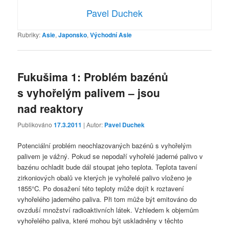
Pavel Duchek
Rubriky:
Asie
,
Japonsko
,
Východní Asie
Fukušima 1: Problém bazénů
s vyhořelým palivem – jsou
nad reaktory
Publikováno
17.3.2011
| Autor:
Pavel Duchek
Potenciální problém neochlazovaných bazénů s vyhořelým
palivem je vážný. Pokud se nepodaří vyhořelé jaderné palivo v
bazénu ochladit bude dál stoupat jeho teplota. Teplota tavení
zirkoniových obalů ve kterých je vyhořelé palivo vloženo je
1855°C. Po dosažení této teploty může dojít k roztavení
vyhořelého jaderného paliva. Při tom může být emitováno do
ovzduší množství radioaktivních látek. Vzhledem k objemům
vyhořelého paliva, které mohou být uskladněny v těchto