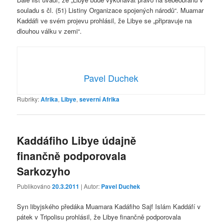
souladu s čl. (51) Listiny Organizace spojených národů“. Muamar
Kaddáfi ve svém projevu prohlásil, že Libye se „připravuje na
dlouhou válku v zemi“.
Pavel Duchek
Rubriky:
Afrika
,
Libye
,
severní Afrika
Kaddáfiho Libye údajně
finančně podporovala
Sarkozyho
Publikováno
20.3.2011
| Autor:
Pavel Duchek
Syn libyjského předáka Muamara Kadáfiho Sajf Islám Kaddáfí v
pátek v Tripolisu prohlásil, že Libye finančně podporovala