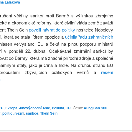
ina Laláková
ušení většiny sankcí proti Barmě s výjimkou zbrojního
tické a ekonomické reformy, které civilní vláda země zavádí
ent Thein Sein
povolil návrat do politiky
nositelce Nobelovy
 která se stala lídrem opozice a
učinila řadu zahraničních
uhlasen velvyslanci EU a čeká na plnou podporu ministrů
dří v pondělí 22. dubna. Očekávané zmírnění sankcí by
vat do Barmy, která má značné přírodní zdroje a společné
amným státy, jako je Čína a Indie. Na druhou stranu EU
propuštění zbývajících politických vězňů a
řešení
í.
EU
,
Evropa
,
Jihovýchodní Asie
,
Politika
,
TR
|
Štítky:
Aung San Suu
y
,
političtí vězni
,
sankce
,
Thein Sein