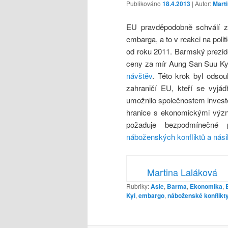
Publikováno
18.4.2013
| Autor:
Mart
EU pravděpodobně schválí zr
embarga, a to v reakci na poli
od roku 2011. Barmský prezid
ceny za mír Aung San Suu Kyi,
návštěv
. Této krok byl odso
zahraničí EU, kteří se vyjá
umožnilo společnostem investo
hranice s ekonomickými význ
požaduje bezpodmínečné 
náboženských konfliktů a násil
Martina Laláková
Rubriky:
Asie
,
Barma
,
Ekonomika
,
Kyi
,
embargo
,
náboženské konflikt