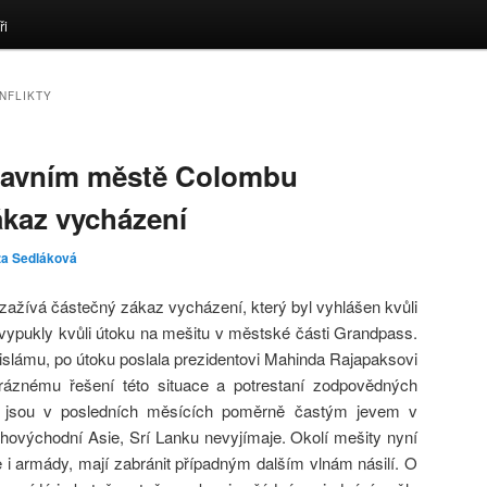
ři
NFLIKTY
hlavním městě Colombu
ákaz vycházení
za Sedláková
ažívá částečný zákaz vycházení, který byl vyhlášen kvůli
vypukly kvůli útoku na mešitu v městské části Grandpass.
k islámu, po útoku poslala prezidentovi Mahinda Rajapaksovi
 ráznému řešení této situace a potrestaní zodpovědných
jsou v posledních měsících poměrně častým jevem v
jihovýchodní Asie, Srí Lanku nevyjímaje. Okolí mešity nyní
ie i armády, mají zabránit případným dalším vlnám násilí. O