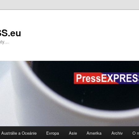
S.eu
nuty…
Austrálie a Oceánie
Evropa
Asie
Amerika
Archiv
O 