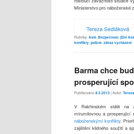
rostoucí závažnosti situace 
Ministerstvo pro náboženské zá
Tereza Sedláková
Rubriky:
Asie
,
Bezpečnost
,
jižní Asi
konflikty
,
policie
,
zákaz vycházení
Barma chce bud
prosperující sp
Publikováno
8.5.2013
| Autor:
Terez
V Rakhinském státě na 
mírumilovnou a prosperující 
náboženskými konflikty
. Prio
zajištění klidného soužití a 