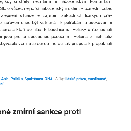
, kdy si střety mezi tamními náboženskými komunitami
 Šlo o vůbec nejhorší náboženský incident v poslední době.
zlepšení situace je zajištění základních lidských práv
e zároveň chce být vstřícná i k potřebám a očekáváním
ětšina a kteří se hlásí k buddhismu. Politiky a rozhodnutí
i jsou pro tu současnou poučením, většina z nich totiž
obyvatelstvem a značnou měrou tak přispěla k propuknutí
 Asie
,
Politika
,
Společnost
,
XNA
|
Štítky:
lidská práva
,
muslimové
,
ní
ě zmírní sankce proti