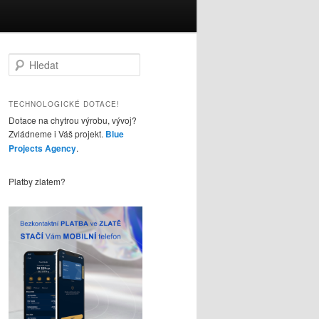
H
l
e
d
TECHNOLOGICKÉ DOTACE!
a
Dotace na chytrou výrobu, vývoj?
t
Zvládneme i Váš projekt.
Blue
Projects Agency
.
Platby zlatem?