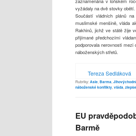
zaznamenána v loňském roce
vyžádaly na dvě stovky obětí.
Součástí vládních plánů na 
muslimské menšině, vláda al
Rakhinů, jichž ve státě žije v
přijímané předchozími vládam
podporovala nerovnosti mezi 
náboženských střetů.
Tereza Sedláková
Rubriky:
Asie
,
Barma
,
Jihovýchodní
náboženské konflikty
,
vláda
,
zlepše
EU pravděpodobn
Barmě