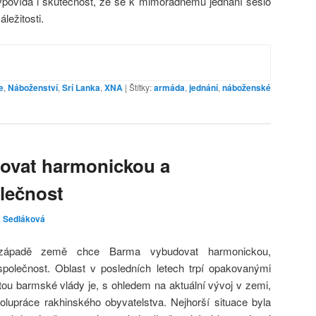
vypovídá i skutečnost, že se k mimořádnému jednání sešlo
ležitosti.
e
,
Náboženství
,
Srí Lanka
,
XNA
|
Štítky:
armáda
,
jednání
,
náboženské
ovat harmonickou a
olečnost
a Sedláková
západě země chce Barma vybudovat harmonickou,
společnost. Oblast v posledních letech trpí opakovanými
ritou barmské vlády je, s ohledem na aktuální vývoj v zemi,
spolupráce rakhinského obyvatelstva. Nejhorší situace byla