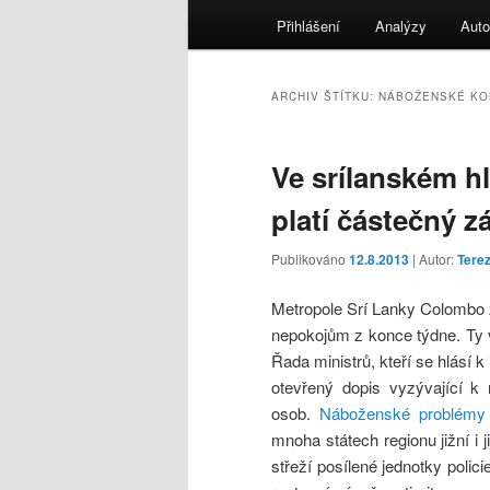
menu
Přihlášení
Analýzy
Auto
ARCHIV ŠTÍTKU:
NÁBOŽENSKÉ KO
Ve srílanském 
platí částečný z
Publikováno
12.8.2013
| Autor:
Tere
Metropole Srí Lanky Colombo z
nepokojům z konce týdne. Ty 
Řada ministrů, kteří se hlásí 
otevřený dopis vyzývající k
osob.
Náboženské problémy
mnoha státech regionu jižní i 
střeží posílené jednotky polic