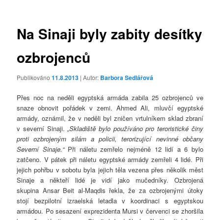
příspěvky
Na Sinaji byly zabity desítky
ozbrojenců
Publikováno
11.8.2013
| Autor:
Barbora Sedlářová
Přes noc na neděli egyptská armáda zabila 25 ozbrojenců ve
snaze obnovit pořádek v zemi. Ahmed Ali, mluvčí egyptské
armády, oznámil, že v neděli byl zničen vrtulníkem sklad zbraní
v severní Sinaji.
„Skladiště bylo používáno pro teroristické činy
proti ozbrojeným silám a policii, terorizující nevinné občany
Severní Sinaje.“
Při náletu zemřelo nejméně 12 lidí a 6 bylo
zatčeno. V pátek při náletu egyptské armády zemřeli 4 lidé. Při
jejich pohřbu v sobotu byla jejich těla vezena přes několik měst
Sinaje a někteří lidé je vidí jako mučedníky. Ozbrojená
skupina Ansar Beit al-Maqdis řekla, že za ozbrojenými útoky
stojí bezpilotní izraelská letadla v koordinaci s egyptskou
armádou. Po sesazení exprezidenta Mursi v červenci se zhoršila