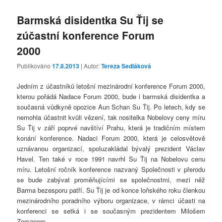
Barmská disidentka Su Ťij se
zúčastní konference Forum
2000
Publikováno
17.8.2013
| Autor:
Tereza Sedláková
Jedním z účastníků letošní mezinárodní konference Forum 2000,
kterou pořádá Nadace Forum 2000, bude i barmská disidentka a
současná vůdkyně opozice Aun Schan Su Ťij. Po letech, kdy se
nemohla účastnit kvůli vězení, tak nositelka Nobelovy ceny míru
Su Ťij v září poprvé navštíví Prahu, která je tradičním místem
konání konference. Nadaci Forum 2000, která je celosvětově
uznávanou organizací, spoluzakládal bývalý prezident Václav
Havel. Ten také v roce 1991 navrhl Su Ťij na Nobelovu cenu
míru. Letošní ročník konference nazvaný Společnosti v přerodu
se bude zabývat proměňujícími se společnostmi, mezi něž
Barma bezesporu patří. Su Ťij je od konce loňského roku členkou
mezinárodního poradního výboru organizace, v rámci účasti na
konferenci se setká i se současným prezidentem Milošem
Zemanem.