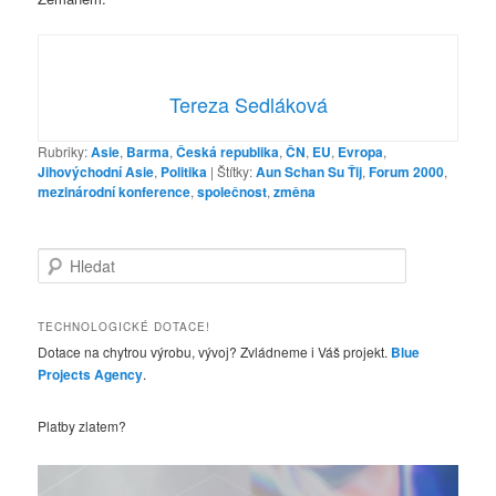
Tereza Sedláková
Rubriky:
Asie
,
Barma
,
Česká republika
,
ČN
,
EU
,
Evropa
,
Jihovýchodní Asie
,
Politika
|
Štítky:
Aun Schan Su Ťij
,
Forum 2000
,
mezinárodní konference
,
společnost
,
změna
H
l
e
d
TECHNOLOGICKÉ DOTACE!
a
Dotace na chytrou výrobu, vývoj? Zvládneme i Váš projekt.
Blue
t
Projects Agency
.
Platby zlatem?