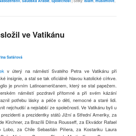
Náboženství
,
Saúdská Arábie
,
Společnost
|
Štítky:
islám
,
muslimové
,
složil ve Vatikánu
řina Šafářová
šek
v úterý na náměstí Svatého Petra ve Vatikánu při
é insignie, a stal se tak oficiálně hlavou katolické církve.
glio je prvním Latinoameričanem, který se stal papežem.
terském náměstí pozdravil přítomné a při svém kázání
znil potřebu lásky a péče o děti, nemocné a staré lidi.
nit nejchudší a nejslabší ze společnosti. Ve Vatikánu byli u
 prezidenti a prezidentky států Jižní a Střední Ameriky, za
de Kirchner, za Brazílii Dilma Rousseff, za Ekvádor Rafael
o Lobo, za Chile Sebastián Piñera, za Kostariku Laura