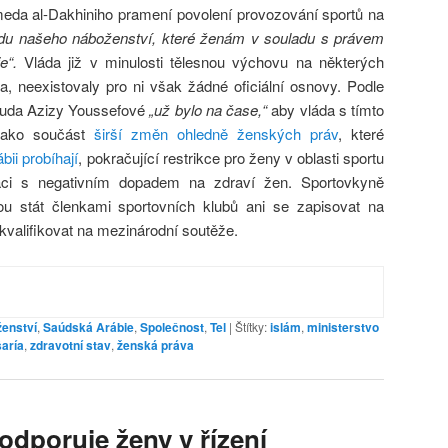
eda al-Dakhiniho pramení povolení provozování sportů na
adu našeho náboženství, které ženám v souladu s právem
e“.
Vláda již v minulosti tělesnou výchovu na některých
, neexistovaly pro ni však žádné oficiální osnovy. Podle
Sauda Azizy Youssefové
„už bylo na čase,“
aby vláda s tímto
 jako součást
širší změn ohledně ženských práv
, které
ii probíhají
, pokračující restrikce pro ženy v oblasti sportu
aci s negativním dopadem na zdraví žen. Sportovkyně
 stát členkami sportovních klubů ani se zapisovat na
kvalifikovat na mezinárodní soutěže.
enství
,
Saúdská Arábie
,
Společnost
,
Tel
|
Štítky:
islám
,
ministerstvo
šaría
,
zdravotní stav
,
ženská práva
odporuje ženy v řízení