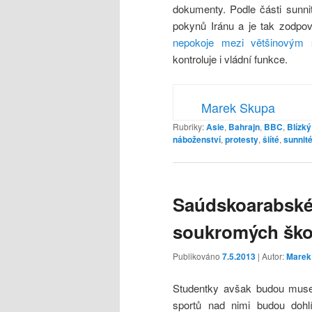
dokumenty. Podle části sunni
pokynů Iránu a je tak zodpo
nepokoje mezi většinovým 
kontroluje i vládní funkce.
Marek Skupa
Rubriky:
Asie
,
Bahrajn
,
BBC
,
Blízk
náboženství
,
protesty
,
šiíté
,
sunnit
Saúdskoarabské
soukromých ško
Publikováno
7.5.2013
| Autor:
Marek
Studentky avšak budou mus
sportů nad nimi budou dohl