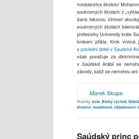
ministerstva školství Mohamm
soukromých školách z
„výkl
šaría takovou činnost dovoluj
soukromých školách tolerovala
profesorky University krále 
krokem přišla. Krok vnímá
v
poslední době v Saudské Aráb
však považuje za diskrimin
v Saúdské Arábii se nemohou
závody, tudíž se nemohou ani 
Marek Skupa
Rubriky:
Asie
,
Blízký východ
,
Nábož
školství
,
muslimové
,
náboženství
,
Saúdský princ p