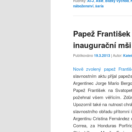
Rubriky:
Al-J
,
Asie
,
Blízký východ
,
náboženství
,
šaría
Papež František 
inaugurační mši
Publikováno
19.3.2013
| Autor:
Kate
Nově zvolený papež Franti
slavnostním aktu přijal papežsk
Argentinec Jorge Mario Bergo
Papež František na Svatope
požehnal všem věřícím. Zdůra
Upozornil také na nutnost chrá
slavnostního obřadu přítomni i
Argentinu Cristina Fernández 
Correa, za Honduras Porfiri