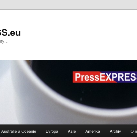
S.eu
nuty…
Austrálie a Oceánie
Evropa
Asie
Amerika
Archiv
O 