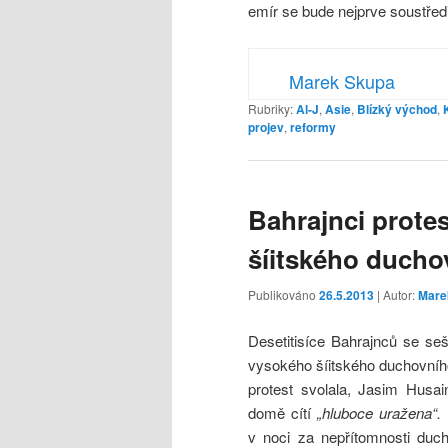
emír se bude nejprve soustředi
Marek Skupa
Rubriky:
Al-J
,
Asie
,
Blízký východ
,
projev
,
reformy
Bahrajnci protes
šíitského ducho
Publikováno
26.5.2013
| Autor:
Mare
Desetitisíce Bahrajnců se se
vysokého šíitského duchovníh
protest svolala, Jasim Husa
domě cítí
„hluboce uražena“.
v noci za nepřítomnosti duc