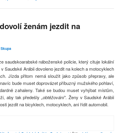
dovolí ženám jezdit na
 Skupa
 saudskoarabské náboženské policie, který cituje lokální
 v Saudské Arábii dovoleno jezdit na kolech a motocyklech
ch. Jízda přitom nemá sloužit jako způsob přepravy, ale
 je navíc bude muset doprovázet příbuzný mužského pohlaví,
dardně zahaleny. Také se budou muset vyhýbat místům,
ži, aby tak předešly
„obtěžování“.
Ženy v Saudské Arábii
ti jezdit na bicyklech, motocyklech, ani řídit automobil.