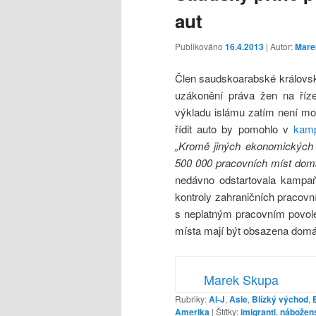
aut
Publikováno
16.4.2013
| Autor:
Mare
Člen saudskoarabské královské
uzákonění práva žen na řízen
výkladu islámu zatím není mo
řídit auto by pomohlo v
kamp
„Kromě jiných ekonomických a
500 000 pracovních míst dom
nedávno odstartovala kampa
kontroly zahraničních pracovní
s neplatným pracovním povol
místa mají být obsazena dom
Marek Skupa
Rubriky:
Al-J
,
Asie
,
Blízký východ
,
Amerika
|
Štítky:
imigranti
,
nábožens