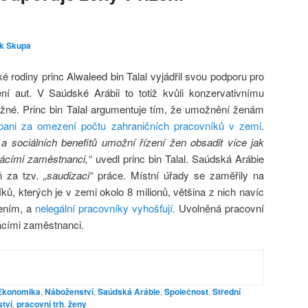
k Skupa
 rodiny princ Alwaleed bin Talal vyjádřil svou podporu pro
í aut. V Saúdské Arábii to totiž kvůli konzervativnímu
žné. Princ bin Talal argumentuje tím, že umožnění ženám
ani za omezení počtu zahraničních pracovníků v zemi
.
 sociálních benefitů umožní řízení žen obsadit více jak
ácími zaměstnanci,“
uvedl princ bin Talal. Saúdská Arábie
ň za tzv.
„saudizaci“
práce. Místní úřady se zaměřily na
ků, kterých je v zemi okolo 8 milionů, většina z nich navíc
ením, a
nelegální pracovníky vyhošťují.
Uvolněná pracovní
ácími zaměstnanci.
Ekonomika
,
Náboženství
,
Saúdská Arábie
,
Společnost
,
Střední
tví
,
pracovní trh
,
ženy