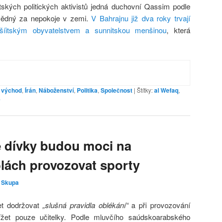
tských politických aktivistů jedná duchovní Qassim podle
vědný za nepokoje v zemi.
V Bahrajnu již dva roky trvají
šíitským obyvatelstvem a sunnitskou menšinou
, která
ý východ
,
Írán
,
Náboženství
,
Politika
,
Společnost
|
Štítky:
al Wefaq
,
é
 dívky budou moci na
lách provozovat sporty
 Skupa
et dodržovat
„slušná pravidla oblékání“
a při provozování
ížet pouze učitelky. Podle mluvčího saúdskoarabského