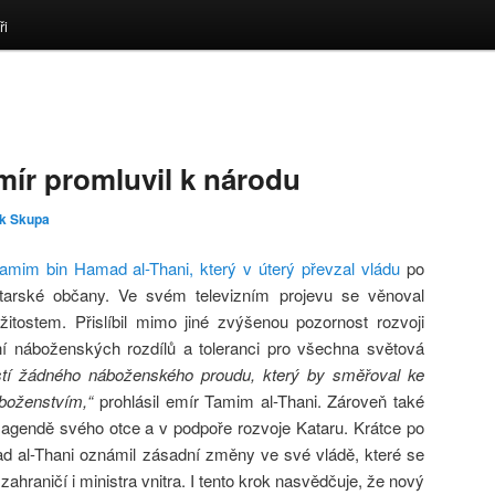
ři
mír promluvil k národu
k Skupa
amim bin Hamad al-Thani, který v úterý převzal vládu
po
atarské občany. Ve svém televizním projevu se věnoval
žitostem. Přislíbil mimo jiné zvýšenou pozornost rozvoji
ání náboženských rozdílů a toleranci pro všechna světová
tí žádného náboženského proudu, který by směřoval ke
áboženstvím,“
prohlásil emír Tamim al-Thani. Zároveň také
ní agendě svého otce a v podpoře rozvoje Kataru. Krátce po
 al-Thani oznámil zásadní změny ve své vládě, které se
 zahraničí i ministra vnitra. I tento krok nasvědčuje, že nový