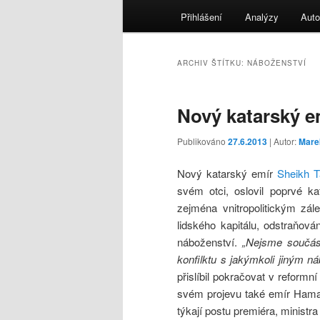
menu
Přihlášení
Analýzy
Auto
ARCHIV ŠTÍTKU:
NÁBOŽENSTVÍ
Nový katarský e
Publikováno
27.6.2013
| Autor:
Mare
Nový katarský emír
Sheikh T
svém otci, oslovil poprvé k
zejména vnitropolitickým zále
lidského kapitálu, odstraňov
náboženství.
„Nejsme součás
konfilktu s jakýmkoli jiným n
přislíbil pokračovat v reform
svém projevu také emír Hamad
týkají postu premiéra, ministra