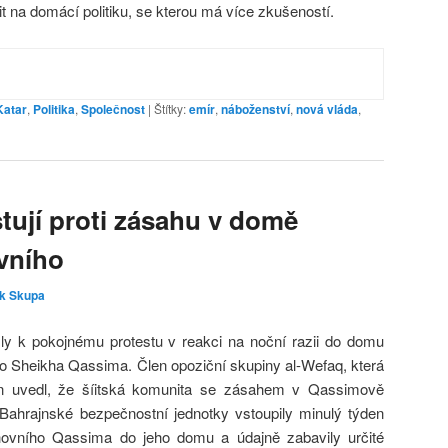
t na domácí politiku, se kterou má více zkušeností.
Katar
,
Politika
,
Společnost
|
Štítky:
emír
,
náboženství
,
nová vláda
,
tují proti zásahu v domě
vního
k Skupa
šly k pokojnému protestu v reakci na noční razii do domu
o Sheikha Qassima. Člen opoziční skupiny al-Wefaq, která
in uvedl, že šíitská komunita se zásahem v Qassimově
Bahrajnské bezpečnostní jednotky vstoupily minulý týden
hovního Qassima do jeho domu a údajně zabavily určité