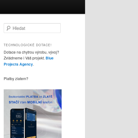
H
l
e
d
TECHNOLOGICKÉ DOTACE!
a
Dotace na chytrou výrobu, vývoj?
t
Zvládneme i Váš projekt.
Blue
Projects Agency
.
Platby zlatem?