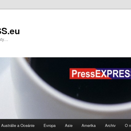
S.eu
nuty…
Austrálie a Oceánie
Evropa
Asie
Amerika
Archiv
O 