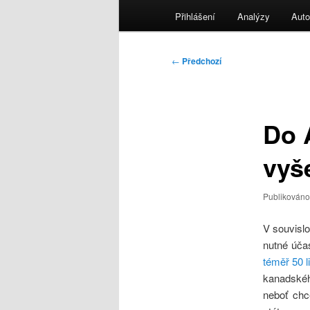
menu
Přihlášení
Analýzy
Auto
Navigace
←
Předchozí
pro
příspěvky
Do A
vyš
Publikován
V souvisl
nutné účas
téměř 50 l
kanadskéh
neboť chc