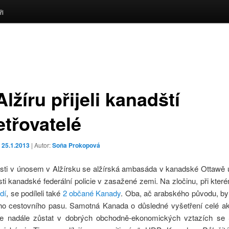
ři
lžíru přijeli kanadští
etřovatelé
o
25.1.2013
| Autor:
Soňa Prokopová
osti v únosem v Alžírsku se alžírská ambasáda v kanadské Ottawě 
ti kanadské federální policie v zasažené zemi. Na zločinu, při kte
idí
, se podíleli také
2 občané Kanady
. Oba, ač arabského původu, byl
o cestovního pasu. Samotná Kanada o důsledné vyšetření celé akc
e nadále zůstat v dobrých obchodně-ekonomických vztazích se