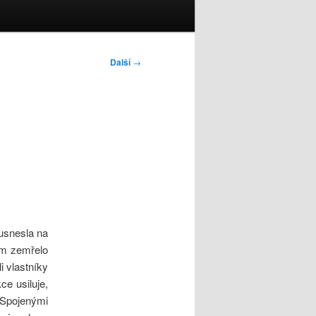
Další
→
usnesla na
rém zemřelo
i vlastníky
e usiluje,
 Spojenými