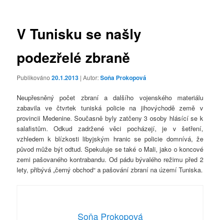
příspěvky
V Tunisku se našly
podezřelé zbraně
Publikováno
20.1.2013
| Autor:
Soňa Prokopová
Neupřesněný počet zbraní a dalšího vojenského materiálu
zabavila ve čtvrtek tuniská policie na jihovýchodě země v
provincii Medenine. Současně byly zatčeny 3 osoby hlásící se k
salafistům. Odkud zadržené věci pocházejí, je v šetření,
vzhledem k blízkosti libyjským hranic se policie domnívá, že
původ může být odtud. Spekuluje se také o Mali, jako o koncové
zemi pašovaného kontrabandu. Od pádu bývalého režimu před 2
lety, přibývá „černý obchod“ a pašování zbraní na území Tuniska.
Soňa Prokopová