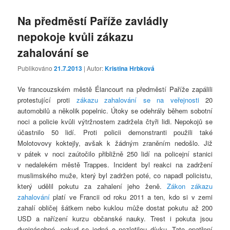
Na předměstí Paříže zavládly
nepokoje kvůli zákazu
zahalování se
Publikováno
21.7.2013
| Autor:
Kristina Hrbková
Ve francouzském městě Élancourt na předměstí Paříže zapálili
protestující proti
zákazu zahalování se na veřejnosti
20
automobilů a několik popelnic. Útoky se odehrály během sobotní
noci a policie kvůli výtržnostem zadržela čtyři lidi. Nepokojů se
účastnilo 50 lidí. Proti policii demonstranti použili také
Molotovovy koktejly, avšak k žádným zraněním nedošlo. Již
v pátek v noci zaútočilo přibližně 250 lidí na policejní stanici
v nedalekém městě Trappes. Incident byl reakci na zadržení
muslimského muže, který byl zadržen poté, co napadl policistu,
který udělil pokutu za zahalení jeho ženě.
Zákon zákazu
zahalování
platí ve Francii od roku 2011 a ten, kdo si v zemi
zahalí obličej šátkem nebo kuklou může dostat pokutu až 200
USD a nařízení kurzu občanské nauky. Trest i pokuta jsou
dvojnásobné, pokud se jedná o nezletilou dívku. Tato opatření