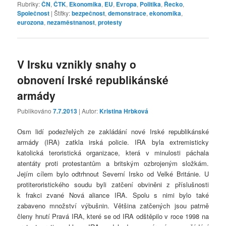
Rubriky:
ČN
,
ČTK
,
Ekonomika
,
EU
,
Evropa
,
Politika
,
Řecko
,
Společnost
|
Štítky:
bezpečnost
,
demonstrace
,
ekonomika
,
eurozona
,
nezaměstnanost
,
protesty
V Irsku vznikly snahy o
obnovení Irské republikánské
armády
Publikováno
7.7.2013
| Autor:
Kristina Hrbková
Osm lidí podezřelých ze zakládání nové Irské republikánské
armády (IRA) zatkla irská policie. IRA byla extremisticky
katolická teroristická organizace, která v minulosti páchala
atentáty proti protestantům a britským ozbrojeným složkám.
Jejím cílem bylo odtrhnout Severní Irsko od Velké Británie. U
protiteroristického soudu byli zatčení obviněni z příslušnosti
k frakci zvané Nová aliance IRA. Spolu s nimi bylo také
zabaveno množství výbušnin. Většina zatčených jsou patrně
členy hnutí Pravá IRA, které se od IRA odštěpilo v roce 1998 na