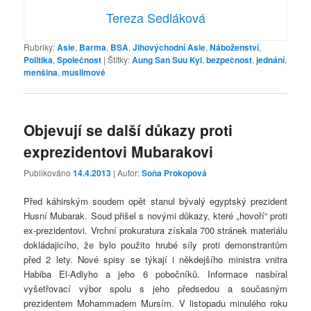
Tereza Sedláková
Rubriky:
Asie
,
Barma
,
BSA
,
Jihovýchodní Asie
,
Náboženství
,
Politika
,
Společnost
|
Štítky:
Aung San Suu Kyi
,
bezpečnost
,
jednání
,
menšina
,
muslimové
Objevují se další důkazy proti
exprezidentovi Mubarakovi
Publikováno
14.4.2013
| Autor:
Soňa Prokopová
Před káhirským soudem opět stanul bývalý egyptský prezident
Husní Mubarak. Soud přišel s novými důkazy, které
„
hovoří“ proti
ex-prezidentovi. Vrchní prokuratura získala 700 stránek materiálu
dokládajicího, že bylo použito hrubé síly proti demonstrantům
před 2 lety. Nové spisy se týkají i někdejšího ministra vnitra
Habiba El-Adlyho a jeho 6 pobočníků. Informace nasbíral
vyšetřovací výbor spolu s jeho předsedou a současným
prezidentem Mohammadem Mursím. V listopadu minulého roku