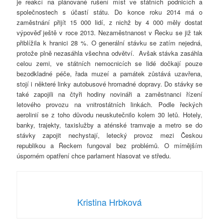
je reakcí na plánované rušení míst ve státních podnicích a
společnostech s účastí státu. Do konce roku 2014 má o
zaměstnání přijít 15 000 lidí, z nichž by 4 000 měly dostat
výpověď ještě v roce 2013. Nezaměstnanost v Řecku se již tak
přiblížila k hranici 28 %. O generální stávku se zatím nejedná,
protože plně nezasáhla všechna odvětví. Avšak stávka zasáhla
celou zemi, ve státních nemocnicích se lidé dočkají pouze
bezodkladné péče, řada muzeí a památek zůstává uzavřena,
stojí i některé linky autobusové hromadné dopravy. Do stávky se
také zapojili na čtyři hodiny novináři a zaměstnanci řízení
letového provozu na vnitrostátních linkách. Podle řeckých
aerolinií se z toho důvodu neuskutečnilo kolem 30 letů. Hotely,
banky, trajekty, taxislužby a aténské tramvaje a metro se do
stávky zapojit nechystají, letecký provoz mezi Českou
republikou a Řeckem fungoval bez problémů. O mírnějším
úsporném opatření chce parlament hlasovat ve středu.
Kristina Hrbková