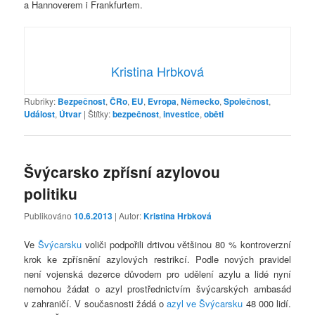
a Hannoverem i Frankfurtem.
Kristina Hrbková
Rubriky:
Bezpečnost
,
ČRo
,
EU
,
Evropa
,
Německo
,
Společnost
,
Událost
,
Útvar
|
Štítky:
bezpečnost
,
investice
,
oběti
Švýcarsko zpřísní azylovou
politiku
Publikováno
10.6.2013
| Autor:
Kristina Hrbková
Ve
Švýcarsku
voliči podpořili drtivou většinou 80 % kontroverzní
krok ke zpřísnění azylových restrikcí. Podle nových pravidel
není vojenská dezerce důvodem pro udělení azylu a lidé nyní
nemohou žádat o azyl prostřednictvím švýcarských ambasád
v zahraničí. V současnosti žádá o
azyl ve Švýcarsku
48 000 lidí.