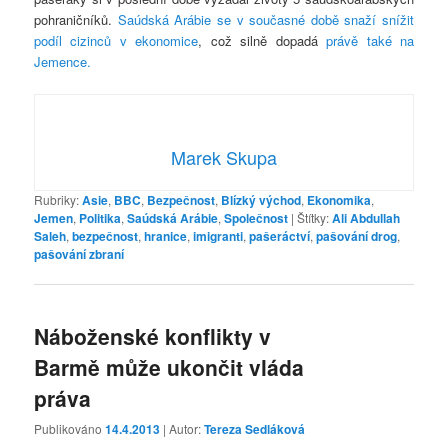
pohraničníků.
Saúdská Arábie se v současné době snaží snížit
podíl cizinců v ekonomice
, což silně dopadá
právě také na
Jemence.
Marek Skupa
Rubriky:
Asie
,
BBC
,
Bezpečnost
,
Blízký východ
,
Ekonomika
,
Jemen
,
Politika
,
Saúdská Arábie
,
Společnost
|
Štítky:
Ali Abdullah
Saleh
,
bezpečnost
,
hranice
,
imigranti
,
pašeráctví
,
pašování drog
,
pašování zbraní
Náboženské konflikty v
Barmě může ukončit vláda
práva
Publikováno
14.4.2013
| Autor:
Tereza Sedláková