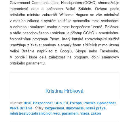
Government Communications Headquaters (GCHQ) shromažďuje
internetová data o občanech Velké Británie. Ovšem podle
britského ministra zahraničí Williama Haguea se vše odehrává
v mezích zákona a systém zajišťuje rovnováhu mezi svobodami
a ochranou soukromí osobo a mezi bezpečností země. Palčivou
a stále nezodpovězenou otázkou je přístup GCHQ k americkému
špionážnímu programu Prism, který britské zpravodajské službě
umožňuje získávat soubory a emaily firem sídlících mimo území
Velké Británie například z Googlu, Skypu nebo Facebooku.
V pondělí bude celá záležitost na programu dolní sněmovny
britského parlamentu.
Kristina Hrbková
Rubriky:
BBC
,
Bezpečnost
,
ČRo
,
EU
,
Evropa
,
Politika
,
Společnost
,
Velká Británie
|
Štítky:
bezpečnost
,
diplomacie
,
lidská práva
,
ministerstvo zahraničních věcí
,
parlament
,
vláda
,
zákon