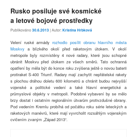
Rusko posiluje své kosmické
a letové bojové prostředky
Publikováno
30.6.2013
| Autor:
Kristina Hrbková
Velení ruské armády
rozhodlo posílit obranu hlavního města
Moskvy
a blízkého okolí před raketovým útokem. V okolí
metropole byly rozmístěny 4 nové radary, které jsou schopné
ubránit Moskvu před útokem ze všech směrů. Tato ochranná
opatření by měla být do konce roku zvýšena ještě o novou baterii
protiraket S-400 Triumf. Radary mají zachytit nepřátelské rakety
s plochou dráhou doletu 600 kilometrů a chránit budou nejvyšší
vojenské a politické vedení a také hlavní energetické a
průmyslové objekty v metropoli. Podobné vybavení by se mělo
brzy dostat i ostatním regionálním útvarům protivzdušné obrany.
Pod vedením Kremlu probíhá od počátku roku série leteckých a
raketových manévrů, které mají vyvrcholit rozsáhlým vojenským
cvičením zvaným „Západ 2013“.