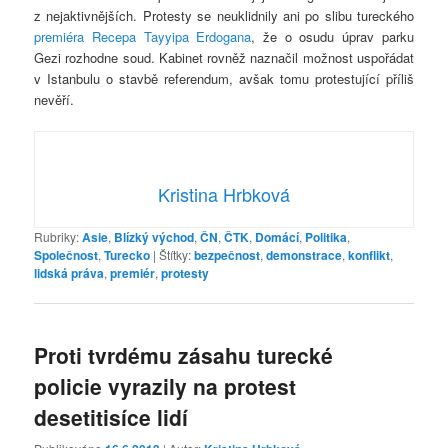
z nejaktivnějších. Protesty se neuklidnily ani po slibu tureckého
premiéra Recepa Tayyipa Erdogana
, že o osudu úprav parku
Gezi rozhodne soud. Kabinet rovněž naznačil možnost uspořádat
v Istanbulu o stavbě referendum, avšak tomu protestující příliš
nevěří.
Kristina Hrbková
Rubriky:
Asie
,
Blízký východ
,
ČN
,
ČTK
,
Domácí
,
Politika
,
Společnost
,
Turecko
|
Štítky:
bezpečnost
,
demonstrace
,
konflikt
,
lidská práva
,
premiér
,
protesty
Proti tvrdému zásahu turecké
policie vyrazily na protest
desetitisíce lidí