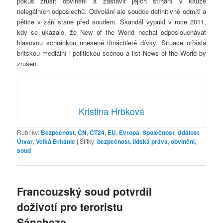
pokus zrušit obvinění a zastavit jejich stíhání v kauze
nelegálních odposlechů. Odvolání ale soudce definitivně odmítl a
pětice v září stane před soudem. Skandál vypukl v roce 2011,
kdy se ukázalo, že New of the World nechal odposlouchávat
hlasovou schránkou unesené třináctileté dívky. Situace otřásla
britskou mediální i politickou scénou a list News of the World by
zrušen.
Kristina Hrbková
Rubriky:
Bezpečnost
,
ČN
,
ČT24
,
EU
,
Evropa
,
Společnost
,
Událost
,
Útvar
,
Velká Británie
|
Štítky:
bezpečnost
,
lidská práva
,
obvinění
,
soud
Francouzský soud potvrdil
doživotí pro teroristu
Sáncheze