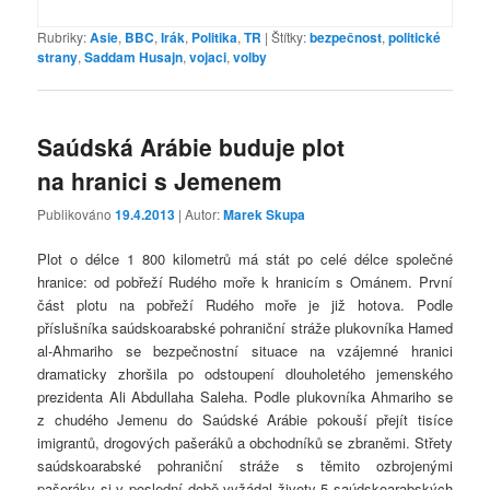
Rubriky:
Asie
,
BBC
,
Irák
,
Politika
,
TR
|
Štítky:
bezpečnost
,
politické
strany
,
Saddam Husajn
,
vojaci
,
volby
Saúdská Arábie buduje plot
na hranici s Jemenem
Publikováno
19.4.2013
| Autor:
Marek Skupa
Plot o délce 1 800 kilometrů má stát po celé délce společné
hranice: od pobřeží Rudého moře k hranicím s Ománem. První
část plotu na pobřeží Rudého moře je již hotova. Podle
příslušníka saúdskoarabské pohraniční stráže plukovníka Hamed
al-Ahmariho se bezpečnostní situace na vzájemné hranici
dramaticky zhoršila po odstoupení dlouholetého jemenského
prezidenta Ali Abdullaha Saleha. Podle plukovníka Ahmariho se
z chudého Jemenu do Saúdské Arábie pokouší přejít tisíce
imigrantů, drogových pašeráků a obchodníků se zbraněmi. Střety
saúdskoarabské pohraniční stráže s těmito ozbrojenými
pašeráky si v poslední době vyžádal životy 5 saúdskoarabských