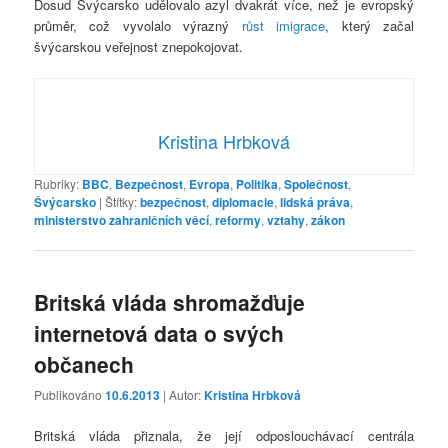
Dosud Švýcarsko udělovalo azyl dvakrát více, než je evropský
průměr, což vyvolalo výrazný
růst imigrace
, který začal
švýcarskou veřejnost znepokojovat.
Kristina Hrbková
Rubriky:
BBC
,
Bezpečnost
,
Evropa
,
Politika
,
Společnost
,
Švýcarsko
|
Štítky:
bezpečnost
,
diplomacie
,
lidská práva
,
ministerstvo zahraničních věcí
,
reformy
,
vztahy
,
zákon
Britská vláda shromažďuje
internetová data o svých
občanech
Publikováno
10.6.2013
| Autor:
Kristina Hrbková
Britská vláda přiznala, že její odposlouchávací centrála