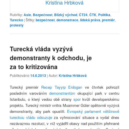
Kristina Hrbková
Rubriky:
Asie
,
Bezpečnost
,
Blízký východ
,
ČT24
,
ČTK
,
Politika
,
Turecko
|
Štítky:
bezpečnost
,
demonstrace
,
lidská práva
,
premiér
,
protesty
Turecká vláda vyzývá
demonstranty k odchodu, je
za to kritizována
Publikováno
14.6.2013
| Autor:
Kristina Hrbková
Turecký premiér
Recep Tayyip Erdogan
ve čtvrtek pohrozil
posledním varováním
demonstrantům
okupující park v centru
Istanbulu, o který vedou obě strany
spor
kvůli developerskému
projektu. Turecký ministr vnitra Muammer Güler opětovně vyzývá
demonstranty, aby park opustili.
Evropský parlament většinově
tureckou vládu odsuzuje
za vyhrocování situace a vydal dnes
nezávaznou rezoluci, v níž vyjádřil obavy nad použitím přehnané