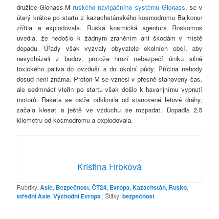
družice Glonass-M
ruského navigačního systému Glonass
, se v
úterý krátce po startu z kazachstánského kosmodromu Bajkonur
zřítila a explodovala. Ruská kosmická agentura Roskomos
uvedla, že nedošlo k žádným zraněním ani škodám v místě
dopadu. Úřady však vyzvaly obyvatele okolních obcí, aby
nevycházeli z budov, protože hrozí nebezpečí úniku silně
toxického paliva do ovzduší a do okolní půdy. Příčina nehody
dosud není známa. Proton-M se vznesl v přesně stanovený čas,
ale sedmnáct vteřin po startu však došlo k havarijnímu vypnutí
motorů. Raketa se ostře odklonila od stanovené letové dráhy,
začala klesat a ještě ve vzduchu se rozpadat. Dopadla 2,5
kilometru od kosmodromu a explodovala.
Kristina Hrbková
Rubriky:
Asie
,
Bezpečnost
,
ČT24
,
Evropa
,
Kazachstán
,
Rusko
,
střední Asie
,
Východní Evropa
|
Štítky:
bezpečnost