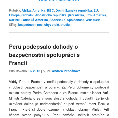
Rubriky:
Afrika
,
Amerika
,
BBC
,
Dominikánská republika
,
EU
,
Evropa
,
Globální
,
Jihoafrická republika
,
jižní Afrika
,
Jižní Amerika
,
Karibik
,
Latinská Amerika
,
Španělsko
,
Společnost
,
Venezuela
|
Štítky:
bezpečnost
,
noc
,
obyvatelé
,
studie
Peru podepsalo dohody o
bezpečnostní spolupráci s
Francií
Publikováno
5.5.2013
| Autor:
Andrea Pitoňáková
Vlády Peru a Francie v neděli podepsaly 2 dohody o spolupráci
v oblasti bezpečnosti a obrany. Za Peru dokumenty podepsal
ministr obrany Pedro Cateriano a za Francii ministr Kader Arif.
Ministr Cateriano se v souvislosti s dohodami vyjádřil, že jejich
uzavření dokazuje nadstandardní stupeň vztahů mezi Peru a
Francií, které si dobře rozumějí v oblasti obrany. Ministr Arif
během svého pobytu v Peru navštívil několik státních a