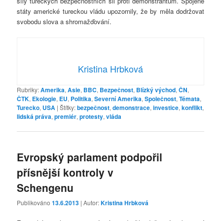
síly tureckých bezpečnostních sil proti demonstrantům. Spojené
státy americké tureckou vládu upozornily, že by měla dodržovat
svobodu slova a shromažďování.
Kristina Hrbková
Rubriky:
Amerika
,
Asie
,
BBC
,
Bezpečnost
,
Blízký východ
,
ČN
,
ČTK
,
Ekologie
,
EU
,
Politika
,
Severní Amerika
,
Společnost
,
Témata
,
Turecko
,
USA
|
Štítky:
bezpečnost
,
demonstrace
,
investice
,
konflikt
,
lidská práva
,
premiér
,
protesty
,
vláda
Evropský parlament podpořil
přísnější kontroly v
Schengenu
Publikováno
13.6.2013
| Autor:
Kristina Hrbková