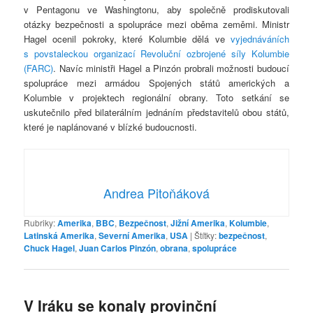
v Pentagonu ve Washingtonu, aby společně prodiskutovali
otázky bezpečnosti a spolupráce mezi oběma zeměmi. Ministr
Hagel ocenil pokroky, které Kolumbie dělá ve
vyjednáváních
s povstaleckou organizací Revoluční ozbrojené síly Kolumbie
(FARC)
. Navíc ministři Hagel a Pinzón probrali možnosti budoucí
spolupráce mezi armádou Spojených států amerických a
Kolumbie v projektech regionální obrany. Toto setkání se
uskutečnilo před bilaterálním jednáním představitelů obou států,
které je naplánované v blízké budoucnosti.
Andrea Pitoňáková
Rubriky:
Amerika
,
BBC
,
Bezpečnost
,
Jižní Amerika
,
Kolumbie
,
Latinská Amerika
,
Severní Amerika
,
USA
|
Štítky:
bezpečnost
,
Chuck Hagel
,
Juan Carlos Pinzón
,
obrana
,
spolupráce
V Iráku se konaly provinční