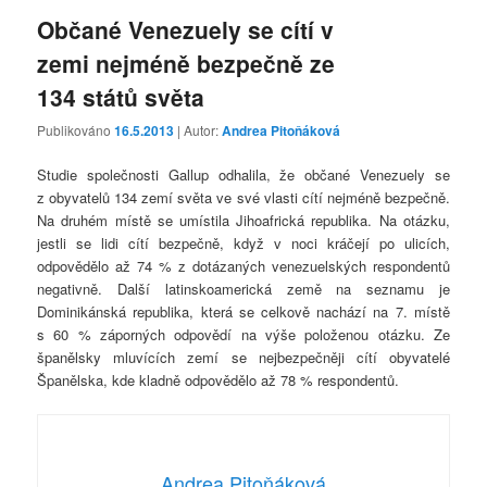
Občané Venezuely se cítí v
zemi nejméně bezpečně ze
134 států světa
Publikováno
16.5.2013
| Autor:
Andrea Pitoňáková
Studie společnosti Gallup odhalila, že občané Venezuely se
z obyvatelů 134 zemí světa ve své vlasti cítí nejméně bezpečně.
Na druhém místě se umístila Jihoafrická republika. Na otázku,
jestli se lidi cítí bezpečně, když v noci kráčejí po ulicích,
odpovědělo až 74 % z dotázaných venezuelských respondentů
negativně. Další latinskoamerická země na seznamu je
Dominikánská republika, která se celkově nachází na 7. místě
s 60 % záporných odpovědí na výše položenou otázku. Ze
španělsky mluvících zemí se nejbezpečněji cítí obyvatelé
Španělska, kde kladně odpovědělo až 78 % respondentů.
Andrea Pitoňáková