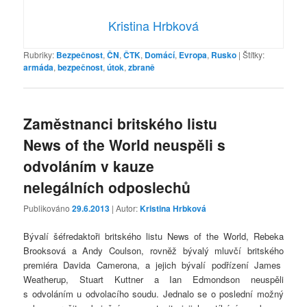
Kristina Hrbková
Rubriky:
Bezpečnost
,
ČN
,
ČTK
,
Domácí
,
Evropa
,
Rusko
|
Štítky:
armáda
,
bezpečnost
,
útok
,
zbraně
Zaměstnanci britského listu
News of the World neuspěli s
odvoláním v kauze
nelegálních odposlechů
Publikováno
29.6.2013
| Autor:
Kristina Hrbková
Bývalí šéfredaktoři britského listu News of the World, Rebeka
Brooksová a Andy Coulson, rovněž bývalý mluvčí britského
premiéra Davida Camerona, a jejich bývalí podřízení James
Weatherup, Stuart Kuttner a Ian Edmondson neuspěli
s odvoláním u odvolacího soudu. Jednalo se o poslední možný