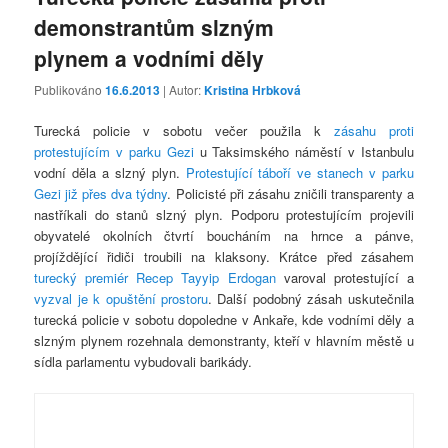
demonstrantům slzným
plynem a vodními děly
Publikováno
16.6.2013
| Autor:
Kristina Hrbková
Turecká policie v sobotu večer použila k
zásahu proti
protestujícím v parku Gezi
u Taksimského náměstí v Istanbulu
vodní děla a slzný plyn.
Protestující táboří ve stanech v parku
Gezi již přes dva týdny
. Policisté při zásahu zničili transparenty a
nastříkali do stanů slzný plyn. Podporu protestujícím projevili
obyvatelé okolních čtvrtí boucháním na hrnce a pánve,
projíždějící řidiči troubili na klaksony. Krátce před zásahem
turecký premiér Recep Tayyip Erdogan
varoval protestující a
vyzval je k opuštění prostoru
. Další podobný zásah uskutečnila
turecká policie v sobotu dopoledne v Ankaře, kde vodními děly a
slzným plynem rozehnala demonstranty, kteří v hlavním městě u
sídla parlamentu vybudovali barikády.