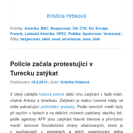
Kristina Hrbková
Rubriky:
Amerika
,
BBC
,
Bezpečnost
,
ČN
,
ČTK
,
EU
,
Evropa
,
Francie
,
Latinská Amerika
,
OPEC
,
Politika
,
Společnost
,
Venezuela
|
Štítky:
bezpečnost
,
oběti
,
soud
,
terorismus
,
únos
,
útok
Policie začala protestující v
Turecku zatýkat
Publikováno
18.6.2013
| Autor:
Kristina Hrbková
V úterý zahájila
turecká policie
další vlnu zatýkání v řadě měst,
včetně Ankary a Istanbulu. Zatýkání je reakcí turecké vlády na
stále pokračující
protivládní protesty
. Podle tamních médií byly
při raziích v bytech a na dalších místech zadrženy desítky lidí,
podle agentury AFP jsou zatýkáni hlavně členové a přívrženci
menší levicové Socialistické strany utlačovaných, která je
v současnosti v protestech a jejich organizování jedna