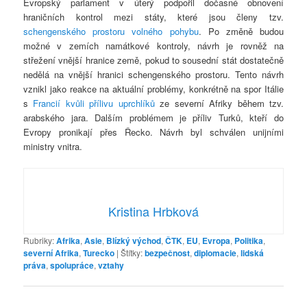
Evropský parlament v úterý podpořil dočasné obnovení
hraničních kontrol mezi státy, které jsou členy tzv.
schengenského prostoru volného pohybu
. Po změně budou
možné v zemích namátkové kontroly, návrh je rovněž na
střežení vnější hranice země, pokud to sousední stát dostatečně
nedělá na vnější hranici schengenského prostoru. Tento návrh
vznikl jako reakce na aktuální problémy, konkrétně na spor Itálie
s
Francií kvůli přílivu uprchlíků
ze severní Afriky během tzv.
arabského jara. Dalším problémem je příliv Turků, kteří do
Evropy pronikají přes Řecko. Návrh byl schválen unijními
ministry vnitra.
Kristina Hrbková
Rubriky:
Afrika
,
Asie
,
Blízký východ
,
ČTK
,
EU
,
Evropa
,
Politika
,
severní Afrika
,
Turecko
|
Štítky:
bezpečnost
,
diplomacie
,
lidská
práva
,
spolupráce
,
vztahy