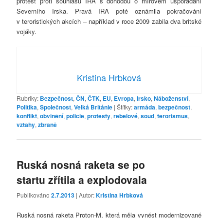
protest proti souhlasu IRA s dohodou o mírovém uspořádání
Severního Irska. Pravá IRA poté oznámila pokračování
v teroristických akcích – například v roce 2009 zabila dva britské
vojáky.
Kristina Hrbková
Rubriky:
Bezpečnost
,
ČN
,
ČTK
,
EU
,
Evropa
,
Irsko
,
Náboženství
,
Politika
,
Společnost
,
Velká Británie
|
Štítky:
armáda
,
bezpečnost
,
konflikt
,
obvinění
,
policie
,
protesty
,
rebelové
,
soud
,
terorismus
,
vztahy
,
zbraně
Ruská nosná raketa se po
startu zřítila a explodovala
Publikováno
2.7.2013
| Autor:
Kristina Hrbková
Ruská nosná raketa Proton-M, která měla vynést modernizované