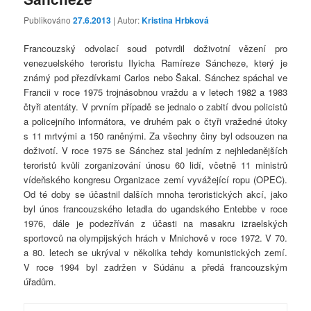
Publikováno
27.6.2013
| Autor:
Kristina Hrbková
Francouzský odvolací soud potvrdil doživotní vězení pro
venezuelského teroristu Ilyicha Ramíreze Sáncheze, který je
známý pod přezdívkami Carlos nebo Šakal. Sánchez spáchal ve
Francii v roce 1975 trojnásobnou vraždu a v letech 1982 a 1983
čtyři atentáty. V prvním případě se jednalo o zabití dvou policistů
a policejního informátora, ve druhém pak o čtyři vražedné útoky
s 11 mrtvými a 150 raněnými. Za všechny činy byl odsouzen na
doživotí. V roce 1975 se Sánchez stal jedním z nejhledanějších
teroristů kvůli zorganizování únosu 60 lidí, včetně 11 ministrů
vídeňského kongresu Organizace zemí vyvážející ropu (OPEC).
Od té doby se účastnil dalších mnoha teroristických akcí, jako
byl únos francouzského letadla do ugandského Entebbe v roce
1976, dále je podezříván z účasti na masakru izraelských
sportovců na olympijských hrách v Mnichově v roce 1972. V 70.
a 80. letech se ukrýval v několika tehdy komunistických zemí.
V roce 1994 byl zadržen v Súdánu a předá francouzským
úřadům.