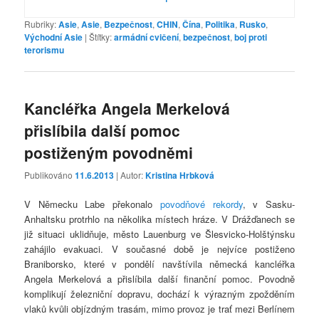
Rubriky:
Asie
,
Asie
,
Bezpečnost
,
CHIN
,
Čína
,
Politika
,
Rusko
,
Východní Asie
|
Štítky:
armádní cvičení
,
bezpečnost
,
boj proti
terorismu
Kancléřka Angela Merkelová
přislíbila další pomoc
postiženým povodněmi
Publikováno
11.6.2013
| Autor:
Kristina Hrbková
V Německu Labe překonalo
povodňové rekordy
, v Sasku-
Anhaltsku protrhlo na několika místech hráze. V Drážďanech se
již situaci uklidňuje, město Lauenburg ve Šlesvicko-Holštýnsku
zahájilo evakuaci. V současné době je nejvíce postiženo
Braniborsko, které v pondělí navštívila německá kancléřka
Angela Merkelová a přislíbila další finanční pomoc. Povodně
komplikují železniční dopravu, dochází k výrazným zpožděním
vlaků kvůli objízdným trasám, mimo provoz je trať mezi Berlínem