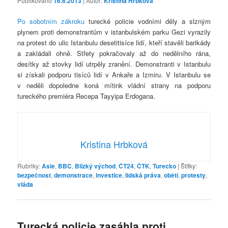
Publikováno
16.6.2013
| Autor:
Kristina Hrbková
Po sobotním zákroku
turecké policie vodními děly a slzným
plynem proti demonstrantům v istanbulském parku Gezi vyrazily
na protest do ulic Istanbulu desetitisíce lidí, kteří stavěli barikády
a zakládali ohně. Střety pokračovaly až do nedělního rána,
desítky až stovky lidí utrpěly zranění. Demonstranti v Istanbulu
si získali podporu tisíců lidí v Ankaře a Izmiru. V Istanbulu se
v neděli dopoledne koná mítink vládní strany na podporu
tureckého premiéra Recepa Tayyipa Erdogana.
Kristina Hrbková
Rubriky:
Asie
,
BBC
,
Blízký východ
,
ČT24
,
ČTK
,
Turecko
|
Štítky:
bezpečnost
,
demonstrace
,
investice
,
lidská práva
,
oběti
,
protesty
,
vláda
Turecká policie zasáhla proti