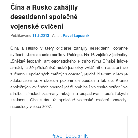
Čína a Rusko zahájily
desetidenní společné
vojenské cvičení
Publikováno
11.6.2013
| Autor:
Pavel Lopušník
Čína a Rusko v úterý oficiálně zahájily desetidenní obranné
cvičení, které se uskutečnilo v Pekingu. Na 46 vojáků z jednotky
„Sněžný leopard“, anti-teroristického elitního týmu Čínské lidové
armády a 29 příslušníků ruské jednotky zvláštního nasazení se
zúčastnili společných cvičných operací, jejichž hlavním cílem je
zdokonalení se v úkolech pozemních operací a taktice. Kromě
společných cvičných operací ještě probíhají vojenská cvičení ve
střelbě, simulaci záchrany rukojmí a přepadávání teroristických
základen. Oba státy už společné vojenské cvičení provedly,
naposledy v roce 2007.
Pavel Lopušník