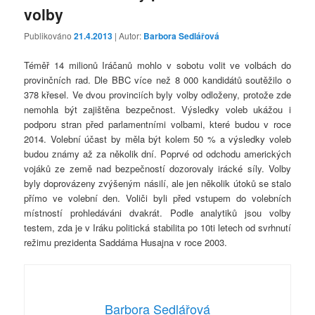
volby
Publikováno
21.4.2013
| Autor:
Barbora Sedlářová
Téměř 14 milionů Iráčanů mohlo v sobotu volit ve volbách do
provinčních rad. Dle BBC více než 8 000 kandidátů soutěžilo o
378 křesel. Ve dvou provinciích byly volby odloženy, protože zde
nemohla být zajištěna bezpečnost. Výsledky voleb ukážou i
podporu stran před parlamentními volbami, které budou v roce
2014. Volební účast by měla být kolem 50 % a výsledky voleb
budou známy až za několik dní. Poprvé od odchodu amerických
vojáků ze země nad bezpečností dozorovaly irácké síly. Volby
byly doprovázeny zvýšeným násilí, ale jen několik útoků se stalo
přímo ve volební den. Voliči byli před vstupem do volebních
místností prohledáváni dvakrát. Podle analytiků jsou volby
testem, zda je v Iráku politická stabilita po 10ti letech od svrhnutí
režimu prezidenta Saddáma Husajna v roce 2003.
Barbora Sedlářová