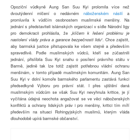
Opoziční vůdkyně Aung San Suu Kyi prolomila více než
dvoutýdenní mlčení o nedávném
náboženském násilí
a
promluvila k vůdčím osobnostem muslimské menšiny. Na
jednání s představiteli islámských organizací v sídle Národní ligy
pro demokracii prohlásila, že „
klíčem k řešení problému je
nastolení vlády práva a garance bezpečnosti lidu
“. Chce zajistit,
aby barmská justice přistupovala ke všem stejně a především
spravedlivě. Podle muslimských vůdců, kteří se zúčastnili
jednání, přislíbila Suu Kyi snahu o posílení právního státu v
Barmě, jedině tak lze totiž zajistit potřebnou vládní ochranu
menšinám, v tomto případě muslimským komunitám. Aung San
Suu Kyi v dolní komoře barmského parlamentu zastává funkci
předsedkyně Výboru pro právní stát. I přes ujištění daná
muslimským vůdcům se však Suu Kyi nevyhnula kritice, je jí
vyčítána údajná neochota angažovat se ve věci náboženských
konfliktů a ochrany lidských práv i pro menšiny, kritici tím míří
především na situaci Rohingyjských muslimů, kterým vláda
dlouhodobě upírá barmské občanství.