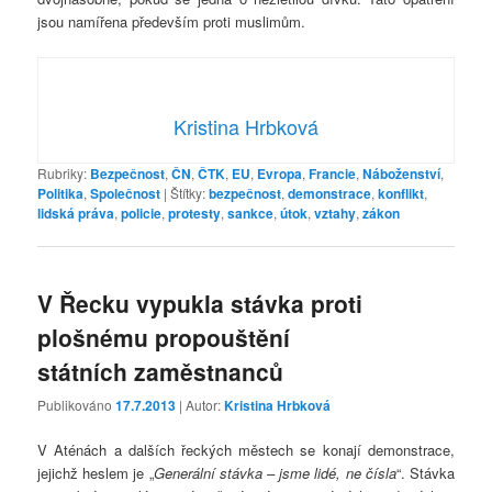
jsou namířena především proti muslimům.
Kristina Hrbková
Rubriky:
Bezpečnost
,
ČN
,
ČTK
,
EU
,
Evropa
,
Francie
,
Náboženství
,
Politika
,
Společnost
|
Štítky:
bezpečnost
,
demonstrace
,
konflikt
,
lidská práva
,
policie
,
protesty
,
sankce
,
útok
,
vztahy
,
zákon
V Řecku vypukla stávka proti
plošnému propouštění
státních zaměstnanců
Publikováno
17.7.2013
| Autor:
Kristina Hrbková
V Aténách a dalších řeckých městech se konají demonstrace,
jejichž heslem je „
Generální stávka – jsme lidé, ne čísla
“. Stávka