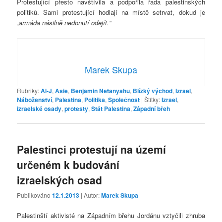
Protestující přesto navštívila a podpořila řada palestinských
politiků. Sami protestující hodlají na místě setrvat, dokud je
„armáda násilně nedonutí odejít.“
Marek Skupa
Rubriky:
Al-J
,
Asie
,
Benjamin Netanyahu
,
Blízký východ
,
Izrael
,
Náboženství
,
Palestina
,
Politika
,
Společnost
|
Štítky:
Izrael
,
izraelské osady
,
protesty
,
Stát Palestina
,
Západní břeh
Palestinci protestují na území
určeném k budování
izraelských osad
Publikováno
12.1.2013
| Autor:
Marek Skupa
Palestinští aktivisté na Západním břehu Jordánu vztyčili zhruba