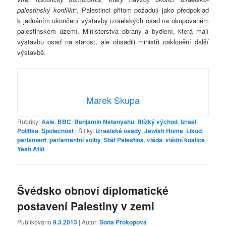
palestinský konflikt“.
Palestinci přitom požadují jako předpoklad
k jednáním ukončení výstavby izraelských osad na okupovaném
palestinském území. Ministerstva obrany a bydlení, která mají
výstavbu osad na starost, ale obsadili ministři naklonění další
výstavbě.
Marek Skupa
Rubriky:
Asie
,
BBC
,
Benjamin Netanyahu
,
Blízký východ
,
Izrael
,
Politika
,
Společnost
|
Štítky:
izraelské osady
,
Jewish Home
,
Likud
,
parlament
,
parlamentní volby
,
Stát Palestina
,
vláda
,
vládní koalice
,
Yesh Atid
Švédsko obnoví diplomatické
postavení Palestiny v zemi
Publikováno
9.3.2013
| Autor:
Soňa Prokopová