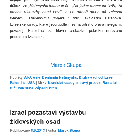
důkaz, že
„Netanyahu klame svět“. „Na jedné straně se tváří, že
proces výstavby osad brzdí, a na straně druhé dá zelenou
velkému stavebnímu projektu,“
tvrdí aktivistka Ofranová.
Izraelské osady, které jsou podle mezinárodního práva nelegální,
považují Palestinci za hlavní překážku pokroku mírového
procesu s Izraelem.
Marek Skupa
Rubriky:
Al-J
,
Asie
,
Benjamin Netanyahu
,
Blízký východ
,
Izrael
,
Palestina
,
USA
|
Štítky:
izraelské osady
,
mírový proces
,
Ramallah
,
Stát Palestina
,
Západní břeh
Izrael pozastaví výstavbu
židovských osad
Publikováno
8.5.2013
| Autor:
Marek Skupa