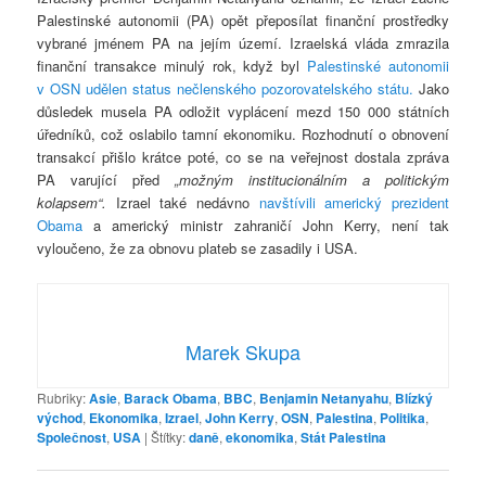
Palestinské autonomii (PA) opět přeposílat finanční prostředky
vybrané jménem PA na jejím území. Izraelská vláda zmrazila
finanční transakce minulý rok, když byl
Palestinské autonomii
v OSN udělen status nečlenského pozorovatelského státu.
Jako
důsledek musela PA odložit vyplácení mezd 150 000 státních
úředníků, což oslabilo tamní ekonomiku. Rozhodnutí o obnovení
transakcí přišlo krátce poté, co se na veřejnost dostala zpráva
PA varující před
„možným institucionálním a politickým
kolapsem“.
Izrael také nedávno
navštívili americký prezident
Obama
a americký ministr zahraničí John Kerry, není tak
vyloučeno, že za obnovu plateb se zasadily i USA.
Marek Skupa
Rubriky:
Asie
,
Barack Obama
,
BBC
,
Benjamin Netanyahu
,
Blízký
východ
,
Ekonomika
,
Izrael
,
John Kerry
,
OSN
,
Palestina
,
Politika
,
Společnost
,
USA
|
Štítky:
daně
,
ekonomika
,
Stát Palestina