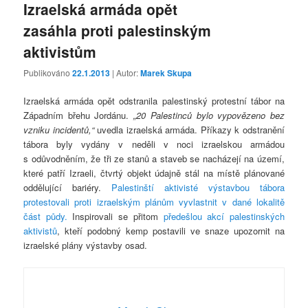
Izraelská armáda opět
zasáhla proti palestinským
aktivistům
Publikováno
22.1.2013
| Autor:
Marek Skupa
Izraelská armáda opět odstranila palestinský protestní tábor na
Západním břehu Jordánu.
„20 Palestinců bylo vypovězeno bez
vzniku incidentů,“
uvedla izraelská armáda. Příkazy k odstranění
tábora byly vydány v neděli v noci izraelskou armádou
s odůvodněním, že tři ze stanů a staveb se nacházejí na území,
které patří Izraeli, čtvrtý objekt údajně stál na místě plánované
oddělující bariéry.
Palestinští aktivisté výstavbou tábora
protestovali proti izraelským plánům vyvlastnit v dané lokalitě
část půdy.
Inspirovali se přitom
předešlou akcí palestinských
aktivistů
, kteří podobný kemp postavili ve snaze upozornit na
izraelské plány výstavby osad.