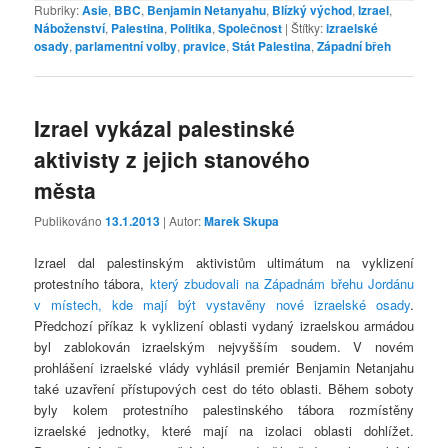
Rubriky:
Asie
,
BBC
,
Benjamin Netanyahu
,
Blízký východ
,
Izrael
,
Náboženství
,
Palestina
,
Politika
,
Společnost
|
Štítky:
izraelské
osady
,
parlamentní volby
,
pravice
,
Stát Palestina
,
Západní břeh
Izrael vykázal palestinské
aktivisty z jejich stanového
města
Publikováno
13.1.2013
| Autor:
Marek Skupa
Izrael dal palestinským aktivistům ultimátum na vyklizení
protestního tábora,
který zbudovali na Západnám břehu Jordánu
v místech, kde mají být vystavěny nové izraelské osady
.
Předchozí příkaz k vyklizení oblasti vydaný izraelskou armádou
byl zablokován izraelským nejvyšším soudem. V novém
prohlášení izraelské vlády vyhlásil premiér Benjamin Netanjahu
také uzavření přístupových cest do této oblasti. Během soboty
byly kolem protestního palestinského tábora rozmístěny
izraelské jednotky, které mají na izolaci oblasti dohlížet.