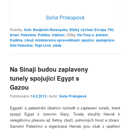
Soňa Prokopová
Rubriky:
Asie
,
Benjamin Netanyahu
,
Blízký východ
,
Evropa
,
FIG
,
Izrael
,
Palestina
,
Politika
,
Událost
|
Štítky:
Ha-Tnua´a
,
jednání
,
Kadima
,
Likud
,
ministerstvo spravedlnosti
,
opozice
,
spolupráce
,
Stát Palestina
,
Tsipi Livni
,
vláda
Na Sinaji budou zaplaveny
tunely spojující Egypt s
Gazou
Publikováno
14.2.2013
| Autor:
Soňa Prokopová
Egyptší a palestinští úředníci rozhodli o zaplavení tunelů, které
spojují Egypt s územím Gazy. Tunely sloužily hlavně k
nelegálnímu přesunu až třetiny zboží, pohonných hmot a zbraní.
Samotní Palestinci a organizace Hamás jsou však z opatření