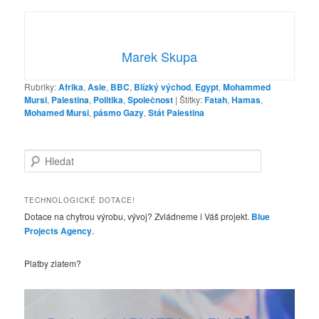
Marek Skupa
Rubriky:
Afrika
,
Asie
,
BBC
,
Blízký východ
,
Egypt
,
Mohammed
Mursi
,
Palestina
,
Politika
,
Společnost
|
Štítky:
Fatah
,
Hamas
,
Mohamed Mursi
,
pásmo Gazy
,
Stát Palestina
H
l
e
d
TECHNOLOGICKÉ DOTACE!
a
Dotace na chytrou výrobu, vývoj? Zvládneme i Váš projekt.
Blue
t
Projects Agency
.
Platby zlatem?