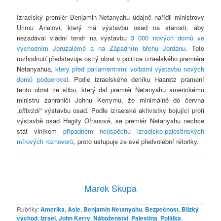
Izraelský premiér Benjamin Netanyahu údajně nařídil ministrovy
Urimu Arielovi, který má výstavbu osad na starosti, aby
nezadával vládní tendr na výstavbu
3 000 nových domů ve
východním Jeruzalémě a na Západním břehu Jordánu
. Toto
rozhodnutí představuje ostrý obrat v politice izraelského premiéra
Netanyahua,
který před parlamentními volbami výstavbu nových
domů podporoval
. Podle izraelského deníku Haaretz pramení
tento obrat ze slibu, který dal premiér Netanyahu americkému
ministru zahraničí Johnu Kerrymu, že minimálně do června
„přibrzdí“
výstavbu osad. Podle izraelské aktivistky bojující proti
výstavbě osad Hagity Ofranové, se premiér Netanyahu nechce
stát viníkem
případném neúspěchu izraelsko-palestinských
mírových rozhovorů
, proto ustupuje ze své předvolební rétoriky.
Marek Skupa
Rubriky:
Amerika
,
Asie
,
Benjamin Netanyahu
,
Bezpečnost
,
Blízký
východ
,
Izrael
,
John Kerry
,
Náboženství
,
Palestina
,
Politika
,