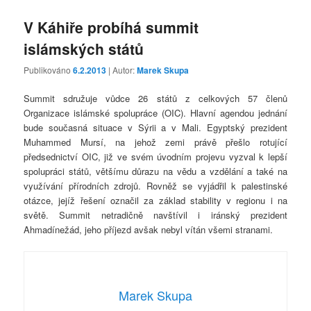
V Káhiře probíhá summit
islámských států
Publikováno
6.2.2013
| Autor:
Marek Skupa
Summit sdružuje vůdce 26 států z celkových 57 členů
Organizace islámské spolupráce (OIC). Hlavní agendou jednání
bude současná situace v Sýrii a v Mali. Egyptský prezident
Muhammed Mursí, na jehož zemi právě přešlo rotující
předsednictví OIC, již ve svém úvodním projevu vyzval k lepší
spolupráci států, většímu důrazu na vědu a vzdělání a také na
využívání přírodních zdrojů. Rovněž se vyjádřil k palestinské
otázce, jejíž řešení označil za základ stability v regionu i na
světě. Summit netradičně navštívil i iránský prezident
Ahmadínežád, jeho příjezd avšak nebyl vítán všemi stranami.
Marek Skupa