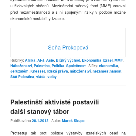
u židovských občanů. Mezinárodní měnový fond (MMF) varoval
před nezaměstnaností a s ní spojenými riziky v podobě možné
ekonomické nestability Izraele.
Soňa Prokopová
Rubriky:
Afrika
,
Al-J
,
Asie
,
Blízký východ
,
Ekonomika
,
Izrael
,
MMF
,
Náboženství
,
Palestina
,
Politika
,
Společnost
|
Štítky:
ekonomika
,
Jeruzalém
,
Knesset
,
lidská práva
,
náboženství
,
nezaměstnanost
,
Stát Palestina
,
vláda
,
volby
Palestinští aktivisté postavili
další stanový tábor
Publikováno
20.1.2013
| Autor:
Marek Skupa
Protestují tak proti politice výstavby izraelských osad na