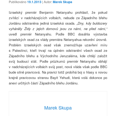
Publikováno
19.1.2013
| Autor:
Marek Skupa
Izraelský premiér Benjamin Netanyahu prohlásil, že pokud
zvítězí v nadcházejících volbách, nebude ze Západního břehu
Jordánu odstraněna jediná izraelská osada.
„Dny, kdy buldozery
vyháněly Židy z jejich domovů jsou za námi, ne před námi,“
uvedl premiér Netanyahu. Podle BBC dosáhla výstavba
izraelských osad za vlády premiéra Netanyahua rekordní úrovně.
Problém izraelských osad však znemožňuje uzavření míru
s Palestinci, kteří trvají na úplném odstranění všech osad ze
Západního břehu a Východního Jeruzaléma, kde chtějí založit
svůj budoucí stát. Podle průzkumů premiér Netanyahu obhájí
v nadcházejících volbách svůj post, nová vláda však podle BBC
bude silně pravicová. Na pravici totiž probíhá boj o hlasy s novou
krajně pravicovou stranou Bayit Yehudi, která volá dokonce po
anexi určitých částí Západního břehu Jordánu.
Marek Skupa