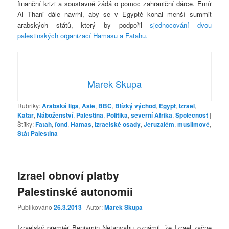
finanční krizi a soustavně žádá o pomoc zahraniční dárce. Emír
Al Thani dále navrhl, aby se v Egyptě konal menší summit
arabských států, který by podpořil
sjednocování dvou
palestinských organizací Hamasu a Fatahu.
Marek Skupa
Rubriky:
Arabská liga
,
Asie
,
BBC
,
Blízký východ
,
Egypt
,
Izrael
,
Katar
,
Náboženství
,
Palestina
,
Politika
,
severní Afrika
,
Společnost
|
Štítky:
Fatah
,
fond
,
Hamas
,
izraelské osady
,
Jeruzalém
,
muslimové
,
Stát Palestina
Izrael obnoví platby
Palestinské autonomii
Publikováno
26.3.2013
| Autor:
Marek Skupa
Izraelský premiér Benjamin Netanyahu oznámil, že Izrael začne