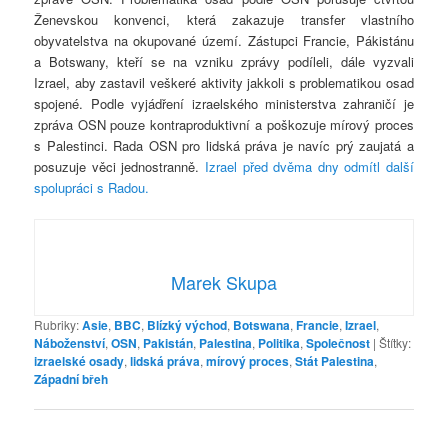
Ženevskou konvenci, která zakazuje transfer vlastního
obyvatelstva na okupované území. Zástupci Francie, Pákistánu
a Botswany, kteří se na vzniku zprávy podíleli, dále vyzvali
Izrael, aby zastavil veškeré aktivity jakkoli s problematikou osad
spojené. Podle vyjádření izraelského ministerstva zahraničí je
zpráva OSN pouze kontraproduktivní a poškozuje mírový proces
s Palestinci. Rada OSN pro lidská práva je navíc prý zaujatá a
posuzuje věci jednostranně.
Izrael před dvěma dny odmítl další
spolupráci s Radou.
Marek Skupa
Rubriky:
Asie
,
BBC
,
Blízký východ
,
Botswana
,
Francie
,
Izrael
,
Náboženství
,
OSN
,
Pakistán
,
Palestina
,
Politika
,
Společnost
|
Štítky:
izraelské osady
,
lidská práva
,
mírový proces
,
Stát Palestina
,
Západní břeh