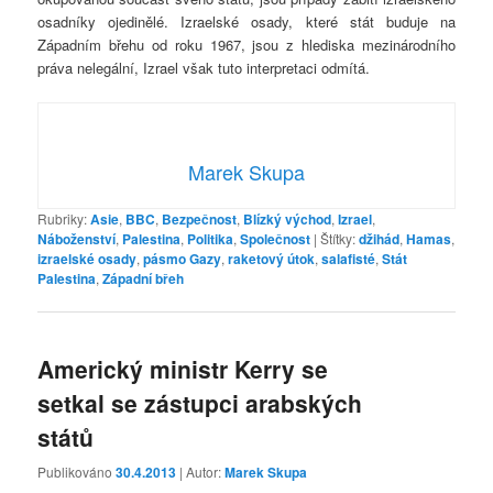
osadníky ojedinělé. Izraelské osady, které stát buduje na
Západním břehu od roku 1967, jsou z hlediska mezinárodního
práva nelegální, Izrael však tuto interpretaci odmítá.
Marek Skupa
Rubriky:
Asie
,
BBC
,
Bezpečnost
,
Blízký východ
,
Izrael
,
Náboženství
,
Palestina
,
Politika
,
Společnost
|
Štítky:
džihád
,
Hamas
,
izraelské osady
,
pásmo Gazy
,
raketový útok
,
salafisté
,
Stát
Palestina
,
Západní břeh
Americký ministr Kerry se
setkal se zástupci arabských
států
Publikováno
30.4.2013
| Autor:
Marek Skupa