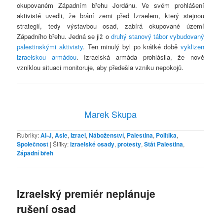
okupovaném Západním břehu Jordánu. Ve svém prohlášení
aktivisté uvedli, že brání zemi před Izraelem, který stejnou
strategií, tedy výstavbou osad, zabírá okupované území
Západního břehu. Jedná se již o
druhý stanový tábor vybudovaný
palestinskými aktivisty
. Ten minulý byl po krátké době
vyklizen
izraelskou armádou
. Izraelská armáda prohlásila, že nově
vzniklou situaci monitoruje, aby předešla vzniku nepokojů.
Marek Skupa
Rubriky:
Al-J
,
Asie
,
Izrael
,
Náboženství
,
Palestina
,
Politika
,
Společnost
|
Štítky:
izraelské osady
,
protesty
,
Stát Palestina
,
Západní břeh
Izraelský premiér neplánuje
rušení osad