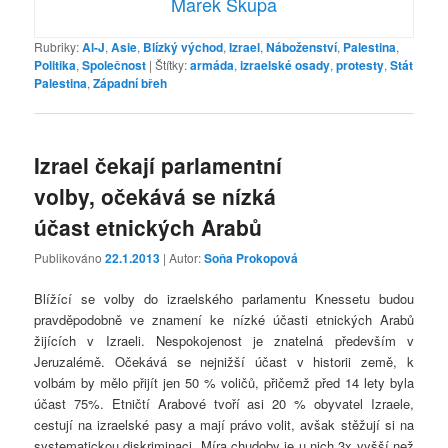
Marek Skupa
Rubriky:
Al-J
,
Asie
,
Blízký východ
,
Izrael
,
Náboženství
,
Palestina
,
Politika
,
Společnost
|
Štítky:
armáda
,
izraelské osady
,
protesty
,
Stát
Palestina
,
Západní břeh
Izrael čekají parlamentní
volby, očekává se nízká
účast etnických Arabů
Publikováno
22.1.2013
| Autor:
Soňa Prokopová
Blížící se volby do izraelského parlamentu Knessetu budou
pravděpodobně ve znamení ke nízké účasti etnických Arabů
žijících v Izraeli. Nespokojenost je znatelná především v
Jeruzalémě. Očekává se nejnižší účast v historii země, k
volbám by mělo přijít jen 50 % voličů, přičemž před 14 lety byla
účast 75%. Etničtí Arabové tvoří asi 20 % obyvatel Izraele,
cestují na izraelské pasy a mají právo volit, avšak stěžují si na
systematickou diskriminaci. Míra chudoby je u nich 3x vyšší než