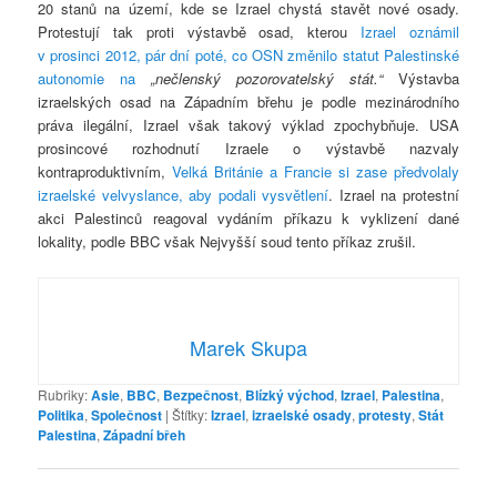
20 stanů na území, kde se Izrael chystá stavět nové osady.
Protestují tak proti výstavbě osad, kterou
Izrael oznámil
v prosinci 2012, pár dní poté, co OSN změnilo statut Palestinské
autonomie na
„nečlenský pozorovatelský stát.“
Výstavba
izraelských osad na Západním břehu je podle mezinárodního
práva ilegální, Izrael však takový výklad zpochybňuje. USA
prosincové rozhodnutí Izraele o výstavbě nazvaly
kontraproduktivním,
Velká Británie a Francie si zase předvolaly
izraelské velvyslance, aby podali vysvětlení
. Izrael na protestní
akci Palestinců reagoval vydáním příkazu k vyklizení dané
lokality, podle BBC však Nejvyšší soud tento příkaz zrušil.
Marek Skupa
Rubriky:
Asie
,
BBC
,
Bezpečnost
,
Blízký východ
,
Izrael
,
Palestina
,
Politika
,
Společnost
|
Štítky:
Izrael
,
izraelské osady
,
protesty
,
Stát
Palestina
,
Západní břeh