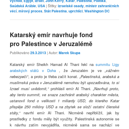
východ
,
Egypt
,
Izrael
,
John Kerry
,
Katar
,
Palestina
,
Politika
,
Saúdská Arábie
,
USA
|
Štítky:
izraelské osady
,
ministr zahraničních
věcí
,
mírový proces
,
Stát Palestina
,
uprchlíci
,
Washington DC
Katarský emír navrhuje fond
pro Palestince v Jeruzalémě
Publikováno
29.3.2013
| Autor:
Marek Skupa
Katarský emír Sheikh Hamad Al Thani řekl na
summitu Ligy
arabských států v Doha
, že Jeruzalém je ve
„vážném
nebezpečí“
, a proto je třeba začít konat.
„Palestinská, arabská a
muslimská práva v Jeruzalémě nemohou být upozaďována, to si
Izrael musí uvědomit,“
prohlásil emír Al Thani.
„Navrhuji proto,
aby tento summit, ve snaze zachránit arabský charakter města,
ustanovil fond o velikosti 1 miliardy USD, do kterého Katar
přispěje 250 milióny USD a na zbytek se složí ostatní členské
státy,“
navrhl emír Al Thani. Nicméně nepřiblížil, jak by
prostředky z fondu měly být využity. Palestinská autonomie se
k návrhu zatím nevyjádřila, nicméně sama se nachází ve