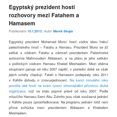
Egyptský prezident hostí
rozhovory mezi Fatahem a
Hamasem
Publikováno
10.1.2013
| Autor:
Marek Skupa
Egyptský prezident Mohamed Mursí hostí vůdce obou frakcí
palestinského hnutí – Fatahu a Hamasu. Prezident Mursí se již
setkal s vůdcem Fatahu a zároveň prezidentem Palestinské
autonomie Mahmoudem Abbasem, a na plánu je jeho setkání
s politickým vůdcem Hamasu Khaled Meshaalem. Mezi oběma
skupinami panuje od roku 2007 napětí, v poslední době se však
jejich vztahy zlepšují. Fatah s Hamasem podepsaly roku 2011
v Káhiře dohodu o znovusjednocení.
Na konci minulého roku
povolila obě hnutí na svém území shromáždění příznivců druhé
organizace
, což se stalo poprvé právě od roku 2007. Podle
mluvčího Hamasu Sami Abu Zuhriho jsou však současná jednání
v Káhiře pouze zprostředkovaná. Na programu jednání totiž není
přímá schůzka mezi prezidentem Abbasem a Khaledem
Meshaalem.