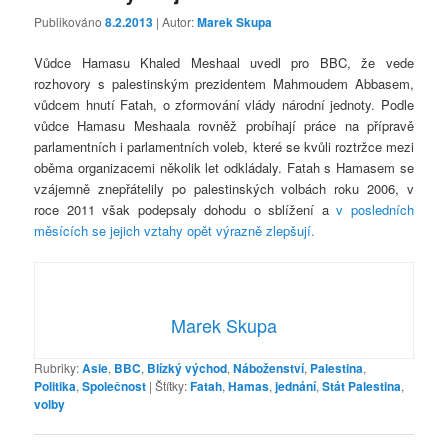
Publikováno
8.2.2013
| Autor:
Marek Skupa
Vůdce Hamasu Khaled Meshaal uvedl pro BBC, že vede
rozhovory s palestinským prezidentem Mahmoudem Abbasem,
vůdcem hnutí Fatah, o zformování vlády národní jednoty. Podle
vůdce Hamasu Meshaala rovněž probíhají práce na přípravě
parlamentních i parlamentních voleb, které se kvůli roztržce mezi
oběma organizacemi několik let odkládaly. Fatah s Hamasem se
vzájemně znepřátelily po palestinských volbách roku 2006, v
roce 2011 však podepsaly dohodu o sblížení a
v posledních
měsících se jejich vztahy opět výrazně zlepšují.
Marek Skupa
Rubriky:
Asie
,
BBC
,
Blízký východ
,
Náboženství
,
Palestina
,
Politika
,
Společnost
|
Štítky:
Fatah
,
Hamas
,
jednání
,
Stát Palestina
,
volby