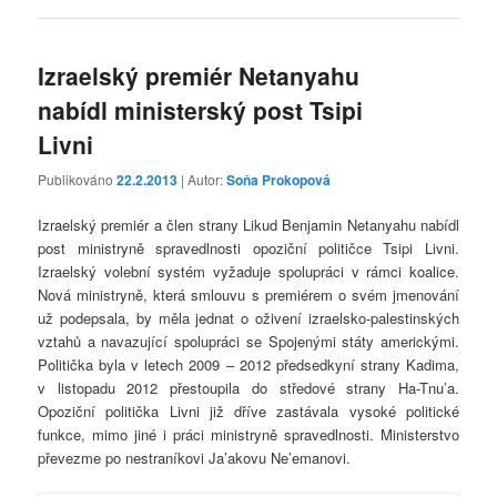
Izraelský premiér Netanyahu
nabídl ministerský post Tsipi
Livni
Publikováno
22.2.2013
| Autor:
Soňa Prokopová
Izraelský premiér a člen strany Likud Benjamin Netanyahu nabídl
post ministryně spravedlnosti opoziční političce Tsipi Livni.
Izraelský volební systém vyžaduje spolupráci v rámci koalice.
Nová ministryně, která smlouvu s premiérem o svém jmenování
už podepsala, by měla jednat o oživení izraelsko-palestinských
vztahů a navazující spolupráci se Spojenými státy americkými.
Politička byla v letech 2009 – 2012 předsedkyní strany Kadima,
v listopadu 2012 přestoupila do středové strany Ha-Tnu’a.
Opoziční politička Livni již dříve zastávala vysoké politické
funkce, mimo jiné i práci ministryně spravedlnosti. Ministerstvo
převezme po nestraníkovi Ja’akovu Ne’emanovi.