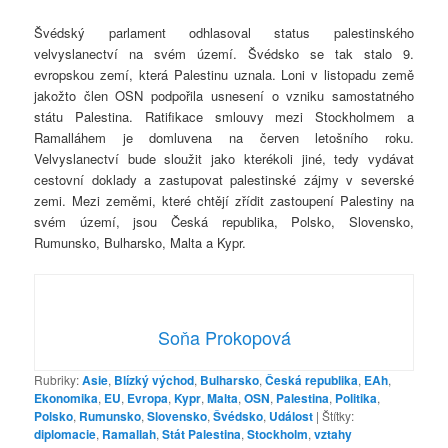
Švédský parlament odhlasoval status palestinského
velvyslanectví na svém území. Švédsko se tak stalo 9.
evropskou zemí, která Palestinu uznala. Loni v listopadu země
jakožto člen OSN podpořila usnesení o vzniku samostatného
státu Palestina. Ratifikace smlouvy mezi Stockholmem a
Ramalláhem je domluvena na červen letošního roku.
Velvyslanectví bude sloužit jako kterékoli jiné, tedy vydávat
cestovní doklady a zastupovat palestinské zájmy v severské
zemi. Mezi zeměmi, které chtějí zřídit zastoupení Palestiny na
svém území, jsou Česká republika, Polsko, Slovensko,
Rumunsko, Bulharsko, Malta a Kypr.
Soňa Prokopová
Rubriky:
Asie
,
Blízký východ
,
Bulharsko
,
Česká republika
,
EAh
,
Ekonomika
,
EU
,
Evropa
,
Kypr
,
Malta
,
OSN
,
Palestina
,
Politika
,
Polsko
,
Rumunsko
,
Slovensko
,
Švédsko
,
Událost
|
Štítky:
diplomacie
,
Ramallah
,
Stát Palestina
,
Stockholm
,
vztahy