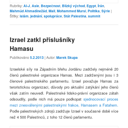
Rubriky:
Al-J
,
Asie
,
Bezpečnost
,
Blízký východ
,
Egypt
,
Írán
,
Mahmúd Ahmadínežád
,
Mali
,
Mohammed Mursi
,
Politika
,
Sýrie
|
Štítky:
islám
,
jednání
,
spolupráce
,
Stát Palestina
,
summit
Izrael zatkl příslušníky
Hamasu
Publikováno
5.2.2013
| Autor:
Marek Skupa
Izraelské síly na Západním břehu Jordánu zadržely nejméně 20
členů palestinské organizace Hamas. Mezi zadrženými jsou i 3
členové palestinského parlamentu. Izrael považuje Hamas za
teroristickou organizaci, důvody pro aktuální zatýkání jeho členů
však zatím neuvedl. Palestinské lidsko-právní organizace zátah
odsoudily, podle nich má pouze podkopat
sjednocovací proces
mezi znesvářenými palestinskými frakce, Hamasem a Fatahem.
Podle palestinských zdrojů zadržuje Izrael v současné době více
než 4 500 Palestinců, z toho 12 členů parlamentu.