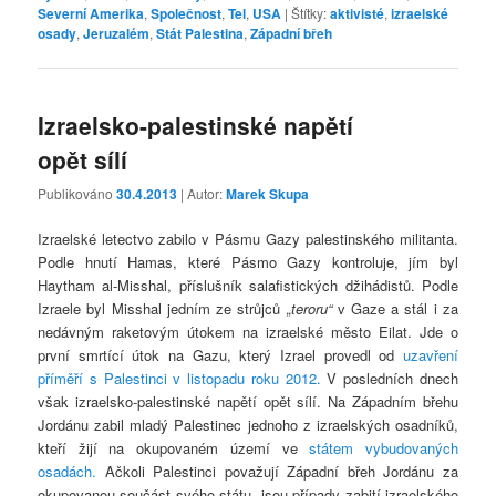
Severní Amerika
,
Společnost
,
Tel
,
USA
|
Štítky:
aktivisté
,
izraelské
osady
,
Jeruzalém
,
Stát Palestina
,
Západní břeh
Izraelsko-palestinské napětí
opět sílí
Publikováno
30.4.2013
| Autor:
Marek Skupa
Izraelské letectvo zabilo v Pásmu Gazy palestinského militanta.
Podle hnutí Hamas, které Pásmo Gazy kontroluje, jím byl
Haytham al-Misshal, příslušník salafistických džihádistů. Podle
Izraele byl Misshal jedním ze strůjců
„teroru“
v Gaze a stál i za
nedávným raketovým útokem na izraelské město Eilat. Jde o
první smrtící útok na Gazu, který Izrael provedl od
uzavření
příměří s Palestinci v listopadu roku 2012.
V posledních dnech
však izraelsko-palestinské napětí opět sílí. Na Západním břehu
Jordánu zabil mladý Palestinec jednoho z izraelských osadníků,
kteří žijí na okupovaném území ve
státem vybudovaných
osadách.
Ačkoli Palestinci považují Západní břeh Jordánu za
okupovanou součást svého státu, jsou případy zabití izraelského