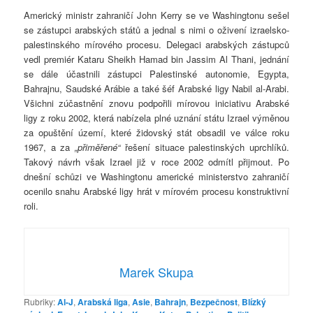
Americký ministr zahraničí John Kerry se ve Washingtonu sešel
se zástupci arabských států a jednal s nimi o oživení izraelsko-
palestinského mírového procesu. Delegaci arabských zástupců
vedl premiér Kataru Sheikh Hamad bin Jassim Al Thani, jednání
se dále účastnili zástupci Palestinské autonomie, Egypta,
Bahrajnu, Saudské Arábie a také šéf Arabské ligy Nabil al-Arabi.
Všichni zúčastnění znovu podpořili mírovou iniciativu Arabské
ligy z roku 2002, která nabízela plné uznání státu Izrael výměnou
za opuštění území, které židovský stát obsadil ve válce roku
1967, a za
„přiměřené“
řešení situace palestinských uprchlíků.
Takový návrh však Izrael již v roce 2002 odmítl přijmout. Po
dnešní schůzi ve Washingtonu americké ministerstvo zahraničí
ocenilo snahu Arabské ligy hrát v mírovém procesu konstruktivní
roli.
Marek Skupa
Rubriky:
Al-J
,
Arabská liga
,
Asie
,
Bahrajn
,
Bezpečnost
,
Blízký