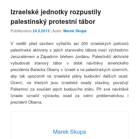
Izraelské jednotky rozpustily
palestinský protestní tábor
Publikováno
24.3.2013
| Autor:
Marek Skupa
V neděli před úsvitem vytlačilo asi 200 izraelských policistů
palestinské aktivisty z jejich stanového tábora mezi východním
Jeruzalémem a Západním břehem Jordánu. Palestinští aktivisté
vybudovali stanový tábor v době návštěvy amerického
prezidenta Baracka Obamy v Izraeli a na palestinských územích,
aby tak upozornili na izraelské plány budování dalších osad.
Území, na kterých jsou izraelské osady stavěny, považují
Palestinci za součást jejich budoucího státu. Při své návštěvě
Izraele označil výstavbu osad za velmi problematickou i
prezident Obama.
Marek Skupa