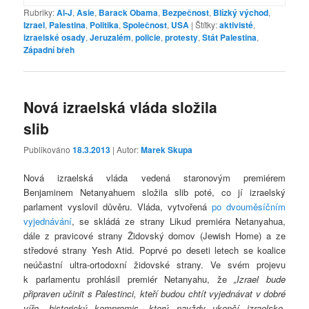
Rubriky:
Al-J
,
Asie
,
Barack Obama
,
Bezpečnost
,
Blízký východ
,
Izrael
,
Palestina
,
Politika
,
Společnost
,
USA
|
Štítky:
aktivisté
,
izraelské osady
,
Jeruzalém
,
policie
,
protesty
,
Stát Palestina
,
Západní břeh
Nová izraelská vláda složila
slib
Publikováno
18.3.2013
| Autor:
Marek Skupa
Nová izraelská vláda vedená staronovým premiérem
Benjaminem Netanyahuem složila slib poté, co jí izraelský
parlament vyslovil důvěru. Vláda, vytvořená
po dvouměsíčním
vyjednávání
, se skládá ze strany Likud premiéra Netanyahua,
dále z pravicové strany Židovský domov (Jewish Home) a ze
středové strany Yesh Atid. Poprvé po deseti letech se koalice
neúčastní ultra-ortodoxní židovské strany. Ve svém projevu
k parlamentu prohlásil premiér Netanyahu, že
„Izrael bude
připraven učinit s Palestinci, kteří budou chtít vyjednávat v dobré
víře, historický kompromis, který navždy ukončí izraelsko-