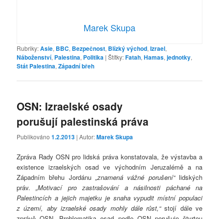
Marek Skupa
Rubriky:
Asie
,
BBC
,
Bezpečnost
,
Blízký východ
,
Izrael
,
Náboženství
,
Palestina
,
Politika
|
Štítky:
Fatah
,
Hamas
,
jednotky
,
Stát Palestina
,
Západní břeh
OSN: Izraelské osady
porušují palestinská práva
Publikováno
1.2.2013
| Autor:
Marek Skupa
Zpráva Rady OSN pro lidská práva konstatovala, že výstavba a
existence izraelských osad ve východním Jeruzalémě a na
Západním břehu Jordánu
„znamená vážné porušení“
lidských
práv.
„Motivací pro zastrašování a násilnosti páchané na
Palestincích a jejich majetku je snaha vypudit místní populaci
z území, aby izraelské osady mohly dále růst,“
stojí dále ve
zprávě OSN. Problematika osad podle OSN porušuje čtvrtou