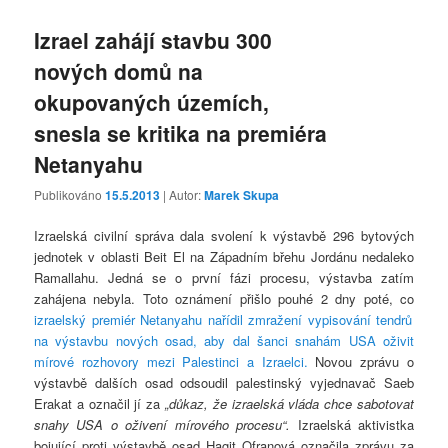
Izrael zahájí stavbu 300
nových domů na
okupovaných územích,
snesla se kritika na premiéra
Netanyahu
Publikováno
15.5.2013
| Autor:
Marek Skupa
Izraelská civilní správa dala svolení k výstavbě 296 bytových
jednotek v oblasti Beit El na Západním břehu Jordánu nedaleko
Ramallahu. Jedná se o první fázi procesu, výstavba zatím
zahájena nebyla. Toto oznámení přišlo pouhé 2 dny poté, co
izraelský premiér Netanyahu nařídil zmražení vypisování tendrů
na výstavbu nových osad, aby dal šanci snahám USA oživit
mírové rozhovory mezi Palestinci a Izraelci.
Novou zprávu o
výstavbě dalších osad odsoudil palestinský vyjednavač Saeb
Erakat a označil jí za
„důkaz, že izraelská vláda chce sabotovat
snahy USA o oživení mírového procesu“.
Izraelská aktivistka
bojující proti výstavbě osad Hagit Ofranová označila zprávu za