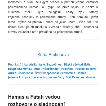
rozhořčeni a tvrdí, že Egypt nechce o příměří jednat. Zástupci
palestinského Hamásu a Egyptu se proto sejdou v Káhiře u
kulatého stolu. Tyto nelegální cesty byly vítány
zejména pašeráky z palestinské strany, kteří nemuseli platit
Izraeli mýtné za přepravu zboží po jejich území. Více než 150
dosud existujících tunelů si vyžádalo desítky obětí, nestabilita
stavby způsobila smrt převážně na palestinské straně.
Soňa Prokopová
Rubriky:
Afrika
,
Afrika
,
Asie
,
Bezpečnost
,
Blízký východ
,
EAh
,
Egypt
,
Ekonomika
,
Izrael
,
Náboženství
,
Palestina
,
Politika
,
severní
Afrika
,
Společnost
|
Štítky:
bezpečnost
,
ekonomika
,
Hamas
,
jednání
,
korupce
,
pašeráctví
,
pásmo Gazy
,
Stát Palestina
,
zbraně
Hamas a Fatah vedou
rozhovory o sjednocení