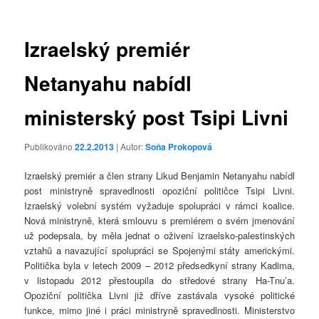
příspěvky
Izraelský premiér
Netanyahu nabídl
ministerský post Tsipi Livni
Publikováno
22.2.2013
| Autor:
Soňa Prokopová
Izraelský premiér a člen strany Likud Benjamin Netanyahu nabídl
post ministryně spravedlnosti opoziční političce Tsipi Livni.
Izraelský volební systém vyžaduje spolupráci v rámci koalice.
Nová ministryně, která smlouvu s premiérem o svém jmenování
už podepsala, by měla jednat o oživení izraelsko-palestinských
vztahů a navazující spolupráci se Spojenými státy americkými.
Politička byla v letech 2009 – 2012 předsedkyní strany Kadima,
v listopadu 2012 přestoupila do středové strany Ha-Tnu’a.
Opoziční politička Livni již dříve zastávala vysoké politické
funkce, mimo jiné i práci ministryně spravedlnosti. Ministerstvo