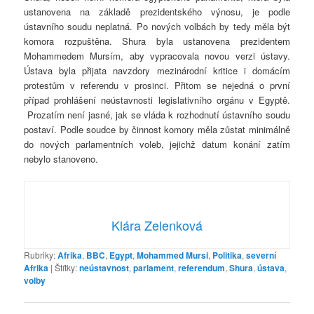
ustanovena na základě prezidentského výnosu, je podle
ústavního soudu neplatná. Po nových volbách by tedy měla být
komora rozpuštěna. Shura byla ustanovena prezidentem
Mohammedem Mursím, aby vypracovala novou verzi ústavy.
Ústava byla přijata navzdory mezinárodní kritice i domácím
protestům v referendu v prosinci. Přitom se nejedná o první
případ prohlášení neústavnosti legislativního orgánu v Egyptě.
Prozatím není jasné, jak se vláda k rozhodnutí ústavního soudu
postaví. Podle soudce by činnost komory měla zůstat minimálně
do nových parlamentních voleb, jejichž datum konání zatím
nebylo stanoveno.
Klára Zelenková
Rubriky:
Afrika
,
BBC
,
Egypt
,
Mohammed Mursi
,
Politika
,
severní
Afrika
|
Štítky:
neústavnost
,
parlament
,
referendum
,
Shura
,
ústava
,
volby