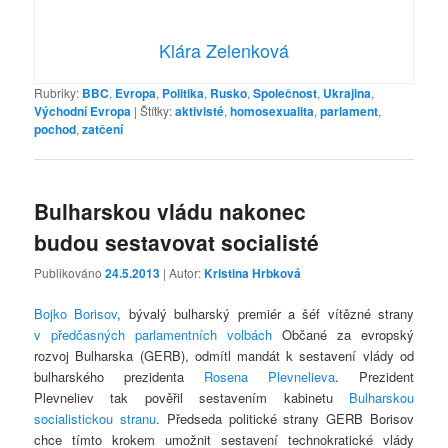
Klára Zelenková
Rubriky:
BBC
,
Evropa
,
Politika
,
Rusko
,
Společnost
,
Ukrajina
,
Východní Evropa
|
Štítky:
aktivisté
,
homosexualita
,
parlament
,
pochod
,
zatčení
Bulharskou vládu nakonec
budou sestavovat socialisté
Publikováno
24.5.2013
| Autor:
Kristina Hrbková
Bojko Borisov
, bývalý bulharský premiér a šéf vítězné strany
v předčasných parlamentních volbách
Občané za evropský
rozvoj Bulharska (GERB), odmítl mandát k sestavení vlády od
bulharského prezidenta
Rosena Plevnelieva
. Prezident
Plevneliev tak pověřil sestavením kabinetu
Bulharskou
socialistickou stranu
. Předseda politické strany GERB Borisov
chce tímto krokem umožnit sestavení technokratické vlády