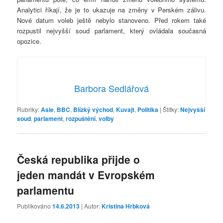
Analytici říkají, že je to ukazuje na změny v Perském zálivu.
Nové datum voleb ještě nebylo stanoveno. Před rokem také
rozpustil nejvyšší soud parlament, který ovládala současná
opozice.
Barbora Sedlářová
Rubriky:
Asie
,
BBC
,
Blízký východ
,
Kuvajt
,
Politika
|
Štítky:
Nejvyšší
soud
,
parlament
,
rozpuštění
,
volby
Česká republika přijde o
jeden mandát v Evropském
parlamentu
Publikováno
14.6.2013
| Autor:
Kristina Hrbková