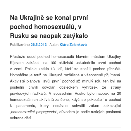
Na Ukrajině se konal první
pochod homosexuálů, v
Rusku se naopak zatýkalo
Publikováno
26.5.2013
| Autor:
Klára Zelenková
Přestože soud pochod homosexuálů hlavním městem Ukrajiny
Kijevem zakázal, na 100 aktivistů uskutečnilo první pochod
v zemi. Policie zatkla 13 lidí, kteří se snažili pochod přerušit.
Homofóbie je totiž na Ukrajině rozšířená a všeobecně přijímaná.
Aktivisté plánovali svůj první pochod již minulý rok, ten byl na
poslední chvíli odvolán důsledkem výhrůžek ze strany
pravicových radikálů. V sousedním Rusko bylo naopak na 20
homosexuálních aktivistů zatčeno, když se pokoušeli o pochod
k parlamentu, který nedávno schválil zákon zakazující
„homosexuální propagandu
“, důvodem je podle ruských poslanců
ochrana dětí.