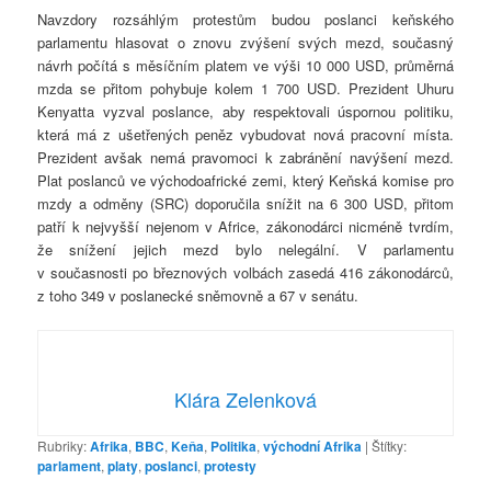
Navzdory rozsáhlým protestům budou poslanci keňského
parlamentu hlasovat o znovu zvýšení svých mezd, současný
návrh počítá s měsíčním platem ve výši 10 000 USD, průměrná
mzda se přitom pohybuje kolem 1 700 USD. Prezident Uhuru
Kenyatta vyzval poslance, aby respektovali úspornou politiku,
která má z ušetřených peněz vybudovat nová pracovní místa.
Prezident avšak nemá pravomoci k zabránění navýšení mezd.
Plat poslanců ve východoafrické zemi, který Keňská komise pro
mzdy a odměny (SRC) doporučila snížit na 6 300 USD, přitom
patří k nejvyšší nejenom v Africe, zákonodárci nicméně tvrdím,
že snížení jejich mezd bylo nelegální. V parlamentu
v současnosti po březnových volbách zasedá 416 zákonodárců,
z toho 349 v poslanecké sněmovně a 67 v senátu.
Klára Zelenková
Rubriky:
Afrika
,
BBC
,
Keňa
,
Politika
,
východní Afrika
|
Štítky:
parlament
,
platy
,
poslanci
,
protesty