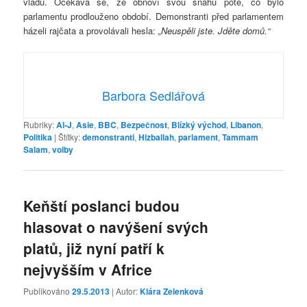
vládu. Očekává se, že obnoví svou snahu poté, co bylo
parlamentu prodlouženo období. Demonstranti před parlamentem
házeli rajčata a provolávali hesla:
„Neuspěli jste. Jděte domů.“
Barbora Sedlářová
Rubriky:
Al-J
,
Asie
,
BBC
,
Bezpečnost
,
Blízký východ
,
Libanon
,
Politika
|
Štítky:
demonstranti
,
Hizballah
,
parlament
,
Tammam
Salam
,
volby
Keňští poslanci budou
hlasovat o navýšení svých
platů, již nyní patří k
nejvyšším v Africe
Publikováno
29.5.2013
| Autor:
Klára Zelenková