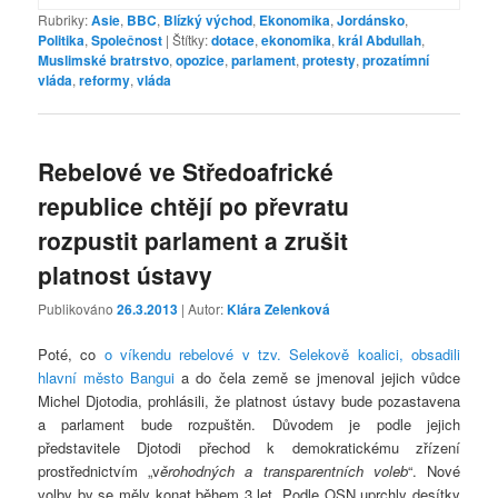
Rubriky:
Asie
,
BBC
,
Blízký východ
,
Ekonomika
,
Jordánsko
,
Politika
,
Společnost
|
Štítky:
dotace
,
ekonomika
,
král Abdullah
,
Muslimské bratrstvo
,
opozice
,
parlament
,
protesty
,
prozatímní
vláda
,
reformy
,
vláda
Rebelové ve Středoafrické
republice chtějí po převratu
rozpustit parlament a zrušit
platnost ústavy
Publikováno
26.3.2013
| Autor:
Klára Zelenková
Poté, co
o víkendu rebelové v tzv. Selekově koalici, obsadili
hlavní město Bangui
a do čela země se jmenoval jejich vůdce
Michel Djotodia, prohlásili, že platnost ústavy bude pozastavena
a parlament bude rozpuštěn. Důvodem je podle jejich
představitele Djotodi přechod k demokratickému zřízení
prostřednictvím „v
ěrohodných a transparentních voleb
“. Nové
volby by se měly konat během 3 let. Podle OSN uprchly desítky