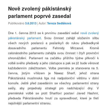
Nově zvolený pákistánský
parlament poprvé zasedal
Publikováno
3.6.2013
| Autor:
Tereza Sedláková
Dne 1. června 2013 se k prvnímu zasedání sešel
nově zvolený
pákistánský parlament
. Svou činnost zahájil složením slibu
všech nových poslanců a poslankyň do rukou předsedkyně
dosavadního parlamentu Fehmidy Mirzaové. Kromě
celonárodního parlamentu zahájila svou činnost i čtyři provinční
shromáždění. Parlament na začátku příštího týdne přikročí k
volbě svého předsedy a jeho zástupce a pak se již bude věnovat
každodenním záležitostem. Volba premiéra je stanovena na 5.
června, jistým vítězem je Nawaz Sharif, jehož strana
Pákistánská muslimská liga má nadpoloviční většinu v dolní
komoře. Ještě před zasedáním se všechny parlamentní strany
sešly, aby projednaly strategii pro nadcházející dny. V
premiérské volbě se proti Sharifovi postaví Javed Hashmi,
předseda Pákistánského hnutí za spravedlnost, které je třetí
nejsilnější parlamentní stranou.