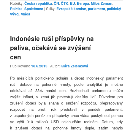
Rubriky:
Česká republika
,
ČN
,
ČTK
,
EU
,
Evropa
,
Miloš Zeman
,
Politika
,
Společnost
|
Štítky:
Evropská komise
,
parlament
,
politický
vývoj
,
vláda
Indonésie ruší příspěvky na
paliva, očekává se zvýšení
cen
Publikováno
18.6.2013
| Autor:
Klára Zelenková
Po měsících politického jednání a debat indonéský parlament
ruší dotace na pohonné hmoty, podle analytiků je možné
očekávat až 33% nárůst cen. Rozhodnutí parlamentu může
zvýšit inflaci, v zemi již protestují desítky lidí. Důvodem pro
zrušení dotací byla snaha o snížení rozpočtu, přepracovaný
rozpočet na příští rok představil v pondělí parlament,
z uspořených peněz za příspěvky chce vláda poskytnout pomoc
ve výši 910 milionů USD nejchudším rodinám. Datum, kdy
k zrušení dotací na pohonné hmoty dojde, zatím nebylo