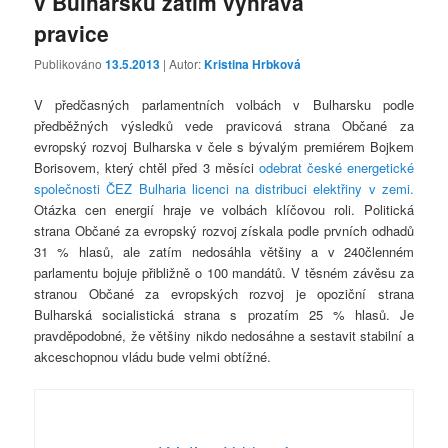
v Bulharsku zatím vyhrává
pravice
Publikováno
13.5.2013
| Autor:
Kristina Hrbková
V předčasných parlamentních volbách v Bulharsku podle
předběžných výsledků vede pravicová strana Občané za
evropský rozvoj Bulharska v čele s bývalým premiérem Bojkem
Borisovem, který chtěl před 3 měsíci
odebrat české energetické
společnosti ČEZ Bulharia licenci na distribuci elektřiny v zemi.
Otázka cen energií hraje ve volbách klíčovou roli. Politická
strana Občané za evropský rozvoj získala podle prvních odhadů
31 % hlasů, ale zatím nedosáhla většiny a v 240členném
parlamentu bojuje přibližně o 100 mandátů. V těsném závěsu za
stranou Občané za evropských rozvoj je opoziční strana
Bulharská socialistická strana s prozatím 25 % hlasů. Je
pravděpodobné, že většiny nikdo nedosáhne a sestavit stabilní a
akceschopnou vládu bude velmi obtížné.