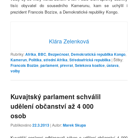
tisíc obyvatel do sousedního Kamerunu, kam se uchýlil i
prezident Francois Bozize, a Demokratické republiky Kongo.
Klára Zelenková
Rubriky:
Afrika
,
BBC
,
Bezpečnost
,
Demokratická republika Kongo
,
Kamerun
,
Politika
,
střední Afrika
,
Středoafrická republika
|
Štítky:
Francois Bozize
,
parlament
,
převrat
,
Selekova koalice
,
ústava
,
volby
Kuvajtský parlament schválil
udělení občanství až 4 000
osob
Publikováno
22.3.2013
| Autor:
Marek Skupa
Kuvajtští poslanci odhlasovali zákon o udělení občanství 4 000