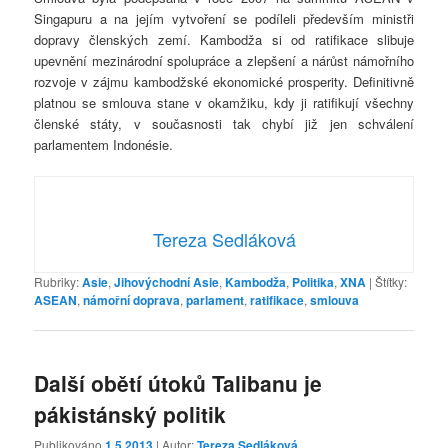
Singapuru a na jejím vytvoření se podíleli především ministři
dopravy členských zemí. Kambodža si od ratifikace slibuje
upevnění mezinárodní spolupráce a zlepšení a nárůst námořního
rozvoje v zájmu kambodžské ekonomické prosperity. Definitivně
platnou se smlouva stane v okamžiku, kdy ji ratifikují všechny
členské státy, v současnosti tak chybí již jen schválení
parlamentem Indonésie.
Tereza Sedláková
Rubriky:
Asie
,
Jihovýchodní Asie
,
Kambodža
,
Politika
,
XNA
|
Štítky:
ASEAN
,
námořní doprava
,
parlament
,
ratifikace
,
smlouva
Další obětí útoků Talibanu je
pákistánský politik
Publikováno
1.5.2013
| Autor:
Tereza Sedláková