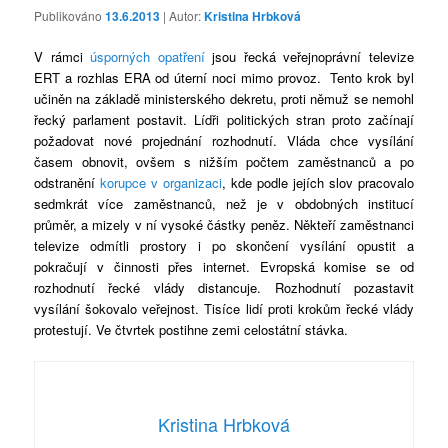
Publikováno
13.6.2013
| Autor:
Kristina Hrbková
V rámci
úsporných opatření
jsou řecká veřejnoprávní televize
ERT a rozhlas ERA od úterní noci mimo provoz. Tento krok byl
učiněn na základě ministerského dekretu, proti němuž se nemohl
řecký parlament postavit. Lídři politických stran proto začínají
požadovat nové projednání rozhodnutí. Vláda chce vysílání
časem obnovit, ovšem s nižším počtem zaměstnanců a po
odstranění
korupce v organizaci
, kde podle jejích slov pracovalo
sedmkrát více zaměstnanců, než je v obdobných institucí
průměr, a mizely v ní vysoké částky peněz. Někteří zaměstnanci
televize odmítli prostory i po skončení vysílání opustit a
pokračují v činnosti přes internet. Evropská komise se od
rozhodnutí řecké vlády distancuje. Rozhodnutí pozastavit
vysílání šokovalo veřejnost. Tisíce lidí proti krokům řecké vlády
protestují. Ve čtvrtek postihne zemi celostátní stávka.
Kristina Hrbková