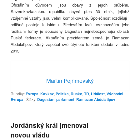
Oficiálním důvodem jsou obavy z jejich průběhu.
Severokavkazskou republiku obývá přes 30 etnik, jejichž
vzájemné vztahy jsou velmi komplikované. Společnost rozdělují i
odlišné postoje k islámu. Především kvůli vyznavačům jeho
radikální formy je současný Dagestán nejnebezpečnější oblastí
Ruské federace. Aktuálním prezidentem země je Ramazan
Abdulatipov, který započal své čtyřleté funkční období v lednu
2013.
Martin Pejřimovský
Rubriky:
Evropa
,
Kavkaz
,
Politika
,
Rusko
,
TR
,
Událost
,
Východní
Evropa
|
Štítky:
Dagestán
,
parlament
,
Ramazan Abdulatipov
Jordánský král jmenoval
novou vládu