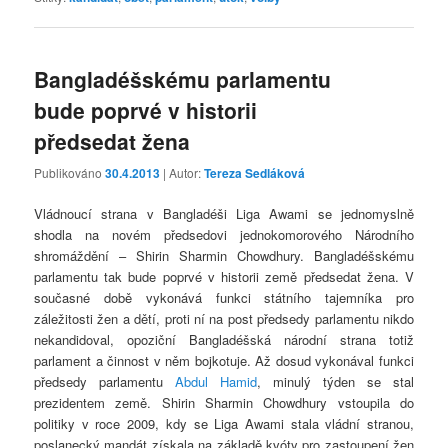
Bangladéšskému parlamentu
bude poprvé v historii
předsedat žena
Publikováno
30.4.2013
| Autor:
Tereza Sedláková
Vládnoucí strana v Bangladéši Liga Awami se jednomyslně
shodla na novém předsedovi jednokomorového Národního
shromáždění – Shirin Sharmin Chowdhury. Bangladéšskému
parlamentu tak bude poprvé v historii země předsedat žena. V
současné době vykonává funkci státního tajemníka pro
záležitosti žen a dětí, proti ní na post předsedy parlamentu nikdo
nekandidoval, opoziční Bangladéšská národní strana totiž
parlament a činnost v něm bojkotuje. Až dosud vykonával funkci
předsedy parlamentu
Abdul Hamid
, minulý týden se stal
prezidentem země. Shirin Sharmin Chowdhury vstoupila do
politiky v roce 2009, kdy se Liga Awami stala vládní stranou,
poslanecký mandát získala na základě kvóty pro zastoupení žen