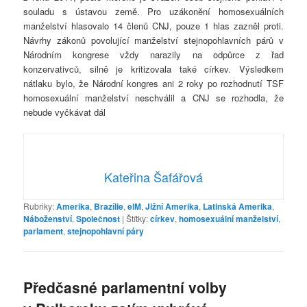
souladu s ústavou země. Pro uzákonění homosexuálních
manželství hlasovalo 14 členů CNJ, pouze 1 hlas zazněl proti.
Návrhy zákonů povolující manželství stejnopohlavních párů v
Národním kongrese vždy narazily na odpůrce z řad
konzervativců, silně je kritizovala také církev. Výsledkem
nátlaku bylo, že Národní kongres ani 2 roky po rozhodnutí TSF
homosexuální manželství neschválil a CNJ se rozhodla, že
nebude vyčkávat dál
Kateřina Šafářová
Rubriky:
Amerika
,
Brazílie
,
elM
,
Jižní Amerika
,
Latinská Amerika
,
Náboženství
,
Společnost
|
Štítky:
církev
,
homosexuální manželství
,
parlament
,
stejnopohlavní páry
Předčasné parlamentní volby