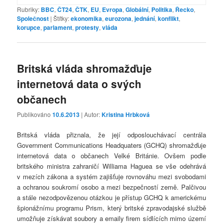
Rubriky:
BBC
,
ČT24
,
ČTK
,
EU
,
Evropa
,
Globální
,
Politika
,
Řecko
,
Společnost
|
Štítky:
ekonomika
,
eurozona
,
jednání
,
konflikt
,
korupce
,
parlament
,
protesty
,
vláda
Britská vláda shromažďuje
internetová data o svých
občanech
Publikováno
10.6.2013
| Autor:
Kristina Hrbková
Britská vláda přiznala, že její odposlouchávací centrála
Government Communications Headquaters (GCHQ) shromažďuje
internetová data o občanech Velké Británie. Ovšem podle
britského ministra zahraničí Williama Haguea se vše odehrává
v mezích zákona a systém zajišťuje rovnováhu mezi svobodami
a ochranou soukromí osobo a mezi bezpečností země. Palčivou
a stále nezodpovězenou otázkou je přístup GCHQ k americkému
špionážnímu programu Prism, který britské zpravodajské službě
umožňuje získávat soubory a emaily firem sídlících mimo území