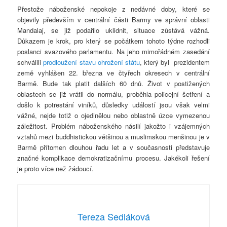
Přestože náboženské nepokoje z nedávné doby, které se
objevily především v centrální části Barmy ve správní oblasti
Mandalaj, se již podařilo uklidnit, situace zůstává vážná.
Důkazem je krok, pro který se počátkem tohoto týdne rozhodli
poslanci svazového parlamentu. Na jeho mimořádném zasedání
schválili
prodloužení stavu ohrožení státu
, který byl prezidentem
země vyhlášen 22. března ve čtyřech okresech v centrální
Barmě. Bude tak platit dalších 60 dnů. Život v postižených
oblastech se již vrátil do normálu, proběhla policejní šetření a
došlo k potrestání viníků, důsledky událostí jsou však velmi
vážné, nejde totiž o ojedinělou nebo oblastně úzce vymezenou
záležitost. Problém náboženského násilí jakožto i vzájemných
vztahů mezi buddhistickou většinou a muslimskou menšinou je v
Barmě přítomen dlouhou řadu let a v současnosti představuje
značné komplikace demokratizačnímu procesu. Jakékoli řešení
je proto více než žádoucí.
Tereza Sedláková