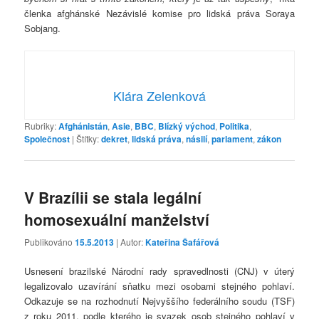
členka afghánské Nezávislé komise pro lidská práva Soraya
Sobjang.
Klára Zelenková
Rubriky:
Afghánistán
,
Asie
,
BBC
,
Blízký východ
,
Politika
,
Společnost
|
Štítky:
dekret
,
lidská práva
,
násilí
,
parlament
,
zákon
V Brazílii se stala legální
homosexuální manželství
Publikováno
15.5.2013
| Autor:
Kateřina Šafářová
Usnesení brazilské Národní rady spravedlnosti (CNJ) v úterý
legalizovalo uzavírání sňatku mezi osobami stejného pohlaví.
Odkazuje se na rozhodnutí Nejvyššího federálního soudu (TSF)
z roku 2011, podle kterého je svazek osob stejného pohlaví v