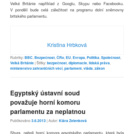
Velké Británie například z Googlu, Skypu nebo Facebooku.
V pondělí bude celá záležitost na programu dolní sněmovny
britského parlamentu.
Kristina Hrbková
Rubriky:
BBC
,
Bezpečnost
,
ČRo
,
EU
,
Evropa
,
Politika
,
Společnost
,
Velká Británie
|
Štítky:
bezpečnost
,
diplomacie
,
lidská práva
,
ministerstvo zahraničních věcí
,
parlament
,
vláda
,
zákon
Egyptský ústavní soud
považuje horní komoru
parlamentu za neplatnou
Publikováno
3.6.2013
| Autor:
Klára Zelenková
Shura, neboli horní komora egyptského parlamentu, která byla