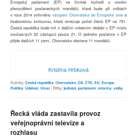
Evropský parlament (EP) ve čtvrtek rozhodl o novém
přerozdělení poslaneckých mandátů, které bude při volbách
v roce 2014 ovlivněno
vstupem Chorvatska do Evropské unie
a
lisabonskou smlouvou, která omezuje počet členů EP na 751.
Česká republika bude mít v dalším volebním období v EP místo
současných 22 zástupců pouze 21. O jednoho poslance v EP
přijde dalších 11 zemí, Chorvatsko dostane 11 mandátů.
Kristina Hrbková
Rubriky:
Česká republika
,
Chorvatsko
,
ČN
,
ČTK
,
EU
,
Evropa
,
Politika
,
Událost
,
Útvar
|
Štítky:
jednání
,
parlament
,
reformy
,
volby
Řecká vláda zastavila provoz
veřejnoprávní televize a
rozhlasu