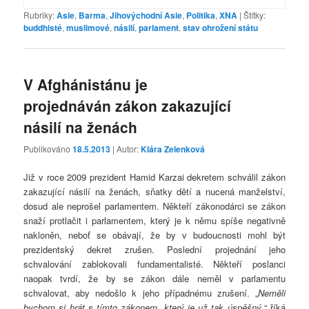
Rubriky:
Asie
,
Barma
,
Jihovýchodní Asie
,
Politika
,
XNA
|
Štítky:
buddhisté
,
muslimové
,
násilí
,
parlament
,
stav ohrožení státu
V Afghánistánu je
projednáván zákon zakazující
násilí na ženách
Publikováno
18.5.2013
| Autor:
Klára Zelenková
Již v roce 2009 prezident Hamid Karzai dekretem schválil zákon
zakazující násilí na ženách, sňatky dětí a nucená manželství,
dosud ale neprošel parlamentem. Někteří zákonodárci se zákon
snaží protlačit i parlamentem, který je k němu spíše negativně
nakloněn, neboť se obávají, že by v budoucnosti mohl být
prezidentský dekret zrušen. Poslední projednání jeho
schvalování zablokovali fundamentalisté. Někteří poslanci
naopak tvrdí, že by se zákon dále neměl v parlamentu
schvalovat, aby nedošlo k jeho případnému zrušení. „
Neměli
bychom si hrát s tímto zákonem, který je už tak úspěšný
,“ říká