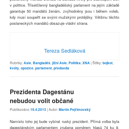
v politice. Třísetčlenný bangladéšský parlament na jejím základě
garantuje 50 mandátů ženám, zvýhodněny jsou i během voleb,
kdy musí soupeřit se svými mužskými protějšky. Většinu těchto
poslaneckých mandátů obsazuje vládní strana.
Tereza Sedláková
Rubriky:
Asie
,
Bangladéš
,
jižní Asie
,
Politika
,
XNA
|
Štítky:
bojkot
,
kvóty
,
opozice
,
parlament
,
předseda
Prezidenta Dagestánu
nebudou volit občané
Publikováno
19.4.2013
| Autor:
Martin Pejřimovský
Namísto toho jej bude vybírat ruský prezident. Přímá volba byla
dagestánským parlamentem zrušena poměrem hlasů 74 ku 9.