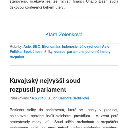
stanoveno, očekává se, že ministr financí Chatib Basri svolá
tiskovou konferenci během úterý.
Klára Zelenková
Rubriky:
Asie
,
BBC
,
Ekonomika
,
Indonésie
,
Jihovýchodní Asie
,
Politika
,
Společnost
|
Štítky:
dotace
,
parlament
,
pohonné hmoty
,
rozpočet
Kuvajtský nejvyšší soud
rozpustil parlament
Publikováno
16.6.2013
| Autor:
Barbora Sedlářová
Poslední volby do parlamentu, které se konaly v prosinci,
bojkotovala opozice kvůli volebním pravidlům. V zemi poté
protestovaly masy lidí. Soud udělal rozhodnutí o rozpuštění
parlamentu poté, co emír nařídil změnu volebního systému.