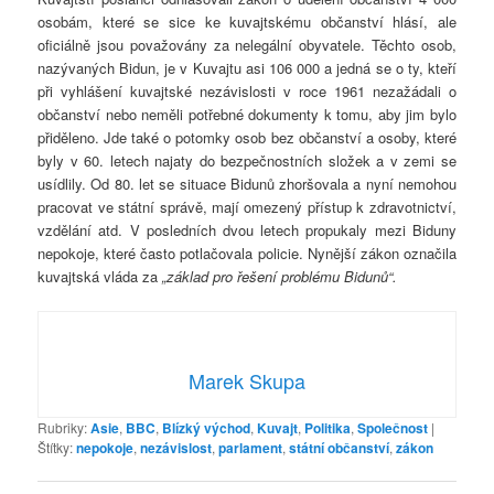
osobám, které se sice ke kuvajtskému občanství hlásí, ale
oficiálně jsou považovány za nelegální obyvatele. Těchto osob,
nazývaných Bidun, je v Kuvajtu asi 106 000 a jedná se o ty, kteří
při vyhlášení kuvajtské nezávislosti v roce 1961 nezažádali o
občanství nebo neměli potřebné dokumenty k tomu, aby jim bylo
přiděleno. Jde také o potomky osob bez občanství a osoby, které
byly v 60. letech najaty do bezpečnostních složek a v zemi se
usídlily. Od 80. let se situace Bidunů zhoršovala a nyní nemohou
pracovat ve státní správě, mají omezený přístup k zdravotnictví,
vzdělání atd. V posledních dvou letech propukaly mezi Biduny
nepokoje, které často potlačovala policie. Nynější zákon označila
kuvajtská vláda za
„základ pro řešení problému Bidunů“.
Marek Skupa
Rubriky:
Asie
,
BBC
,
Blízký východ
,
Kuvajt
,
Politika
,
Společnost
|
Štítky:
nepokoje
,
nezávislost
,
parlament
,
státní občanství
,
zákon