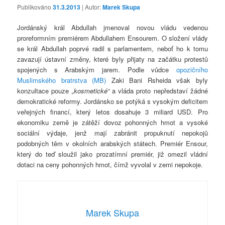
Publikováno
31.3.2013
| Autor:
Marek Skupa
Jordánský král Abdullah jmenoval novou vládu vedenou
proreformním premiérem Abdullahem Ensourem. O složení vlády
se král Abdullah poprvé radil s parlamentem, neboť ho k tomu
zavazují ústavní změny, které byly přijaty na začátku protestů
spojených s Arabským jarem. Podle vůdce
opozičního
Muslimského bratrstva (MB)
Zaki Bani Rsheida však byly
konzultace pouze
„kosmetické“
a vláda proto nepředstaví žádné
demokratické reformy. Jordánsko se potýká s vysokým deficitem
veřejných financí, který letos dosahuje 3 miliard USD. Pro
ekonomiku země je zátěží dovoz pohonných hmot a vysoké
sociální výdaje, jenž mají zabránit propuknutí nepokojů
podobných těm v okolních arabských státech. Premiér Ensour,
který do teď sloužil jako prozatímní premiér, již omezil vládní
dotaci na ceny pohonných hmot, čímž vyvolal v zemi nepokoje.
Marek Skupa