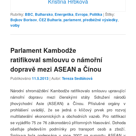
Kristina Hrbková
Rubriky:
BBC
,
Bulharsko
,
Energetika
,
Evropa
,
Politika
|
Štítky:
Bojkov Borisov
,
ČEZ Bulharia
,
parlament
,
předběžné výsledky
,
volby
Parlament Kambodže
ratifikoval smlouvu o námořní
dopravě mezi ASEAN a Čínou
Publikováno
11.5.2013
| Autor:
Tereza Sedláková
Národní shromáždění Kambodže ratifikovalo smlouvu upravující
námořní dopravu mezi členskými státy Sdružení národů
jihovýchodní Asie (ASEAN) a Čínou. Příslušné orgány v
prohlášení uvádějí, že se jedná o klíčový prvek pro rozvoj
multilaterální ekonomických a obchodních vazeb. Pro ratifikaci
se vyjádřilo 75 ze 76 zákonodárců přítomných hlasování. Dohoda
ošetřuje především podmínky pro transport osob a zboží.
Smlouva byla podepsána v roce 2007 na summitu ASEAN v