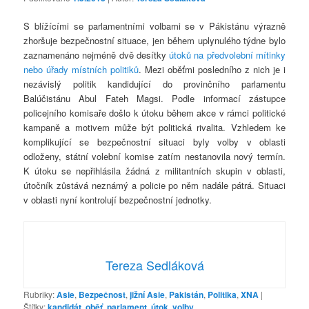
S blížícími se parlamentními volbami se v Pákistánu výrazně
zhoršuje bezpečnostní situace, jen během uplynulého týdne bylo
zaznamenáno nejméně dvě desítky
útoků na předvolební mítinky
nebo úřady místních politiků
. Mezi oběťmi posledního z nich je i
nezávislý politik kandidující do provinčního parlamentu
Balúčistánu Abul Fateh Magsi. Podle informací zástupce
policejního komisaře došlo k útoku během akce v rámci politické
kampaně a motivem může být politická rivalita. Vzhledem ke
komplikující se bezpečnostní situaci byly volby v oblasti
odloženy, státní volební komise zatím nestanovila nový termín.
K útoku se nepřihlásila žádná z militantních skupin v oblasti,
útočník zůstává neznámý a policie po něm nadále pátrá. Situaci
v oblasti nyní kontrolují bezpečnostní jednotky.
Tereza Sedláková
Rubriky:
Asie
,
Bezpečnost
,
jižní Asie
,
Pakistán
,
Politika
,
XNA
|
Štítky:
kandidát
,
oběť
,
parlament
,
útok
,
volby