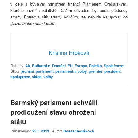
v čele s bývalým ministrem financí Plamenem Orešarským,
kterého navrhli socialisté. Dalším důvodem byl podle předsedy
strany Borisova slib strany voličům, že nebude vstupovat do
„
bezcharakterních koalic
“.
Kristina Hrbková
Rubriky:
Ak
,
Bulharsko
,
Domácí
,
EU
,
Evropa
,
Politika
,
Společnost
|
Štítky:
jednání
,
parlament
,
parlamentní volby
,
premiér
,
prezident
,
spolupráce
,
vláda
,
volby
Barmský parlament schválil
prodloužení stavu ohrožení
státu
Publikováno
23.5.2013
| Autor:
Tereza Sedláková