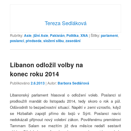
Tereza Sedláková
Rubriky:
Asie
,
jižní Asie
,
Pakistán
,
Politika
,
XNA
|
Štítky:
parlament
,
poslanci
,
předseda
,
složení slibu
,
zasedání
Libanon odložil volby na
konec roku 2014
Publikováno
2.6.2013
| Autor:
Barbora Sedlářová
Libanonský parlament hlasoval o odložení voleb. Poslanci si
prodloužili mandát do listopadu 2014, tedy skoro o rok a půl.
Odůvodnili to bezpečnostní situací. Napětí v zemi vzrostlo, když
se Hizballah zapojil přímo do bojů v Sýrii. Poslanci navíc
nedokázali přijmout nový volební zákon. Pověřenému premiérovi
Tammam Salam se mezitím již dva měsíce nedaří sestavit