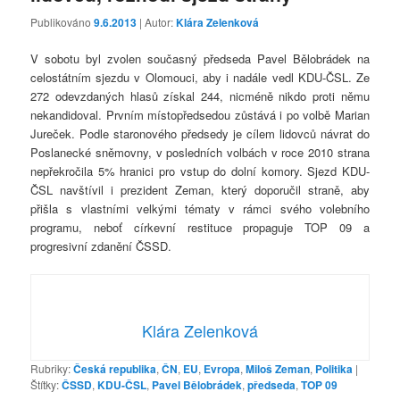
Publikováno
9.6.2013
| Autor:
Klára Zelenková
V sobotu byl zvolen současný předseda Pavel Bělobrádek na
celostátním sjezdu v Olomouci, aby i nadále vedl KDU-ČSL. Ze
272 odevzdaných hlasů získal 244, nicméně nikdo proti němu
nekandidoval. Prvním místopředsedou zůstává i po volbě Marian
Jureček. Podle staronového předsedy je cílem lidovců návrat do
Poslanecké sněmovny, v posledních volbách v roce 2010 strana
nepřekročila 5% hranici pro vstup do dolní komory. Sjezd KDU-
ČSL navštívil i prezident Zeman, který doporučil straně, aby
přišla s vlastními velkými tématy v rámci svého volebního
programu, neboť církevní restituce propaguje TOP 09 a
progresivní zdanění ČSSD.
Klára Zelenková
Rubriky:
Česká republika
,
ČN
,
EU
,
Evropa
,
Miloš Zeman
,
Politika
|
Štítky:
ČSSD
,
KDU-ČSL
,
Pavel Bělobrádek
,
předseda
,
TOP 09