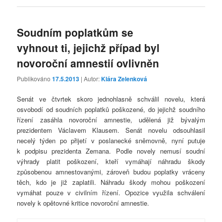
Soudním poplatkům se
vyhnout ti, jejichž případ byl
novoroční amnestií ovlivněn
Publikováno
17.5.2013
| Autor:
Klára Zelenková
Senát ve čtvrtek skoro jednohlasně schválil novelu, která
osvobodí od soudních poplatků poškozené, do jejichž soudního
řízení zasáhla novoroční amnestie, udělená již bývalým
prezidentem Václavem Klausem. Senát novelu odsouhlasil
necelý týden po přijetí v poslanecké sněmovně, nyní putuje
k podpisu prezidenta Zemana. Podle novely nemusí soudní
výhrady platit poškození, kteří vymáhají náhradu škody
způsobenou amnestovanými, zároveň budou poplatky vráceny
těch, kdo je již zaplatili. Náhradu škody mohou poškození
vymáhat pouze v civilním řízení. Opozice využila schválení
novely k opětovné kritice novoroční amnestie.