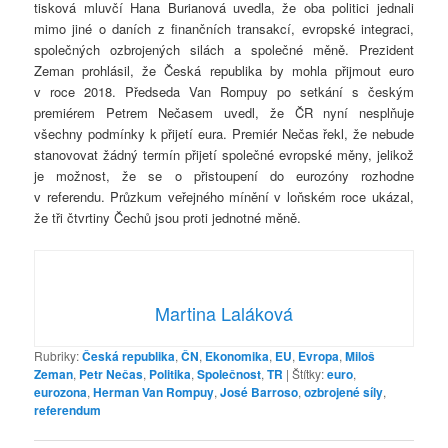
tisková mluvčí Hana Burianová uvedla, že oba politici jednali
mimo jiné o daních z finančních transakcí, evropské integraci,
společných ozbrojených silách a společné měně. Prezident
Zeman prohlásil, že Česká republika by mohla přijmout euro
v roce 2018. Předseda Van Rompuy po setkání s českým
premiérem Petrem Nečasem uvedl, že ČR nyní nesplňuje
všechny podmínky k přijetí eura. Premiér Nečas řekl, že nebude
stanovovat žádný termín přijetí společné evropské měny, jelikož
je možnost, že se o přistoupení do eurozóny rozhodne
v referendu. Průzkum veřejného mínění v loňském roce ukázal,
že tři čtvrtiny Čechů jsou proti jednotné měně.
Martina Laláková
Rubriky:
Česká republika
,
ČN
,
Ekonomika
,
EU
,
Evropa
,
Miloš
Zeman
,
Petr Nečas
,
Politika
,
Společnost
,
TR
|
Štítky:
euro
,
eurozona
,
Herman Van Rompuy
,
José Barroso
,
ozbrojené síly
,
referendum