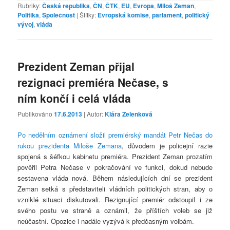
Rubriky:
Česká republika
,
ČN
,
ČTK
,
EU
,
Evropa
,
Miloš Zeman
,
Politika
,
Společnost
|
Štítky:
Evropská komise
,
parlament
,
politický
vývoj
,
vláda
Prezident Zeman přijal
rezignaci premiéra Nečase, s
ním končí i celá vláda
Publikováno
17.6.2013
| Autor:
Klára Zelenková
Po nedělním oznámení složil premiérský mandát Petr Nečas do
rukou prezidenta Miloše Zemana
, důvodem je policejní razie
spojená s šéfkou kabinetu premiéra. Prezident Zeman prozatím
pověřil Petra Nečase v pokračování ve funkci, dokud nebude
sestavena vláda nová. Během následujících dní se prezident
Zeman setká s představiteli vládních politických stran, aby o
vzniklé situaci diskutovali. Rezignující premiér odstoupil i ze
svého postu ve straně a oznámil, že příštích voleb se již
neúčastní. Opozice i nadále vyzývá k předčasným volbám.