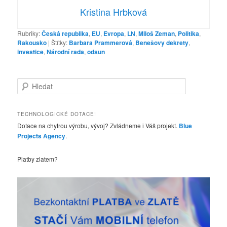
Kristina Hrbková
Rubriky:
Česká republika
,
EU
,
Evropa
,
LN
,
Miloš Zeman
,
Politika
,
Rakousko
|
Štítky:
Barbara Prammerová
,
Benešovy dekrety
,
investice
,
Národní rada
,
odsun
H
l
e
d
TECHNOLOGICKÉ DOTACE!
a
Dotace na chytrou výrobu, vývoj? Zvládneme i Váš projekt.
Blue
t
Projects Agency
.
Platby zlatem?