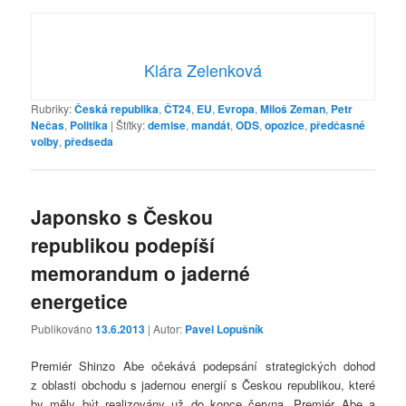
Klára Zelenková
Rubriky:
Česká republika
,
ČT24
,
EU
,
Evropa
,
Miloš Zeman
,
Petr
Nečas
,
Politika
|
Štítky:
demise
,
mandát
,
ODS
,
opozice
,
předčasné
volby
,
předseda
Japonsko s Českou
republikou podepíší
memorandum o jaderné
energetice
Publikováno
13.6.2013
| Autor:
Pavel Lopušník
Premiér Shinzo Abe očekává podepsání strategických dohod
z oblasti obchodu s jadernou energií s Českou republikou, které
by měly být realizovány už do konce června. Premiér Abe a