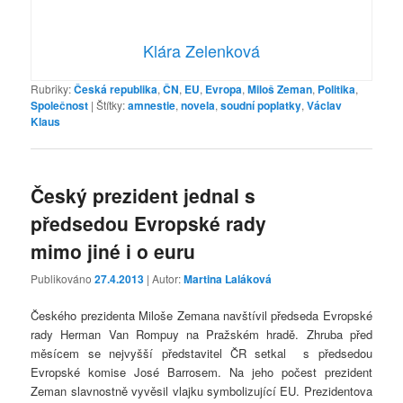
Klára Zelenková
Rubriky:
Česká republika
,
ČN
,
EU
,
Evropa
,
Miloš Zeman
,
Politika
,
Společnost
|
Štítky:
amnestie
,
novela
,
soudní poplatky
,
Václav
Klaus
Český prezident jednal s
předsedou Evropské rady
mimo jiné i o euru
Publikováno
27.4.2013
| Autor:
Martina Laláková
Českého prezidenta Miloše Zemana navštívil předseda Evropské
rady Herman Van Rompuy na Pražském hradě. Zhruba před
měsícem se nejvyšší představitel ČR setkal s předsedou
Evropské komise José Barrosem. Na jeho počest prezident
Zeman slavnostně vyvěsil vlajku symbolizující EU. Prezidentova