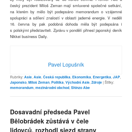
český prezident Miloš Zeman mají smluvené společné setkání,
na kterém by mělo být podepsáno memorandum o vzájemné
spolupráci a sdílení znalostí v oblasti jaderné energie. V neděli
16. června by pak podobná dohoda měla být podepsána i
s polskými představiteli. Zprávu v pondělí přinesl japonský deník
Nikkei business Daily.
Pavel Lopušník
Rubriky:
Asie
,
Asie
,
Česká republika
,
Ekonomika
,
Energetika
,
JAP
,
Japonsko
,
Miloš Zeman
,
Politika
,
Východní Asie
,
Zdroje
|
Štítky:
memorandum
,
mezinárodní obchod
,
Shinzo Abe
Dosavadní předseda Pavel
Bělobrádek zůstává v čele
lidovců, rozhodl sjezd strany