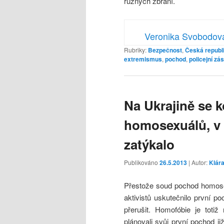
různých zbraní.
Veronika Svobodov
Rubriky:
Bezpečnost
,
Česká republ
extremismus
,
pochod
,
policejní zá
Na Ukrajině se 
homosexuálů, v
zatýkalo
Publikováno
26.5.2013
| Autor:
Klár
Přestože soud pochod homose
aktivistů uskutečnilo první po
přerušit. Homofóbie je totiž
plánovali svůj první pochod ji