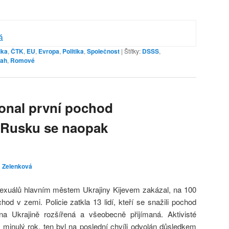
á
ika
,
ČTK
,
EU
,
Evropa
,
Politika
,
Společnost
|
Štítky:
DSSS
,
sah
,
Romové
konal první pochod
 Rusku se naopak
a Zelenková
xuálů hlavním městem Ukrajiny Kijevem zakázal, na 100
chod v zemi. Policie zatkla 13 lidí, kteří se snažili pochod
 na Ukrajině rozšířená a všeobecně přijímaná. Aktivisté
ž minulý rok, ten byl na poslední chvíli odvolán důsledkem