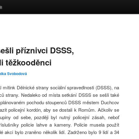
ři
ešli příznivci DSSS,
i těžkooděnci
nika Svobodová
mítink Dělnické strany sociální spravedlnosti (DSSS), na
vců strany. Nedaleko od místa setkání DSSS se sešli také
 Na plánovaném pochodu stoupenců DSSS městem Duchcov
razit policejní kordón, aby se dostali k Romům. Ačkoliv se
kupiny od sebe, později byl nutný policejní zásah, neboť
říslušníky policie lahve a kameny. Policie musela použít
lé akci bylo zraněno několik lidí. Zadrženo bylo 9 lidí a 34