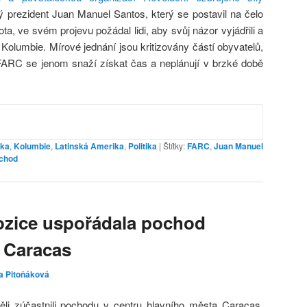
ý prezident Juan Manuel Santos, který se postavil na čelo
, ve svém projevu požádal lidi, aby svůj názor vyjádřili a
 Kolumbie. Mírové jednání jsou kritizovány částí obyvatelů,
z FARC se jenom snaží získat čas a neplánují v brzké době
ika
,
Kolumbie
,
Latinská Amerika
,
Politika
|
Štítky:
FARC
,
Juan Manuel
chod
ozice uspořádala pochod
 Caracas
a Pitoňáková
li zúčastnili pochodu v centru hlavního města Caracas,