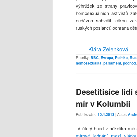
výhrůžek ze strany pravico
homosexuálních aktivistů za
nedávno schválil zákon zak
ruských poslanců ochrana dětí
Klára Zelenková
Rubriky:
BBC
,
Evropa
,
Politika
,
Rus
homosexualita
,
parlament
,
pochod
Desetitisíce lid
mír v Kolumbii
Publikováno
10.4.2013
| Autor:
Andr
V úterý hned v několika městec
mírové jednání mezi vládou