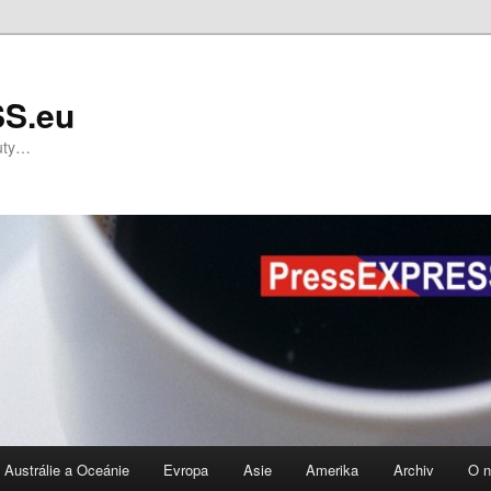
S.eu
nuty…
Austrálie a Oceánie
Evropa
Asie
Amerika
Archiv
O 