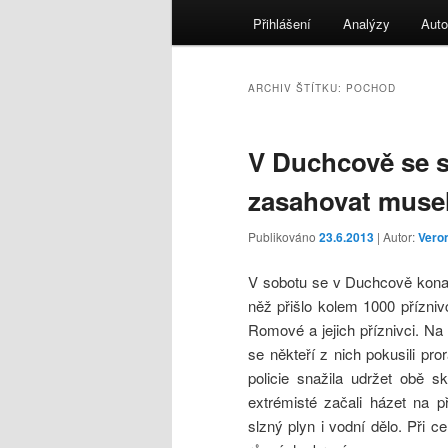
menu
Přihlášení
Analýzy
Auto
ARCHIV ŠTÍTKU:
POCHOD
V Duchcově se s
zasahovat musel
Publikováno
23.6.2013
| Autor:
Vero
V sobotu se v Duchcově konal 
něž přišlo kolem 1000 přízni
Romové a jejich příznivci.
se někteří z nich pokusili pro
policie snažila udržet obě s
extrémisté začali házet na p
slzný plyn i vodní dělo. Při ce