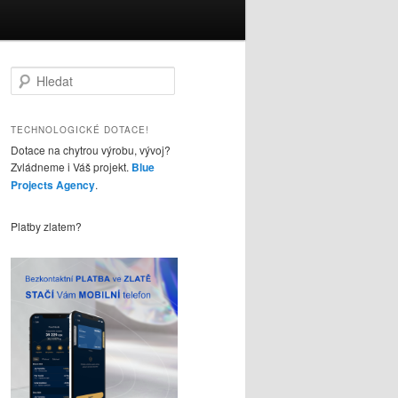
H
l
e
d
TECHNOLOGICKÉ DOTACE!
a
Dotace na chytrou výrobu, vývoj?
t
Zvládneme i Váš projekt.
Blue
Projects Agency
.
Platby zlatem?