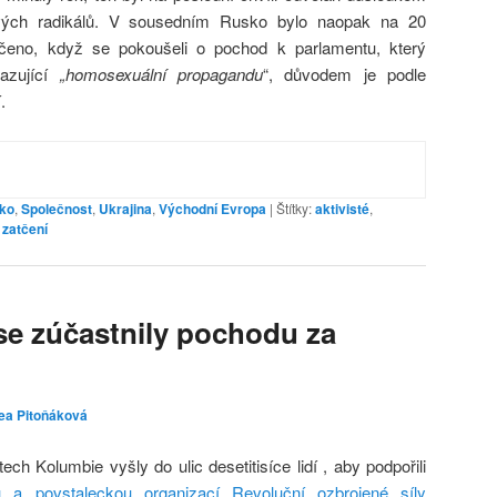
vých radikálů. V sousedním Rusko bylo naopak na 20
tčeno, když se pokoušeli o pochod k parlamentu, který
azující
„homosexuální propagandu
“, důvodem je podle
.
ko
,
Společnost
,
Ukrajina
,
Východní Evropa
|
Štítky:
aktivisté
,
,
zatčení
í se zúčastnily pochodu za
ea Pitoňáková
h Kolumbie vyšly do ulic desetitisíce lidí , aby podpořili
 a povstaleckou organizací Revoluční ozbrojené síly