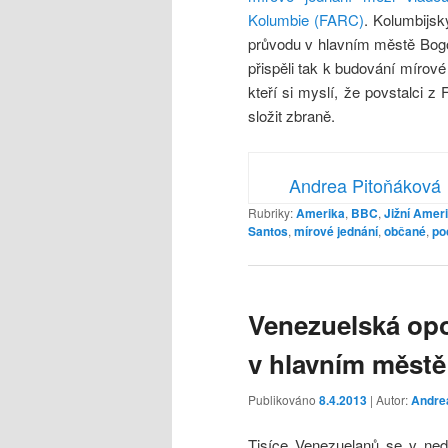
Kolumbie (FARC)
. Kolumbijsk
průvodu v hlavním městě Bogota
přispěli tak k budování mírové
kteří si myslí, že povstalci 
složit zbraně.
Andrea Pitoňáková
Rubriky:
Amerika
,
BBC
,
Jižní Amer
Santos
,
mírové jednání
,
občané
,
po
Venezuelská op
v hlavním městě
Publikováno
8.4.2013
| Autor:
Andre
Tisíce Venezuelanů se v nedě