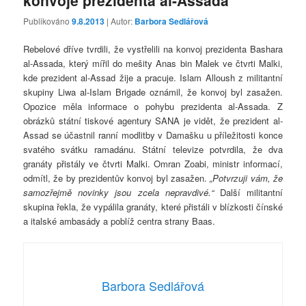
Publikováno
9.8.2013
| Autor:
Barbora Sedlářová
Rebelové dříve tvrdili, že vystřelili na konvoj prezidenta Bashara
al-Assada, který mířil do mešity Anas bin Malek ve čtvrti Malki,
kde prezident al-Assad žije a pracuje. Islam Alloush z militantní
skupiny Liwa al-Islam Brigade oznámil, že konvoj byl zasažen.
Opozice měla informace o pohybu prezidenta al-Assada. Z
obrázků státní tiskové agentury SANA je vidět, že prezident al-
Assad se účastnil ranní modlitby v Damašku u příležitosti konce
svatého svátku ramadánu. Státní televize potvrdila, že dva
granáty přistály ve čtvrti Malki. Omran Zoabi, ministr informací,
odmítl, že by prezidentův konvoj byl zasažen.
„Potvrzuji vám, že
samozřejmě novinky jsou zcela nepravdivé.“
Další militantní
skupina řekla, že vypálila granáty, které přistáli v blízkosti čínské
a italské ambasády a poblíž centra strany Baas.
Barbora Sedlářová