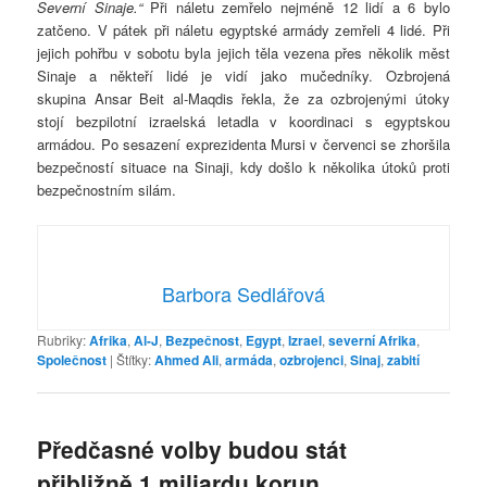
Severní Sinaje.“
Při náletu zemřelo nejméně 12 lidí a 6 bylo
zatčeno. V pátek při náletu egyptské armády zemřeli 4 lidé. Při
jejich pohřbu v sobotu byla jejich těla vezena přes několik měst
Sinaje a někteří lidé je vidí jako mučedníky. Ozbrojená
skupina Ansar Beit al-Maqdis řekla, že za ozbrojenými útoky
stojí bezpilotní izraelská letadla v koordinaci s egyptskou
armádou. Po sesazení exprezidenta Mursi v červenci se zhoršila
bezpečností situace na Sinaji, kdy došlo k několika útoků proti
bezpečnostním silám.
Barbora Sedlářová
Rubriky:
Afrika
,
Al-J
,
Bezpečnost
,
Egypt
,
Izrael
,
severní Afrika
,
Společnost
|
Štítky:
Ahmed Ali
,
armáda
,
ozbrojenci
,
Sinaj
,
zabití
Předčasné volby budou stát
přibližně 1 miliardu korun