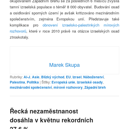
okupovaném Západním břehu se za posledních 6 měsíců zvýšila
tamní izraelská populace o téměř 8 000 obyvatel. Budování osad
a osidlování sporných území je avšak kritizováno mezinárodním
společenstvím, zejména Evropskou unií. Představuje také
komplikace pro
obnovení izraelsko-palestinkých mírových
rozhovorů
, které v roce 2010 právě na otázce izraelských osad
ztroskotaly.
Marek Skupa
Rubriky:
Al-J
,
Asie
,
Blízký východ
,
EU
,
Izrael
,
Náboženství
,
Palestina
,
Politika
|
Štítky:
Evropská unie
,
izraelské osady
,
mezinárodní společenství
,
mírové rozhovory
,
Západní břeh
Řecká nezaměstnanost
dosáhla v květnu rekordních
27,6 %