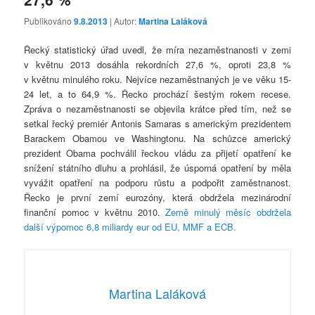
Publikováno
9.8.2013
| Autor:
Martina Laláková
Řecký statistický úřad uvedl, že míra nezaměstnanosti v zemi
v květnu 2013 dosáhla rekordních 27,6 %, oproti 23,8 %
v květnu minulého roku. Nejvíce nezaměstnaných je ve věku 15-
24 let, a to 64,9 %. Řecko prochází šestým rokem recese.
Zpráva o nezaměstnanosti se objevila krátce před tím, než se
setkal řecký premiér Antonis Samaras s americkým prezidentem
Barackem Obamou ve Washingtonu. Na schůzce americký
prezident Obama pochválil řeckou vládu za přijetí opatření ke
snížení státního dluhu a prohlásil, že úsporná opatření by měla
vyvážit opatření na podporu růstu a podpořit zaměstnanost.
Řecko je první zemí eurozóny, která obdržela mezinárodní
finanční pomoc v květnu 2010.
Země minulý měsíc obdržela
další výpomoc 6,8 miliardy eur od EU, MMF a ECB.
Martina Laláková