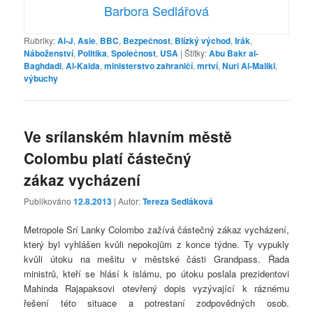
Barbora Sedlářová
Rubriky:
Al-J
,
Asie
,
BBC
,
Bezpečnost
,
Blízký východ
,
Irák
,
Náboženství
,
Politika
,
Společnost
,
USA
|
Štítky:
Abu Bakr al-
Baghdadi
,
Al-Kaida
,
ministerstvo zahraničí
,
mrtví
,
Nuri Al-Maliki
,
výbuchy
Ve srílanském hlavním městě
Colombu platí částečný
zákaz vycházení
Publikováno
12.8.2013
| Autor:
Tereza Sedláková
Metropole Srí Lanky Colombo zažívá částečný zákaz vycházení,
který byl vyhlášen kvůli nepokojům z konce týdne. Ty vypukly
kvůli útoku na mešitu v městské části Grandpass. Řada
ministrů, kteří se hlásí k islámu, po útoku poslala prezidentovi
Mahinda Rajapaksovi otevřený dopis vyzývající k ráznému
řešení této situace a potrestaní zodpovědných osob.