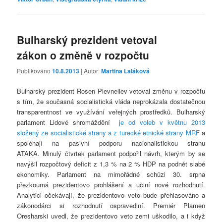
Bulharský prezident vetoval
zákon o změně v rozpočtu
Publikováno
10.8.2013
| Autor:
Martina Laláková
Bulharský prezident Rosen Plevneliev vetoval změnu v rozpočtu
s tím, že současná socialistická vláda neprokázala dostatečnou
transparentnost ve využívání veřejných prostředků. Bulharský
parlament Lidové shromáždění
je od voleb v květnu 2013
složený ze socialistické strany a z turecké etnické strany MRF
a
spoléhají na pasivní podporu nacionalistickou stranu
ATAKA. Minulý čtvrtek parlament podpořil návrh, kterým by se
navýšil rozpočtový deficit z 1,3 % na 2 % HDP na podnět slabé
ekonomiky. Parlament na mimořádné schůzi 30. srpna
přezkoumá prezidentovo prohlášení a učiní nové rozhodnutí.
Analytici očekávají, že prezidentovo veto bude přehlasováno a
zákonodárci si rozhodnutí ospravedlní. Premiér Plamen
Oresharski uvedl, že prezidentovo veto zemi uškodilo, a i když