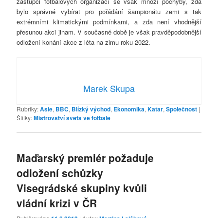
zástupci fotbalových organizací se však množí pochyby, zda
bylo správné vybírat pro pořádání šampionátu zemi s tak
extrémními klimatickými podmínkami, a zda není vhodnější
přesunou akci jinam. V současné době je však pravděpodobnější
odložení konání akce z léta na zimu roku 2022.
Marek Skupa
Rubriky:
Asie
,
BBC
,
Blízký východ
,
Ekonomika
,
Katar
,
Společnost
|
Štítky:
Mistrovství světa ve fotbale
Maďarský premiér požaduje
odložení schůzky
Visegrádské skupiny kvůli
vládní krizi v ČR