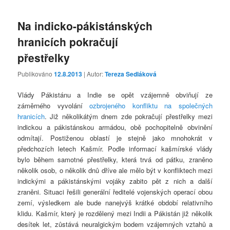
Na indicko-pákistánských
hranicích pokračují
přestřelky
Publikováno
12.8.2013
| Autor:
Tereza Sedláková
Vlády Pákistánu a Indie se opět vzájemně obviňují ze
záměrného vyvolání
ozbrojeného konfliktu na společných
hranicích
. Již několikátým dnem zde pokračují přestřelky mezi
indickou a pákistánskou armádou, obě pochopitelně obvinění
odmítají. Postiženou oblastí je stejně jako mnohokrát v
předchozích letech Kašmír. Podle informací kašmírské vlády
bylo během samotné přestřelky, která trvá od pátku, zraněno
několik osob, o několik dnů dříve ale mělo být v konfliktech mezi
indickými a pákistánskými vojáky zabito pět z nich a další
zraněni. Situaci řešili generální ředitelé vojenských operací obou
zemí, výsledkem ale bude nanejvýš krátké období relativního
klidu. Kašmír, který je rozdělený mezi Indii a Pákistán již několik
desítek let, zůstává neuralgickým bodem vzájemných vztahů a