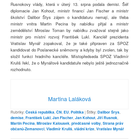
Rusnokovy vlády, která v úterý 13. srpna podala demisi. Šéf
diplomacie Jan Kohout, ministr financí Jan Fischer a ministr
školství Dalibor Štys zájem o kandidaturu nemají, ale třeba
ministr vnitra Martin Pecina by nabídku přijal a ministr
zemědělství Miroslav Toman by nabídku zvažoval stejně jako
ministr pro místní rozvoj František Lukl. Kancléř prezidenta
Vratislav Mynář zopakoval, že je také připraven za SPOZ
kandidovat do Poslanecké sněmovny a kdyby byl zvolen, tak by
složil funkci hradního kancléře. Místopředseda SPOZ Vladimír
Kruliš řekl, že o Mynářově kandidatuře nebylo ještě jednoznačně
rozhodnuto.
Martina Laláková
Rubriky:
Česká republika
,
ČN
,
EU
,
Politika
|
Štítky:
Dalibor Šrys
,
demise
,
František Lukl
,
Jan Fischer
,
Jan Kohout
,
Jiří Rusnok
,
Martin Pecina
,
Miroslav Kalousek
,
předčasné volby
,
Strana práv
občanů-Zemanovci
,
Vladimír Kruliš
,
vládní krize
,
Vratislav Mynář