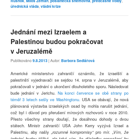
Rusnok
,
Miloš Zeman
,
poslanecká sněmovna
,
předčasné volby
,
úřednická vláda
,
vládní krize
Jednání mezi Izraelem a
Palestinou budou pokračovat
v Jeruzalémě
Publikováno
9.8.2013
| Autor:
Barbora Sedlářová
Americké ministerstvo zahraničí oznámilo, že izraelští a
palestinští vyjednavači se sejdou 14. srpna v Jeruzalémě, aby
pokračovali v jednání o ukončení dlouholetého sporu. Následovat
bude jednání v Jerichu.
Na konci července se obě strany po
téměř 3 letech sešly ve Washingtonu.
USA se obávají, že nová
plánovaná výstavba izraelských osad by mohla narušit jednání,
což byl i důvod pro přerušení mírových rozhovorů v roce 2010.
Přesto všechny strany doufají, že dosáhnou dohody o dvou
státech. Ministr zahraničí USA John Kerry vyzývá Izrael a
Palestinu, aby našly
„rozumné kompromisy“
pro mír.
„Vím, že
jednání budou těžká, ale také vím, že důsledky nesnažení by