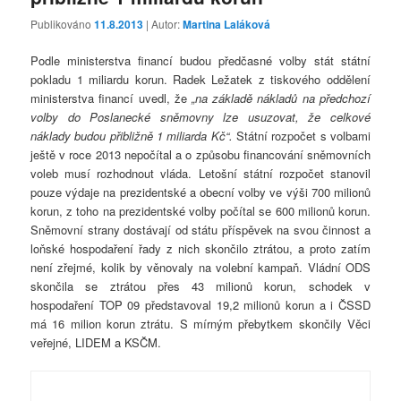
Publikováno
11.8.2013
| Autor:
Martina Laláková
Podle ministerstva financí budou předčasné volby stát státní
pokladu 1 miliardu korun. Radek Ležatek z tiskového oddělení
ministerstva financí uvedl, že
„na základě nákladů na předchozí
volby do Poslanecké sněmovny lze usuzovat, že celkové
náklady budou přibližně 1 miliarda Kč“.
Státní rozpočet s volbami
ještě v roce 2013 nepočítal a o způsobu financování sněmovních
voleb musí rozhodnout vláda. Letošní státní rozpočet stanovil
pouze výdaje na prezidentské a obecní volby ve výši 700 milionů
korun, z toho na prezidentské volby počítal se 600 milionů korun.
Sněmovní strany dostávají od státu příspěvek na svou činnost a
loňské hospodaření řady z nich skončilo ztrátou, a proto zatím
není zřejmé, kolik by věnovaly na volební kampaň. Vládní ODS
skončila se ztrátou přes 43 milionů korun, schodek v
hospodaření TOP 09 představoval 19,2 milionů korun a i ČSSD
má 16 milion korun ztrátu. S mírným přebytkem skončily Věci
veřejné, LIDEM a KSČM.