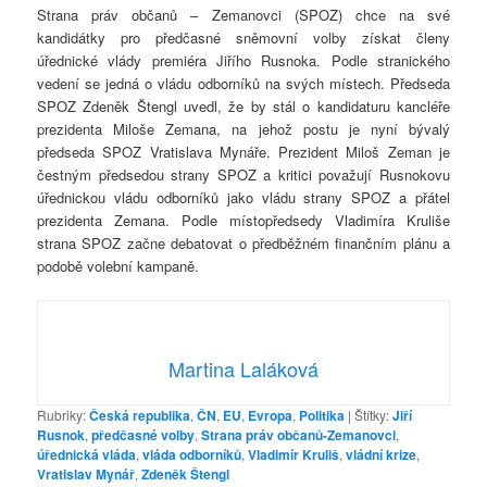
Strana práv občanů – Zemanovci (SPOZ) chce na své
kandidátky pro předčasné sněmovní volby získat členy
úřednické vlády premiéra Jiřího Rusnoka. Podle stranického
vedení se jedná o vládu odborníků na svých místech. Předseda
SPOZ Zdeněk Štengl uvedl, že by stál o kandidaturu kancléře
prezidenta Miloše Zemana, na jehož postu je nyní bývalý
předseda SPOZ Vratislava Mynáře. Prezident Miloš Zeman je
čestným předsedou strany SPOZ a kritici považují Rusnokovu
úřednickou vládu odborníků jako vládu strany SPOZ a přátel
prezidenta Zemana. Podle místopředsedy Vladimíra Kruliše
strana SPOZ začne debatovat o předběžném finančním plánu a
podobě volební kampaně.
Martina Laláková
Rubriky:
Česká republika
,
ČN
,
EU
,
Evropa
,
Politika
|
Štítky:
Jiří
Rusnok
,
předčasné volby
,
Strana práv občanů-Zemanovci
,
úřednická vláda
,
vláda odborníků
,
Vladimír Kruliš
,
vládní krize
,
Vratislav Mynář
,
Zdeněk Štengl