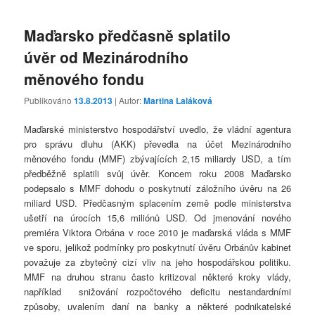
Maďarsko předčasně splatilo
úvěr od Mezinárodního
měnového fondu
Publikováno
13.8.2013
| Autor:
Martina Laláková
Maďarské ministerstvo hospodářství uvedlo, že vládní agentura
pro správu dluhu (AKK) převedla na účet Mezinárodního
měnového fondu (MMF) zbývajících 2,15 miliardy USD, a tím
předběžně splatili svůj úvěr. Koncem roku 2008 Maďarsko
podepsalo s MMF dohodu o poskytnutí záložního úvěru na 26
miliard USD. Předčasným splacením země podle ministerstva
ušetří na úrocích 15,6 miliónů USD. Od jmenování nového
premiéra Viktora Orbána v roce 2010 je maďarská vláda s MMF
ve sporu, jelikož podmínky pro poskytnutí úvěru Orbánův kabinet
považuje za zbytečný cizí vliv na jeho hospodářskou politiku.
MMF na druhou stranu často kritizoval některé kroky vlády,
například snižování rozpočtového deficitu nestandardními
způsoby, uvalením daní na banky a některé podnikatelské