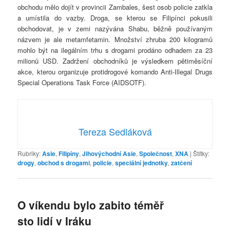
obchodu mělo dojít v provincii Zambales, šest osob policie zatkla
a umístila do vazby. Droga, se kterou se Filipínci pokusili
obchodovat, je v zemi nazývána Shabu, běžně používaným
názvem je ale metamfetamin. Množství zhruba 200 kilogramů
mohlo být na ilegálním trhu s drogami prodáno odhadem za 23
milionů USD. Zadržení obchodníků je výsledkem pětiměsíční
akce, kterou organizuje protidrogové komando Anti-Illegal Drugs
Special Operations Task Force (AIDSOTF).
Tereza Sedláková
Rubriky:
Asie
,
Filipíny
,
Jihovýchodní Asie
,
Společnost
,
XNA
|
Štítky:
drogy
,
obchod s drogami
,
policie
,
speciální jednotky
,
zatčení
O víkendu bylo zabito téměř
sto lidí v Iráku