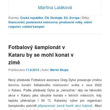
Martina Laláková
Rubriky:
Česká republika
,
ČN
,
Ekologie
,
EU
,
Evropa
|
Štítky:
financování
,
poslanecká sněmovna
,
předčasné volby
,
státní
rozpočet
,
volební kampaň
Fotbalový šampionát v
Kataru by se mohl konat v
zimě
Publikováno
11.8.2013
| Autor:
Marek Skupa
Nový předseda Fotbalové asociace Greg Dyke prosazuje změnu
termínu konání fotbalového mistrovství světa v roce 2022
v Kataru. Podle předsedy Dyka je
„nemožné,“
aby se takováto
akce v Kataru jako obvykle konala v letních měsících, kdy
teplota překračuje i 50 °C. Katarský výbor pro organizaci
šampionátu potvrdil
připravenost země hostit akci kdykoli.
Mezi