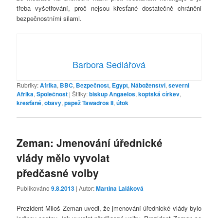
třeba vyšetřování, proč nejsou křesťané dostatečně chráněni
bezpečnostními silami.
Barbora Sedlářová
Rubriky:
Afrika
,
BBC
,
Bezpečnost
,
Egypt
,
Náboženství
,
severní
Afrika
,
Společnost
|
Štítky:
biskup Angaelos
,
koptská církev
,
křesťané
,
obavy
,
papež Tawadros II
,
útok
Zeman: Jmenování úřednické
vlády mělo vyvolat
předčasné volby
Publikováno
9.8.2013
| Autor:
Martina Laláková
Prezident Miloš Zeman uvedl, že jmenování úřednické vlády bylo