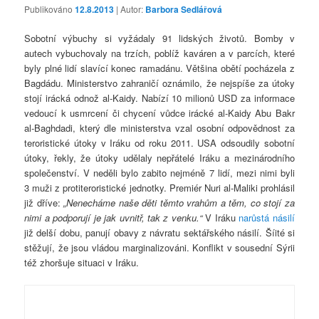
Publikováno
12.8.2013
| Autor:
Barbora Sedlářová
Sobotní výbuchy si vyžádaly 91 lidských životů. Bomby v
autech vybuchovaly na trzích, poblíž kaváren a v parcích, které
byly plné lidí slavící konec ramadánu. Většina obětí pocházela z
Bagdádu. Ministerstvo zahraničí oznámilo, že nejspíše za útoky
stojí irácká odnož al-Kaidy. Nabízí 10 milionů USD za informace
vedoucí k usmrcení či chycení vůdce irácké al-Kaidy Abu Bakr
al-Baghdadi, který dle ministerstva vzal osobní odpovědnost za
teroristické útoky v Iráku od roku 2011. USA odsoudily sobotní
útoky, řekly, že útoky udělaly nepřátelé Iráku a mezinárodního
společenství. V neděli bylo zabito nejméně 7 lidí, mezi nimi byli
3 muži z protiteroristické jednotky. Premiér Nuri al-Maliki prohlásil
již dříve:
„Nenecháme naše děti těmto vrahům a těm, co stojí za
nimi a podporují je jak uvnitř, tak z venku.“
V Iráku
narůstá násilí
již delší dobu, panují obavy z návratu sektářského násilí. Šíité si
stěžují, že jsou vládou marginalizováni. Konflikt v sousední Sýrii
též zhoršuje situaci v Iráku.