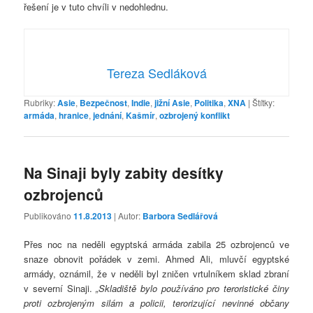
řešení je v tuto chvíli v nedohlednu.
Tereza Sedláková
Rubriky:
Asie
,
Bezpečnost
,
Indie
,
jižní Asie
,
Politika
,
XNA
|
Štítky:
armáda
,
hranice
,
jednání
,
Kašmír
,
ozbrojený konflikt
Na Sinaji byly zabity desítky
ozbrojenců
Publikováno
11.8.2013
| Autor:
Barbora Sedlářová
Přes noc na neděli egyptská armáda zabila 25 ozbrojenců ve
snaze obnovit pořádek v zemi. Ahmed Ali, mluvčí egyptské
armády, oznámil, že v neděli byl zničen vrtulníkem sklad zbraní
v severní Sinaji.
„Skladiště bylo používáno pro teroristické činy
proti ozbrojeným silám a policii, terorizující nevinné občany