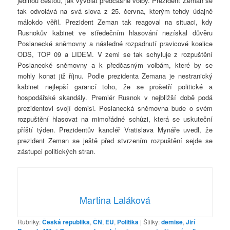
jedinou cestou, jak vyvolat předčasné volby. Prezident Zeman se
tak odvolává na svá slova z 25. června, kterým tehdy údajně
málokdo věřil. Prezident Zeman tak reagoval na situaci, kdy
Rusnokův kabinet ve středečním hlasování nezískal důvěru
Poslanecké sněmovny a následné rozpadnutí pravicové koalice
ODS, TOP 09 a LIDEM. V zemi se tak schyluje z rozpuštění
Poslanecké sněmovny a k předčasným volbám, které by se
mohly konat již říjnu. Podle prezidenta Zemana je nestranický
kabinet nejlepší garancí toho, že se prošetří politické a
hospodářské skandály. Premiér Rusnok v nejbližší době podá
prezidentovi svojí demisi. Poslanecká sněmovna bude o svém
rozpuštění hlasovat na mimořádné schůzi, která se uskuteční
příští týden. Prezidentův kancléř Vratislava Mynáře uvedl, že
prezident Zeman se ještě před stvrzením rozpuštění sejde se
zástupci politických stran.
Martina Laláková
Rubriky:
Česká republika
,
ČN
,
EU
,
Politika
|
Štítky:
demise
,
Jiří