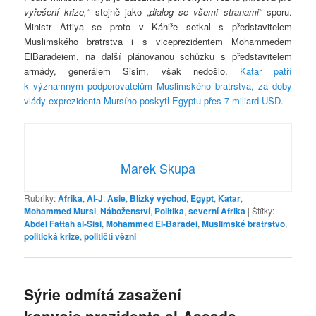
vyřešení krize,“
stejně jako „
dialog se všemi stranami“
sporu.
Ministr Attiya se proto v Káhiře setkal s představitelem
Muslimského bratrstva i s viceprezidentem Mohammedem
ElBaradeiem, na další plánovanou schůzku s představitelem
armády, generálem Sisim, však nedošlo.
Katar patří
k významným podporovatelům Muslimského bratrstva, za doby
vlády exprezidenta Mursího poskytl Egyptu přes 7 miliard USD.
Marek Skupa
Rubriky:
Afrika
,
Al-J
,
Asie
,
Blízký východ
,
Egypt
,
Katar
,
Mohammed Mursi
,
Náboženství
,
Politika
,
severní Afrika
|
Štítky:
Abdel Fattah al-Sisi
,
Mohammed El-Baradei
,
Muslimské bratrstvo
,
politická krize
,
političtí vězni
Sýrie odmítá zasažení
konvoje prezidenta al-Assada