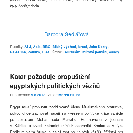
byly horší,“
dodal.
Barbora Sedlářová
Rubriky:
Al-J
,
Asie
,
BBC
,
Blízký východ
,
Izrael
,
John Kerry
,
Palestina
,
Politika
,
USA
|
Štítky:
Jeruzalém
,
mírové jednání
,
osady
Katar požaduje propuštění
egyptských politických vězňů
Publikováno
9.8.2013
| Autor:
Marek Skupa
Egypt musí propustit zadržované členy Muslimského bratrstva,
pokud chce zachovat naději na vyřešení politické krize vzniklé
po sesazení Mohammeda Mursího. Po návratu z jednání
v Káhiře to uvedl katarský ministr zahraničí Khaled al-Attiya.
Podle ministra Atiiya je záležitost politických vězňů
„klíčová pro