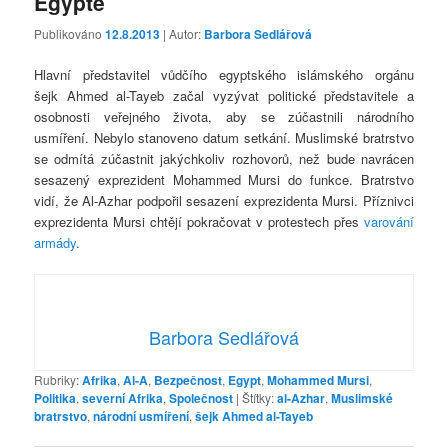
Egyptě
Publikováno
12.8.2013
| Autor:
Barbora Sedlářová
Hlavní představitel vůdčího egyptského islámského orgánu
šejk Ahmed al-Tayeb začal vyzývat politické představitele a
osobnosti veřejného života, aby se zúčastnili národního
usmíření. Nebylo stanoveno datum setkání. Muslimské bratrstvo
se odmítá zúčastnit jakýchkoliv rozhovorů, než bude navrácen
sesazený exprezident Mohammed Mursi do funkce. Bratrstvo
vidí, že Al-Azhar podpořil sesazení exprezidenta Mursi. Příznivci
exprezidenta Mursi chtějí pokračovat v protestech přes
varování
armády
.
Barbora Sedlářová
Rubriky:
Afrika
,
Al-A
,
Bezpečnost
,
Egypt
,
Mohammed Mursi
,
Politika
,
severní Afrika
,
Společnost
|
Štítky:
al-Azhar
,
Muslimské
bratrstvo
,
národní usmíření
,
šejk Ahmed al-Tayeb