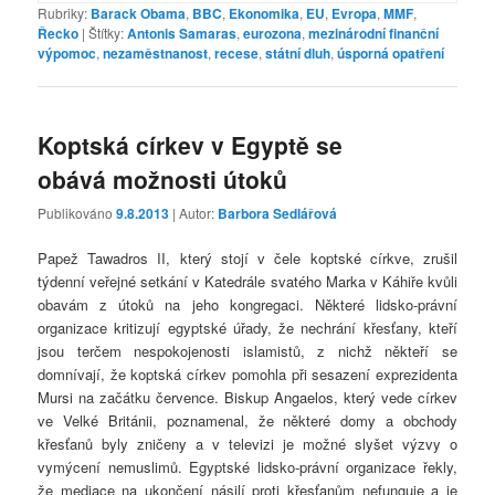
Rubriky:
Barack Obama
,
BBC
,
Ekonomika
,
EU
,
Evropa
,
MMF
,
Řecko
|
Štítky:
Antonis Samaras
,
eurozona
,
mezinárodní finanční
výpomoc
,
nezaměstnanost
,
recese
,
státní dluh
,
úsporná opatření
Koptská církev v Egyptě se
obává možnosti útoků
Publikováno
9.8.2013
| Autor:
Barbora Sedlářová
Papež Tawadros II, který stojí v čele koptské církve, zrušil
týdenní veřejné setkání v Katedrále svatého Marka v Káhiře kvůli
obavám z útoků na jeho kongregaci. Některé lidsko-právní
organizace kritizují egyptské úřady, že nechrání křesťany, kteří
jsou terčem nespokojenosti islamistů, z nichž někteří se
domnívají, že koptská církev pomohla při sesazení exprezidenta
Mursi na začátku července. Biskup Angaelos, který vede církev
ve Velké Británii, poznamenal, že některé domy a obchody
křesťanů byly zničeny a v televizi je možné slyšet výzvy o
vymýcení nemuslimů. Egyptské lidsko-právní organizace řekly,
že mediace na ukončení násilí proti křesťanům nefunguje a je