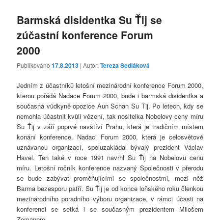
Barmská disidentka Su Ťij se
zúčastní konference Forum
2000
Publikováno
17.8.2013
| Autor:
Tereza Sedláková
Jedním z účastníků letošní mezinárodní konference Forum 2000,
kterou pořádá Nadace Forum 2000, bude i barmská disidentka a
současná vůdkyně opozice Aun Schan Su Ťij. Po letech, kdy se
nemohla účastnit kvůli vězení, tak nositelka Nobelovy ceny míru
Su Ťij v září poprvé navštíví Prahu, která je tradičním místem
konání konference. Nadaci Forum 2000, která je celosvětově
uznávanou organizací, spoluzakládal bývalý prezident Václav
Havel. Ten také v roce 1991 navrhl Su Ťij na Nobelovu cenu
míru. Letošní ročník konference nazvaný Společnosti v přerodu
se bude zabývat proměňujícími se společnostmi, mezi něž
Barma bezesporu patří. Su Ťij je od konce loňského roku členkou
mezinárodního poradního výboru organizace, v rámci účasti na
konferenci se setká i se současným prezidentem Milošem
Zemanem.