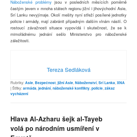
Náboženské problémy
jsou v posledních měsících poměrně
častým jevem v mnoha státech regionu jižní i jihovýchodní Asie,
Srí Lanku nevyjímaje. Okolí mešity nyní střeží posílené jednotky
policie i armády, mají zabránit případným dalším vlnám násilí. O
rostoucí závažnosti situace vypovídá i skutečnost, že se k
mimořádnému jednání sešlo Ministerstvo pro náboženské
záležitosti.
Tereza Sedláková
Rubriky:
Asie
,
Bezpečnost
,
jižní Asie
,
Náboženství
,
Srí Lanka
,
XNA
|
Štítky:
armáda
,
jednání
,
náboženské konflikty
,
policie
,
zákaz
vycházení
Hlava Al-Azharu šejk al-Tayeb
volá po národním usmíření v