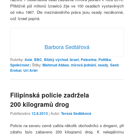
Přibližně půl milionů Izraelců žije ve 100 osadách vystavěných
od roku 1967. Dle mezinárodního práva jsou osady nezákonné,
což Izrael popírá.
Barbora Sedlářová
Rubriky:
Asie
,
BBC
,
Blízký východ
,
Izrael
,
Palestina
,
Politika
,
Společnost
|
Štítky:
Mahmud Abbas
,
mírová jednání
,
osady
,
Saeb
Erekat
,
Uri Ariel
Filipínská policie zadržela
200 kilogramů drog
Publikováno
12.8.2013
| Autor:
Tereza Sedláková
Policie na severu země zatkla několik obchodníků s drogami, při
zátahu bylo zabaveno 200 kilogramů drog. K nelegálnímu