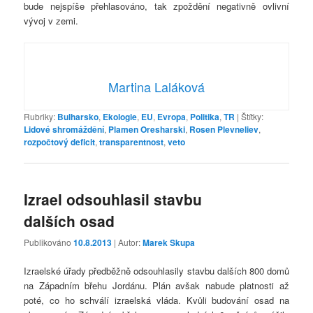
bude nejspíše přehlasováno, tak zpoždění negativně ovlivní
vývoj v zemi.
Martina Laláková
Rubriky:
Bulharsko
,
Ekologie
,
EU
,
Evropa
,
Politika
,
TR
|
Štítky:
Lidové shromáždění
,
Plamen Oresharski
,
Rosen Plevneliev
,
rozpočtový deficit
,
transparentnost
,
veto
Izrael odsouhlasil stavbu
dalších osad
Publikováno
10.8.2013
| Autor:
Marek Skupa
Izraelské úřady předběžně odsouhlasily stavbu dalších 800 domů
na Západním břehu Jordánu. Plán avšak nabude platnosti až
poté, co ho schválí izraelská vláda. Kvůli budování osad na