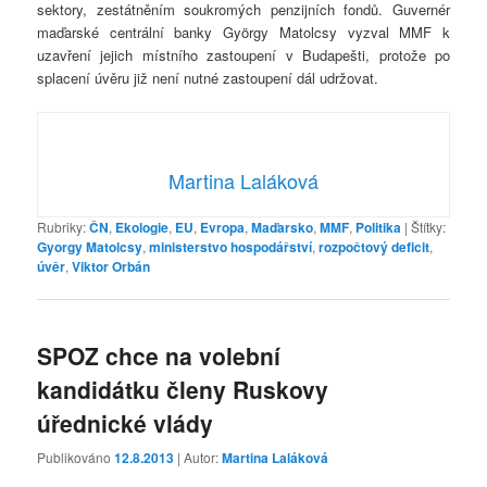
sektory, zestátněním soukromých penzijních fondů. Guvernér
maďarské centrální banky György Matolcsy vyzval MMF k
uzavření jejich místního zastoupení v Budapešti, protože po
splacení úvěru již není nutné zastoupení dál udržovat.
Martina Laláková
Rubriky:
ČN
,
Ekologie
,
EU
,
Evropa
,
Maďarsko
,
MMF
,
Politika
|
Štítky:
Gyorgy Matolcsy
,
ministerstvo hospodářství
,
rozpočtový deficit
,
úvěr
,
Viktor Orbán
SPOZ chce na volební
kandidátku členy Ruskovy
úřednické vlády
Publikováno
12.8.2013
| Autor:
Martina Laláková