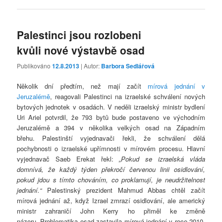
Palestinci jsou rozlobeni
kvůli nové výstavbě osad
Publikováno
12.8.2013
| Autor:
Barbora Sedlářová
Několik dní předtím, než mají začít
mírová jednání v
Jeruzalémě
, reagovali Palestinci na izraelské schválení nových
bytových jednotek v osadách. V neděli izraelský ministr bydlení
Uri Ariel potvrdil, že 793 bytů bude postaveno ve východním
Jeruzalémě a 394 v několika velkých osad na Západním
břehu. Palestinští vyjednavači řekli, že schválení dělá
pochybnosti o izraelské upřímnosti v mírovém procesu. Hlavní
vyjednavač Saeb Erekat řekl:
„Pokud se izraelská vláda
domnívá, že každý týden překročí červenou linii osidlování,
pokud jdou s tímto chováním, co proklamují, je neudržitelnost
jednání.“
Palestinský prezident Mahmud Abbas chtěl začít
mírová jednání až, když Izrael zmrazí osidlování, ale americký
ministr zahraničí John Kerry ho přiměl ke změně
názoru. Problematika osad zastavila mírová jednání v roce 2010.