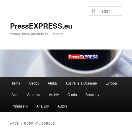
Přejít
Přejít
k
k
Hleda
hlavnímu
obsahu
obsahu
postranního
PressEXPRESS.eu
webu
panelu
zprávy, které přečtete za 3 minuty…
Hlavní
Téma
Osoby
Afrika
Austrálie a Oceánie
Evropa
navigační
menu
Asie
Amerika
Archiv
O nás
Speciály
Přihlášení
Analýzy
Autoři
ARCHIV RUBRIKY:
ZDROJE