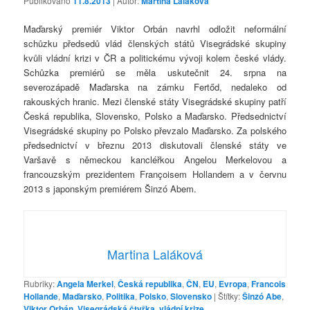
Publikováno
11.8.2013
| Autor:
Martina Laláková
Maďarský premiér Viktor Orbán navrhl odložit neformální
schůzku předsedů vlád členských států Visegrádské skupiny
kvůli vládní krizi v ČR a politickému vývoji kolem české vlády.
Schůzka premiérů se měla uskutečnit 24. srpna na
severozápadě Maďarska na zámku Fertőd, nedaleko od
rakouských hranic. Mezi členské státy Visegrádské skupiny patří
Česká republika, Slovensko, Polsko a Maďarsko. Předsednictví
Visegrádské skupiny po Polsko převzalo Maďarsko. Za polského
předsednictví v březnu 2013 diskutovali členské státy ve
Varšavě s německou kancléřkou Angelou Merkelovou a
francouzským prezidentem Françoisem Hollandem a v červnu
2013 s japonským premiérem Šinzó Abem.
Martina Laláková
Rubriky:
Angela Merkel
,
Česká republika
,
ČN
,
EU
,
Evropa
,
Francois
Hollande
,
Maďarsko
,
Politika
,
Polsko
,
Slovensko
|
Štítky:
Šinzó Abe
,
Viktor Orbán
,
Visegrádská čtyřka
,
vládní krize