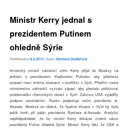
příspěvky
Ministr Kerry jednal s
prezidentem Putinem
ohledně Sýrie
Publikováno
8.5.2013
| Autor:
Barbora Sedlářová
Americký ministr zahraničí John Kerry přijel do Moskvy na
jednání s prezidentem Vladimirem Putinem, aby překlenul
propast mezi dvěma stranami v konfliktu v Sýrii. Předtím ruské
ministerstvo zahraničí vyzvalo západ, aby přestalo politizovat
problematiku chemických zbraní v Sýrii. Zatímco USA vyjádřily
podporu povstalcům, Rusko podporuje režim prezidenta al-
Assada. Moskva se obává, že špatná situace v Sýrii by byla
ještě horší při pádu prezidenta Bashara al-Assada. Analytici
nepředpokládali, že by ministr Kerry dokázal změnit názor
prezidenta Putina ohledně Sýrie. Ministr Kerry řekl, že USA a