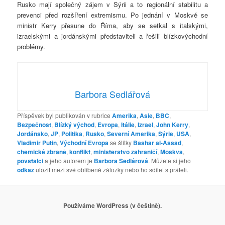
Rusko mají společný zájem v Sýrii a to regionální stabilitu a
prevenci před rozšíření extremismu. Po jednání v Moskvě se
ministr Kerry přesune do Říma, aby se setkal s italskými,
izraelskými a jordánskými představiteli a řešili blízkovýchodní
problémy.
Barbora Sedlářová
Příspěvek byl publikován v rubrice
Amerika
,
Asie
,
BBC
,
Bezpečnost
,
Blízký východ
,
Evropa
,
Itálie
,
Izrael
,
John Kerry
,
Jordánsko
,
JP
,
Politika
,
Rusko
,
Severní Amerika
,
Sýrie
,
USA
,
Vladimir Putin
,
Východní Evropa
se štítky
Bashar al-Assad
,
chemické zbraně
,
konflikt
,
ministerstvo zahraničí
,
Moskva
,
povstalci
a jeho autorem je
Barbora Sedlářová
. Můžete si jeho
odkaz
uložit mezi své oblíbené záložky nebo ho sdílet s přáteli.
Používáme WordPress (v češtině).