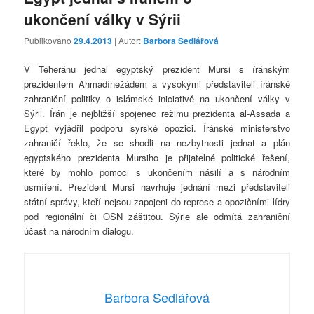
ukončení války v Sýrii
Publikováno
29.4.2013
| Autor:
Barbora Sedlářová
V Teheránu jednal egyptský prezident Mursi s íránským
prezidentem Ahmadínežádem a vysokými představiteli íránské
zahraniční politiky o islámské iniciativě na ukončení války v
Sýrii. Írán je nejbližší spojenec režimu prezidenta al-Assada a
Egypt vyjádřil podporu syrské opozici. Íránské ministerstvo
zahraničí řeklo, že se shodli na nezbytnosti jednat a plán
egyptského prezidenta Mursiho je přijatelné politické řešení,
které by mohlo pomoci s ukončením násilí a s národním
usmíření. Prezident Mursi navrhuje jednání mezi představiteli
státní správy, kteří nejsou zapojeni do represe a opozičními lídry
pod regionální či OSN záštitou. Sýrie ale odmítá zahraniční
účast na národním dialogu.
Barbora Sedlářová