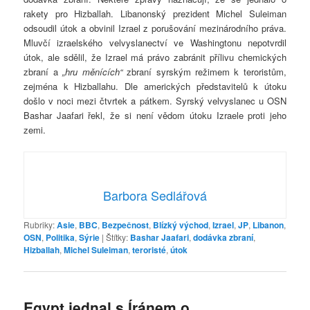
rakety pro Hizballah. Libanonský prezident Michel Suleiman
odsoudil útok a obvinil Izrael z porušování mezinárodního práva.
Mluvčí izraelského velvyslanectví ve Washingtonu nepotvrdil
útok, ale sdělil, že Izrael má právo zabránit přílivu chemických
zbraní a
„hru měnících“
zbraní syrským režimem k teroristům,
zejména k Hizballahu. Dle amerických představitelů k útoku
došlo v noci mezi čtvrtek a pátkem. Syrský velvyslanec u OSN
Bashar Jaafari řekl, že si není vědom útoku Izraele proti jeho
zemi.
Barbora Sedlářová
Rubriky:
Asie
,
BBC
,
Bezpečnost
,
Blízký východ
,
Izrael
,
JP
,
Libanon
,
OSN
,
Politika
,
Sýrie
|
Štítky:
Bashar Jaafari
,
dodávka zbraní
,
Hizballah
,
Michel Suleiman
,
teroristé
,
útok
Egypt jednal s Íránem o