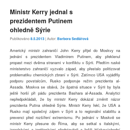
Ministr Kerry jednal s
prezidentem Putinem
ohledně Sýrie
Publikováno
8.5.2013
| Autor:
Barbora Sedlářová
Americký ministr zahraničí John Kerry přijel do Moskvy na
jednání s prezidentem Vladimirem Putinem, aby překlenul
propast mezi dvěma stranami v konfliktu v Sýrii. Předtím ruské
ministerstvo zahraničí vyzvalo západ, aby přestalo politizovat
problematiku chemických zbraní v Sýrii. Zatímco USA vyjádřily
podporu povstalcům, Rusko podporuje režim prezidenta al-
Assada. Moskva se obává, že špatná situace v Sýrii by byla
ještě horší při pádu prezidenta Bashara al-Assada. Analytici
nepředpokládali, že by ministr Kerry dokázal změnit názor
prezidenta Putina ohledně Sýrie. Ministr Kerry řekl, že USA a
Rusko mají společný zájem v Sýrii a to regionální stabilitu a
prevenci před rozšíření extremismu. Po jednání v Moskvě se
ministr Kerry přesune do Říma, aby se setkal s italskými,
izraelskými a jordánskými představiteli a řešili blízkovýchodní