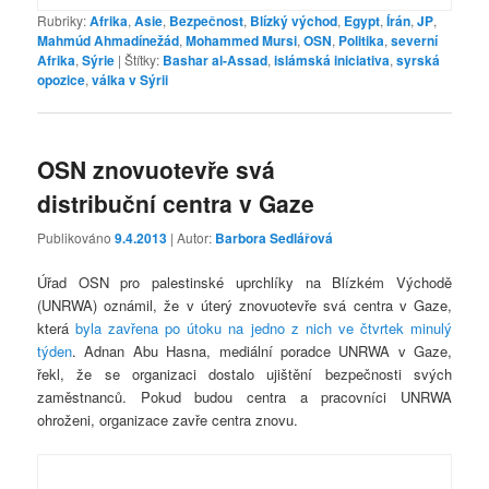
Rubriky:
Afrika
,
Asie
,
Bezpečnost
,
Blízký východ
,
Egypt
,
Írán
,
JP
,
Mahmúd Ahmadínežád
,
Mohammed Mursi
,
OSN
,
Politika
,
severní
Afrika
,
Sýrie
|
Štítky:
Bashar al-Assad
,
islámská iniciativa
,
syrská
opozice
,
válka v Sýrii
OSN znovuotevře svá
distribuční centra v Gaze
Publikováno
9.4.2013
| Autor:
Barbora Sedlářová
Úřad OSN pro palestinské uprchlíky na Blízkém Východě
(UNRWA) oznámil, že v úterý znovuotevře svá centra v Gaze,
která
byla zavřena po útoku na jedno z nich ve čtvrtek minulý
týden
. Adnan Abu Hasna, mediální poradce UNRWA v Gaze,
řekl, že se organizaci dostalo ujištění bezpečnosti svých
zaměstnanců. Pokud budou centra a pracovníci UNRWA
ohroženi, organizace zavře centra znovu.