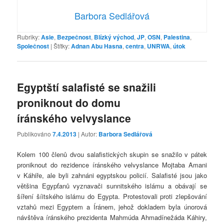
Barbora Sedlářová
Rubriky:
Asie
,
Bezpečnost
,
Blízký východ
,
JP
,
OSN
,
Palestina
,
Společnost
|
Štítky:
Adnan Abu Hasna
,
centra
,
UNRWA
,
útok
Egyptští salafisté se snažili
proniknout do domu
íránského velvyslance
Publikováno
7.4.2013
| Autor:
Barbora Sedlářová
Kolem 100 členů dvou salafistických skupin se snažilo v pátek
proniknout do rezidence íránského velvyslance Mojtaba Amani
v Káhiře, ale byli zahnáni egyptskou policií. Salafisté jsou jako
většina Egypťanů vyznavači sunnitského islámu a obávají se
šíření šíitského islámu do Egypta. Protestovali proti zlepšování
vztahů mezi Egyptem a Íránem, jehož dokladem byla únorová
návštěva íránského prezidenta Mahmúda Ahmadínežáda Káhiry,