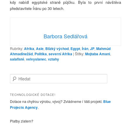
kdy nabídl egyptské straně půjčku. Byla to první návštěva
představitele Íránu po 30 letech.
Barbora Sedlářová
Rubriky:
Afrika
,
Asie
,
Blízký východ
,
Egypt
,
Írán
,
JP
,
Mahmúd
Ahmadínežád
,
Politika
,
severní Afrika
|
Štítky:
Mojtaba Amani
,
salafisté
,
velvyslanec
,
vztahy
H
l
e
d
TECHNOLOGICKÉ DOTACE!
a
Dotace na chytrou výrobu, vývoj? Zvládneme i Váš projekt.
Blue
t
Projects Agency
.
Platby zlatem?