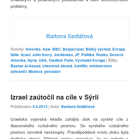
problémy.
Barbora Sedlářová
Rubriky:
Amerika
,
Asie
,
BBC
,
Bezpečnost
,
Blízký východ
,
Evropa
,
Itálie
,
Izrael
,
John Kerry
,
Jordánsko
,
JP
,
Politika
,
Rusko
,
Severní
Amerika
,
Sýrie
,
USA
,
Vladimir Putin
,
Východní Evropa
|
Štítky:
Bashar al-Assad
,
chemické zbraně
,
konflikt
,
ministerstvo
zahraničí
,
Moskva
,
povstalci
Izrael zaútočil na cíle v Sýrii
Publikováno
4.5.2013
| Autor:
Barbora Sedlářová
Izraelská vojenská letadla zahájila útok na syrské cíle z
libanonského vzdušného prostoru. Do syrského vzdušného
prostoru nicméně nevstoupily. Pravděpodobné místo útoku byla
dodávka zbraní. Některé zprávy naznačují, že se jednalo o