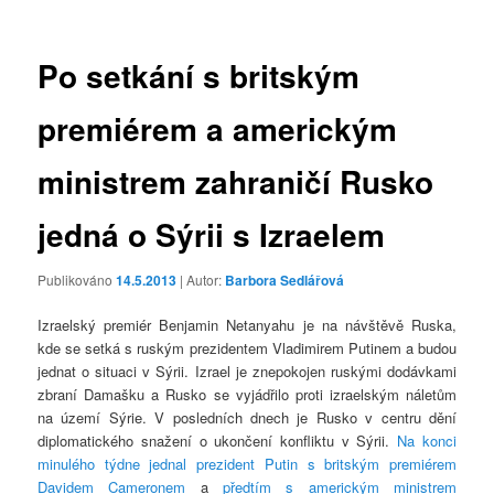
příspěvky
Po setkání s britským
premiérem a americkým
ministrem zahraničí Rusko
jedná o Sýrii s Izraelem
Publikováno
14.5.2013
| Autor:
Barbora Sedlářová
Izraelský premiér Benjamin Netanyahu je na návštěvě Ruska,
kde se setká s ruským prezidentem Vladimirem Putinem a budou
jednat o situaci v Sýrii. Izrael je znepokojen ruskými dodávkami
zbraní Damašku a Rusko se vyjádřilo proti izraelským náletům
na území Sýrie. V posledních dnech je Rusko v centru dění
diplomatického snažení o ukončení konfliktu v Sýrii.
Na konci
minulého týdne jednal prezident Putin s britským premiérem
Davidem Cameronem
a
předtím s americkým ministrem