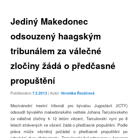
příspěvky
Jediný Makedonec
odsouzený haagským
tribunálem za válečné
zločiny žádá o předčasné
propuštění
Publikováno
7.2.2013
| Autor:
Veronika Řezáčová
Mezinárodní trestní tribunál pro bývalou Jugoslávii (ICTY)
odsoudil bývalého makedonského velitele Johana Tarculovskeho
za válečné zločiny k 12 letům vězení, Tarculovski nyní po 8
letech strávených ve vězení žádá o předčasné propuštění. Podle
práva může vězněný požádat o předčasné propuštění po
odpykání dvou třetin trestu. Tarculovski byl odsouzen v červenci