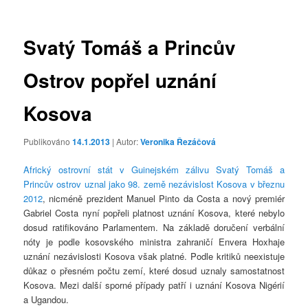
příspěvky
Svatý Tomáš a Princův
Ostrov popřel uznání
Kosova
Publikováno
14.1.2013
| Autor:
Veronika Řezáčová
Africký ostrovní stát v Guinejském zálivu Svatý Tomáš a
Princův ostrov uznal jako 98. země nezávislost Kosova v březnu
2012
, nicméně prezident Manuel Pinto da Costa a nový premiér
Gabriel Costa nyní popřeli platnost uznání Kosova, které nebylo
dosud ratifikováno Parlamentem. Na základě doručení verbální
nóty je podle kosovského ministra zahraničí Envera Hoxhaje
uznání nezávislosti Kosova však platné. Podle kritiků neexistuje
důkaz o přesném počtu zemí, které dosud uznaly samostatnost
Kosova. Mezi další sporné případy patří i uznání Kosova Nigérií
a Ugandou.