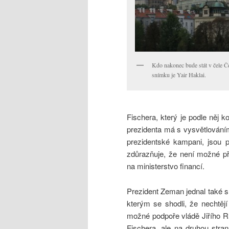
Kdo nakonec bude stát v čele Č
snímku je Yair Haklai.
Fischera, který je podle něj 
prezidenta má s vysvětlování
prezidentské kampani, jsou p
zdůrazňuje, že není možné př
na ministerstvo financí.
Prezident Zeman jednal také
kterým se shodli, že nechtějí
možné podpoře vládě Jiřího R
Fischera, ale na druhou stra