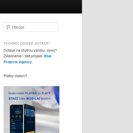
H
l
e
d
TECHNOLOGICKÉ DOTACE!
a
Dotace na chytrou výrobu, vývoj?
t
Zvládneme i Váš projekt.
Blue
Projects Agency
.
Platby zlatem?