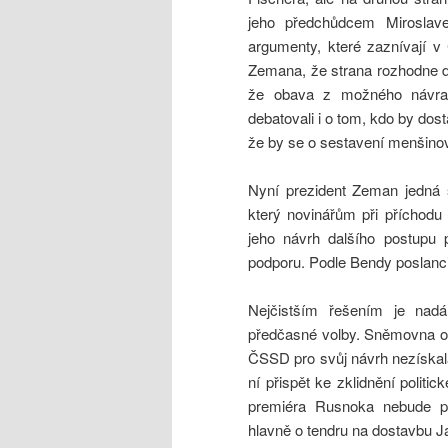
jeho předchůdcem Miroslave
argumenty, které zaznívají v 
Zemana, že strana rozhodne d
že obava z možného návrat
debatovali i o tom, kdo by dost
že by se o sestavení menšino
Nyní prezident Zeman jedná
který novinářům při příchodu 
jeho návrh dalšího postupu
podporu. Podle Bendy poslanci
Nejčistším řešením je nad
předčasné volby. Sněmovna o r
ČSSD pro svůj návrh nezískal
ní přispět ke zklidnění politi
premiéra Rusnoka nebude po
hlavně o tendru na dostavbu J