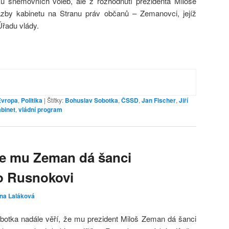
u sněmovních voleb, ale z rozhodnutí prezidenta Miloše
by kabinetu na Stranu práv občanů – Zemanovci, jejíž
Úřadu vlády.
Evropa
,
Politika
|
Štítky:
Bohuslav Sobotka
,
ČSSD
,
Jan Fischer
,
Jiří
binet
,
vládní program
že mu Zeman dá šanci
po Rusnokovi
ina Laláková
tka nadále věří, že mu prezident Miloš Zeman dá šanci