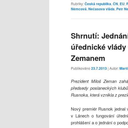
Rubriky:
Česká republika
,
ČN
,
EU
,
P
Němcová
,
Nečasova vláda
,
Petr N
Shrnutí: Jednán
úřednické vlády
Zemanem
Publikováno
23.7.2013
| Autor:
Mart
Prezident Miloš Zeman zaháj
předsedy poslaneckých klubů 
Rusnoka, která vznikla z prez
Nový premiér Rusnok jednal 
v Lánech o fungování úředni
prohlášení a o jednání o pod