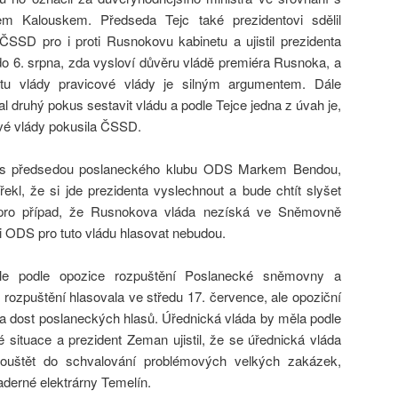
m Kalouskem. Předseda Tejc také prezidentovi sdělil
ČSSD pro i proti Rusnokovu kabinetu a ujistil prezidenta
o 6. srpna, zda vysloví důvěru vládě premiéra Rusnoka, a
u vlády pravicové vlády je silným argumentem. Dále
al druhý pokus sestavit vládu a podle Tejce jedna z úvah je,
vé vlády pokusila ČSSD.
 s předsedou poslaneckého klubu ODS Markem Bendou,
řekl, že si jde prezidenta vyslechnout a bude chtít slyšet
 pro případ, že Rusnokova vláda nezíská ve Sněmovně
 ODS pro tuto vládu hlasovat nebudou.
ále podle opozice rozpuštění Poslanecké sněmovny a
ozpuštění hlasovala ve středu 17. července, ale opoziční
a dost poslaneckých hlasů. Úřednická vláda by měla podle
cké situace a prezident Zeman ujistil, že se úřednická vláda
uštět do schvalování problémových velkých zakázek,
aderné elektrárny Temelín.