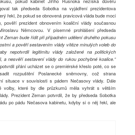
okusu, pokud kabinet Jiřího Rusnoka nezíská důvěru
val tak předseda Sobotka na vyjádření prezidentova
terý řekl, že pokud se obnovená pravicová vláda bude moci
ů, pověří prezident obnovením koaliční vlády současnou
Miroslavu Němcovou. V písemné prohlášení předseda
nt Zeman bude řídit při případném udělení druhého pokusu
ostmi a pověří sestavením vlády vítěze minulých voleb do
y nepotvrdil legitimitu vlády založené na politických
il, a nesvěří sestavení vlády do rukou pochybné koalice.“
potvrdil přání ucházet se o premiérské křeslo poté, co se
sadit rozpuštění Poslanecké sněmovny, což strana
ení situace v souvislosti s pádem Nečasovy vlády. Dále
 volby, které by dle průzkumů měla vyhrát s větším
ády. Prezident Zeman potvrdil, že by předseda Sobotka
ládu po pádu Nečasova kabinetu, kdyby si o něj řekl, ale