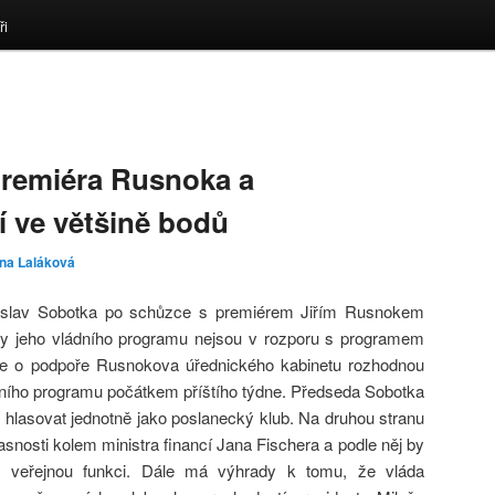
ři
premiéra Rusnoka a
 ve většině bodů
ina Laláková
slav Sobotka po schůzce s premiérem Jiřím Rusnokem
dy jeho vládního programu nejsou v rozporu s programem
e o podpoře Rusnokova úřednického kabinetu rozhodnou
ádního programu počátkem příštího týdne. Předseda Sobotka
ře hlasovat jednotně jako poslanecký klub. Na druhou stranu
asnosti kolem ministra financí Jana Fischera a podle něj by
 veřejnou funkci. Dále má výhrady k tomu, že vláda