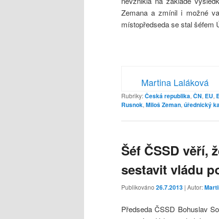
nevznikla na základě výsledk
Zemana a zmínil i možné vaz
místopředseda se stal šéfem 
Martina Laláková
Rubriky:
Česká republika
,
ČN
,
EU
,
Rusnok
,
Miloš Zeman
,
úřednický ka
Šéf ČSSD věří, 
sestavit vládu 
Publikováno
26.7.2013
| Autor:
Mart
Předseda ČSSD Bohuslav Sobo