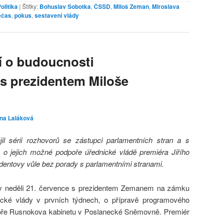
olitika
|
Štítky:
Bohuslav Sobotka
,
ČSSD
,
Miloš Zeman
,
Miroslava
ečas
,
pokus
,
sestavení vlády
í o budoucnosti
 s prezidentem Miloše
ina Laláková
il sérii rozhovorů se zástupci parlamentních stran a s
o jejich možné podpoře úřednické vládě premiéra Jiřího
identovy vůle bez porady s parlamentními stranami.
v neděli 21. července s prezidentem Zemanem na zámku
cké vlády v prvních týdnech, o přípravě programového
poře Rusnokova kabinetu v Poslanecké Sněmovně. Premiér