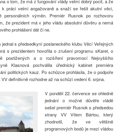
ana o tom, že má z fungování vlády velmi dobrý pocit, a že
ují k práci velmi angažovaně a snaží se řešit akutní věci,
ně personálních výměn. Premiér Rusnok po rozhovoru
m, že prezident má v jeho vládu absolutní důvěru a nemá
ového prohlášení dát či ne.
n jednal s předsedkyní poslaneckého klubu Věcí Veřejných
erá s prezidentem hovořila o zrušení programu sKaret, o
ně postižených a o rozšíření pravomocí Nejvyššího
kyně Klasnová pochválila úřednický kabinet premiéra
ní politických kauz. Po schůzce prohlásila, že o podpoře
 VV definitivně rozhodne až na schůzi vedení 6. srpna.
V pondělí 22. července se ohledně
jednání o možné důvěře vládě
sešel premiér Rusnok s předsedou
strany VV Vítem Bártou, který
zhodnotil, že ve většině
programových bodů je mezi vládou