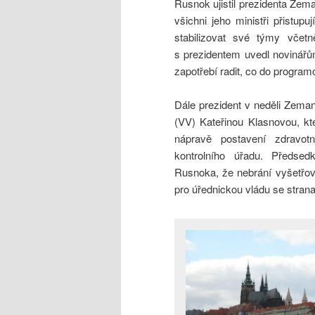
Rusnok ujistil prezidenta Zem
všichni jeho ministři přistup
stabilizovat své týmy včet
s prezidentem uvedl novinářů
zapotřebí radit, co do program
Dále prezident v neděli Zema
(VV) Kateřinou Klasnovou, kt
nápravě postavení zdravot
kontrolního úřadu. Předsed
Rusnoka, že nebrání vyšetřová
pro úřednickou vládu se strana