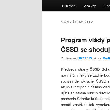
menu
Přihlášení
Analýzy
Auto
ARCHIV ŠTÍTKU:
ČSSD
Program vlády 
ČSSD se shodují
Publikováno
30.7.2013
| Autor:
Mart
Předseda strany ČSSD Bohu
novinářům řekl, že žádné bo
sociální demokracie. ČSSD s
až po zveřejnění finálního vl
ujistil, že strana bude o důvě
předseda Sobotka kritizuje nej
neměl zastávat tak vysokou