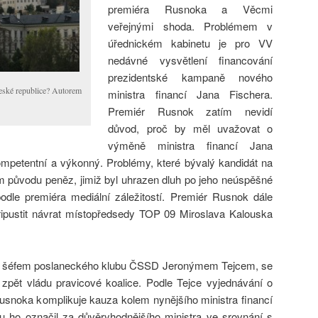
premiéra Rusnoka a Věcmi
veřejnými shoda. Problémem v
úřednickém kabinetu je pro VV
nedávné vysvětlení financování
prezidentské kampaně nového
eské republice? Autorem
ministra financí Jana Fischera.
Premiér Rusnok zatím nevidí
důvod, proč by měl uvažovat o
výměně ministra financí Jana
kompetentní a výkonný. Problémy, které bývalý kandidát na
m původu peněz, jimiž byl uhrazen dluh po jeho neúspěšné
odle premiéra mediální záležitostí. Premiér Rusnok dále
ipustit návrat místopředsedy TOP 09 Miroslava Kalouska
 s šéfem poslaneckého klubu ČSSD Jeronýmem Tejcem, se
 zpět vládu pravicové koalice. Podle Tejce vyjednávání o
usnoka komplikuje kauza kolem nynějšího ministra financí
nu ho označil za důvěryhodnějšího ministra ve srovnání s