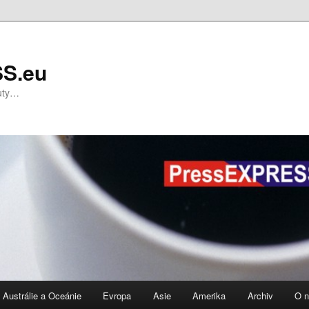
S.eu
nuty…
Austrálie a Oceánie
Evropa
Asie
Amerika
Archiv
O 