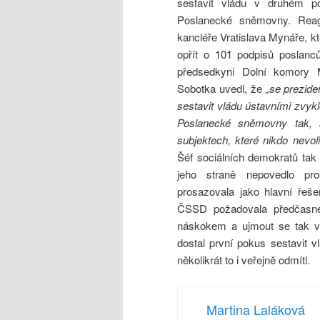
sestavit vládu v druhém p
Poslanecké sněmovny. Reago
kancléře Vratislava Mynáře, k
opřít o 101 podpisů poslanc
předsedkyni Dolní komory 
Sobotka uvedl, že
„se prezide
sestavit vládu
ústavními zvykl
Poslanecké sněmovny tak, ab
subjektech, které nikdo nevol
Šéf sociálních demokratů tak 
jeho straně nepovedlo pro
prosazovala jako hlavní řeš
ČSSD požadovala předčasné
náskokem a ujmout se tak vl
dostal první pokus sestavit v
několikrát to i veřejně odmítl.
Martina Laláková