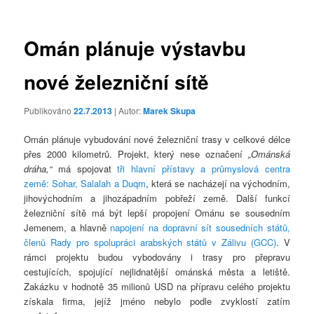
příspěvky
Omán plánuje výstavbu
nové železniční sítě
Publikováno
22.7.2013
| Autor:
Marek Skupa
Omán plánuje vybudování nové železniční trasy v celkové délce
přes 2000 kilometrů. Projekt, který nese označení
„Ománská
dráha,“
má spojovat
tři hlavní přístavy a průmyslová centra
země: Sohar, Salalah a Duqm
, která se nacházejí na východním,
jihovýchodním a jihozápadním pobřeží země. Další funkcí
železniční sítě má být lepší propojení Ománu se sousedním
Jemenem, a hlavně
napojení na dopravní sít sousedních států,
členů Rady pro spolupráci arabských států v Zálivu (GCC)
. V
rámci projektu budou vybodovány i trasy pro přepravu
cestujících, spojující nejlidnatější ománská města a letiště.
Zakázku v hodnotě 35 milionů USD na přípravu celého projektu
získala firma, jejíž jméno nebylo podle zvyklostí zatím