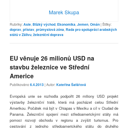
Marek Skupa
Rubriky:
Asie
,
Blízký východ
,
Ekonomika
,
Jemen
,
Omán
|
Štítky:
doprav
,
přístav
,
průmyslová zóna
,
Rada pro spolupráci arabských
států v Zálivu
,
železniční doprava
EU věnuje 26 milionů USD na
stavbu železnice ve Střední
Americe
Publikováno
6.4.2013
| Autor:
Kateřina Šafářová
Evropská unie se rozhodla podpořit 26 miliony USD projekt
výstavby železniční tratě, která má pocházet celou Střední
Amerikou. Počátek má být v Chiapas v Mexiku a cíl v Ciudad de
Panama. Železniční spojení mezi středoamerickými státy má
pomoci rozvoji obchodu v regionu a zvýšit turismus. Pro
cestování z jednoho středoamerického státu do druhého