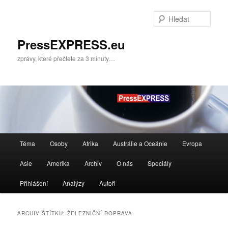
Přejít
Přejít
k
k
Hleda
hlavnímu
obsahu
obsahu
postranního
PressEXPRESS.eu
webu
panelu
zprávy, které přečtete za 3 minuty…
Hlavní
Téma
Osoby
Afrika
Austrálie a Oceánie
Evropa
navigační
menu
Asie
Amerika
Archiv
O nás
Speciály
Přihlášení
Analýzy
Autoři
ARCHIV ŠTÍTKU:
ŽELEZNIČNÍ DOPRAVA