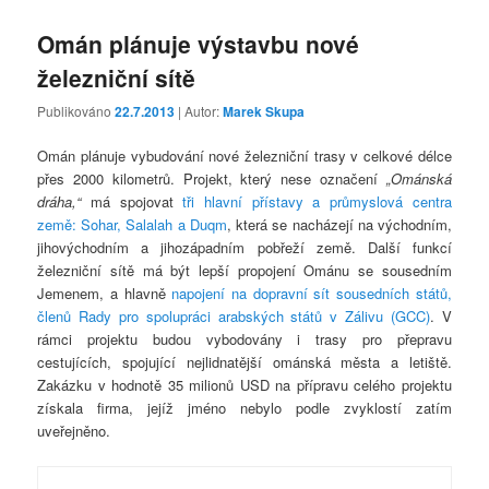
Omán plánuje výstavbu nové
železniční sítě
Publikováno
22.7.2013
| Autor:
Marek Skupa
Omán plánuje vybudování nové železniční trasy v celkové délce
přes 2000 kilometrů. Projekt, který nese označení
„Ománská
dráha,“
má spojovat
tři hlavní přístavy a průmyslová centra
země: Sohar, Salalah a Duqm
, která se nacházejí na východním,
jihovýchodním a jihozápadním pobřeží země. Další funkcí
železniční sítě má být lepší propojení Ománu se sousedním
Jemenem, a hlavně
napojení na dopravní sít sousedních států,
členů Rady pro spolupráci arabských států v Zálivu (GCC)
. V
rámci projektu budou vybodovány i trasy pro přepravu
cestujících, spojující nejlidnatější ománská města a letiště.
Zakázku v hodnotě 35 milionů USD na přípravu celého projektu
získala firma, jejíž jméno nebylo podle zvyklostí zatím
uveřejněno.