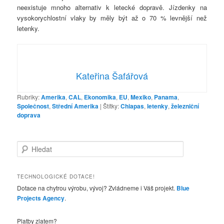
neexistuje mnoho alternativ k letecké dopravě. Jízdenky na
vysokorychlostní vlaky by měly být až o 70 % levnější než
letenky.
Kateřina Šafářová
Rubriky:
Amerika
,
CAL
,
Ekonomika
,
EU
,
Mexiko
,
Panama
,
Společnost
,
Střední Amerika
|
Štítky:
Chiapas
,
letenky
,
železniční
doprava
H
l
e
d
TECHNOLOGICKÉ DOTACE!
a
Dotace na chytrou výrobu, vývoj? Zvládneme i Váš projekt.
Blue
t
Projects Agency
.
Platby zlatem?