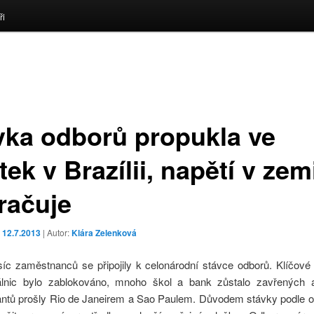
ři
vka odborů propukla ve
tek v Brazílii, napětí v zem
račuje
o
12.7.2013
| Autor:
Klára Zelenková
síc zaměstnanců se připojily k celonárodní stávce odborů. Klíčové
álnic bylo zablokováno, mnoho škol a bank zůstalo zavřených
ntů prošly Rio de Janeirem a Sao Paulem. Důvodem stávky podle o