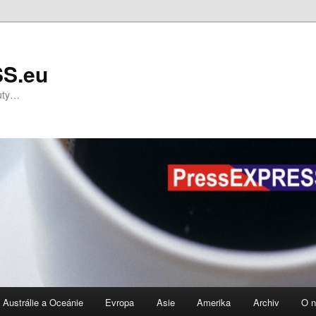
S.eu
nuty…
Austrálie a Oceánie
Evropa
Asie
Amerika
Archiv
O 