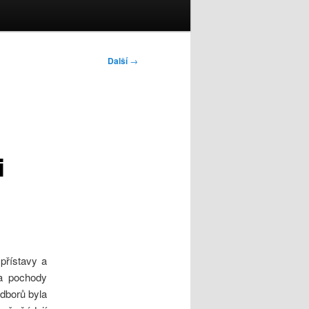
Další
→
i
 přístavy a
 a pochody
dborů byla