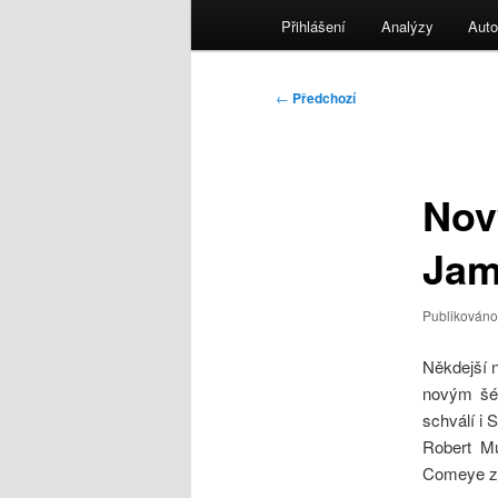
menu
Přihlášení
Analýzy
Auto
Navigace
←
Předchozí
pro
příspěvky
Nov
Jam
Publikován
Někdejší 
novým šéf
schválí i 
Robert Mu
Comeye za