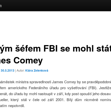
ři
ým šéfem FBI se mohl stá
es Comey
o
30.5.2013
| Autor:
Klára Zelenková
náměstek ministra spravedlnosti James Comey by se pravděpodobně
em amerického Federálního úřadu pro vyšetřování (FBI). Jestliž
Senát, do úřadu by mohl nastoupit v září, kdy post opouští jeho dosava
eller, který stál v čele od září 2001. Bílý dům nicméně nomi
tím nepotvrdil.