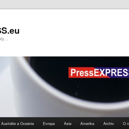
S.eu
nuty…
Austrálie a Oceánie
Evropa
Asie
Amerika
Archiv
O 