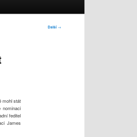
Další
→
t
 mohl stát
e nominaci
dní ředitel
naci James