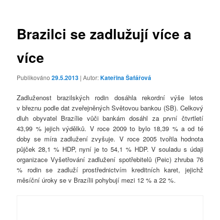
příspěvky
Brazilci se zadlužují více a
více
Publikováno
29.5.2013
| Autor:
Kateřina Šafářová
Zadluženost brazilských rodin dosáhla rekordní výše letos
v březnu podle dat zveřejněných Světovou bankou (SB). Celkový
dluh obyvatel Brazílie vůči bankám dosáhl za první čtvrtletí
43,99 % jejich výdělků. V roce 2009 to bylo 18,39 % a od té
doby se míra zadlužení zvyšuje. V roce 2005 tvořila hodnota
půjček 28,1 % HDP, nyní je to 54,1 % HDP. V souladu s údaji
organizace Vyšetřování zadlužení spotřebitelů (Peic) zhruba 76
% rodin se zadluží prostřednictvím kreditních karet, jejichž
měsíční úroky se v Brazílii pohybují mezi 12 % a 22 %.