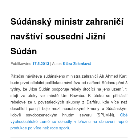
příspěvky
Súdánský ministr zahraničí
navštíví sousední Jižní
Súdán
Publikováno
17.5.2013
| Autor:
Klára Zelenková
Páteční návštěva súdánského ministra zahraničí Ali Ahmed Karti
bude první oficiální politickou návštěvu od nařčení Súdánu před 3
týdny, že Jižní Súdán podporuje rebely útočící na jeho území, ti
stojí za útoky ve městě Um Rawaba. K útoku se přihlásili
rebelové ze 3 povstaleckých skupiny z Darfúru, kde více než
desetiletí panují boje mezi nearabskými kmeny a Súdánským
lidově osvobozeneckým hnutím severu (SPLM-N).
Obě
východoafrické země se dohodly v březnu na obnovení ropné
produkce po více než roce sporů.