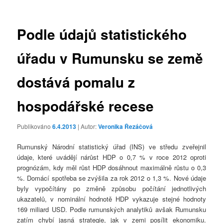
příspěvky
Podle údajů statistického
úřadu v Rumunsku se země
dostává pomalu z
hospodářské recese
Publikováno
6.4.2013
| Autor:
Veronika Řezáčová
Rumunský Národní statistický úřad (INS) ve středu zveřejnil
údaje, které uvádějí nárůst HDP o 0,7 % v roce 2012 oproti
prognózám, kdy měl růst HDP dosáhnout maximálně růstu o 0,3
%. Domácí spotřeba se zvýšila za rok 2012 o 1,3 %. Nové údaje
byly vypočítány po změně způsobu počítání jednotlivých
ukazatelů, v nominální hodnotě HDP vykazuje stejné hodnoty
169 miliard USD. Podle rumunských analytiků avšak Rumunsku
zatím chybí jasná strategie, jak v zemi posílit ekonomiku.