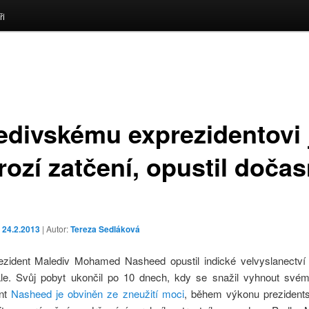
ři
edivskému exprezidentovi 
rozí zatčení, opustil doča
o
24.2.2013
| Autor:
Tereza Sedláková
ezident Malediv Mohamed Nasheed opustil indické velvyslanectví
e. Svůj pobyt ukončil po 10 dnech, kdy se snažil vyhnout svém
ent
Nasheed je obviněn ze zneužití moci
, během výkonu prezident