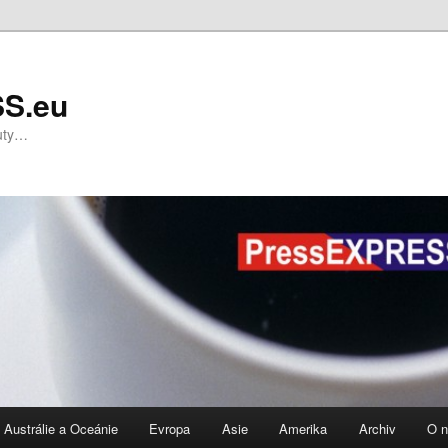
S.eu
nuty…
Austrálie a Oceánie
Evropa
Asie
Amerika
Archiv
O 