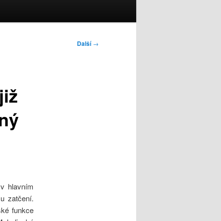
Další
→
již
sný
 v hlavním
u zatčení.
ské funkce