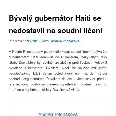
příspěvky
Bývalý gubernátor Haiti se
nedostavil na soudní líčení
Publikováno
9.2.2013
| Autor:
Andrea Pitoňáková
V Puerto Principe se v pátek mělo konat soudní líčení s bývalým
gubernátorem Haiti Jean-Claude Duvalierem, nazývaným taky
„Baby Doc“, který byl obviněn ze zločinů proti lidskosti. Advokát
bývalého gubernátora Duvaliera uvedl, že soudce byl „
velmi
neohleduplný
„, když datum pojednávaní určil na den výročí
odchodu exgubernátora Duvaliera do exilu. Jeho návrat před 2
lety inicioval opětovné otevření vyšetřování obvinění zločinů,
které se staly během 15 lety Duvelierové vlády.
Andrea Pitoňáková