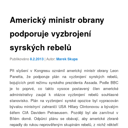
příspěvky
Americký ministr obrany
podporuje vyzbrojení
syrských rebelů
Publikováno
8.2.2013
| Autor:
Marek Skupa
Při slyšení v Kongresu oznámil americký ministr obrany Leon
Panetta, že podporuje plán na vyzbrojení syrských rebelů,
bojujících proti režimu syrského prezidenta Assada. Podle BBC
je to poprvé, co takto vysoce postavený člen americké
administrativy zaujal k otázce vyzbrojení rebelů souhlasné
stanovisko. Plán na vyzbrojení syrské opozice byl vypracován
bývalou ministryní zahraničí USA Hillary Clintonovou a bývalým
šéfem CIA Davidem Petraeusem. Později byl ale zamítnut v
Bílém domě. Odpůrci plánu se obávají, aby americké zbraně
nepadly do rukou neprověřeným skupinám rebelů, z nichž někteří