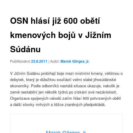
příspěvky
OSN hlásí již 600 obětí
kmenových bojů v Jižním
Súdánu
Publikováno
23.8.2011
| Autor:
Marek Görges, jr.
V Jižním Súdánu probíhají boje mezi místními kmeny, většinou o
dobytek, který je důležitou součástí velmi slabé jihosúdánské
ekonomiky. Podle odborníků nastalá situace ukazuje, nakolik je
země nestabilní jen několik týdnů po získání své nezávislosti.
Organizace spojených národů zatím hlásí 600 potvrzených obětí
a další stovky mrtvých a těžce zraněných předpokládá.
Marek Görges, jr.